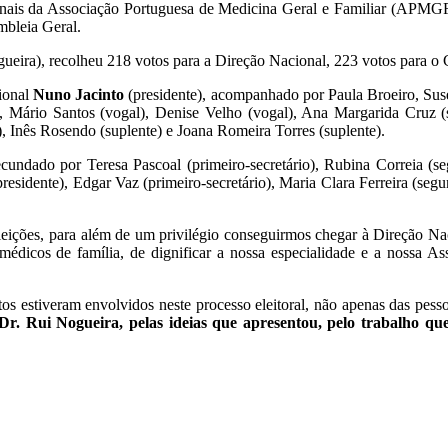
onais da Associação Portuguesa de Medicina Geral e Familiar (APMGF
mbleia Geral.
gueira), recolheu 218 votos para a Direção Nacional, 223 votos para o
cional
Nuno Jacinto
(presidente), acompanhado por Paula Broeiro, Suse
), Mário Santos (vogal), Denise Velho (vogal), Ana Margarida Cruz (su
e), Inês Rosendo (suplente) e Joana Romeira Torres (suplente).
undado por Teresa Pascoal (primeiro-secretário), Rubina Correia (s
(presidente), Edgar Vaz (primeiro-secretário), Maria Clara Ferreira (se
s eleições, para além de um privilégio conseguirmos chegar à Direção
édicos de família, de dignificar a nossa especialidade e a nossa Ass
os estiveram envolvidos neste processo eleitoral, não apenas das pes
r. Rui Nogueira, pelas ideias que apresentou, pelo trabalho que