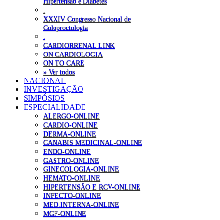
Hipertensão e Diabetes
.
XXXIV Congresso Nacional de
Coloproctologia
.
CARDIORRENAL LINK
ON CARDIOLOGIA
ON TO CARE
» Ver todos
NACIONAL
INVESTIGAÇÃO
SIMPÓSIOS
ESPECIALIDADE
ALERGO-ONLINE
CARDIO-ONLINE
DERMA-ONLINE
CANABIS MEDICINAL-ONLINE
ENDO-ONLINE
GASTRO-ONLINE
GINECOLOGIA-ONLINE
HEMATO-ONLINE
HIPERTENSÃO E RCV-ONLINE
INFECTO-ONLINE
MED.INTERNA-ONLINE
MGF-ONLINE