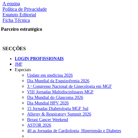
A equipa
Política de Privacidade
Estatuto Editorial
Ficha Técnica
rtilhe nas redes sociais:
Parceiro estratégico
SECÇÕES
LOGIN PROFISSIONAIS
JMF
squisar
Especiais
Update em medicina 2026
Dia Mundial da Esquizofrenia 2026
OTÍCIAS RECENTES
3.ᵒ Congresso Nacional de Ginecologia em MGF
VIII Jornadas Multidisciplinares MGF
Dia Mundial do Glaucoma 2026
Sindicato diz que nova carreira de médicos dentistas reforça estabi
Dia Mundial HPV 2026
15 Jornadas Diabetologia MGF Sul
Mais de 400 utentes beneficiaram de comparticipação reforçada para
Allergy & Respiratory Summit 2026
Breast Cancer Weekend
Sindicato acusa ULS São João de negar direitos de parentalidade a
ASTOR 2026
40.as Jornadas de Cardiologia, Hipertensão e Diabetes
Sindicato critica exclusão dos técnicos na criação de novo curso de
.