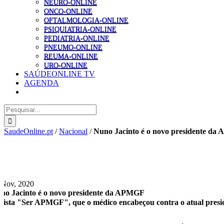
NEURO-ONLINE
ONCO-ONLINE
OFTALMOLOGIA-ONLINE
PSIQUIATRIA-ONLINE
PEDIATRIA-ONLINE
PNEUMO-ONLINE
REUMA-ONLINE
URO-ONLINE
SAÚDEONLINE TV
AGENDA
Pesquisar
SaudeOnline.pt
/
Nacional
/
Nuno Jacinto é o novo presidente d
 Nov, 2020
no Jacinto é o novo presidente da APMGF
Lista "Ser APMGF", que o médico encabeçou contra o atual preside