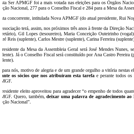
lista Ser APMGF foi a mais votada nas eleições para os Órgãos Naci
reção Nacional, 277 para o Conselho Fiscal e 284 para a Mesa da Asse
lista concorrente, intitulada Nova APMGF (do atual presidente, Rui No
Associação terá, assim, nos próximos três anos à frente da Direção Na
ecretário), Gil Lopes (tesoureiro), Maria Conceição Outeirinho (vogal
dré Reis (suplente), Carlos Mestre (suplente), Carina Ferreira (suplent
presidente da Mesa da Assembleia Geral será José Mendes Nunes, sec
uplente). Já o Conselho Fiscal será constituído por Ana Castro Pereira 
plente).
, para nós, motivo de alegria e de um grande orgulho a vitória nesta
rante os sócios que nos atribuíram esta tarefa
e perante todos os m
PMGF.
presidente eleito aproveitou para agradecer “o empenho de todos quant
MGF. Quero, também,
deixar uma palavra de agradecimento ao D
reção Nacional”.
O