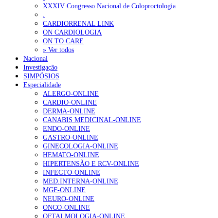
XXXIV Congresso Nacional de Coloproctologia
Plataforma criada por estudantes apoia famílias após diagnóstico d
.
CARDIORRENAL LINK
ON CARDIOLOGIA
OTÍCIAS MAIS LIDAS
ON TO CARE
» Ver todos
Nacional
Enfermagem Forense. “Da urgência ao tribunal, cada gesto c
Investigação
202 visualizações
SIMPÓSIOS
Especialidade
ALERGO-ONLINE
CARDIO-ONLINE
DERMA-ONLINE
Alguns milhares de utentes podem ficar sem médico de famíl
CANABIS MEDICINAL-ONLINE
175 visualizações
ENDO-ONLINE
GASTRO-ONLINE
GINECOLOGIA-ONLINE
HEMATO-ONLINE
HIPERTENSÃO E RCV-ONLINE
Quase quatro em cada dez doentes com enfarte apresentavam
INFECTO-ONLINE
86 visualizações
MED.INTERNA-ONLINE
MGF-ONLINE
NEURO-ONLINE
ONCO-ONLINE
OFTALMOLOGIA-ONLINE