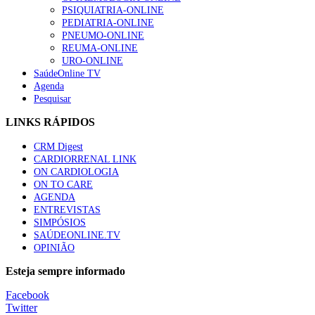
“Os programas de rastreio do cancro do pulmão são custo-ef
PSIQUIATRIA-ONLINE
66 visualizações
PEDIATRIA-ONLINE
PNEUMO-ONLINE
REUMA-ONLINE
URO-ONLINE
SaúdeOnline TV
Agenda
Trodelvy aprovado para primeira linha no cancro da mama tr
Pesquisar
61 visualizações
LINKS RÁPIDOS
CRM Digest
CARDIORRENAL LINK
Especialistas defendem mais potássio na alimentação para aj
ON CARDIOLOGIA
57 visualizações
ON TO CARE
AGENDA
ENTREVISTAS
SIMPÓSIOS
SAÚDEONLINE.TV
MAIS NOTÍCIAS
OPINIÃO
Sindicato diz que nova carreira de médicos dentistas reforça est
Esteja sempre informado
6 Ago, 2026
|
0 Comments
Facebook
Twitter