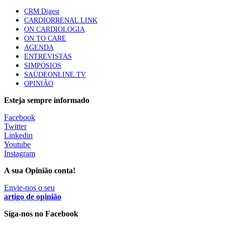
86 visualizações
CRM Digest
CARDIORRENAL LINK
ON CARDIOLOGIA
ON TO CARE
Trodelvy aprovado para primeira linha no cancro da
AGENDA
mama triplo negativo metastático em doentes não
ENTREVISTAS
elegíveis para inibidores PD-(L)1
SIMPÓSIOS
61 visualizações
SAÚDEONLINE.TV
OPINIÃO
MAIS NOTÍCIAS
Esteja sempre informado
Facebook
Twitter
Quase 11.900 jovens recorreram aos cheques psicólogo e
Linkedin
nutricionista no primeiro mês
Youtube
7 Ago, 2026
|
0 Comments
Instagram
A sua Opinião conta!
ULS de Coimbra estreia cirurgia endoscópica do ouvido com
Envie-nos o seu
apoio robótico em Portugal
artigo de opinião
7 Ago, 2026
|
0 Comments
Siga-nos no Facebook