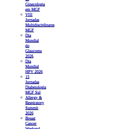
Ginecologia
em MGF
VIII
Jornadas
Multidisciplinares
MGF
Dia
Mundial
do
Glaucoma
2026
Dia
Mundial
HPV 2026
15
Jornadas
Diabetologia
MGF Sul
Allergy &
Respiratory
Summit
2026
Breast
Cancer
Weekend