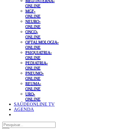
MED.INTERNA-
ONLINE
MGF-
ONLINE
NEURO-
ONLINE
ONCO-
ONLINE
OFTALMOLOGIA-
ONLINE
PSIQUIATRIA-
ONLINE
PEDIATRIA-
ONLINE
PNEUMO-
ONLINE
REUMA-
ONLINE
URO-
ONLINE
SAÚDEONLINE TV
AGENDA
Pesquisar