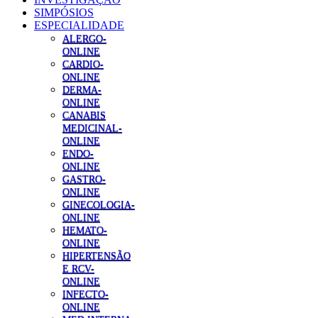
SIMPÓSIOS
ESPECIALIDADE
ALERGO-
ONLINE
CARDIO-
ONLINE
DERMA-
ONLINE
CANABIS
MEDICINAL-
ONLINE
ENDO-
ONLINE
GASTRO-
ONLINE
GINECOLOGIA-
ONLINE
HEMATO-
ONLINE
HIPERTENSÃO
E RCV-
ONLINE
INFECTO-
ONLINE