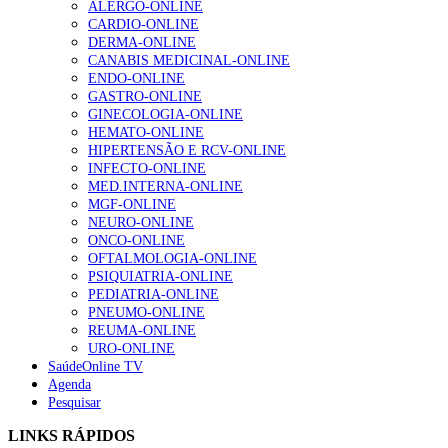
ALERGO-ONLINE
202 visualizações
CARDIO-ONLINE
DERMA-ONLINE
CANABIS MEDICINAL-ONLINE
ENDO-ONLINE
Alguns milhares de utentes podem ficar sem médico de
GASTRO-ONLINE
família com nova regras do registo, alerta associação
GINECOLOGIA-ONLINE
155 visualizações
HEMATO-ONLINE
HIPERTENSÃO E RCV-ONLINE
INFECTO-ONLINE
MED.INTERNA-ONLINE
1.º Episódio do Podcast “Frequência Cardio – Sintoniza
MGF-ONLINE
te na Insuficiência Cardíaca” da Bayer
NEURO-ONLINE
99 visualizações
ONCO-ONLINE
OFTALMOLOGIA-ONLINE
PSIQUIATRIA-ONLINE
PEDIATRIA-ONLINE
PNEUMO-ONLINE
“Os programas de rastreio do cancro do pulmão são
REUMA-ONLINE
custo-efetivos e representam um investimento
URO-ONLINE
sustentável para os sistemas de saúde”
SaúdeOnline TV
88 visualizações
Agenda
Pesquisar
Quase quatro em cada dez doentes com enfarte
LINKS RÁPIDOS
apresentavam níveis elevados de Lp(a), revela estudo