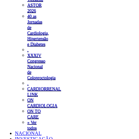
ASTOR
2026
40.as
Jornadas
de
Cardiologia,
Hipertensão
e Diabetes
.
XXXIV
Congresso
Nacional
de
Coloproctologia
.
CARDIORRENAL
LINK
ON
CARDIOLOGIA
ON TO
CARE
» Ver
todos
NACIONAL
INVESTIGAÇÃO