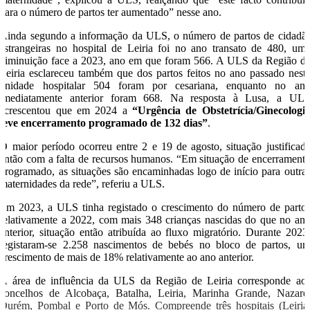
para o número de partos ter aumentado” nesse ano.
Ainda segundo a informação da ULS, o número de partos de cidadã
estrangeiras no hospital de Leiria foi no ano transato de 480, um
diminuição face a 2023, ano em que foram 566. A ULS da Região d
Leiria esclareceu também que dos partos feitos no ano passado nest
unidade hospitalar 504 foram por cesariana, enquanto no an
imediatamente anterior foram 668. Na resposta à Lusa, a UL
acrescentou que em 2024 a
“Urgência de Obstetrícia/Ginecologi
teve encerramento programado de 132 dias”
.
O maior período ocorreu entre 2 e 19 de agosto, situação justificad
então com a falta de recursos humanos. “Em situação de encerrament
programado, as situações são encaminhadas logo de início para outra
maternidades da rede”, referiu a ULS.
Em 2023, a ULS tinha registado o crescimento do número de parto
relativamente a 2022, com mais 348 crianças nascidas do que no an
anterior, situação então atribuída ao fluxo migratório. Durante 2023
registaram-se 2.258 nascimentos de bebés no bloco de partos, u
crescimento de mais de 18% relativamente ao ano anterior.
A área de influência da ULS da Região de Leiria corresponde ao
concelhos de Alcobaça, Batalha, Leiria, Marinha Grande, Nazaré
Ourém, Pombal e Porto de Mós. Compreende três hospitais (Leiria