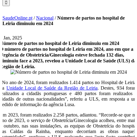
SaudeOnline.pt
/
Nacional
/
Número de partos no hospital de
Leiria diminuiu em 2024
7 Jan, 2025
Número de partos no hospital de Leiria diminuiu em 2024
O número de partos no hospital de Leiria em 2024, ano em que a
Urgência de Obstetrícia/Ginecologia esteve fechada 132 dias,
diminuiu face a 2023, revelou a Unidade Local de Saúde (ULS) da
Região de Leiria.
“No ano de 2024, foram realizados 1.414 partos no Hospital de Leiria
da
Unidade Local de Saúde da Região de Leiria
. Destes, 934 fora
realizados a cidadãs portuguesas e 480 partos foram realizados 
cidadãs de outras nacionalidades”, referiu a ULS, em resposta a u
pedido de informação da agência Lusa.
Em 2023, foram realizados 2.258 partos, adiantou. “Recorde-se que n
ano de 2023, o serviço de Obstetrícia/Ginecologia acolheu, entre mai
e outubro, nas suas instalações, as equipas de Obstetrícia do hospita
das Caldas da Rainha, enquanto decorriam as obras naquel
maternidade”, explicou a ULS, realçando que “este facto contribui