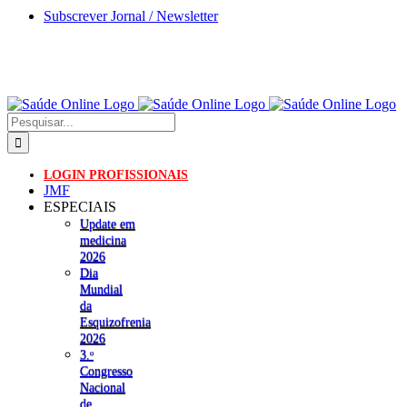
Skip
Subscrever Jornal / Newsletter
to
content
Pesquisar
LOGIN PROFISSIONAIS
JMF
ESPECIAIS
Update em
medicina
2026
Dia
Mundial
da
Esquizofrenia
2026
3.ᵒ
Congresso
Nacional
de