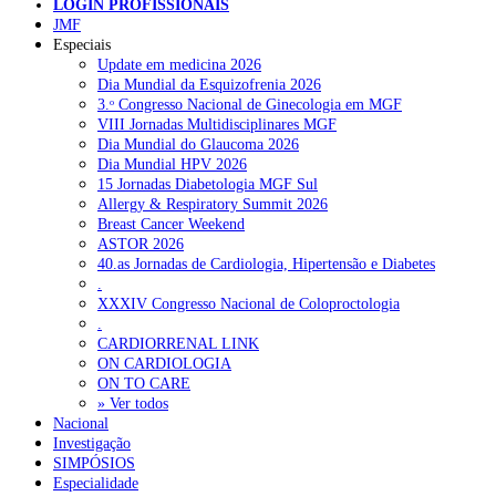
LOGIN PROFISSIONAIS
JMF
Especiais
NOTÍCIAS RECENTES
Update em medicina 2026
Dia Mundial da Esquizofrenia 2026
Quase 11.900 jovens recorreram aos cheques psicólogo e
3.ᵒ Congresso Nacional de Ginecologia em MGF
nutricionista no primeiro mês
7 de Agosto, 2026
VIII Jornadas Multidisciplinares MGF
Dia Mundial do Glaucoma 2026
ULS de Coimbra estreia cirurgia endoscópica do ouvido com
Dia Mundial HPV 2026
apoio robótico em Portugal
7 de Agosto, 2026
15 Jornadas Diabetologia MGF Sul
Allergy & Respiratory Summit 2026
Enfermeiros exigem esclarecimentos sobre eventual gestão
Breast Cancer Weekend
privada da ULS do Algarve
7 de Agosto, 2026
ASTOR 2026
40.as Jornadas de Cardiologia, Hipertensão e Diabetes
Ordem dos Médicos alerta para riscos no novo sistema de acesso
.
a consultas e cirurgias
7 de Agosto, 2026
XXXIV Congresso Nacional de Coloproctologia
.
Portugal está a formar os médicos de que precisa?
6 de Agosto,
CARDIORRENAL LINK
2026
ON CARDIOLOGIA
ON TO CARE
» Ver todos
Nacional
NOTÍCIAS MAIS LIDAS
Investigação
SIMPÓSIOS
Enfermagem Forense. “Da urgência ao tribunal, cada
Especialidade
gesto conta e cada profissional faz a diferença”