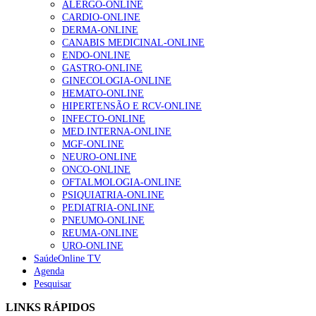
ALERGO-ONLINE
203 visualizações
CARDIO-ONLINE
DERMA-ONLINE
CANABIS MEDICINAL-ONLINE
ENDO-ONLINE
1.º Episódio do Podcast “Frequência Cardio – Sintoniza
GASTRO-ONLINE
te na Insuficiência Cardíaca” da Bayer
GINECOLOGIA-ONLINE
169 visualizações
HEMATO-ONLINE
HIPERTENSÃO E RCV-ONLINE
INFECTO-ONLINE
MED.INTERNA-ONLINE
Alguns milhares de utentes podem ficar sem médico de
MGF-ONLINE
família com nova regras do registo, alerta associação
NEURO-ONLINE
132 visualizações
ONCO-ONLINE
OFTALMOLOGIA-ONLINE
PSIQUIATRIA-ONLINE
PEDIATRIA-ONLINE
“Os programas de rastreio do cancro do pulmão são
PNEUMO-ONLINE
custo-efetivos e representam um investimento
REUMA-ONLINE
sustentável para os sistemas de saúde”
URO-ONLINE
93 visualizações
SaúdeOnline TV
Agenda
Pesquisar
Quase quatro em cada dez doentes com enfarte
LINKS RÁPIDOS
apresentavam níveis elevados de Lp(a), revela estudo