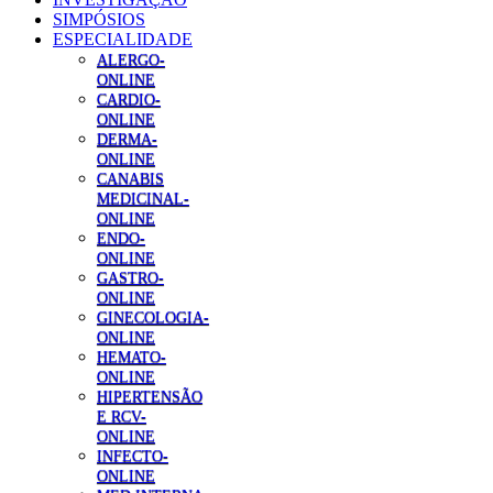
SIMPÓSIOS
ESPECIALIDADE
ALERGO-
ONLINE
CARDIO-
ONLINE
DERMA-
ONLINE
CANABIS
MEDICINAL-
ONLINE
ENDO-
ONLINE
GASTRO-
ONLINE
GINECOLOGIA-
ONLINE
HEMATO-
ONLINE
HIPERTENSÃO
E RCV-
ONLINE
INFECTO-
ONLINE