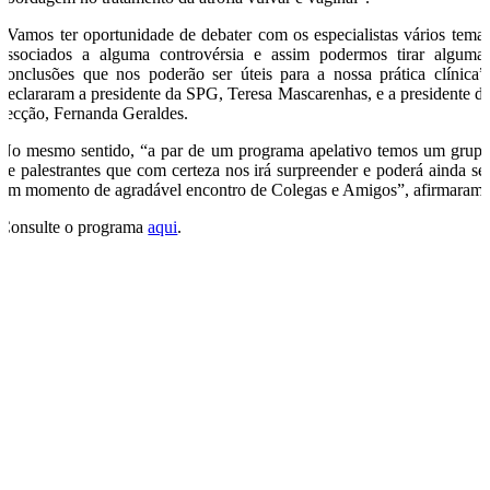
“Vamos ter oportunidade de debater com os especialistas vários tema
associados a alguma controvérsia e assim podermos tirar alguma
conclusões que nos poderão ser úteis para a nossa prática clínica”
declararam a presidente da SPG, Teresa Mascarenhas, e a presidente d
secção, Fernanda Geraldes.
No mesmo sentido, “a par de um programa apelativo temos um grup
de palestrantes que com certeza nos irá surpreender e poderá ainda se
um momento de agradável encontro de Colegas e Amigos”, afirmaram.
Consulte o programa
aqui
.