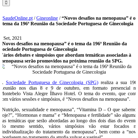
SaudeOnline.pt
/
Gineonline
/
“Novos desafios na menopausa” é o
tema da 196ª Reunião da Sociedade Portuguesa de Ginecologia
9 Set, 2021
“Novos desafios na menopausa” é o tema da 196ª Reunião da
Sociedade Portuguesa de Ginecologia
Vários debates e simpósios que abordam temáticas associadas à
menopausa serão promovidos na próxima reunião da SPG.
A
Sociedade Portuguesa de Ginecologia (SPG)
realiza a sua 196
Reunião nos dias 8 e 9 de outubro, em formato presencial n
Montebelo Vista Alegre Ílhavo Hotel. O tema do evento, que cont
com vários sessões e simpósios, é “Novos desafios na menopausa”.
“Nutrição, sexualidade e menopausa”, “Vitamina D – O que sabemo
hoje?”, “Hormonas e mama” e “Menopausa e fertilidade” são alguma
das temáticas que serão abordadas ao longo dos dois dias do evento
No mesmo sentido, vários simpósios vão estar focados n
“individualização do tratamento da menopausa”, bem como a “nov
abordagem no tratamento da atrofia vulvar e vaginal”.