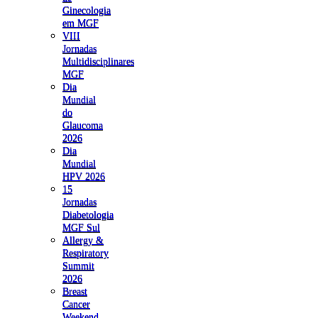
Ginecologia
em MGF
VIII
Jornadas
Multidisciplinares
MGF
Dia
Mundial
do
Glaucoma
2026
Dia
Mundial
HPV 2026
15
Jornadas
Diabetologia
MGF Sul
Allergy &
Respiratory
Summit
2026
Breast
Cancer
Weekend