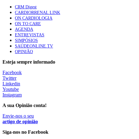
87 visualizações
CRM Digest
CARDIORRENAL LINK
ON CARDIOLOGIA
ON TO CARE
Trodelvy aprovado para primeira linha no cancro da
AGENDA
mama triplo negativo metastático em doentes não
ENTREVISTAS
elegíveis para inibidores PD-(L)1
SIMPÓSIOS
61 visualizações
SAÚDEONLINE.TV
OPINIÃO
MAIS NOTÍCIAS
Esteja sempre informado
Facebook
Twitter
Mais de 400 utentes beneficiaram de comparticipação reforçada
Linkedin
para tratamentos de infertilidade na Madeira
Youtube
6 Ago, 2026
|
0 Comments
Instagram
A sua Opinião conta!
Nasceram mais 931 bebés até junho deste ano do que no 1.º
Envie-nos o seu
semestre do ano passado
artigo de opinião
28 Jul, 2026
|
0 Comments
Siga-nos no Facebook