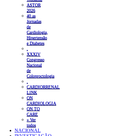
ASTOR
2026
40.as
Jornadas
de
Cardiologia,
Hipertensão
e Diabetes
.
XXXIV
Congresso
Nacional
de
Coloproctologia
.
CARDIORRENAL
LINK
ON
CARDIOLOGIA
ON TO
CARE
» Ver
todos
NACIONAL
INVESTIGAÇÃO