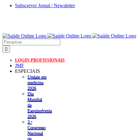
Skip
Subscrever Jornal / Newsletter
to
content
Pesquisar
LOGIN PROFISSIONAIS
JMF
ESPECIAIS
Update em
medicina
2026
Dia
Mundial
da
Esquizofrenia
2026
3.ᵒ
Congresso
Nacional
de