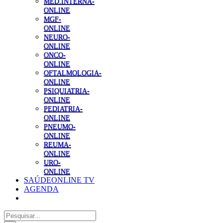
MED.INTERNA-
ONLINE
MGF-
ONLINE
NEURO-
ONLINE
ONCO-
ONLINE
OFTALMOLOGIA-
ONLINE
PSIQUIATRIA-
ONLINE
PEDIATRIA-
ONLINE
PNEUMO-
ONLINE
REUMA-
ONLINE
URO-
ONLINE
SAÚDEONLINE TV
AGENDA
Pesquisar