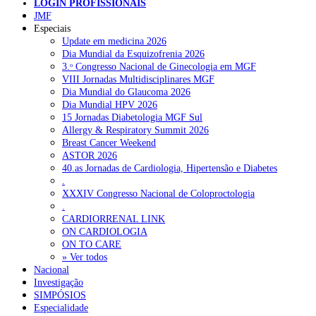
LOGIN PROFISSIONAIS
JMF
NOTÍCIAS RECENTES
Especiais
Update em medicina 2026
Dia Mundial da Esquizofrenia 2026
Quase 11.900 jovens recorreram aos cheques psicólogo e
3.ᵒ Congresso Nacional de Ginecologia em MGF
nutricionista no primeiro mês
7 de Agosto, 2026
VIII Jornadas Multidisciplinares MGF
Dia Mundial do Glaucoma 2026
ULS de Coimbra estreia cirurgia endoscópica do ouvido com
Dia Mundial HPV 2026
apoio robótico em Portugal
7 de Agosto, 2026
15 Jornadas Diabetologia MGF Sul
Allergy & Respiratory Summit 2026
Enfermeiros exigem esclarecimentos sobre eventual gestão
Breast Cancer Weekend
privada da ULS do Algarve
7 de Agosto, 2026
ASTOR 2026
40.as Jornadas de Cardiologia, Hipertensão e Diabetes
Ordem dos Médicos alerta para riscos no novo sistema de acesso
.
a consultas e cirurgias
7 de Agosto, 2026
XXXIV Congresso Nacional de Coloproctologia
.
Portugal está a formar os médicos de que precisa?
6 de Agosto,
CARDIORRENAL LINK
2026
ON CARDIOLOGIA
ON TO CARE
» Ver todos
NOTÍCIAS MAIS LIDAS
Nacional
Investigação
SIMPÓSIOS
Enfermagem Forense. “Da urgência ao tribunal, cada
Especialidade
gesto conta e cada profissional faz a diferença”