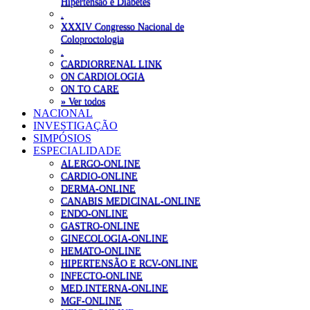
Hipertensão e Diabetes
.
XXXIV Congresso Nacional de
Coloproctologia
.
CARDIORRENAL LINK
ON CARDIOLOGIA
ON TO CARE
» Ver todos
NACIONAL
INVESTIGAÇÃO
SIMPÓSIOS
ESPECIALIDADE
ALERGO-ONLINE
CARDIO-ONLINE
DERMA-ONLINE
CANABIS MEDICINAL-ONLINE
ENDO-ONLINE
GASTRO-ONLINE
GINECOLOGIA-ONLINE
HEMATO-ONLINE
HIPERTENSÃO E RCV-ONLINE
INFECTO-ONLINE
MED.INTERNA-ONLINE
MGF-ONLINE