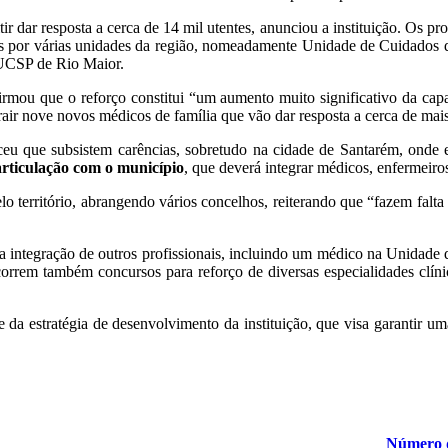
r dar resposta a cerca de 14 mil utentes, anunciou a instituição. Os p
uídos por várias unidades da região, nomeadamente Unidade de Cuidad
UCSP de Rio Maior.
mou que o reforço constitui “um aumento muito significativo da capac
air nove novos médicos de família que vão dar resposta a cerca de mais
ceu que subsistem carências, sobretudo na cidade de Santarém, onde 
rticulação com o município
, que deverá integrar médicos, enfermeiros 
o território, abrangendo vários concelhos, reiterando que “fazem falt
 integração de outros profissionais, incluindo um médico na Unidade d
rem também concursos para reforço de diversas especialidades clínica
 da estratégia de desenvolvimento da instituição, que visa garantir um
Número d