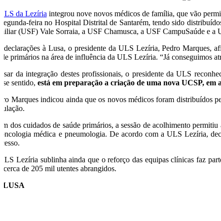
ULS da Lezíria
integrou nove novos médicos de família, que vão permiti
 segunda-feira no Hospital Distrital de Santarém, tendo sido distrib
miliar (USF) Vale Sorraia, a USF Chamusca, a USF CampuSaúde e a 
 declarações à Lusa, o presidente da ULS Lezíria, Pedro Marques, afir
úde primários na área de influência da ULS Lezíria. “Já conseguimos atr
esar da integração destes profissionais, o presidente da ULS reconhe
sse sentido,
está em preparação a criação de uma nova UCSP, em a
dro Marques indicou ainda que os novos médicos foram distribuídos pel
pulação.
ém dos cuidados de saúde primários, a sessão de acolhimento permitiu a
 oncologia médica e pneumologia. De acordo com a ULS Lezíria, decor
ocesso.
ULS Lezíria sublinha ainda que o reforço das equipas clínicas faz parte
s cerca de 205 mil utentes abrangidos.
O/LUSA