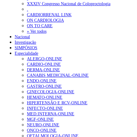
ANEM reúne com coordenador do Pacto Estratégico para a Saúde
XXXIV Congresso Nacional de Coloproctologia
.
Sindicato diz que nova carreira de médicos dentistas reforça estabi
CARDIORRENAL LINK
ON CARDIOLOGIA
ON TO CARE
OTÍCIAS MAIS LIDAS
» Ver todos
Nacional
Investigação
Enfermagem Forense. “Da urgência ao tribunal, cada gesto c
SIMPÓSIOS
202 visualizações
Especialidade
ALERGO-ONLINE
CARDIO-ONLINE
DERMA-ONLINE
CANABIS MEDICINAL-ONLINE
Alguns milhares de utentes podem ficar sem médico de famíl
ENDO-ONLINE
175 visualizações
GASTRO-ONLINE
GINECOLOGIA-ONLINE
HEMATO-ONLINE
HIPERTENSÃO E RCV-ONLINE
INFECTO-ONLINE
Quase quatro em cada dez doentes com enfarte apresentavam
MED.INTERNA-ONLINE
86 visualizações
MGF-ONLINE
NEURO-ONLINE
ONCO-ONLINE
OFTALMOLOGIA-ONLINE