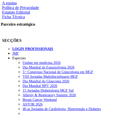
A equipa
Política de Privacidade
Estatuto Editorial
Ficha Técnica
rtilhe nas redes sociais:
Parceiro estratégico
SECÇÕES
LOGIN PROFISSIONAIS
JMF
Especiais
squisar
Update em medicina 2026
Dia Mundial da Esquizofrenia 2026
3.ᵒ Congresso Nacional de Ginecologia em MGF
OTÍCIAS RECENTES
VIII Jornadas Multidisciplinares MGF
Dia Mundial do Glaucoma 2026
Dia Mundial HPV 2026
Portugal está a formar os médicos de que precisa?
6 de Agosto, 202
15 Jornadas Diabetologia MGF Sul
Allergy & Respiratory Summit 2026
Estudantes de Medicina representados na 79.ª World Health Assem
Breast Cancer Weekend
ASTOR 2026
SCORA X-Change Portugal promove formação internacional em saú
40.as Jornadas de Cardiologia, Hipertensão e Diabetes
.