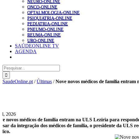
NEURO-ONLINE
ONCO-ONLINE
OFTALMOLOGIA-ONLINE
PSIQUIATRIA-ONLINE
PEDIATRIA-ONLINE
PNEUMO-ONLINE
REUMA-ONLINE
URO-ONLINE
SAÚDEONLINE TV
AGENDA
Pesquisar
SaudeOnline.pt
/
Últimas
/
Nove novos médicos de família entram n
Jul, 2026
ve novos médicos de família entram na ULS Lezíria para responder
esar da integração dos médicos de família, o presidente da ULS r
dico.