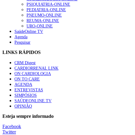
PSIQUIATRIA-ONLINE
“Os programas de rastreio do cancro do pulmão são custo-ef
PEDIATRIA-ONLINE
66 visualizações
PNEUMO-ONLINE
REUMA-ONLINE
URO-ONLINE
SaúdeOnline TV
Agenda
Pesquisar
Trodelvy aprovado para primeira linha no cancro da mama tr
61 visualizações
LINKS RÁPIDOS
CRM Digest
CARDIORRENAL LINK
ON CARDIOLOGIA
Especialistas defendem mais potássio na alimentação para aj
ON TO CARE
57 visualizações
AGENDA
ENTREVISTAS
SIMPÓSIOS
SAÚDEONLINE.TV
OPINIÃO
MAIS NOTÍCIAS
Esteja sempre informado
Sindicato diz que nova carreira de médicos dentistas reforça est
Facebook
6 Ago, 2026
|
0 Comments
Twitter