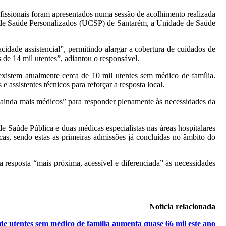
rofissionais foram apresentados numa sessão de acolhimento realizada
os de Saúde Personalizados (UCSP) de Santarém, a Unidade de Saúde
idade assistencial”, permitindo alargar a cobertura de cuidados de
 de 14 mil utentes”, adiantou o responsável.
existem atualmente cerca de 10 mil utentes sem médico de família.
e assistentes técnicos para reforçar a resposta local.
a ainda mais médicos” para responder plenamente às necessidades da
e Saúde Pública e duas médicas especialistas nas áreas hospitalares
s, sendo estas as primeiras admissões já concluídas no âmbito do
a resposta “mais próxima, acessível e diferenciada” às necessidades
Notícia relacionada
e utentes sem médico de família aumenta quase 66 mil este ano