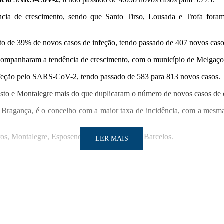
ncia de crescimento, sendo que Santo Tirso, Lousada e Trofa fo
to de 39% de novos casos de infeção, tendo passado de 407 novos caso
companharam a tendência de crescimento, com o município de Melgaço 
infeção pelo SARS-CoV-2, tendo passado de 583 para 813 novos casos.
Basto e Montalegre mais do que duplicaram o número de novos casos de 
 Bragança, é o concelho com a maior taxa de incidência, com a mesma 
ros, Montalegre, Esposende, Peso da Régua e Barcelos.
LER MAIS
tantes a cada 14 dias.
LER MAIS