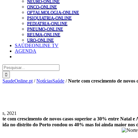
NEURO-ONLINE
ONCO-ONLINE
OFTALMOLOGIA-ONLINE
PSIQUIATRIA-ONLINE
PEDIATRIA-ONLINE
PNEUMO-ONLINE
REUMA-ONLINE
URO-ONLINE
SAÚDEONLINE TV
AGENDA
Pesquisar
SaudeOnline.pt
/
NotíciasSaúde
/
Norte com crescimento de novos 
Jan, 2021
rte com crescimento de novos casos superior a 30% entre Natal e
bida no distrito do Porto rondou os 40% mas foi ainda maior nos d