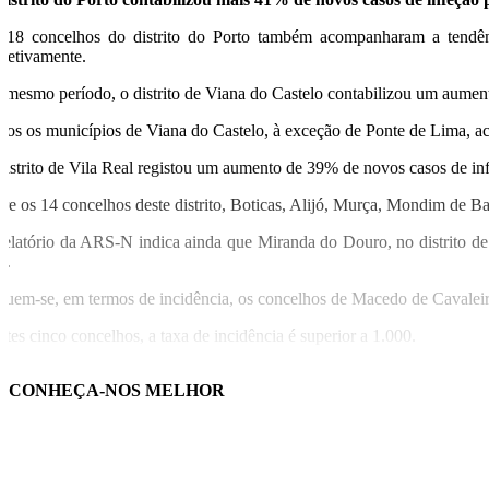
 18 concelhos do distrito do Porto também acompanharam a tendê
spetivamente.
 mesmo período, o distrito de Viana do Castelo contabilizou um aumen
dos os municípios de Viana do Castelo, à exceção de Ponte de Lima, a
distrito de Vila Real registou um aumento de 39% de novos casos de 
tre os 14 concelhos deste distrito, Boticas, Alijó, Murça, Mondim de 
relatório da ARS-N indica ainda que Miranda do Douro, no distrito de
s.
guem-se, em termos de incidência, os concelhos de Macedo de Cavalei
stes cinco concelhos, a taxa de incidência é superior a 1.000.
taxa da região Norte fixa-se agora nos 611 novos casos por 100 mil habi
CONHEÇA-NOS MELHOR
USA