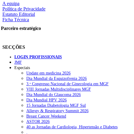
A equipa
Política de Privacidade
Estatuto Editorial
Ficha Técnica
rtilhe nas redes sociais:
Parceiro estratégico
SECÇÕES
LOGIN PROFISSIONAIS
JMF
squisar
Especiais
Update em medicina 2026
Dia Mundial da Esquizofrenia 2026
OTÍCIAS RECENTES
3.ᵒ Congresso Nacional de Ginecologia em MGF
VIII Jornadas Multidisciplinares MGF
Dia Mundial do Glaucoma 2026
Quase 11.900 jovens recorreram aos cheques psicólogo e nutricioni
Dia Mundial HPV 2026
15 Jornadas Diabetologia MGF Sul
ULS de Coimbra estreia cirurgia endoscópica do ouvido com apoio
Allergy & Respiratory Summit 2026
Breast Cancer Weekend
Enfermeiros exigem esclarecimentos sobre eventual gestão privad
ASTOR 2026
40.as Jornadas de Cardiologia, Hipertensão e Diabetes
Ordem dos Médicos alerta para riscos no novo sistema de acesso a c
.