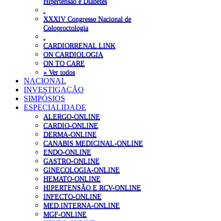
Hipertensão e Diabetes
.
XXXIV Congresso Nacional de
Coloproctologia
.
CARDIORRENAL LINK
ON CARDIOLOGIA
ON TO CARE
» Ver todos
NACIONAL
INVESTIGAÇÃO
SIMPÓSIOS
ESPECIALIDADE
ALERGO-ONLINE
CARDIO-ONLINE
DERMA-ONLINE
CANABIS MEDICINAL-ONLINE
ENDO-ONLINE
GASTRO-ONLINE
GINECOLOGIA-ONLINE
HEMATO-ONLINE
HIPERTENSÃO E RCV-ONLINE
INFECTO-ONLINE
MED.INTERNA-ONLINE
MGF-ONLINE