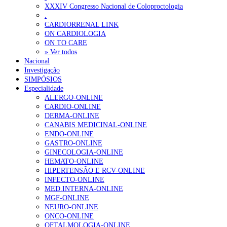
XXXIV Congresso Nacional de Coloproctologia
Portugal está a formar os médicos de que precisa?
6 de Agosto, 202
.
CARDIORRENAL LINK
ON CARDIOLOGIA
OTÍCIAS MAIS LIDAS
ON TO CARE
» Ver todos
Nacional
Enfermagem Forense. “Da urgência ao tribunal, cada gesto c
Investigação
203 visualizações
SIMPÓSIOS
Especialidade
ALERGO-ONLINE
CARDIO-ONLINE
DERMA-ONLINE
1.º Episódio do Podcast “Frequência Cardio – Sintoniza-te 
CANABIS MEDICINAL-ONLINE
202 visualizações
ENDO-ONLINE
GASTRO-ONLINE
GINECOLOGIA-ONLINE
HEMATO-ONLINE
HIPERTENSÃO E RCV-ONLINE
Alguns milhares de utentes podem ficar sem médico de famíl
INFECTO-ONLINE
160 visualizações
MED.INTERNA-ONLINE
MGF-ONLINE
NEURO-ONLINE
ONCO-ONLINE
OFTALMOLOGIA-ONLINE