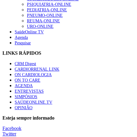
“Os programas de rastreio do cancro do pulmão são custo-ef
PSIQUIATRIA-ONLINE
94 visualizações
PEDIATRIA-ONLINE
PNEUMO-ONLINE
REUMA-ONLINE
URO-ONLINE
SaúdeOnline TV
Agenda
Quase quatro em cada dez doentes com enfarte apresentavam
Pesquisar
88 visualizações
LINKS RÁPIDOS
CRM Digest
CARDIORRENAL LINK
Trodelvy aprovado para primeira linha no cancro da mama tr
ON CARDIOLOGIA
61 visualizações
ON TO CARE
AGENDA
ENTREVISTAS
SIMPÓSIOS
SAÚDEONLINE.TV
MAIS NOTÍCIAS
OPINIÃO
Quase 11.900 jovens recorreram aos cheques psicólogo e nutricio
Esteja sempre informado
7 Ago, 2026
|
0 Comments
Facebook
Twitter