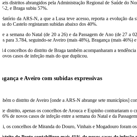
 seis distritos abrangidos pela Administração Regional de Saúde do N
V-2, e Braga subiu 57%.
relatório da ARS-N, a que a Lusa teve acesso, reporta a evolução da s
ana do Castelo registaram subidas abaixo dos 40%.
tre a semana do Natal (de 20 a 26) e da Passagem de Ano (de 27 a 02)
sos para 3.784, seguindo-se Aveiro (mais 48%), Bragança (mais 46%) e
 14 concelhos do distrito de Braga também acompanharam a tendência 
 novos casos de infeção mais do que duplicou.
agança e Aveiro com subidas expressivas
mbém o distrito de Aveiro [onde a ARS-N abrange sete municípios] co
ste distrito, apenas os concelhos de Arouca e Espinho contrariaram o 
 46% de novos casos de infeção entre a semana do Natal e da Passagem
ui, os concelhos de Miranda do Douro, Vinhais e Mogadouro foram os 
distrito do Porto contabilizou mais 41% de novos casos de infeçã