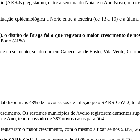
orte (ARS-N) registaram, entre a semana do Natal e o Ano Novo, um
cr
ituação epidemiológica a Norte entre a terceira (de 13 a 19) e a últi
, o distrito de
Braga foi o que registou o maior crescimento de no
 Porto (41%).
de crescimento, sendo que em Cabeceiras de Basto, Vila Verde, Celori
ntabilizou mais 48% de novos casos de infeção pelo SARS-CoV-2, tend
crescimento. Os restantes municípios de Aveiro registaram aumentos s
 de Ano, tendo passado de 387 novos casos para 564.
registaram o maior crescimento, com o mesmo a fixar-se nos 533%, 2
o pelo SARS-CoV-2
, tendo passado de 4.098 novos casos para 5.773.