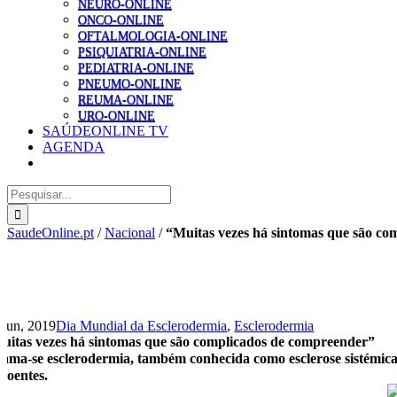
NEURO-ONLINE
ONCO-ONLINE
OFTALMOLOGIA-ONLINE
PSIQUIATRIA-ONLINE
PEDIATRIA-ONLINE
PNEUMO-ONLINE
REUMA-ONLINE
URO-ONLINE
SAÚDEONLINE TV
AGENDA
Pesquisar
SaudeOnline.pt
/
Nacional
/
“Muitas vezes há sintomas que são co
 Jun, 2019
Dia Mundial da Esclerodermia
,
Esclerodermia
uitas vezes há sintomas que são complicados de compreender”
ama-se esclerodermia, também conhecida como esclerose sistémica,
 doentes.