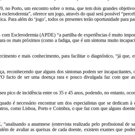
a 29, no Porto, um encontro sobre o tema, que tem dois grandes objeti
esclerodermia”, oferece um jogo, através do qual será possível “perceb
ca. Para além do ‘jogo’, todos os presentes terão oportunidade para part
com Esclerodermia (APDE) “a partilha de experiências é muito importan
a os mais próximos (como a fadiga, que é um sintoma muito incapacitan
recimento e mais conhecimento, para facilitar o diagnóstico, “já que
ença, reconhecendo que alguns dos sintomas podem ser incapacitantes
 “O facto de ser uma doença rara e pouco divulgada faz com que a
seu pico de incidência entre os 35 e 45 anos, podendo, no entanto, oco
dequado é necessário encontrar um dos especialistas que se dedicam
 centros, como Lisboa, Porto e Coimbra, o que faz com que alguns doent
, “analisando a anamnese (entrevista realizada pelo profissional de 
ém de avaliar as queixas de cada doente, existem exames que podem a