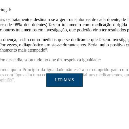
rtugal:
a, os tratamentos destinam-se a gerir os sintomas de cada doente, de 
ca de 98% dos doentes) fazem tratamento com medicação dirigida a
m outros tratamentos em investigação, que poderão vir a ter resultados
 esta doença, assim como médicos que se dedicam e que fazem investig
or vezes, o diagnóstico arrasta-se durante anos. Seria muito positivo c
inhamento mais atempado”.
lém deste dia, sobretudo no que diz respeito à igualdade:
armos que o Princípio da Igualdade não está a ser cumprido para com
es com lúpus têm uma comparticipação especial nos medicamentos, qu
opinião”.
LER MAIS