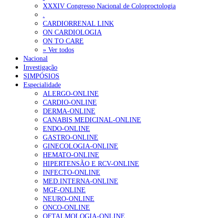
Ordem dos Médicos alerta para riscos no novo sistema de acesso a c
XXXIV Congresso Nacional de Coloproctologia
.
Portugal está a formar os médicos de que precisa?
6 de Agosto, 202
CARDIORRENAL LINK
ON CARDIOLOGIA
ON TO CARE
OTÍCIAS MAIS LIDAS
» Ver todos
Nacional
Investigação
Enfermagem Forense. “Da urgência ao tribunal, cada gesto c
SIMPÓSIOS
203 visualizações
Especialidade
ALERGO-ONLINE
CARDIO-ONLINE
DERMA-ONLINE
CANABIS MEDICINAL-ONLINE
1.º Episódio do Podcast “Frequência Cardio – Sintoniza-te 
ENDO-ONLINE
202 visualizações
GASTRO-ONLINE
GINECOLOGIA-ONLINE
HEMATO-ONLINE
HIPERTENSÃO E RCV-ONLINE
INFECTO-ONLINE
Alguns milhares de utentes podem ficar sem médico de famíl
MED.INTERNA-ONLINE
160 visualizações
MGF-ONLINE
NEURO-ONLINE
ONCO-ONLINE
OFTALMOLOGIA-ONLINE