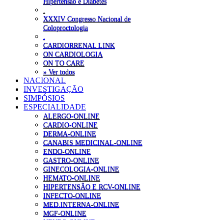
Hipertensão e Diabetes
.
XXXIV Congresso Nacional de
Coloproctologia
.
CARDIORRENAL LINK
ON CARDIOLOGIA
ON TO CARE
» Ver todos
NACIONAL
INVESTIGAÇÃO
SIMPÓSIOS
ESPECIALIDADE
ALERGO-ONLINE
CARDIO-ONLINE
DERMA-ONLINE
CANABIS MEDICINAL-ONLINE
ENDO-ONLINE
GASTRO-ONLINE
GINECOLOGIA-ONLINE
HEMATO-ONLINE
HIPERTENSÃO E RCV-ONLINE
INFECTO-ONLINE
MED.INTERNA-ONLINE
MGF-ONLINE