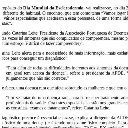
propósito do
Dia Mundial da Esclerodermia
, vai realizar-se, no di
rá diferente do habitual. O encontro, que tem como tema “Vamos jogar à 
m vários especialistas que acederam a estar presentes, de uma forma lúdi
tidas”.
gundo Catarina Leite, Presidente da Associação Portuguesa de Doentes 
itas vezes há sintomas que são complicados de compreender, mesmo par
nhum esforço, é difícil de fazer compreender)”.
tarina Leite alerta para a necessidade de mais informação, mais escla
dicos para conseguir um diagnóstico”.
“Para além de todas as dificuldades inerentes aos sintomas da do
em geral tem acerca da doença”, refere a presidente da APDE.
julgamentos que não são corretos.”
 de facto, uma doença rara que afeta sobretudo as mulheres e que tem o 
“Por se tratar de uma doença rara, para se receber tratamento a
profissionais de saúde. Ora estes especialistas estão nos grandes
às consultas, exames e tratamentos”, refere Catarina Leite.
diagnóstico precoce é essencial e faz-se, explica a dirigente da APDE
agnóstico de uma doença) e fazendo um exame físico completo. Para al
odendo recorrer-se a biópsia), análises clínicas, TAC ou RX torácico”.