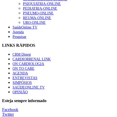
PSIQUIATRIA-ONLINE
“Os programas de rastreio do cancro do pulmão são custo-ef
PEDIATRIA-ONLINE
94 visualizações
PNEUMO-ONLINE
REUMA-ONLINE
URO-ONLINE
SaúdeOnline TV
Agenda
Pesquisar
Quase quatro em cada dez doentes com enfarte apresentavam
88 visualizações
LINKS RÁPIDOS
CRM Digest
CARDIORRENAL LINK
ON CARDIOLOGIA
Trodelvy aprovado para primeira linha no cancro da mama tr
ON TO CARE
61 visualizações
AGENDA
ENTREVISTAS
SIMPÓSIOS
SAÚDEONLINE.TV
OPINIÃO
MAIS NOTÍCIAS
Esteja sempre informado
Quase 11.900 jovens recorreram aos cheques psicólogo e nutricio
Facebook
7 Ago, 2026
|
0 Comments
Twitter