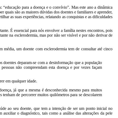
vos: “educação para a doença e o convívio”. Mas este ano a dinâmica
er quais são as maiores dúvidas dos doentes e familiares e aprender,
ilhar as suas experiências, relatando as conquistas e as dificuldades
te. É essencial para nós envolver a família nestes encontros, pois
te na esclerodermia, mas por não ser visível e por não derivar de
, em média, um doente com esclerodermia tem de consultar até cinco
, os doentes deparam-se com a desinformação que a população
s pessoas não compreendam esta doença e por vezes façam
rrer em qualquer idade.
 à doença, já que a mesma é desconhecida mesmo para muitos
es tenham de percorrer muitos quilómetros para se descolarem
saúde ao seu doente, que tem a intenção de ser um ponto inicial no
uxiliar o diagnóstico, tais como a análise das alterações da pele