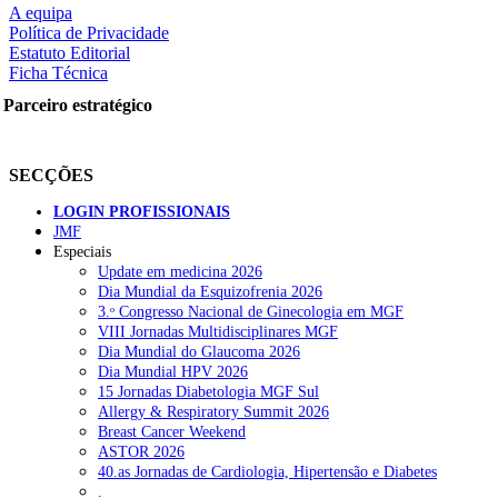
A equipa
Política de Privacidade
Estatuto Editorial
Ficha Técnica
rtilhe nas redes sociais:
Parceiro estratégico
SECÇÕES
LOGIN PROFISSIONAIS
JMF
Especiais
squisar
Update em medicina 2026
Dia Mundial da Esquizofrenia 2026
3.ᵒ Congresso Nacional de Ginecologia em MGF
OTÍCIAS RECENTES
VIII Jornadas Multidisciplinares MGF
Dia Mundial do Glaucoma 2026
Dia Mundial HPV 2026
Quase 11.900 jovens recorreram aos cheques psicólogo e nutricioni
15 Jornadas Diabetologia MGF Sul
Allergy & Respiratory Summit 2026
ULS de Coimbra estreia cirurgia endoscópica do ouvido com apoio
Breast Cancer Weekend
ASTOR 2026
Enfermeiros exigem esclarecimentos sobre eventual gestão privad
40.as Jornadas de Cardiologia, Hipertensão e Diabetes
.