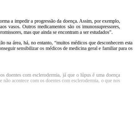
forma a impedir a progressão da doença. Assim, por exemplo,
os vasos. Outros medicamentos são os imunossupressores,
 promissores, mas que ainda se encontram a ser estudados”.
ação na área, há, no entanto, “muitos médicos que desconhecem esta
onseguir sensibilizar os médicos de medicina geral e familiar para os
 os doentes com esclerodermia, já que o lúpus é uma doença
e não acontece com os doentes com esclerodermia, o que nos