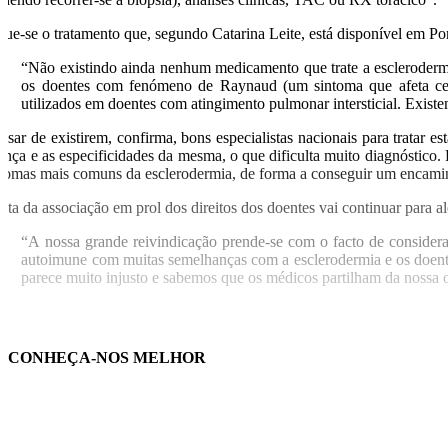
gue-se o tratamento que, segundo Catarina Leite, está disponível em Po
“Não existindo ainda nenhum medicamento que trate a esclerodermi
os doentes com fenómeno de Raynaud (um sintoma que afeta cer
utilizados em doentes com atingimento pulmonar intersticial. Existe
esar de existirem, confirma, bons especialistas nacionais para tratar
ença e as especificidades da mesma, o que dificulta muito diagnóstico. P
ntomas mais comuns da esclerodermia, de forma a conseguir um encam
luta da associação em prol dos direitos dos doentes vai continuar para a
“A nossa grande reivindicação prende-se com o facto de consider
autoimune com muitas semelhanças com a esclerodermia e os doent
parece muito injusto e sabemos que os médicos partilham da nossa 
CONHEÇA-NOS MELHOR