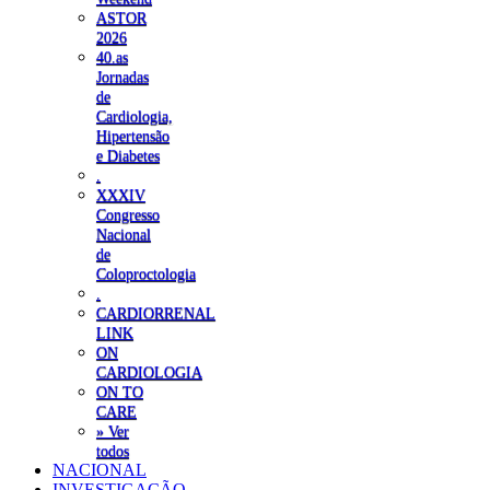
ASTOR
2026
40.as
Jornadas
de
Cardiologia,
Hipertensão
e Diabetes
.
XXXIV
Congresso
Nacional
de
Coloproctologia
.
CARDIORRENAL
LINK
ON
CARDIOLOGIA
ON TO
CARE
» Ver
todos
NACIONAL
INVESTIGAÇÃO