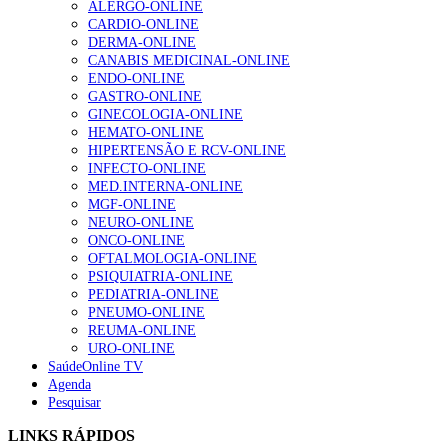
ALERGO-ONLINE
1.º Episódio do Podcast “Frequência Cardio – Sintoniza
CARDIO-ONLINE
te na Insuficiência Cardíaca” da Bayer
DERMA-ONLINE
207 visualizações
CANABIS MEDICINAL-ONLINE
ENDO-ONLINE
GASTRO-ONLINE
GINECOLOGIA-ONLINE
Enfermagem Forense. “Da urgência ao tribunal, cada
HEMATO-ONLINE
gesto conta e cada profissional faz a diferença”
HIPERTENSÃO E RCV-ONLINE
203 visualizações
INFECTO-ONLINE
MED.INTERNA-ONLINE
MGF-ONLINE
NEURO-ONLINE
Alguns milhares de utentes podem ficar sem médico de
ONCO-ONLINE
família com nova regras do registo, alerta associação
OFTALMOLOGIA-ONLINE
162 visualizações
PSIQUIATRIA-ONLINE
PEDIATRIA-ONLINE
PNEUMO-ONLINE
REUMA-ONLINE
URO-ONLINE
“Os programas de rastreio do cancro do pulmão são
SaúdeOnline TV
custo-efetivos e representam um investimento
Agenda
sustentável para os sistemas de saúde”
Pesquisar
94 visualizações
LINKS RÁPIDOS