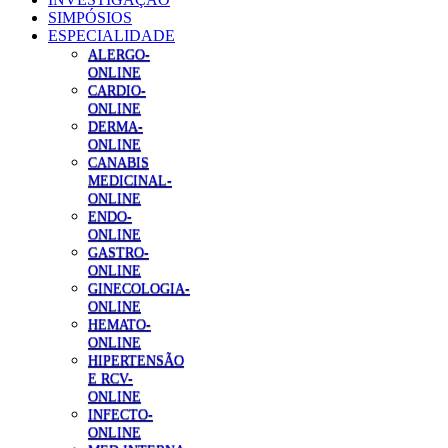
SIMPÓSIOS
ESPECIALIDADE
ALERGO-
ONLINE
CARDIO-
ONLINE
DERMA-
ONLINE
CANABIS
MEDICINAL-
ONLINE
ENDO-
ONLINE
GASTRO-
ONLINE
GINECOLOGIA-
ONLINE
HEMATO-
ONLINE
HIPERTENSÃO
E RCV-
ONLINE
INFECTO-
ONLINE