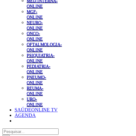
MED.INTERNA-
ONLINE
MGF-
ONLINE
NEURO-
ONLINE
ONCO-
ONLINE
OFTALMOLOGIA-
ONLINE
PSIQUIATRIA-
ONLINE
PEDIATRIA-
ONLINE
PNEUMO-
ONLINE
REUMA-
ONLINE
URO-
ONLINE
SAÚDEONLINE TV
AGENDA
Pesquisar