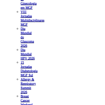
Ginecologia
em MGF
VIII
Jornadas
Multidisciplinares
MGF
Dia
Mundial
do
Glaucoma
2026
Dia
Mundial
HPV 2026
15
Jornadas
Diabetologia
MGF Sul
Allergy &
Respiratory
Summit
2026
Breast
Cancer
Weekend