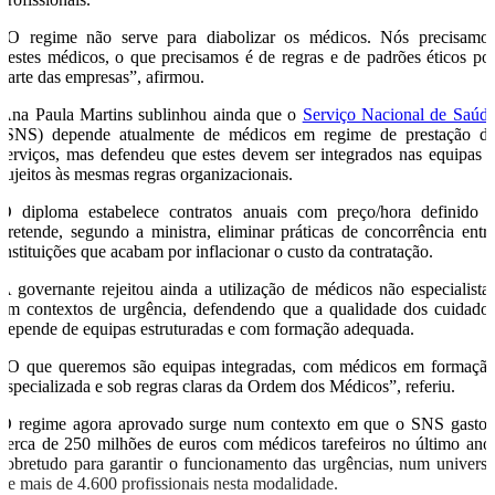
“O regime não serve para diabolizar os médicos. Nós precisamo
destes médicos, o que precisamos é de regras e de padrões éticos po
parte das empresas”, afirmou.
Ana Paula Martins sublinhou ainda que o
Serviço Nacional de Saúd
(
SNS
) depende atualmente de médicos em regime de prestação d
serviços, mas defendeu que estes devem ser integrados nas equipas 
sujeitos às mesmas regras organizacionais.
O diploma estabelece contratos anuais com preço/hora definido 
pretende, segundo a ministra, eliminar práticas de concorrência entr
instituições que acabam por inflacionar o custo da contratação.
A governante rejeitou ainda a utilização de médicos não especialista
em contextos de urgência, defendendo que a qualidade dos cuidado
depende de equipas estruturadas e com formação adequada.
“O que queremos são equipas integradas, com médicos em formaçã
especializada e sob regras claras da Ordem dos Médicos”, referiu.
O regime agora aprovado surge num contexto em que o SNS gasto
cerca de 250 milhões de euros com médicos tarefeiros no último ano
sobretudo para garantir o funcionamento das urgências, num univers
de mais de 4.600 profissionais nesta modalidade.