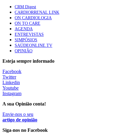
Quase quatro em cada dez doentes com enfarte
CRM Digest
apresentavam níveis elevados de Lp(a), revela estudo
CARDIORRENAL LINK
88 visualizações
ON CARDIOLOGIA
ON TO CARE
AGENDA
ENTREVISTAS
Trodelvy aprovado para primeira linha no cancro da
SIMPÓSIOS
mama triplo negativo metastático em doentes não
SAÚDEONLINE.TV
elegíveis para inibidores PD-(L)1
OPINIÃO
61 visualizações
Esteja sempre informado
MAIS NOTÍCIAS
Facebook
Twitter
Linkedin
Youtube
Ministério prepara regras para acompanhamento da gravidez
Instagram
de baixo risco por enfermeiros especialistas
10 Ago, 2026
|
0 Comments
A sua Opinião conta!
Envie-nos o seu
artigo de opinião
Presidente da República promulga clarificação dos incentivos a
médicos por trabalho suplementar
Siga-nos no Facebook
10 Ago, 2026
|
0 Comments