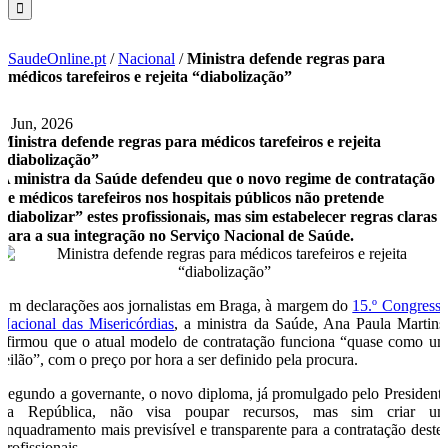
SaudeOnline.pt
/
Nacional
/
Ministra defende regras para
médicos tarefeiros e rejeita “diabolização”
8 Jun, 2026
Ministra defende regras para médicos tarefeiros e rejeita
“diabolização”
A ministra da Saúde defendeu que o novo regime de contratação
de médicos tarefeiros nos hospitais públicos não pretende
“diabolizar” estes profissionais, mas sim estabelecer regras claras
para a sua integração no Serviço Nacional de Saúde.
Em declarações aos jornalistas em Braga, à margem do
15.º Congress
Nacional das Misericórdias
, a ministra da Saúde,
Ana Paula Martins
afirmou que o atual modelo de contratação funciona “quase como u
leilão”, com o preço por hora a ser definido pela procura.
Segundo a governante, o novo diploma, já promulgado pelo President
da República, não visa poupar recursos, mas sim criar u
enquadramento mais previsível e transparente para a contratação deste
profissionais.