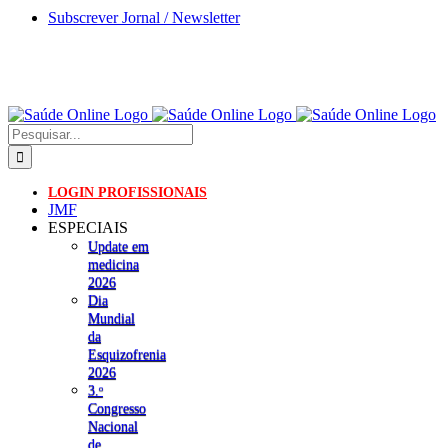
Skip
Subscrever Jornal / Newsletter
to
content
Pesquisar
LOGIN PROFISSIONAIS
JMF
ESPECIAIS
Update em
medicina
2026
Dia
Mundial
da
Esquizofrenia
2026
3.ᵒ
Congresso
Nacional
de