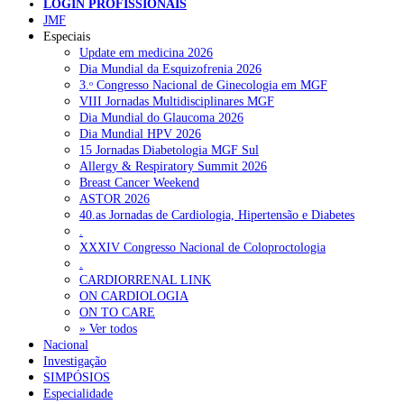
LOGIN PROFISSIONAIS
Pesquisar
JMF
Especiais
Update em medicina 2026
Dia Mundial da Esquizofrenia 2026
NOTÍCIAS RECENTES
3.ᵒ Congresso Nacional de Ginecologia em MGF
VIII Jornadas Multidisciplinares MGF
Ministério prepara regras para acompanhamento da gravidez de
Dia Mundial do Glaucoma 2026
baixo risco por enfermeiros especialistas
10 de Agosto, 2026
Dia Mundial HPV 2026
15 Jornadas Diabetologia MGF Sul
Presidente da República promulga clarificação dos incentivos a
Allergy & Respiratory Summit 2026
médicos por trabalho suplementar
10 de Agosto, 2026
Breast Cancer Weekend
ASTOR 2026
Quase 11.900 jovens recorreram aos cheques psicólogo e
40.as Jornadas de Cardiologia, Hipertensão e Diabetes
nutricionista no primeiro mês
7 de Agosto, 2026
.
XXXIV Congresso Nacional de Coloproctologia
ULS de Coimbra estreia cirurgia endoscópica do ouvido com
.
apoio robótico em Portugal
7 de Agosto, 2026
CARDIORRENAL LINK
ON CARDIOLOGIA
Enfermeiros exigem esclarecimentos sobre eventual gestão
ON TO CARE
privada da ULS do Algarve
7 de Agosto, 2026
» Ver todos
Nacional
Investigação
SIMPÓSIOS
NOTÍCIAS MAIS LIDAS
Especialidade