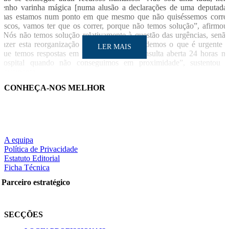
tenho varinha mágica [numa alusão a declarações de uma deputada
mas estamos num ponto em que mesmo que não quiséssemos corre
riscos, vamos ter que os correr, porque não temos solução”, afirmou
“Nós não temos solução relativamente à questão das urgências, senã
fazer esta reorganização e garantir que atendemos o que é urgente 
LER MAIS
que temos respostas em proximidade ou consulta aberta 24 horas n
hospital quando não conseguimos em proximidade”, sustentou 
governante.
CONHEÇA-NOS MELHOR
Ana Paula Martins avançou que o Ministério da Saúde vai ter reuniõe
com autarcas das regiões mais carenciadas, para debater est
reorganização e ter o seu apoio.
LUSA
A equipa
Notícia relacionad
Política de Privacidade
LER MAIS
Estatuto Editorial
Reorganização das urgências de Obstetrícia e Pediatria va
Ficha Técnica
avançar como piloto em três regiõe
Parceiro estratégico
Partilhe nas redes sociais:
SECÇÕES