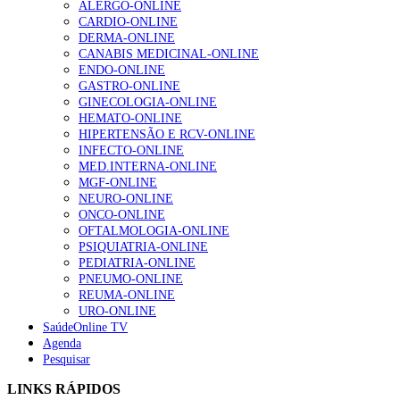
ALERGO-ONLINE
CARDIO-ONLINE
Enfermagem Forense. “Da urgência ao tribunal, cada
DERMA-ONLINE
gesto conta e cada profissional faz a diferença”
CANABIS MEDICINAL-ONLINE
202 visualizações
ENDO-ONLINE
GASTRO-ONLINE
GINECOLOGIA-ONLINE
HEMATO-ONLINE
Alguns milhares de utentes podem ficar sem médico de
HIPERTENSÃO E RCV-ONLINE
família com nova regras do registo, alerta associação
INFECTO-ONLINE
155 visualizações
MED.INTERNA-ONLINE
MGF-ONLINE
NEURO-ONLINE
ONCO-ONLINE
1.º Episódio do Podcast “Frequência Cardio – Sintoniza
OFTALMOLOGIA-ONLINE
te na Insuficiência Cardíaca” da Bayer
PSIQUIATRIA-ONLINE
99 visualizações
PEDIATRIA-ONLINE
PNEUMO-ONLINE
REUMA-ONLINE
URO-ONLINE
SaúdeOnline TV
“Os programas de rastreio do cancro do pulmão são
Agenda
custo-efetivos e representam um investimento
Pesquisar
sustentável para os sistemas de saúde”
88 visualizações
LINKS RÁPIDOS