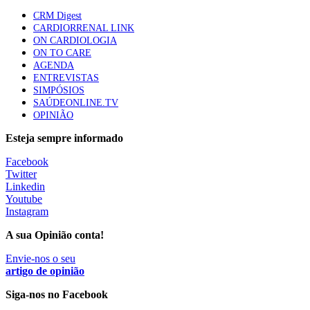
CRM Digest
Quase quatro em cada dez doentes com enfarte
CARDIORRENAL LINK
apresentavam níveis elevados de Lp(a), revela estudo
ON CARDIOLOGIA
86 visualizações
ON TO CARE
AGENDA
ENTREVISTAS
SIMPÓSIOS
Trodelvy aprovado para primeira linha no cancro da
SAÚDEONLINE.TV
mama triplo negativo metastático em doentes não
OPINIÃO
elegíveis para inibidores PD-(L)1
61 visualizações
Esteja sempre informado
Facebook
MAIS NOTÍCIAS
Twitter
Linkedin
Youtube
Instagram
Quase 11.900 jovens recorreram aos cheques psicólogo e
nutricionista no primeiro mês
A sua Opinião conta!
7 Ago, 2026
|
0 Comments
Envie-nos o seu
artigo de opinião
ULS de Coimbra estreia cirurgia endoscópica do ouvido com
Siga-nos no Facebook
apoio robótico em Portugal