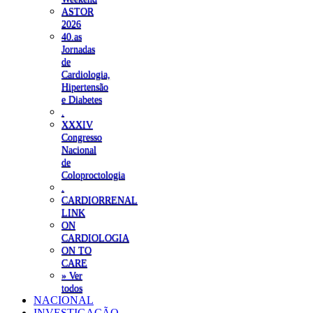
ASTOR
2026
40.as
Jornadas
de
Cardiologia,
Hipertensão
e Diabetes
.
XXXIV
Congresso
Nacional
de
Coloproctologia
.
CARDIORRENAL
LINK
ON
CARDIOLOGIA
ON TO
CARE
» Ver
todos
NACIONAL
INVESTIGAÇÃO