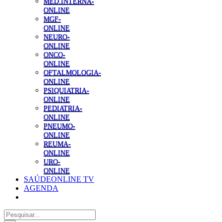
MED.INTERNA-
ONLINE
MGF-
ONLINE
NEURO-
ONLINE
ONCO-
ONLINE
OFTALMOLOGIA-
ONLINE
PSIQUIATRIA-
ONLINE
PEDIATRIA-
ONLINE
PNEUMO-
ONLINE
REUMA-
ONLINE
URO-
ONLINE
SAÚDEONLINE TV
AGENDA
Pesquisar