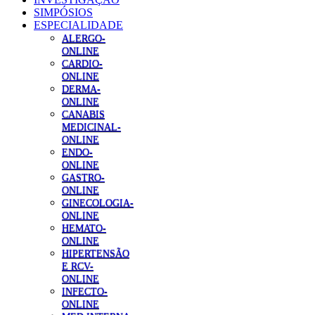
SIMPÓSIOS
ESPECIALIDADE
ALERGO-
ONLINE
CARDIO-
ONLINE
DERMA-
ONLINE
CANABIS
MEDICINAL-
ONLINE
ENDO-
ONLINE
GASTRO-
ONLINE
GINECOLOGIA-
ONLINE
HEMATO-
ONLINE
HIPERTENSÃO
E RCV-
ONLINE
INFECTO-
ONLINE