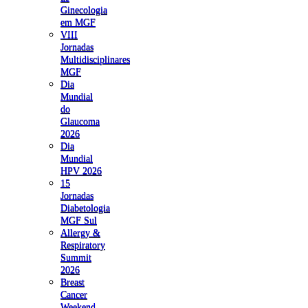
Ginecologia
em MGF
VIII
Jornadas
Multidisciplinares
MGF
Dia
Mundial
do
Glaucoma
2026
Dia
Mundial
HPV 2026
15
Jornadas
Diabetologia
MGF Sul
Allergy &
Respiratory
Summit
2026
Breast
Cancer
Weekend