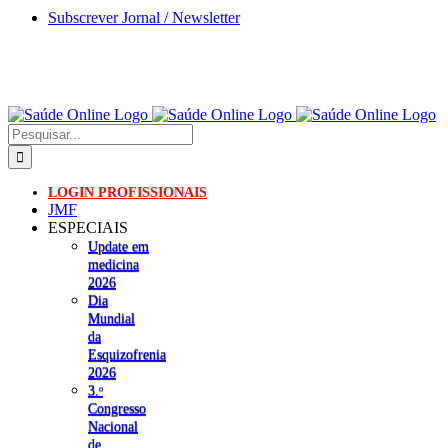
Skip
Subscrever Jornal / Newsletter
to
content
Pesquisar
LOGIN PROFISSIONAIS
JMF
ESPECIAIS
Update em
medicina
2026
Dia
Mundial
da
Esquizofrenia
2026
3.ᵒ
Congresso
Nacional
de