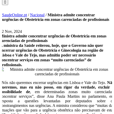
SaudeOnline.pt
/
Nacional
/
Ministra admite concentrar
urgências de Obstetrícia em zonas carenciadas de profissionais
12 Nov, 2024
Ministra admite concentrar urgências de Obstetrícia em zonas
carenciadas de profissionais
A ministra da Saúde reiterou, hoje, que o Governo não quer
encerrar urgências de Obstetrícia e Ginecologia na região de
Lisboa e Vale do Tejo, mas admitiu poder ser necessário
concentrar serviços em zonas “muito carenciadas” de
profissionais.
“Nós não queremos encerrar urgências em Lisboa e Vale do Tejo.
Nã
queremos, mas eu não posso, em rigor da verdade, excluir 
possibilidade de
, em determinadas zonas muito carenciadas
concentrar serviços”, disse Ana Paula Martins no parlamento, e
resposta a questões levantadas por deputados sobre o
constrangimentos nas urgências. A ministra considerou que “muitas da
situações que vão para a urgência obstétrica não precisavam de esta