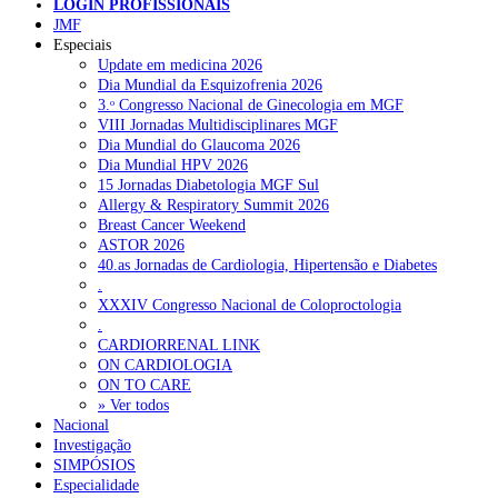
LOGIN PROFISSIONAIS
JMF
Pesquisar
Especiais
Update em medicina 2026
Dia Mundial da Esquizofrenia 2026
3.ᵒ Congresso Nacional de Ginecologia em MGF
NOTÍCIAS RECENTES
VIII Jornadas Multidisciplinares MGF
Dia Mundial do Glaucoma 2026
Quase 11.900 jovens recorreram aos cheques psicólogo e
Dia Mundial HPV 2026
nutricionista no primeiro mês
7 de Agosto, 2026
15 Jornadas Diabetologia MGF Sul
Allergy & Respiratory Summit 2026
ULS de Coimbra estreia cirurgia endoscópica do ouvido com
Breast Cancer Weekend
apoio robótico em Portugal
7 de Agosto, 2026
ASTOR 2026
40.as Jornadas de Cardiologia, Hipertensão e Diabetes
Enfermeiros exigem esclarecimentos sobre eventual gestão
.
privada da ULS do Algarve
7 de Agosto, 2026
XXXIV Congresso Nacional de Coloproctologia
.
Ordem dos Médicos alerta para riscos no novo sistema de acesso
CARDIORRENAL LINK
a consultas e cirurgias
7 de Agosto, 2026
ON CARDIOLOGIA
ON TO CARE
Portugal está a formar os médicos de que precisa?
» Ver todos
6 de Agosto,
2026
Nacional
Investigação
SIMPÓSIOS
Especialidade
NOTÍCIAS MAIS LIDAS