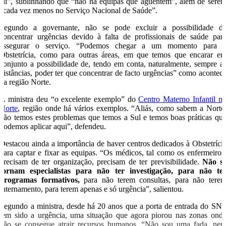
ali”, sublinhando que “não há equipas que aguentem”, além de sere
“cada vez menos no Serviço Nacional de Saúde”.
Segundo a governante, não se pode excluir a possibilidade d
concentrar urgências devido à falta de profissionais de saúde par
assegurar o serviço. “Podemos chegar a um momento para 
Obstetrícia, como para outras áreas, em que temos que encarar e
conjunto a possibilidade de, tendo em conta, naturalmente, sempre a
distâncias, poder ter que concentrar de facto urgências” como acontec
na região Norte.
A ministra deu “o excelente exemplo” do
Centro Materno Infantil n
Norte
, região onde há vários exemplos. “Aliás, como sabem a Norte
não temos estes problemas que temos a Sul e temos boas práticas qu
podemos aplicar aqui”, defendeu.
Destacou ainda a importância de haver centros dedicados à Obstetríci
para captar e fixar as equipas. “Os médicos, tal como os enfermeiros
precisam de ter organização, precisam de ter previsibilidade.
Não s
tornam especialistas para não ter investigação, para não te
programas formativos,
para não terem consultas, para não tere
internamento, para terem apenas e só urgência”, salientou.
Segundo a ministra, desde há 20 anos que a porta de entrada do SN
tem sido a urgência, uma situação que agora piorou nas zonas ond
não se consegue atrair recursos humanos. “Não sou uma fada, ne