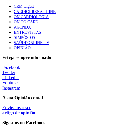
Quase quatro em cada dez doentes com enfarte
CRM Digest
apresentavam níveis elevados de Lp(a), revela estudo
CARDIORRENAL LINK
88 visualizações
ON CARDIOLOGIA
ON TO CARE
AGENDA
ENTREVISTAS
Trodelvy aprovado para primeira linha no cancro da
SIMPÓSIOS
mama triplo negativo metastático em doentes não
SAÚDEONLINE.TV
elegíveis para inibidores PD-(L)1
OPINIÃO
61 visualizações
Esteja sempre informado
MAIS NOTÍCIAS
Facebook
Twitter
Linkedin
Youtube
Ministério prepara regras para acompanhamento da gravidez
Instagram
de baixo risco por enfermeiros especialistas
10 Ago, 2026
|
0 Comments
A sua Opinião conta!
Envie-nos o seu
artigo de opinião
Presidente da República promulga clarificação dos incentivos a
médicos por trabalho suplementar
Siga-nos no Facebook
10 Ago, 2026
|
0 Comments