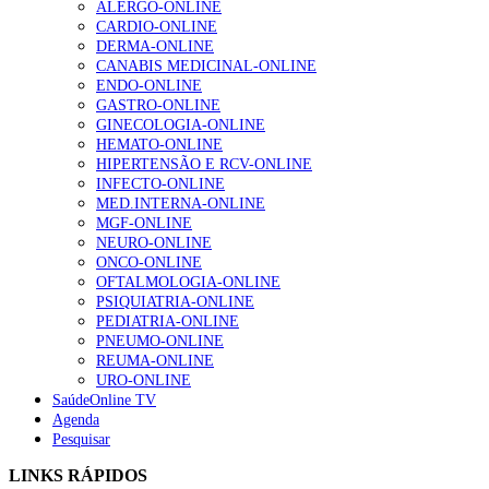
ALERGO-ONLINE
1.º Episódio do Podcast “Frequência Cardio – Sintoniza
CARDIO-ONLINE
Ordem critica “incapacidade” do SNS em atrair e fixar joven
te na Insuficiência Cardíaca” da Bayer
DERMA-ONLINE
médico
207 visualizações
CANABIS MEDICINAL-ONLINE
ENDO-ONLINE
GASTRO-ONLINE
GINECOLOGIA-ONLINE
Enfermagem Forense. “Da urgência ao tribunal, cada
HEMATO-ONLINE
gesto conta e cada profissional faz a diferença”
HIPERTENSÃO E RCV-ONLINE
203 visualizações
INFECTO-ONLINE
MED.INTERNA-ONLINE
MGF-ONLINE
NEURO-ONLINE
Alguns milhares de utentes podem ficar sem médico de
ONCO-ONLINE
família com nova regras do registo, alerta associação
OFTALMOLOGIA-ONLINE
162 visualizações
PSIQUIATRIA-ONLINE
PEDIATRIA-ONLINE
PNEUMO-ONLINE
REUMA-ONLINE
URO-ONLINE
“Os programas de rastreio do cancro do pulmão são
SaúdeOnline TV
custo-efetivos e representam um investimento
Agenda
sustentável para os sistemas de saúde”
Pesquisar
94 visualizações
LINKS RÁPIDOS