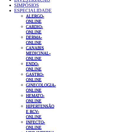
SIMPÓSIOS
ESPECIALIDADE
ALERGO-
ONLINE
CARDIO-
ONLINE
DERMA-
ONLINE
CANABIS
MEDICINAL-
ONLINE
ENDO-
ONLINE
GASTRO-
ONLINE
GINECOLOGIA-
ONLINE
HEMATO-
ONLINE
HIPERTENSÃO
E RCV-
ONLINE
INFECTO-
ONLINE