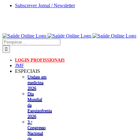
Skip
Subscrever Jornal / Newsletter
to
content
Pesquisar
LOGIN PROFISSIONAIS
JMF
ESPECIAIS
Update em
medicina
2026
Dia
Mundial
da
Esquizofrenia
2026
3.ᵒ
Congresso
Nacional
de