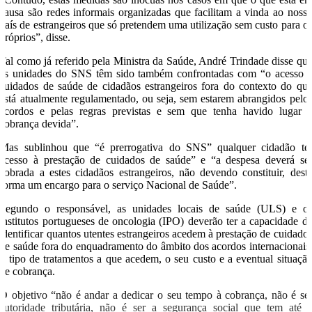
causa são redes informais organizadas que facilitam a vinda ao noss
país de estrangeiros que só pretendem uma utilização sem custo para o
próprios”, disse.
Tal como já referido pela Ministra da Saúde, André Trindade disse qu
as unidades do SNS têm sido também confrontadas com “o acesso 
cuidados de saúde de cidadãos estrangeiros fora do contexto do qu
está atualmente regulamentado, ou seja, sem estarem abrangidos pelo
acordos e pelas regras previstas e sem que tenha havido lugar 
cobrança devida”.
Mas sublinhou que “é prerrogativa do SNS” qualquer cidadão te
acesso à prestação de cuidados de saúde” e “a despesa deverá se
cobrada a estes cidadãos estrangeiros, não devendo constituir, dest
forma um encargo para o serviço Nacional de Saúde”.
Segundo o responsável, as unidades locais de saúde (ULS) e o
institutos portugueses de oncologia (IPO) deverão ter a capacidade d
identificar quantos utentes estrangeiros acedem à prestação de cuidado
de saúde fora do enquadramento do âmbito dos acordos internacionais
o tipo de tratamentos a que acedem, o seu custo e a eventual situaçã
de cobrança.
O objetivo “não é andar a dedicar o seu tempo à cobrança, não é se
autoridade tributária, não é ser a segurança social que tem até 