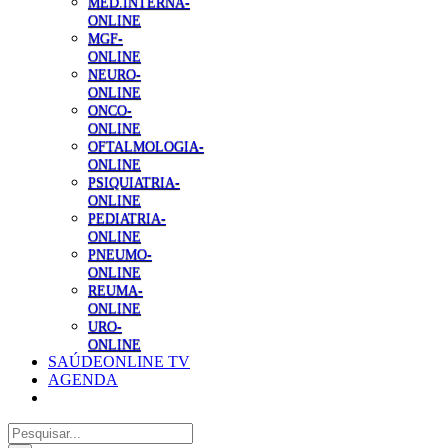
MED.INTERNA-
ONLINE
MGF-
ONLINE
NEURO-
ONLINE
ONCO-
ONLINE
OFTALMOLOGIA-
ONLINE
PSIQUIATRIA-
ONLINE
PEDIATRIA-
ONLINE
PNEUMO-
ONLINE
REUMA-
ONLINE
URO-
ONLINE
SAÚDEONLINE TV
AGENDA
Pesquisar