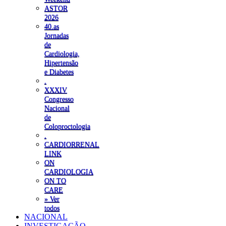
ASTOR
2026
40.as
Jornadas
de
Cardiologia,
Hipertensão
e Diabetes
.
XXXIV
Congresso
Nacional
de
Coloproctologia
.
CARDIORRENAL
LINK
ON
CARDIOLOGIA
ON TO
CARE
» Ver
todos
NACIONAL
INVESTIGAÇÃO