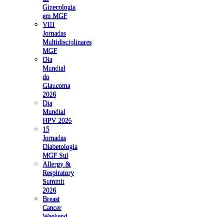
Ginecologia
em MGF
VIII
Jornadas
Multidisciplinares
MGF
Dia
Mundial
do
Glaucoma
2026
Dia
Mundial
HPV 2026
15
Jornadas
Diabetologia
MGF Sul
Allergy &
Respiratory
Summit
2026
Breast
Cancer
Weekend