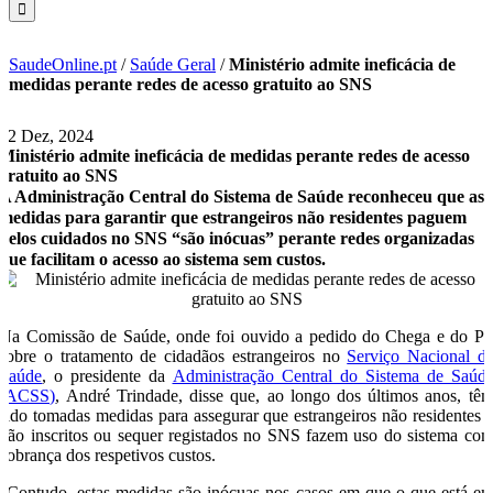
SaudeOnline.pt
/
Saúde Geral
/
Ministério admite ineficácia de
medidas perante redes de acesso gratuito ao SNS
12 Dez, 2024
Ministério admite ineficácia de medidas perante redes de acesso
gratuito ao SNS
A Administração Central do Sistema de Saúde reconheceu que as
medidas para garantir que estrangeiros não residentes paguem
pelos cuidados no SNS “são inócuas” perante redes organizadas
que facilitam o acesso ao sistema sem custos.
Na Comissão de Saúde, onde foi ouvido a pedido do Chega e do P
sobre o tratamento de cidadãos estrangeiros no
Serviço Nacional d
Saúde
, o presidente da
Administração Central do Sistema de Saúd
(ACSS)
, André Trindade, disse que, ao longo dos últimos anos, tê
sido tomadas medidas para assegurar que estrangeiros não residentes 
não inscritos ou sequer registados no SNS fazem uso do sistema co
cobrança dos respetivos custos.
“Contudo, estas medidas são inócuas nos casos em que o que está e