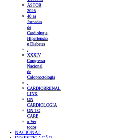
ASTOR
2026
40.as
Jornadas
de
Cardiologia,
Hipertensão
e Diabetes
.
XXXIV
Congresso
Nacional
de
Coloproctologia
.
CARDIORRENAL
LINK
ON
CARDIOLOGIA
ON TO
CARE
» Ver
todos
NACIONAL
INVESTIGAÇÃO