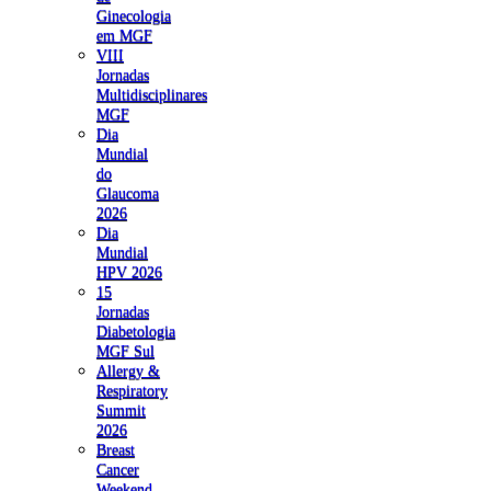
Ginecologia
em MGF
VIII
Jornadas
Multidisciplinares
MGF
Dia
Mundial
do
Glaucoma
2026
Dia
Mundial
HPV 2026
15
Jornadas
Diabetologia
MGF Sul
Allergy &
Respiratory
Summit
2026
Breast
Cancer
Weekend