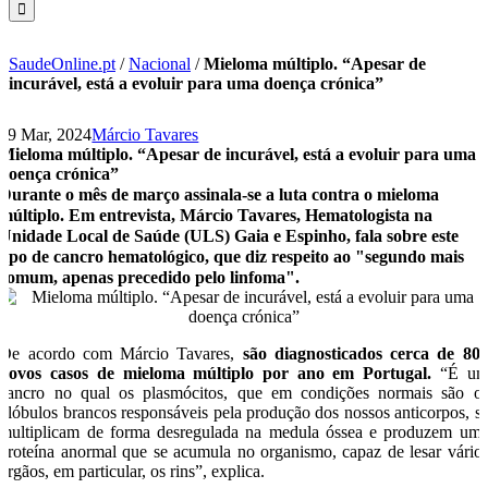
SaudeOnline.pt
/
Nacional
/
Mieloma múltiplo. “Apesar de
incurável, está a evoluir para uma doença crónica”
19 Mar, 2024
Márcio Tavares
Mieloma múltiplo. “Apesar de incurável, está a evoluir para uma
doença crónica”
Durante o mês de março assinala-se a luta contra o mieloma
múltiplo. Em entrevista, Márcio Tavares, Hematologista na
Unidade Local de Saúde (ULS) Gaia e Espinho, fala sobre este
tipo de cancro hematológico, que diz respeito ao "segundo mais
comum, apenas precedido pelo linfoma".
De acordo com Márcio Tavares,
são diagnosticados cerca de 80
novos casos de mieloma múltiplo por ano em Portugal.
“É u
cancro no qual os plasmócitos, que em condições normais são o
glóbulos brancos responsáveis pela produção dos nossos anticorpos, s
multiplicam de forma desregulada na medula óssea e produzem um
proteína anormal que se acumula no organismo, capaz de lesar vário
órgãos, em particular, os rins”, explica.