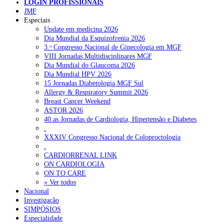
LOGIN PROFISSIONAIS
disponíveis”, conclui.
JMF
Pesquisar
Especiais
Update em medicina 2026
Dia Mundial da Esquizofrenia 2026
CG
3.ᵒ Congresso Nacional de Ginecologia em MGF
NOTÍCIAS RECENTES
Notícia relacionad
VIII Jornadas Multidisciplinares MGF
Dia Mundial do Glaucoma 2026
Quase 11.900 jovens recorreram aos cheques psicólogo e
Mieloma múltiplo: a esperança no avanço científico e n
Dia Mundial HPV 2026
nutricionista no primeiro mês
7 de Agosto, 2026
desenvolvimento de terapêuticas inovadora
15 Jornadas Diabetologia MGF Sul
Allergy & Respiratory Summit 2026
ULS de Coimbra estreia cirurgia endoscópica do ouvido com
Breast Cancer Weekend
apoio robótico em Portugal
7 de Agosto, 2026
ASTOR 2026
40.as Jornadas de Cardiologia, Hipertensão e Diabetes
Enfermeiros exigem esclarecimentos sobre eventual gestão
.
privada da ULS do Algarve
7 de Agosto, 2026
XXXIV Congresso Nacional de Coloproctologia
.
Ordem dos Médicos alerta para riscos no novo sistema de acesso
CARDIORRENAL LINK
a consultas e cirurgias
7 de Agosto, 2026
ON CARDIOLOGIA
ON TO CARE
Portugal está a formar os médicos de que precisa?
» Ver todos
6 de Agosto,
2026
Nacional
Investigação
SIMPÓSIOS
Especialidade
NOTÍCIAS MAIS LIDAS