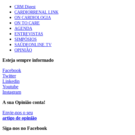
CRM Digest
Quase quatro em cada dez doentes com enfarte
CARDIORRENAL LINK
apresentavam níveis elevados de Lp(a), revela estudo
ON CARDIOLOGIA
88 visualizações
ON TO CARE
AGENDA
ENTREVISTAS
SIMPÓSIOS
Trodelvy aprovado para primeira linha no cancro da
SAÚDEONLINE.TV
mama triplo negativo metastático em doentes não
OPINIÃO
elegíveis para inibidores PD-(L)1
61 visualizações
Esteja sempre informado
Facebook
MAIS NOTÍCIAS
Twitter
Linkedin
Youtube
Instagram
Quase 11.900 jovens recorreram aos cheques psicólogo e
nutricionista no primeiro mês
A sua Opinião conta!
7 Ago, 2026
|
0 Comments
Envie-nos o seu
artigo de opinião
ULS de Coimbra estreia cirurgia endoscópica do ouvido com
Siga-nos no Facebook
apoio robótico em Portugal