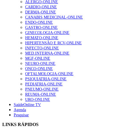
ALERGO-ONLINE
CARDIO-ONLINE
Enfermagem Forense. “Da urgência ao tribunal, cada
DERMA-ONLINE
gesto conta e cada profissional faz a diferença”
CANABIS MEDICINAL-ONLINE
203 visualizações
ENDO-ONLINE
GASTRO-ONLINE
GINECOLOGIA-ONLINE
HEMATO-ONLINE
1.º Episódio do Podcast “Frequência Cardio – Sintoniza
HIPERTENSÃO E RCV-ONLINE
te na Insuficiência Cardíaca” da Bayer
INFECTO-ONLINE
202 visualizações
MED.INTERNA-ONLINE
MGF-ONLINE
NEURO-ONLINE
ONCO-ONLINE
Alguns milhares de utentes podem ficar sem médico de
OFTALMOLOGIA-ONLINE
família com nova regras do registo, alerta associação
PSIQUIATRIA-ONLINE
160 visualizações
PEDIATRIA-ONLINE
PNEUMO-ONLINE
REUMA-ONLINE
URO-ONLINE
SaúdeOnline TV
“Os programas de rastreio do cancro do pulmão são
Agenda
custo-efetivos e representam um investimento
Pesquisar
sustentável para os sistemas de saúde”
94 visualizações
LINKS RÁPIDOS