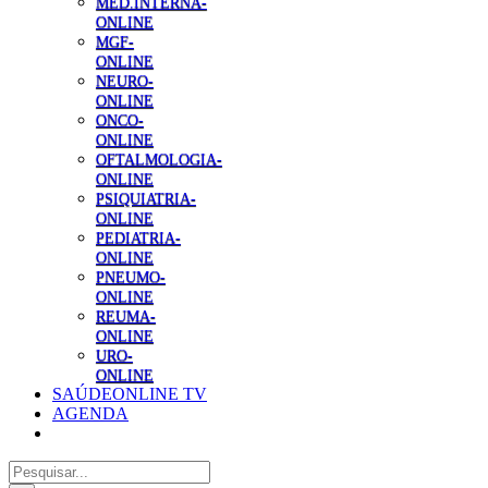
MED.INTERNA-
ONLINE
MGF-
ONLINE
NEURO-
ONLINE
ONCO-
ONLINE
OFTALMOLOGIA-
ONLINE
PSIQUIATRIA-
ONLINE
PEDIATRIA-
ONLINE
PNEUMO-
ONLINE
REUMA-
ONLINE
URO-
ONLINE
SAÚDEONLINE TV
AGENDA
Pesquisar