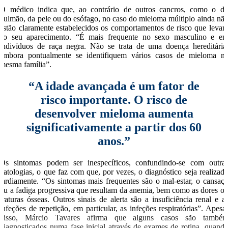
O médico indica que, ao contrário de outros cancros, como o d
pulmão, da pele ou do esófago, no caso do mieloma múltiplo ainda nã
estão claramente estabelecidos os comportamentos de risco que leva
ao seu aparecimento. “É mais frequente no sexo masculino e e
indivíduos de raça negra. Não se trata de uma doença hereditária
embora pontualmente se identifiquem vários casos de mieloma n
mesma família”.
“A idade avançada é um fator de
risco importante. O risco de
desenvolver mieloma aumenta
significativamente a partir dos 60
anos.”
Os sintomas podem ser inespecíficos, confundindo-se com outra
patologias, o que faz com que, por vezes, o diagnóstico seja realizad
tardiamente. “Os sintomas mais frequentes são o mal-estar, o cansaç
ou a fadiga progressiva que resultam da anemia, bem como as dores o
fraturas ósseas. Outros sinais de alerta são a insuficiência renal e a
infeções de repetição, em particular, as infeções respiratórias”. Apesa
disso, Márcio Tavares afirma que alguns casos são també
diagnosticados numa fase inicial através de exames de rotina, quand