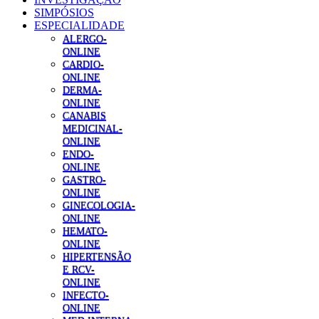
SIMPÓSIOS
ESPECIALIDADE
ALERGO-
ONLINE
CARDIO-
ONLINE
DERMA-
ONLINE
CANABIS
MEDICINAL-
ONLINE
ENDO-
ONLINE
GASTRO-
ONLINE
GINECOLOGIA-
ONLINE
HEMATO-
ONLINE
HIPERTENSÃO
E RCV-
ONLINE
INFECTO-
ONLINE