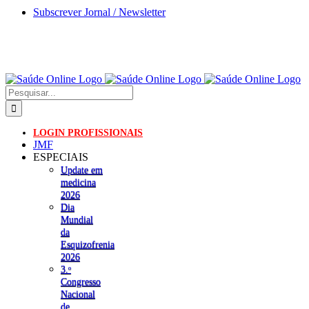
Skip
Subscrever Jornal / Newsletter
to
content
Pesquisar
LOGIN PROFISSIONAIS
JMF
ESPECIAIS
Update em
medicina
2026
Dia
Mundial
da
Esquizofrenia
2026
3.ᵒ
Congresso
Nacional
de