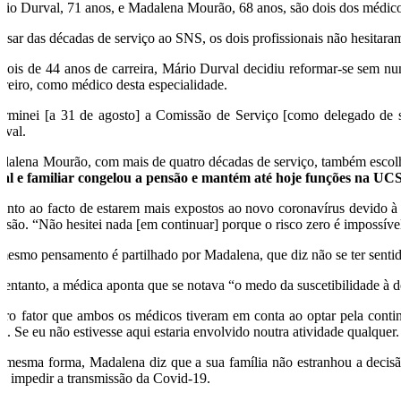
rio Durval, 71 anos, e Madalena Mourão, 68 anos, são dois dos médic
esar das décadas de serviço ao SNS, os dois profissionais não hesitara
pois de 44 anos de carreira, Mário Durval decidiu reformar-se sem n
rreiro, como médico desta especialidade.
erminei [a 31 de agosto] a Comissão de Serviço [como delegado de s
rval.
dalena Mourão, com mais de quatro décadas de serviço, também escolh
ral e familiar congelou a pensão e mantém até hoje funções na UC
anto ao facto de estarem mais expostos ao novo coronavírus devido à
cisão. “Não hesitei nada [em continuar] porque o risco zero é impossíve
mesmo pensamento é partilhado por Madalena, que diz não se ter sentid
 entanto, a médica aponta que se notava “o medo da suscetibilidade à d
tro fator que ambos os médicos tiveram em conta ao optar pela contin
m. Se eu não estivesse aqui estaria envolvido noutra atividade qualquer.
 mesma forma, Madalena diz que a sua família não estranhou a decisão
ra impedir a transmissão da Covid-19.