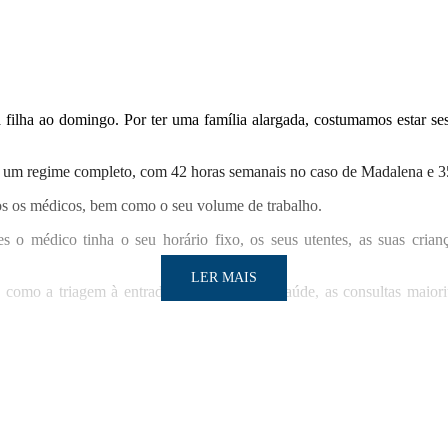
ilha ao domingo. Por ter uma família alargada, costumamos estar sess
 ter um regime completo, com 42 horas semanais no caso de Madalena e 
bos os médicos, bem como o seu volume de trabalho.
o médico tinha o seu horário fixo, os seus utentes, as suas criança
LER MAIS
omo a triagem à entrada dos serviços de saúde, as consultas maiorita
, lembrando que “este tem de ser um combate por parte de toda a gent
s têm que realizar, pelo que existe a necessidade de o concluírem em ca
LER MAIS