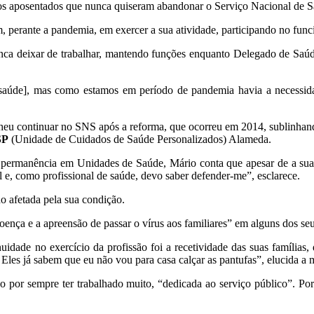
os aposentados que nunca quiseram abandonar o Serviço Nacional de 
m, perante a pandemia, em exercer a sua atividade, participando no fu
unca deixar de trabalhar, mantendo funções enquanto Delegado de Sa
aúde], mas como estamos em período de pandemia havia a necessidade
eu continuar no SNS após a reforma, que ocorreu em 2014, sublinhand
SP
(Unidade de Cuidados de Saúde Personalizados) Alameda.
 permanência em Unidades de Saúde, Mário conta que apesar de a sua
l e, como profissional de saúde, devo saber defender-me”, esclarece.
o afetada pela sua condição.
oença e a apreensão de passar o vírus aos familiares” em alguns dos se
uidade no exercício da profissão foi a recetividade das suas famílias
 Eles já sabem que eu não vou para casa calçar as pantufas”, elucida a 
 por sempre ter trabalhado muito, “dedicada ao serviço público”. Poré