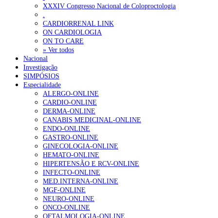
XXXIV Congresso Nacional de Coloproctologia
Estudo aponta potencial da casca de maracujá-roxo no controlo da
.
CARDIORRENAL LINK
ON CARDIOLOGIA
OTÍCIAS MAIS LIDAS
ON TO CARE
» Ver todos
Nacional
Enfermagem Forense. “Da urgência ao tribunal, cada gesto c
Investigação
202 visualizações
SIMPÓSIOS
Especialidade
ALERGO-ONLINE
CARDIO-ONLINE
DERMA-ONLINE
Alguns milhares de utentes podem ficar sem médico de famíl
CANABIS MEDICINAL-ONLINE
167 visualizações
ENDO-ONLINE
GASTRO-ONLINE
GINECOLOGIA-ONLINE
HEMATO-ONLINE
HIPERTENSÃO E RCV-ONLINE
Quase quatro em cada dez doentes com enfarte apresentavam
INFECTO-ONLINE
84 visualizações
MED.INTERNA-ONLINE
MGF-ONLINE
NEURO-ONLINE
ONCO-ONLINE
OFTALMOLOGIA-ONLINE