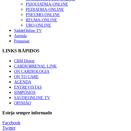
Trodelvy aprovado para primeira linha no cancro da mama tr
PSIQUIATRIA-ONLINE
58 visualizações
PEDIATRIA-ONLINE
PNEUMO-ONLINE
REUMA-ONLINE
URO-ONLINE
SaúdeOnline TV
Agenda
1.º Episódio do Podcast “Frequência Cardio – Sintoniza-te 
Pesquisar
58 visualizações
LINKS RÁPIDOS
CRM Digest
CARDIORRENAL LINK
Canábis medicinal e saúde mental
ON CARDIOLOGIA
53 visualizações
ON TO CARE
AGENDA
ENTREVISTAS
SIMPÓSIOS
SAÚDEONLINE.TV
MAIS NOTÍCIAS
OPINIÃO
Plataforma criada por estudantes apoia famílias após diagnóstic
Esteja sempre informado
5 Ago, 2026
|
0 Comments
Facebook
Twitter