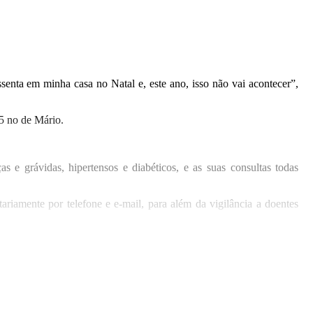
enta em minha casa no Natal e, este ano, isso não vai acontecer”,
35 no de Mário.
s e grávidas, hipertensos e diabéticos, e as suas consultas todas
riamente por telefone e e-mail, para além da vigilância a doentes
e.”
sa ou durante o fim de semana.