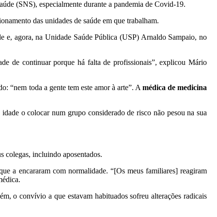
Saúde (SNS), especialmente durante a pandemia de Covid-19.
ncionamento das unidades de saúde em que trabalham.
úde e, agora, na Unidade Saúde Pública (USP) Arnaldo Sampaio, no
 de continuar porque há falta de profissionais”, explicou Mário
o: “nem toda a gente tem este amor à arte”. A
médica de medicina
 idade o colocar num grupo considerado de risco não pesou na sua
us colegas, incluindo aposentados.
, que a encararam com normalidade. “[Os meus familiares] reagiram
médica.
m, o convívio a que estavam habituados sofreu alterações radicais