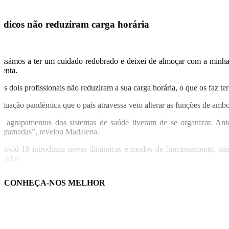
dicos não reduziram carga horária
assámos a ter um cuidado redobrado e deixei de almoçar com a minha f
menta.
tes dois profissionais não reduziram a sua carga horária, o que os faz
situação pandémica que o país atravessa veio alterar as funções de am
s agrupamentos dos sistemas de saúde tiveram de se organizar. Antes 
ogramadas”, revelou Madalena.
Covid-19 introduziu novas dinâmicas e modos de funcionamento, tais c
etados.
rio Durval afirma que na sua USP também tiveram de existir adaptações
CONHEÇA-NOS MELHOR
 dias nem sempre são suficientes para o trabalho que estes profissionai