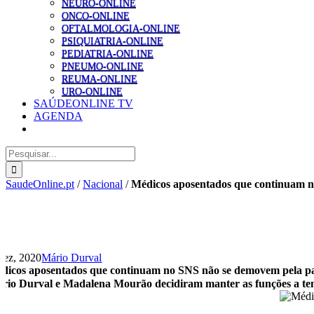
NEURO-ONLINE
ONCO-ONLINE
OFTALMOLOGIA-ONLINE
PSIQUIATRIA-ONLINE
PEDIATRIA-ONLINE
PNEUMO-ONLINE
REUMA-ONLINE
URO-ONLINE
SAÚDEONLINE TV
AGENDA
Pesquisar
SaudeOnline.pt
/
Nacional
/
Médicos aposentados que continuam 
Dez, 2020
Mário Durval
dicos aposentados que continuam no SNS não se demovem pela 
rio Durval e Madalena Mourão decidiram manter as funções a temp