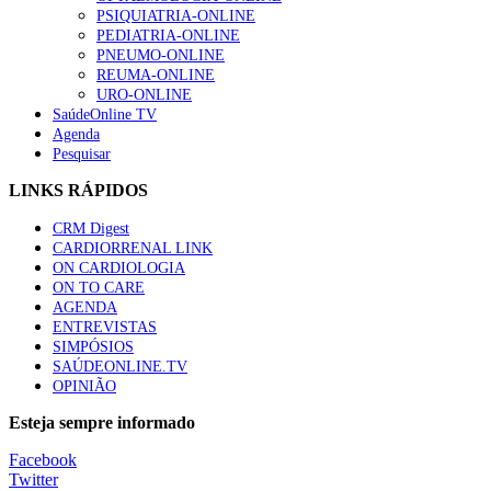
PSIQUIATRIA-ONLINE
“Os programas de rastreio do cancro do pulmão são custo-ef
PEDIATRIA-ONLINE
94 visualizações
PNEUMO-ONLINE
REUMA-ONLINE
URO-ONLINE
SaúdeOnline TV
Agenda
Pesquisar
Quase quatro em cada dez doentes com enfarte apresentavam
88 visualizações
LINKS RÁPIDOS
CRM Digest
CARDIORRENAL LINK
ON CARDIOLOGIA
Trodelvy aprovado para primeira linha no cancro da mama tr
ON TO CARE
61 visualizações
AGENDA
ENTREVISTAS
SIMPÓSIOS
SAÚDEONLINE.TV
OPINIÃO
MAIS NOTÍCIAS
Esteja sempre informado
Tudo sobre branqueamento dentário
Facebook
30 Nov, 2025
|
0 Comments
Twitter