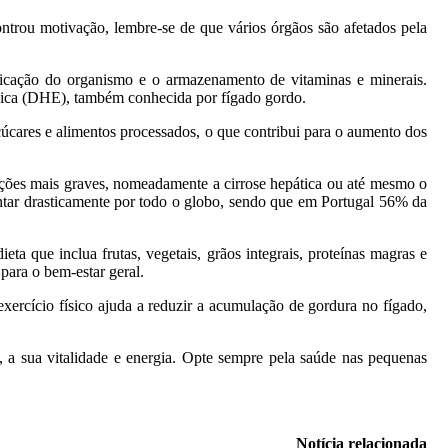
trou motivação, lembre-se de que vários órgãos são afetados pela
xicação do organismo e o armazenamento de vitaminas e minerais.
sica (DHE), também conhecida por fígado gordo.
úcares e alimentos processados, o que contribui para o aumento dos
uações mais graves, nomeadamente a cirrose hepática ou até mesmo o
ntar drasticamente por todo o globo, sendo que em Portugal 56% da
a que inclua frutas, vegetais, grãos integrais, proteínas magras e
para o bem-estar geral.
 exercício físico ajuda a reduzir a acumulação de gordura no fígado,
o, a sua vitalidade e energia. Opte sempre pela saúde nas pequenas
Notícia relacionada