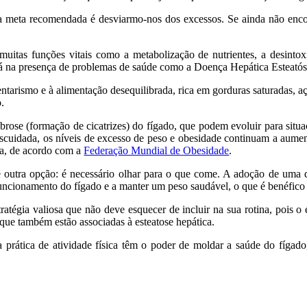
 meta recomendada é desviarmo-nos dos excessos. Se ainda não encon
uitas funções vitais como a metabolização de nutrientes, a desinto
tá na presença de problemas de saúde como a Doença Hepática Esteató
tarismo e à alimentação desequilibrada, rica em gorduras saturadas, aç
.
fibrose (formação de cicatrizes) do fígado, que podem evoluir para sit
descuidada, os níveis de excesso de peso e obesidade continuam a aume
ia, de acordo com a
Federação Mundial de Obesidade
.
 outra opção: é necessário olhar para o que come. A adoção de uma diet
funcionamento do fígado e a manter um peso saudável, o que é benéfico 
tratégia valiosa que não deve esquecer de incluir na sua rotina, pois o
, que também estão associadas à esteatose hepática.
 a prática de atividade física têm o poder de moldar a saúde do fígad