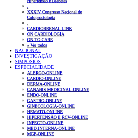
Hipertensão e Diabetes
.
XXXIV Congresso Nacional de
Coloproctologia
.
CARDIORRENAL LINK
ON CARDIOLOGIA
ON TO CARE
» Ver todos
NACIONAL
INVESTIGAÇÃO
SIMPÓSIOS
ESPECIALIDADE
ALERGO-ONLINE
CARDIO-ONLINE
DERMA-ONLINE
CANABIS MEDICINAL-ONLINE
ENDO-ONLINE
GASTRO-ONLINE
GINECOLOGIA-ONLINE
HEMATO-ONLINE
HIPERTENSÃO E RCV-ONLINE
INFECTO-ONLINE
MED.INTERNA-ONLINE
MGF-ONLINE