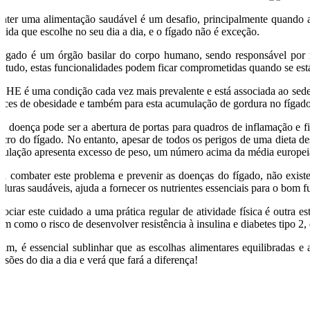
nter uma alimentação saudável é um desafio, principalmente quando a
mida que escolhe no seu dia a dia, e o fígado não é exceção.
fígado é um órgão basilar do corpo humano, sendo responsável por m
ntudo, estas funcionalidades podem ficar comprometidas quando se es
DHE é uma condição cada vez mais prevalente e está associada ao seden
dices de obesidade e também para esta acumulação de gordura no fígado
ta doença pode ser a abertura de portas para quadros de inflamação e 
ncro do fígado. No entanto, apesar de todos os perigos de uma dieta 
pulação apresenta excesso de peso, um número acima da média europe
ra combater este problema e prevenir as doenças do fígado, não existe
rduras saudáveis, ajuda a fornecer os nutrientes essenciais para o bom 
sociar este cuidado a uma prática regular de atividade física é outra es
sim como o risco de desenvolver resistência à insulina e diabetes tipo 2
sim, é essencial sublinhar que as escolhas alimentares equilibradas e
isões do dia a dia e verá que fará a diferença!