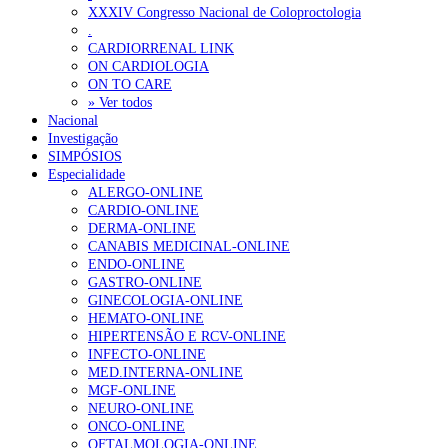
Ordem dos Médicos alerta para riscos no novo sistema de acesso a c
XXXIV Congresso Nacional de Coloproctologia
.
Portugal está a formar os médicos de que precisa?
6 de Agosto, 202
CARDIORRENAL LINK
ON CARDIOLOGIA
ON TO CARE
OTÍCIAS MAIS LIDAS
» Ver todos
Nacional
Investigação
Enfermagem Forense. “Da urgência ao tribunal, cada gesto c
SIMPÓSIOS
203 visualizações
Especialidade
ALERGO-ONLINE
CARDIO-ONLINE
DERMA-ONLINE
CANABIS MEDICINAL-ONLINE
1.º Episódio do Podcast “Frequência Cardio – Sintoniza-te 
ENDO-ONLINE
202 visualizações
GASTRO-ONLINE
GINECOLOGIA-ONLINE
HEMATO-ONLINE
HIPERTENSÃO E RCV-ONLINE
INFECTO-ONLINE
Alguns milhares de utentes podem ficar sem médico de famíl
MED.INTERNA-ONLINE
160 visualizações
MGF-ONLINE
NEURO-ONLINE
ONCO-ONLINE
OFTALMOLOGIA-ONLINE