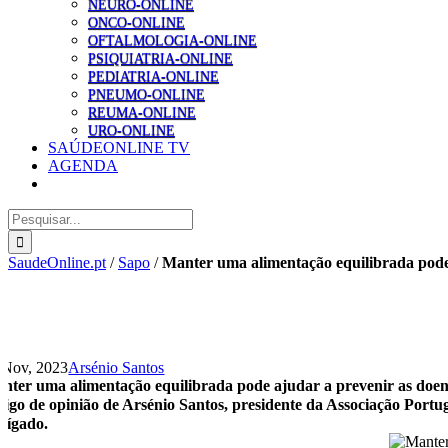
NEURO-ONLINE
ONCO-ONLINE
OFTALMOLOGIA-ONLINE
PSIQUIATRIA-ONLINE
PEDIATRIA-ONLINE
PNEUMO-ONLINE
REUMA-ONLINE
URO-ONLINE
SAÚDEONLINE TV
AGENDA
Pesquisar
SaudeOnline.pt
/
Sapo
/
Manter uma alimentação equilibrada pode 
 Nov, 2023
Arsénio Santos
nter uma alimentação equilibrada pode ajudar a prevenir as doen
tigo de opinião de Arsénio Santos, presidente da Associação Por
 fígado.