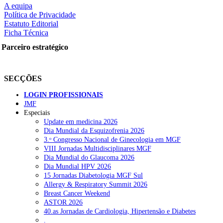
A equipa
Política de Privacidade
Estatuto Editorial
Ficha Técnica
rtilhe nas redes sociais:
Parceiro estratégico
SECÇÕES
LOGIN PROFISSIONAIS
JMF
squisar
Especiais
Update em medicina 2026
Dia Mundial da Esquizofrenia 2026
OTÍCIAS RECENTES
3.ᵒ Congresso Nacional de Ginecologia em MGF
VIII Jornadas Multidisciplinares MGF
Dia Mundial do Glaucoma 2026
Quase 11.900 jovens recorreram aos cheques psicólogo e nutricioni
Dia Mundial HPV 2026
15 Jornadas Diabetologia MGF Sul
ULS de Coimbra estreia cirurgia endoscópica do ouvido com apoio
Allergy & Respiratory Summit 2026
Breast Cancer Weekend
Enfermeiros exigem esclarecimentos sobre eventual gestão privad
ASTOR 2026
40.as Jornadas de Cardiologia, Hipertensão e Diabetes
Ordem dos Médicos alerta para riscos no novo sistema de acesso a c
.