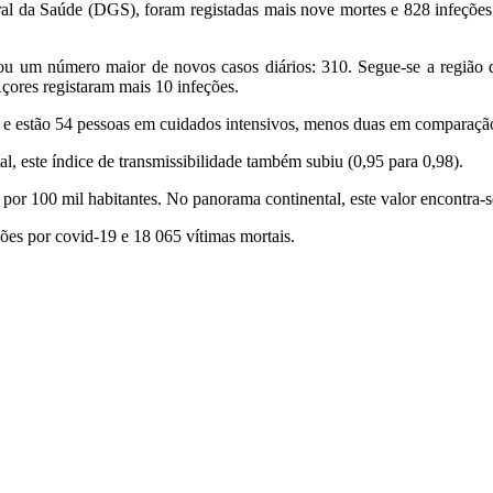
ral da Saúde (DGS), foram registadas mais nove mortes e 828 infeçõe
stou um número maior de novos casos diários: 310. Segue-se a regiã
çores registaram mais 10 infeções.
 e estão 54 pessoas em cuidados intensivos, menos duas em comparação 
al, este índice de transmissibilidade também subiu (0,95 para 0,98).
 por 100 mil habitantes. No panorama continental, este valor encontra-s
ções por covid-19 e 18 065 vítimas mortais.