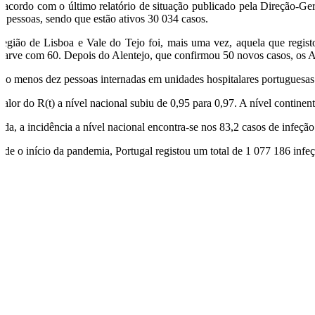
 acordo com o último relatório de situação publicado pela Direção-Ge
2 pessoas, sendo que estão ativos 30 034 casos.
região de Lisboa e Vale do Tejo foi, mais uma vez, aquela que regi
garve com 60. Depois do Alentejo, que confirmou 50 novos casos, os A
tão menos dez pessoas internadas em unidades hospitalares portuguesas
valor do R(t) a nível nacional subiu de 0,95 para 0,97. A nível continent
nda, a incidência a nível nacional encontra-se nos 83,2 casos de infeção
sde o início da pandemia, Portugal registou um total de 1 077 186 infe
O