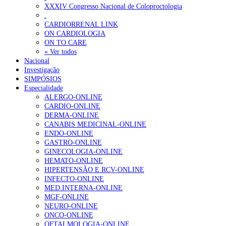
XXXIV Congresso Nacional de Coloproctologia
Portugal está a formar os médicos de que precisa?
6 de Agosto, 202
.
CARDIORRENAL LINK
ON CARDIOLOGIA
OTÍCIAS MAIS LIDAS
ON TO CARE
» Ver todos
Nacional
Enfermagem Forense. “Da urgência ao tribunal, cada gesto c
Investigação
203 visualizações
SIMPÓSIOS
Especialidade
ALERGO-ONLINE
CARDIO-ONLINE
DERMA-ONLINE
1.º Episódio do Podcast “Frequência Cardio – Sintoniza-te 
CANABIS MEDICINAL-ONLINE
202 visualizações
ENDO-ONLINE
GASTRO-ONLINE
GINECOLOGIA-ONLINE
HEMATO-ONLINE
HIPERTENSÃO E RCV-ONLINE
Alguns milhares de utentes podem ficar sem médico de famíl
INFECTO-ONLINE
160 visualizações
MED.INTERNA-ONLINE
MGF-ONLINE
NEURO-ONLINE
ONCO-ONLINE
OFTALMOLOGIA-ONLINE