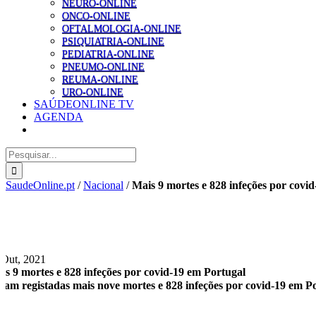
NEURO-ONLINE
ONCO-ONLINE
OFTALMOLOGIA-ONLINE
PSIQUIATRIA-ONLINE
PEDIATRIA-ONLINE
PNEUMO-ONLINE
REUMA-ONLINE
URO-ONLINE
SAÚDEONLINE TV
AGENDA
Pesquisar
SaudeOnline.pt
/
Nacional
/
Mais 9 mortes e 828 infeções por covi
 Out, 2021
is 9 mortes e 828 infeções por covid-19 em Portugal
ram registadas mais nove mortes e 828 infeções por covid-19 em Po