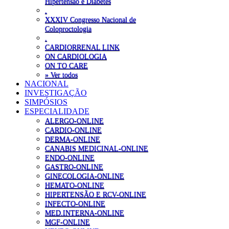
Hipertensão e Diabetes
.
XXXIV Congresso Nacional de
Coloproctologia
.
CARDIORRENAL LINK
ON CARDIOLOGIA
ON TO CARE
» Ver todos
NACIONAL
INVESTIGAÇÃO
SIMPÓSIOS
ESPECIALIDADE
ALERGO-ONLINE
CARDIO-ONLINE
DERMA-ONLINE
CANABIS MEDICINAL-ONLINE
ENDO-ONLINE
GASTRO-ONLINE
GINECOLOGIA-ONLINE
HEMATO-ONLINE
HIPERTENSÃO E RCV-ONLINE
INFECTO-ONLINE
MED.INTERNA-ONLINE
MGF-ONLINE