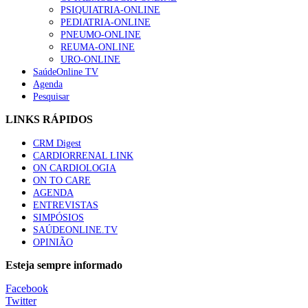
“Os programas de rastreio do cancro do pulmão são custo-ef
PSIQUIATRIA-ONLINE
94 visualizações
PEDIATRIA-ONLINE
PNEUMO-ONLINE
REUMA-ONLINE
URO-ONLINE
SaúdeOnline TV
Agenda
Quase quatro em cada dez doentes com enfarte apresentavam
Pesquisar
88 visualizações
LINKS RÁPIDOS
CRM Digest
CARDIORRENAL LINK
Trodelvy aprovado para primeira linha no cancro da mama tr
ON CARDIOLOGIA
61 visualizações
ON TO CARE
AGENDA
ENTREVISTAS
SIMPÓSIOS
SAÚDEONLINE.TV
MAIS NOTÍCIAS
OPINIÃO
Quase 11.900 jovens recorreram aos cheques psicólogo e nutricio
Esteja sempre informado
7 Ago, 2026
|
0 Comments
Facebook
Twitter