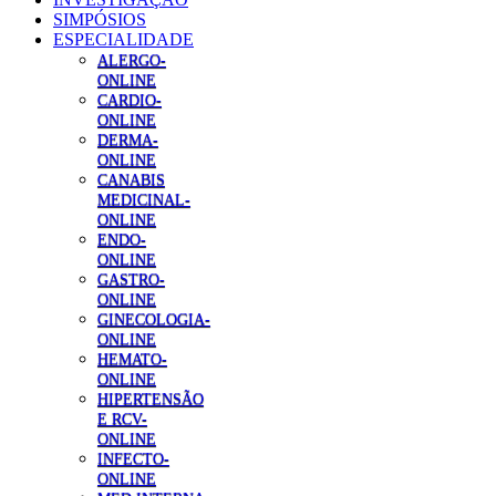
SIMPÓSIOS
ESPECIALIDADE
ALERGO-
ONLINE
CARDIO-
ONLINE
DERMA-
ONLINE
CANABIS
MEDICINAL-
ONLINE
ENDO-
ONLINE
GASTRO-
ONLINE
GINECOLOGIA-
ONLINE
HEMATO-
ONLINE
HIPERTENSÃO
E RCV-
ONLINE
INFECTO-
ONLINE