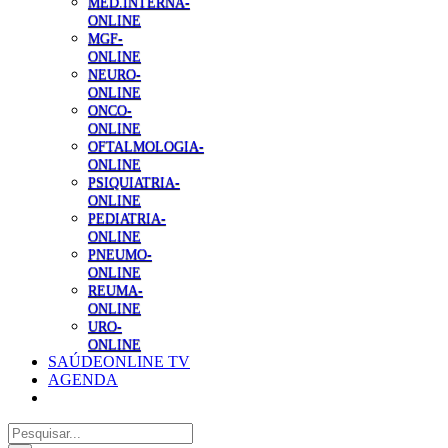
MED.INTERNA-
ONLINE
MGF-
ONLINE
NEURO-
ONLINE
ONCO-
ONLINE
OFTALMOLOGIA-
ONLINE
PSIQUIATRIA-
ONLINE
PEDIATRIA-
ONLINE
PNEUMO-
ONLINE
REUMA-
ONLINE
URO-
ONLINE
SAÚDEONLINE TV
AGENDA
Pesquisar