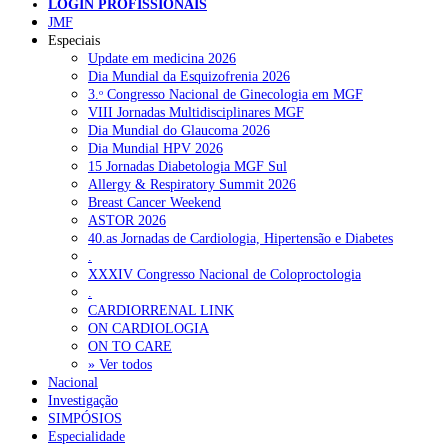
LOGIN PROFISSIONAIS
JMF
Especiais
NOTÍCIAS RECENTES
Update em medicina 2026
Dia Mundial da Esquizofrenia 2026
3.ᵒ Congresso Nacional de Ginecologia em MGF
Sindicato diz que nova carreira de médicos dentistas reforça
VIII Jornadas Multidisciplinares MGF
estabilidade no SNS
6 de Agosto, 2026
Dia Mundial do Glaucoma 2026
Dia Mundial HPV 2026
Mais de 400 utentes beneficiaram de comparticipação reforçada
15 Jornadas Diabetologia MGF Sul
para tratamentos de infertilidade na Madeira
6 de Agosto, 2026
Allergy & Respiratory Summit 2026
Breast Cancer Weekend
Sindicato acusa ULS São João de negar direitos de parentalidad
ASTOR 2026
aos médicos
6 de Agosto, 2026
40.as Jornadas de Cardiologia, Hipertensão e Diabetes
.
Sindicato critica exclusão dos técnicos na criação de novo curso
XXXIV Congresso Nacional de Coloproctologia
de emergência pré-hospitalar
6 de Agosto, 2026
.
CARDIORRENAL LINK
Plataforma criada por estudantes apoia famílias após diagnóstico
ON CARDIOLOGIA
de demência
5 de Agosto, 2026
ON TO CARE
» Ver todos
Nacional
Investigação
NOTÍCIAS MAIS LIDAS
SIMPÓSIOS
Especialidade
Enfermagem Forense. “Da urgência ao tribunal, cada