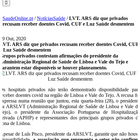
SaudeOnline.pt
/
NotíciasSaúde
/
LVT. ARS diz que privados
recusam receber doentes Covid, CUF e Luz Saúde desmentem
29 Out, 2020
LVT. ARS diz que privados recusam receber doentes Covid, CUF
e Luz Saúde desmentem
Grupos privados contestam afirmações do presidente da
Administração Regional de Saúde de Lisboa e Vale do Tejo e
garantem estar disponíveis se houver planeamento.
Os hospitais privados não terão demonstrado disponibilidade par
receber doentes covid na região de Lisboa e Vale do Tejo. A recusa fo
expressa numa reunião que juntou, esta quarta-feira (28), o president
da ARSLVT (Administração Regional de Saúde de Lisboa e Vale d
Tejo), o presidente da Associação Portuguesa de Hospitalizaçã
Privada (APHP) e representantes dos principais grupos privados d
zona de Lisboa.
Apesar de Luís Pisco, presidente da ARSLVT, garantir que não houv
disponibilidade,
a associação que representa o setor não confirm