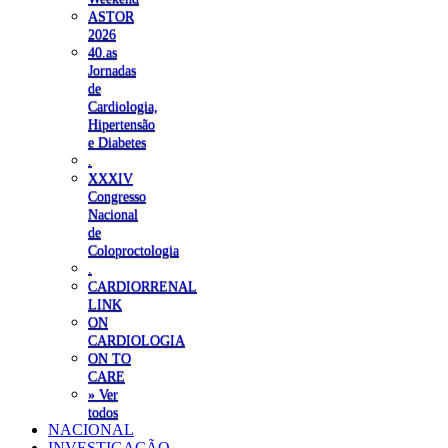
ASTOR
2026
40.as
Jornadas
de
Cardiologia,
Hipertensão
e Diabetes
.
XXXIV
Congresso
Nacional
de
Coloproctologia
.
CARDIORRENAL
LINK
ON
CARDIOLOGIA
ON TO
CARE
» Ver
todos
NACIONAL
INVESTIGAÇÃO