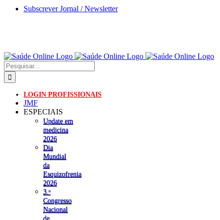
Skip
Subscrever Jornal / Newsletter
to
content
Pesquisar
LOGIN PROFISSIONAIS
JMF
ESPECIAIS
Update em
medicina
2026
Dia
Mundial
da
Esquizofrenia
2026
3.ᵒ
Congresso
Nacional
de