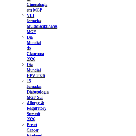
Ginecologia
em MGF
VIII
Jornadas
Multidisciplinares
MGF
Dia
Mundial
do
Glaucoma
2026
Dia
Mundial
HPV 2026
15
Jornadas
Diabetologia
MGF Sul
Allergy &
Respiratory
Summit
2026
Breast
Cancer
Weekend