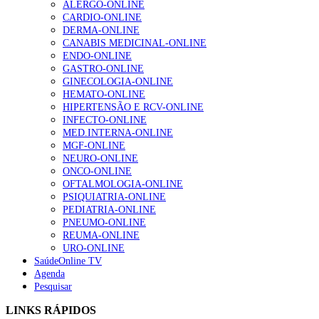
ALERGO-ONLINE
gesto conta e cada profissional faz a diferença”
CARDIO-ONLINE
202 visualizações
DERMA-ONLINE
CANABIS MEDICINAL-ONLINE
ENDO-ONLINE
GASTRO-ONLINE
Alguns milhares de utentes podem ficar sem médico de
GINECOLOGIA-ONLINE
família com nova regras do registo, alerta associação
HEMATO-ONLINE
175 visualizações
HIPERTENSÃO E RCV-ONLINE
INFECTO-ONLINE
MED.INTERNA-ONLINE
MGF-ONLINE
Quase quatro em cada dez doentes com enfarte
NEURO-ONLINE
apresentavam níveis elevados de Lp(a), revela estudo
ONCO-ONLINE
86 visualizações
OFTALMOLOGIA-ONLINE
PSIQUIATRIA-ONLINE
PEDIATRIA-ONLINE
PNEUMO-ONLINE
REUMA-ONLINE
“Os programas de rastreio do cancro do pulmão são
URO-ONLINE
custo-efetivos e representam um investimento
SaúdeOnline TV
sustentável para os sistemas de saúde”
Agenda
66 visualizações
Pesquisar
LINKS RÁPIDOS
Trodelvy aprovado para primeira linha no cancro da