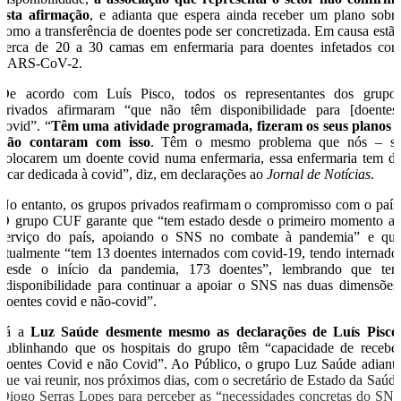
esta afirmação
, e adianta que espera ainda receber um plano sobr
como a transferência de doentes pode ser concretizada. Em causa estã
cerca de 20 a 30 camas em enfermaria para doentes infetados co
SARS-CoV-2.
De acordo com Luís Pisco, todos os representantes dos grupo
privados afirmaram “que não têm disponibilidade para [doentes
covid”. “
Têm uma atividade programada, fizeram os seus planos 
não contaram com isso
. Têm o mesmo problema que nós – s
colocarem um doente covid numa enfermaria, essa enfermaria tem d
ficar dedicada à covid”, diz, em declarações ao
Jornal de Notícias
.
No entanto, os grupos privados reafirmam o compromisso com o país
O grupo CUF garante que “tem estado desde o primeiro momento a
serviço do país, apoiando o SNS no combate à pandemia” e qu
atualmente “tem 13 doentes internados com covid-19, tendo internado
desde o início da pandemia, 173 doentes”, lembrando que te
“disponibilidade para continuar a apoiar o SNS nas duas dimensões
doentes covid e não-covid”.
Já a
Luz Saúde desmente mesmo as declarações de Luís Pisco
sublinhando que os hospitais do grupo têm “capacidade de recebe
doentes Covid e não Covid”. Ao Público, o grupo Luz Saúde adiant
que vai reunir, nos próximos dias, com o secretário de Estado da Saúd
Diogo Serras Lopes para perceber as “necessidades concretas do SN