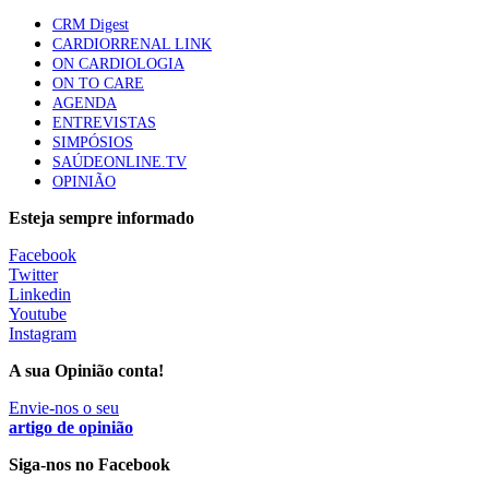
mama triplo negativo metastático em doentes não
CRM Digest
elegíveis para inibidores PD-(L)1
CARDIORRENAL LINK
61 visualizações
ON CARDIOLOGIA
ON TO CARE
AGENDA
Especialistas defendem mais potássio na alimentação
ENTREVISTAS
para ajudar a controlar a hipertensão
SIMPÓSIOS
57 visualizações
SAÚDEONLINE.TV
OPINIÃO
Esteja sempre informado
MAIS NOTÍCIAS
Facebook
Twitter
Linkedin
Sindicato diz que nova carreira de médicos dentistas reforça
Youtube
estabilidade no SNS
Instagram
6 Ago, 2026
|
0 Comments
A sua Opinião conta!
Envie-nos o seu
Mais de 400 utentes beneficiaram de comparticipação reforçada
artigo de opinião
para tratamentos de infertilidade na Madeira
Siga-nos no Facebook
6 Ago, 2026
|
0 Comments