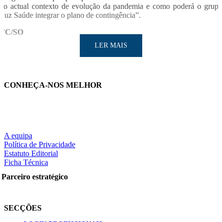
no actual contexto de evolução da pandemia e como poderá o grup
Luz Saúde integrar o plano de contingência”.
TC/SO
LER MAIS
CONHEÇA-NOS MELHOR
LER MAIS
A equipa
Política de Privacidade
Estatuto Editorial
Ficha Técnica
Partilhe nas redes sociais:
Parceiro estratégico
SECÇÕES
Pesquisar