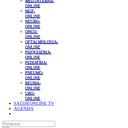
MED.INTERNA-
ONLINE
MGF-
ONLINE
NEURO-
ONLINE
ONCO-
ONLINE
OFTALMOLOGIA-
ONLINE
PSIQUIATRIA-
ONLINE
PEDIATRIA-
ONLINE
PNEUMO-
ONLINE
REUMA-
ONLINE
URO-
ONLINE
SAÚDEONLINE TV
AGENDA
Pesquisar