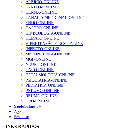
ALERGO-ONLINE
CARDIO-ONLINE
DERMA-ONLINE
CANABIS MEDICINAL-ONLINE
Alguns milhares de utentes podem ficar sem médico de
ENDO-ONLINE
família com nova regras do registo, alerta associação
GASTRO-ONLINE
155 visualizações
GINECOLOGIA-ONLINE
HEMATO-ONLINE
HIPERTENSÃO E RCV-ONLINE
INFECTO-ONLINE
1.º Episódio do Podcast “Frequência Cardio – Sintoniza
MED.INTERNA-ONLINE
te na Insuficiência Cardíaca” da Bayer
MGF-ONLINE
99 visualizações
NEURO-ONLINE
ONCO-ONLINE
OFTALMOLOGIA-ONLINE
PSIQUIATRIA-ONLINE
“Os programas de rastreio do cancro do pulmão são
PEDIATRIA-ONLINE
custo-efetivos e representam um investimento
PNEUMO-ONLINE
sustentável para os sistemas de saúde”
REUMA-ONLINE
88 visualizações
URO-ONLINE
SaúdeOnline TV
Agenda
Pesquisar
Quase quatro em cada dez doentes com enfarte
apresentavam níveis elevados de Lp(a), revela estudo
LINKS RÁPIDOS
86 visualizações