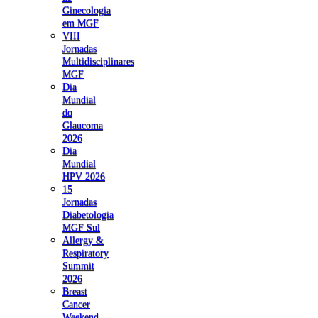
Ginecologia
em MGF
VIII
Jornadas
Multidisciplinares
MGF
Dia
Mundial
do
Glaucoma
2026
Dia
Mundial
HPV 2026
15
Jornadas
Diabetologia
MGF Sul
Allergy &
Respiratory
Summit
2026
Breast
Cancer
Weekend