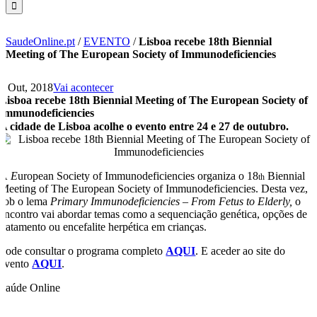
SaudeOnline.pt
/
EVENTO
/
Lisboa recebe 18th Biennial
Meeting of The European Society of Immunodeficiencies
1 Out, 2018
Vai acontecer
Lisboa recebe 18th Biennial Meeting of The European Society of
Immunodeficiencies
A cidade de Lisboa acolhe o evento entre 24 e 27 de outubro.
A
E
uropean Society of Immunodeficiencies organiza o 18
Biennial
th
Meeting of The European Society of Immunodeficiencies. Desta vez,
sob o lema
Primary Immunodeficiencies – From Fetus to Elderly,
o
encontro vai abordar temas como a sequenciação genética, opções de
tratamento ou encefalite herpética em crianças.
Pode consultar o programa completo
AQUI
. E aceder ao site do
evento
AQUI
.
Saúde Online