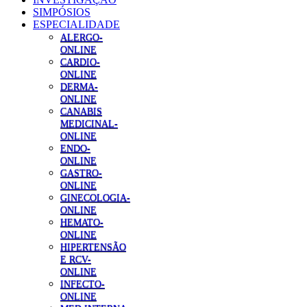
SIMPÓSIOS
ESPECIALIDADE
ALERGO-
ONLINE
CARDIO-
ONLINE
DERMA-
ONLINE
CANABIS
MEDICINAL-
ONLINE
ENDO-
ONLINE
GASTRO-
ONLINE
GINECOLOGIA-
ONLINE
HEMATO-
ONLINE
HIPERTENSÃO
E RCV-
ONLINE
INFECTO-
ONLINE