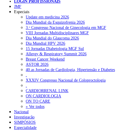
LOGIN PROFISSIONAIS
NOTÍCIAS RECENTES
JMF
Especiais
Update em medicina 2026
Quase 11.900 jovens recorreram aos cheques psicólogo e
Dia Mundial da Esquizofrenia 2026
nutricionista no primeiro mês
7 de Agosto, 2026
3.ᵒ Congresso Nacional de Ginecologia em MGF
VIII Jornadas Multidisciplinares MGF
ULS de Coimbra estreia cirurgia endoscópica do ouvido com
Dia Mundial do Glaucoma 2026
apoio robótico em Portugal
7 de Agosto, 2026
Dia Mundial HPV 2026
15 Jornadas Diabetologia MGF Sul
Enfermeiros exigem esclarecimentos sobre eventual gestão
Allergy & Respiratory Summit 2026
privada da ULS do Algarve
7 de Agosto, 2026
Breast Cancer Weekend
ASTOR 2026
Ordem dos Médicos alerta para riscos no novo sistema de acesso
40.as Jornadas de Cardiologia, Hipertensão e Diabetes
a consultas e cirurgias
7 de Agosto, 2026
.
XXXIV Congresso Nacional de Coloproctologia
Portugal está a formar os médicos de que precisa?
6 de Agosto,
.
2026
CARDIORRENAL LINK
ON CARDIOLOGIA
ON TO CARE
NOTÍCIAS MAIS LIDAS
» Ver todos
Nacional
Investigação
Enfermagem Forense. “Da urgência ao tribunal, cada
SIMPÓSIOS
gesto conta e cada profissional faz a diferença”
Especialidade
202 visualizações