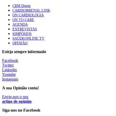
CRM Digest
CARDIORRENAL LINK
ON CARDIOLOGIA
Trodelvy aprovado para primeira linha no cancro da
ON TO CARE
mama triplo negativo metastático em doentes não
AGENDA
elegíveis para inibidores PD-(L)1
ENTREVISTAS
61 visualizações
SIMPÓSIOS
SAÚDEONLINE.TV
OPINIÃO
MAIS NOTÍCIAS
Esteja sempre informado
Quase 11.900 jovens recorreram aos cheques psicólogo e
Facebook
Twitter
nutricionista no primeiro mês
Linkedin
7 Ago, 2026
|
0 Comments
Youtube
Instagram
A sua Opinião conta!
ULS de Coimbra estreia cirurgia endoscópica do ouvido com
apoio robótico em Portugal
Envie-nos o seu
7 Ago, 2026
|
0 Comments
artigo de opinião
Siga-nos no Facebook