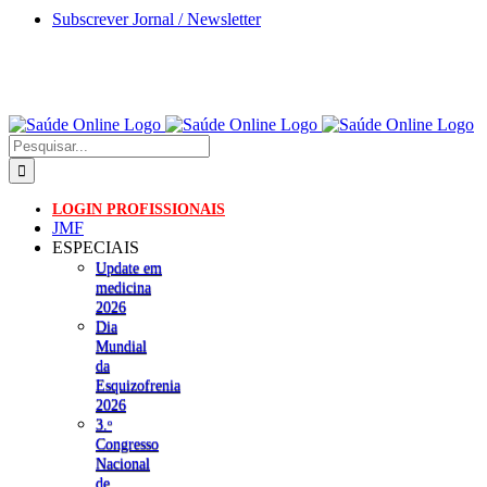
Skip
Subscrever Jornal / Newsletter
to
content
Pesquisar
LOGIN PROFISSIONAIS
JMF
ESPECIAIS
Update em
medicina
2026
Dia
Mundial
da
Esquizofrenia
2026
3.ᵒ
Congresso
Nacional
de