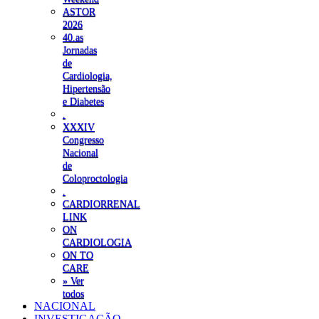
ASTOR
2026
40.as
Jornadas
de
Cardiologia,
Hipertensão
e Diabetes
.
XXXIV
Congresso
Nacional
de
Coloproctologia
.
CARDIORRENAL
LINK
ON
CARDIOLOGIA
ON TO
CARE
» Ver
todos
NACIONAL
INVESTIGAÇÃO