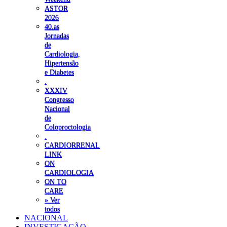
ASTOR
2026
40.as
Jornadas
de
Cardiologia,
Hipertensão
e Diabetes
.
XXXIV
Congresso
Nacional
de
Coloproctologia
.
CARDIORRENAL
LINK
ON
CARDIOLOGIA
ON TO
CARE
» Ver
todos
NACIONAL
INVESTIGAÇÃO