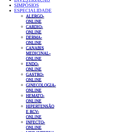
SIMPÓSIOS
ESPECIALIDADE
ALERGO-
ONLINE
CARDIO-
ONLINE
DERMA-
ONLINE
CANABIS
MEDICINAL-
ONLINE
ENDO-
ONLINE
GASTRO-
ONLINE
GINECOLOGIA-
ONLINE
HEMATO-
ONLINE
HIPERTENSÃO
E RCV-
ONLINE
INFECTO-
ONLINE