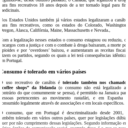
para fins recreativos 18 anos depois de a ter tornado legal para fin
medicinais.
Nos Estados Unidos também já vários estados legalizaram a canábi
para fins recreativos, como os estados do Colorado, Washington
Oregon, Alasca, Califórnia, Maine, Massachusetts e Nevada.,
Com a legalização nesses estados o consumo estagnou ou reduziu, o
encargos com a justiça e com o combate à droga baixaram, a morte po
opioides e por ‘overdoses’ baixou, e aumentaram as receitas fiscais
dizem os partidos, segundo os quais a lei terá consequências idêntica
em Portugal.
Consumo é tolerado em vários países
O uso recreativo de canábis é
tolerado também nos chamado
“coffee shops” da Holanda
(o consumo não está legalizado a
contrário do que comummente se pensa), é permitido na Jamaica par
pessoas pertencentes ao movimento rastafári, e em Espanha 
consumido legalmente através de associações e em locais específicos.
O consumo, que em Portugal é descriminalizado desde 2001, 
também tolerado em vários outros países, quer por legislações dúbia
quer por não cumprimento dessas legislações. Segundo informação e