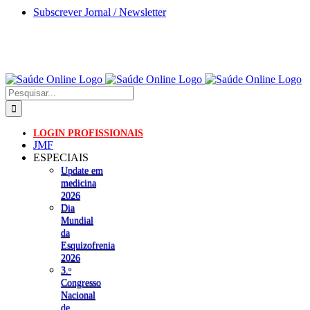
Skip
Subscrever Jornal / Newsletter
to
content
Pesquisar
LOGIN PROFISSIONAIS
JMF
ESPECIAIS
Update em
medicina
2026
Dia
Mundial
da
Esquizofrenia
2026
3.ᵒ
Congresso
Nacional
de