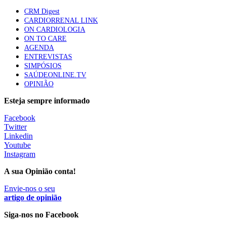
Quase quatro em cada dez doentes com enfarte
CRM Digest
apresentavam níveis elevados de Lp(a), revela estudo
CARDIORRENAL LINK
87 visualizações
ON CARDIOLOGIA
ON TO CARE
AGENDA
ENTREVISTAS
Trodelvy aprovado para primeira linha no cancro da
SIMPÓSIOS
mama triplo negativo metastático em doentes não
SAÚDEONLINE.TV
elegíveis para inibidores PD-(L)1
OPINIÃO
61 visualizações
Esteja sempre informado
MAIS NOTÍCIAS
Facebook
Twitter
Linkedin
Youtube
Quase 11.900 jovens recorreram aos cheques psicólogo e
Instagram
nutricionista no primeiro mês
7 Ago, 2026
|
0 Comments
A sua Opinião conta!
Envie-nos o seu
artigo de opinião
ULS de Coimbra estreia cirurgia endoscópica do ouvido com
apoio robótico em Portugal
Siga-nos no Facebook
7 Ago, 2026
|
0 Comments