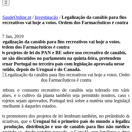
SaudeOnline.pt
/
Investigação
/
Legalização da canábis para fins
recreativos vai hoje a votos. Ordem dos Farmacêuticos é contra
17 Jan, 2019
Legalização da canábis para fins recreativos vai hoje a votos.
Ordem dos Farmacêuticos é contra
Os projetos de lei do PAN e BE sobre uso recreativo de canábis,
que são discutidos no parlamento na quinta-feira, pretendem
tornar Portugal no terceiro país com legislação aprovada nesse
sentido, depois do Uruguai e do Canadá.
Embora o consumo recreativo de canábis seja tolerado em vário
países, e o cultivo da planta também seja permitido noutros, caso o
projetos sejam aprovados, Portugal terá sobre a matéria uma legislaçã
semelhante à daqueles estados.
Os promotores dos projetos de lei lembram também, no preâmbulo da
iniciativas, que o
Uruguai foi o primeiro país do mundo a legaliza
a produção, distribuição e uso de canábis para fins não médicos
seguindo-se, desde outubro passado, o Canadá, que legalizou a drog