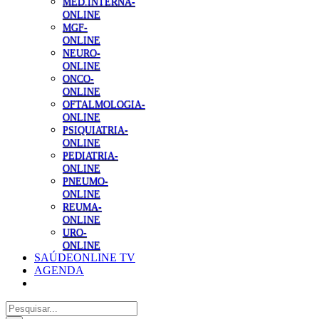
MED.INTERNA-
ONLINE
MGF-
ONLINE
NEURO-
ONLINE
ONCO-
ONLINE
OFTALMOLOGIA-
ONLINE
PSIQUIATRIA-
ONLINE
PEDIATRIA-
ONLINE
PNEUMO-
ONLINE
REUMA-
ONLINE
URO-
ONLINE
SAÚDEONLINE TV
AGENDA
Pesquisar