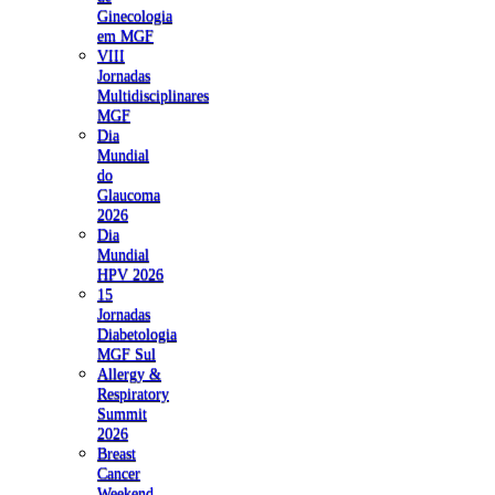
Ginecologia
em MGF
VIII
Jornadas
Multidisciplinares
MGF
Dia
Mundial
do
Glaucoma
2026
Dia
Mundial
HPV 2026
15
Jornadas
Diabetologia
MGF Sul
Allergy &
Respiratory
Summit
2026
Breast
Cancer
Weekend