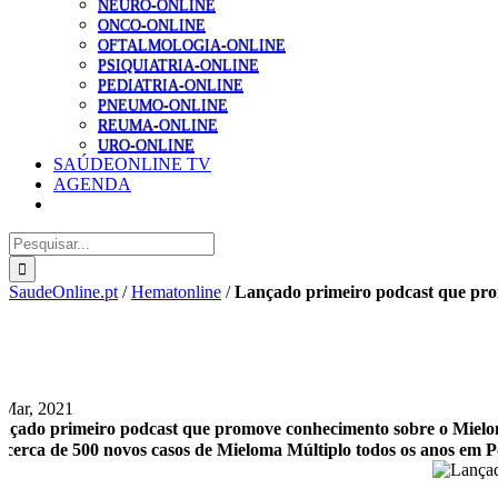
NEURO-ONLINE
ONCO-ONLINE
OFTALMOLOGIA-ONLINE
PSIQUIATRIA-ONLINE
PEDIATRIA-ONLINE
PNEUMO-ONLINE
REUMA-ONLINE
URO-ONLINE
SAÚDEONLINE TV
AGENDA
Pesquisar
SaudeOnline.pt
/
Hematonline
/
Lançado primeiro podcast que pro
 Mar, 2021
nçado primeiro podcast que promove conhecimento sobre o Mielo
 cerca de 500 novos casos de Mieloma Múltiplo todos os anos em P