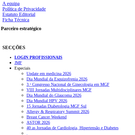
A equipa
Política de Privacidade
Estatuto Editorial
Ficha Técnica
rtilhe nas redes sociais:
Parceiro estratégico
SECÇÕES
LOGIN PROFISSIONAIS
JMF
squisar
Especiais
Update em medicina 2026
Dia Mundial da Esquizofrenia 2026
OTÍCIAS RECENTES
3.ᵒ Congresso Nacional de Ginecologia em MGF
VIII Jornadas Multidisciplinares MGF
Dia Mundial do Glaucoma 2026
Quase 11.900 jovens recorreram aos cheques psicólogo e nutricioni
Dia Mundial HPV 2026
15 Jornadas Diabetologia MGF Sul
ULS de Coimbra estreia cirurgia endoscópica do ouvido com apoio
Allergy & Respiratory Summit 2026
Breast Cancer Weekend
Enfermeiros exigem esclarecimentos sobre eventual gestão privad
ASTOR 2026
40.as Jornadas de Cardiologia, Hipertensão e Diabetes
Ordem dos Médicos alerta para riscos no novo sistema de acesso a c
.