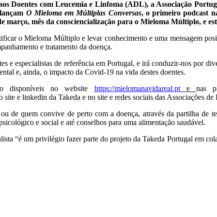
 aos Doentes com Leucemia e Linfoma (ADL), a Associação Portu
, lançam
O Mieloma em Múltiplas Conversas
, o primeiro podcast 
e março, mês da consciencialização para o Mieloma Múltiplo, e est
ficar o Mieloma Múltiplo e levar conhecimento e uma mensagem positiv
mpanhamento e tratamento da doença.
es e especialistas de referência em Portugal, e irá conduzir-nos por d
mental e, ainda, o impacto da Covid-19 na vida destes doentes.
o disponíveis no website
https://mielomanavidareal.pt
e
nas p
 site e linkedin da Takeda e no site e redes sociais das Associações de
 de quem convive de perto com a doença, através da partilha de tes
psicológico e social e até conselhos para uma alimentação saudável.
lista “é um privilégio fazer parte do projeto da Takeda Portugal em col