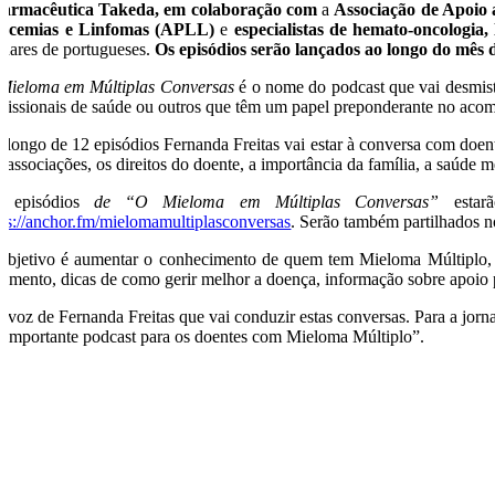
farmacêutica Takeda, em colaboração com
a
Associação de Apoio
ucemias e Linfomas (APLL)
e
especialistas de hemato-oncologia
lhares de portugueses.
Os episódios serão lançados ao longo do mês d
Mieloma em Múltiplas Conversas
é o nome do podcast que vai desmisti
ofissionais de saúde ou outros que têm um papel preponderante no aco
 longo de 12 episódios Fernanda Freitas vai estar à conversa com doent
s associações, os direitos do doente, a importância da família, a saúde 
 episódios
de “O Mieloma em Múltiplas Conversas”
estarã
tps://anchor.fm/mielomamultiplasconversas
. Serão também partilhados no
objetivo é aumentar o conhecimento de quem tem Mieloma Múltiplo, ou
atamento, dicas de como gerir melhor a doença, informação sobre apoio 
a voz de Fernanda Freitas que vai conduzir estas conversas. Para a jorna
o importante podcast para os doentes com Mieloma Múltiplo”.