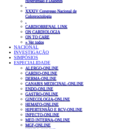
Hipertensão e Diabetes
.
XXXIV Congresso Nacional de
Coloproctologia
.
CARDIORRENAL LINK
ON CARDIOLOGIA
ON TO CARE
» Ver todos
NACIONAL
INVESTIGAÇÃO
SIMPÓSIOS
ESPECIALIDADE
ALERGO-ONLINE
CARDIO-ONLINE
DERMA-ONLINE
CANABIS MEDICINAL-ONLINE
ENDO-ONLINE
GASTRO-ONLINE
GINECOLOGIA-ONLINE
HEMATO-ONLINE
HIPERTENSÃO E RCV-ONLINE
INFECTO-ONLINE
MED.INTERNA-ONLINE
MGF-ONLINE