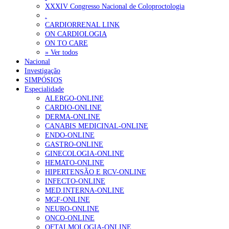
XXXIV Congresso Nacional de Coloproctologia
Portugal está a formar os médicos de que precisa?
6 de Agosto, 202
.
CARDIORRENAL LINK
ON CARDIOLOGIA
OTÍCIAS MAIS LIDAS
ON TO CARE
» Ver todos
Nacional
Enfermagem Forense. “Da urgência ao tribunal, cada gesto c
Investigação
203 visualizações
SIMPÓSIOS
Especialidade
ALERGO-ONLINE
CARDIO-ONLINE
DERMA-ONLINE
1.º Episódio do Podcast “Frequência Cardio – Sintoniza-te 
CANABIS MEDICINAL-ONLINE
169 visualizações
ENDO-ONLINE
GASTRO-ONLINE
GINECOLOGIA-ONLINE
HEMATO-ONLINE
HIPERTENSÃO E RCV-ONLINE
Alguns milhares de utentes podem ficar sem médico de famíl
INFECTO-ONLINE
132 visualizações
MED.INTERNA-ONLINE
MGF-ONLINE
NEURO-ONLINE
ONCO-ONLINE
OFTALMOLOGIA-ONLINE