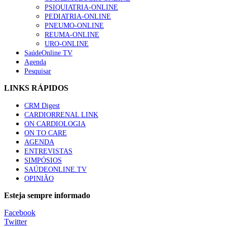
“Os programas de rastreio do cancro do pulmão são custo-ef
PSIQUIATRIA-ONLINE
93 visualizações
PEDIATRIA-ONLINE
PNEUMO-ONLINE
REUMA-ONLINE
URO-ONLINE
SaúdeOnline TV
Agenda
Quase quatro em cada dez doentes com enfarte apresentavam
Pesquisar
87 visualizações
LINKS RÁPIDOS
CRM Digest
CARDIORRENAL LINK
Trodelvy aprovado para primeira linha no cancro da mama tr
ON CARDIOLOGIA
61 visualizações
ON TO CARE
AGENDA
ENTREVISTAS
SIMPÓSIOS
SAÚDEONLINE.TV
MAIS NOTÍCIAS
OPINIÃO
Quase 11.900 jovens recorreram aos cheques psicólogo e nutricio
Esteja sempre informado
7 Ago, 2026
|
0 Comments
Facebook
Twitter