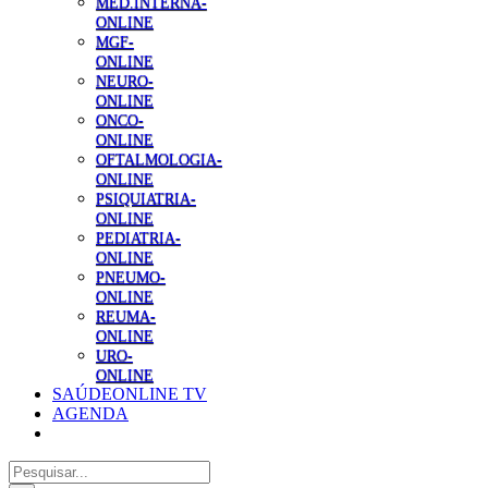
MED.INTERNA-
ONLINE
MGF-
ONLINE
NEURO-
ONLINE
ONCO-
ONLINE
OFTALMOLOGIA-
ONLINE
PSIQUIATRIA-
ONLINE
PEDIATRIA-
ONLINE
PNEUMO-
ONLINE
REUMA-
ONLINE
URO-
ONLINE
SAÚDEONLINE TV
AGENDA
Pesquisar