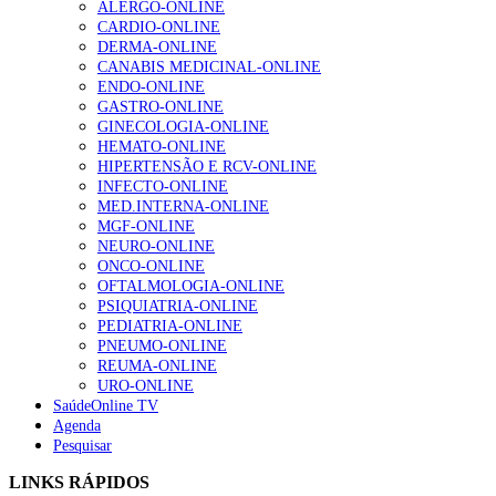
ALERGO-ONLINE
Quase 11.900 jovens recorreram aos cheques psicólogo e
CARDIO-ONLINE
nutricionista no primeiro mês
7 de Agosto, 2026
DERMA-ONLINE
CANABIS MEDICINAL-ONLINE
ULS de Coimbra estreia cirurgia endoscópica do ouvido com
ENDO-ONLINE
apoio robótico em Portugal
7 de Agosto, 2026
GASTRO-ONLINE
GINECOLOGIA-ONLINE
Enfermeiros exigem esclarecimentos sobre eventual gestão
HEMATO-ONLINE
privada da ULS do Algarve
7 de Agosto, 2026
HIPERTENSÃO E RCV-ONLINE
INFECTO-ONLINE
Ordem dos Médicos alerta para riscos no novo sistema de acesso
MED.INTERNA-ONLINE
a consultas e cirurgias
MGF-ONLINE
7 de Agosto, 2026
NEURO-ONLINE
ONCO-ONLINE
Portugal está a formar os médicos de que precisa?
6 de Agosto,
OFTALMOLOGIA-ONLINE
2026
PSIQUIATRIA-ONLINE
PEDIATRIA-ONLINE
PNEUMO-ONLINE
NOTÍCIAS MAIS LIDAS
REUMA-ONLINE
URO-ONLINE
Enfermagem Forense. “Da urgência ao tribunal, cada
SaúdeOnline TV
gesto conta e cada profissional faz a diferença”
Agenda
203 visualizações
Pesquisar
LINKS RÁPIDOS