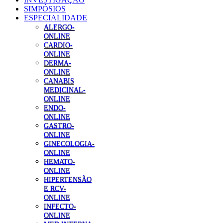
SIMPÓSIOS
ESPECIALIDADE
ALERGO-
ONLINE
CARDIO-
ONLINE
DERMA-
ONLINE
CANABIS
MEDICINAL-
ONLINE
ENDO-
ONLINE
GASTRO-
ONLINE
GINECOLOGIA-
ONLINE
HEMATO-
ONLINE
HIPERTENSÃO
E RCV-
ONLINE
INFECTO-
ONLINE