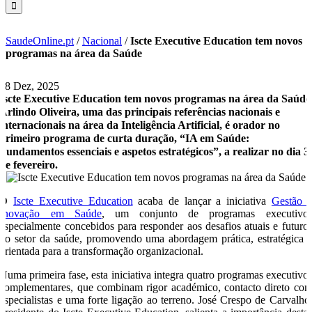
SaudeOnline.pt
/
Nacional
/
Iscte Executive Education tem novos
programas na área da Saúde
18 Dez, 2025
Iscte Executive Education tem novos programas na área da Saúde
Arlindo Oliveira, uma das principais referências nacionais e
internacionais na área da Inteligência Artificial, é orador no
primeiro programa de curta duração, “IA em Saúde:
Fundamentos essenciais e aspetos estratégicos”, a realizar no dia 3
de fevereiro.
O
Iscte Executive Education
acaba de lançar a iniciativa
Gestão 
Inovação em Saúde
, um conjunto de programas executivo
especialmente concebidos para responder aos desafios atuais e futuro
do setor da saúde, promovendo uma abordagem prática, estratégica 
orientada para a transformação organizacional.
Numa primeira fase, esta iniciativa integra quatro programas executivo
complementares, que combinam rigor académico, contacto direto co
especialistas e uma forte ligação ao terreno. José Crespo de Carvalho