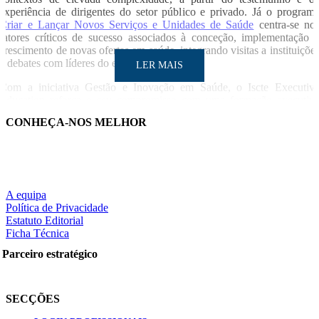
experiência de dirigentes do setor público e privado. Já o program
Criar e Lançar Novos Serviços e Unidades de Saúde
centra-se no
fatores críticos de sucesso associados à conceção, implementação 
crescimento de novas ofertas em saúde, integrando visitas a instituiçõe
e debates com líderes do ecossistema.
LER MAIS
Com a iniciativa Gestão e Inovação em Saúde, o Iscte Executiv
Education reforça o seu compromisso com uma formação executiv
orientada para a ação, alinhada com a complexidade do setor e com 
CONHEÇA-NOS MELHOR
necessidade crescente de inovação, visão estratégica e capacidade d
transformação.
COMUNICADO
LER MAIS
A equipa
Política de Privacidade
Notícia relacionad
Estatuto Editorial
Ficha Técnica
A credibilidade como ativo de uma marca de saúd
Partilhe nas redes sociais:
Parceiro estratégico
SECÇÕES