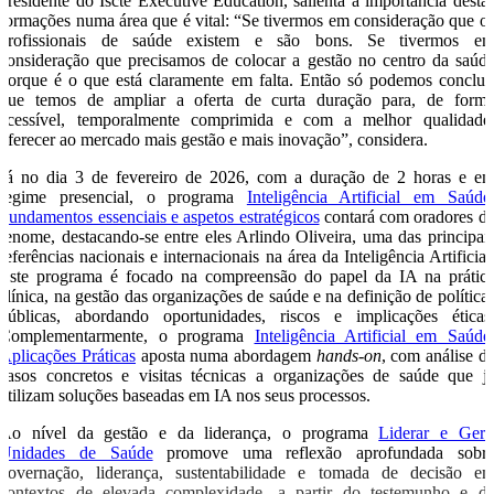
presidente do Iscte Executive Education, salienta a importância desta
formações numa área que é vital: “Se tivermos em consideração que o
profissionais de saúde existem e são bons. Se tivermos e
consideração que precisamos de colocar a gestão no centro da saúd
porque é o que está claramente em falta. Então só podemos conclui
que temos de ampliar a oferta de curta duração para, de form
acessível, temporalmente comprimida e com a melhor qualidade
oferecer ao mercado mais gestão e mais inovação”, considera.
Já no dia 3 de fevereiro de 2026, com a duração de 2 horas e e
regime presencial, o programa
Inteligência Artificial em Saúde
Fundamentos essenciais e aspetos estratégicos
contará com oradores d
renome, destacando-se entre eles Arlindo Oliveira, uma das principai
referências nacionais e internacionais na área da Inteligência Artificial
Este programa é focado na compreensão do papel da IA na prátic
clínica, na gestão das organizações de saúde e na definição de política
públicas, abordando oportunidades, riscos e implicações éticas
Complementarmente, o programa
Inteligência Artificial em Saúde
Aplicações Práticas
aposta numa abordagem
hands-on
, com análise d
casos concretos e visitas técnicas a organizações de saúde que j
utilizam soluções baseadas em IA nos seus processos.
Ao nível da gestão e da liderança, o programa
Liderar e Geri
Unidades de Saúde
promove uma reflexão aprofundada sobr
governação, liderança, sustentabilidade e tomada de decisão e
contextos de elevada complexidade, a partir do testemunho e d