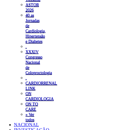
ASTOR
2026
40.as
Jornadas
de
Cardiologia,
Hipertensão
e Diabetes
.
XXXIV
Congresso
Nacional
de
Coloproctologia
.
CARDIORRENAL
LINK
ON
CARDIOLOGIA
ON TO
CARE
» Ver
todos
NACIONAL
INVESTIGAÇÃO