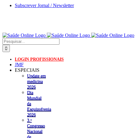
Skip
Subscrever Jornal / Newsletter
to
content
Pesquisar
LOGIN PROFISSIONAIS
JMF
ESPECIAIS
Update em
medicina
2026
Dia
Mundial
da
Esquizofrenia
2026
3.ᵒ
Congresso
Nacional
de