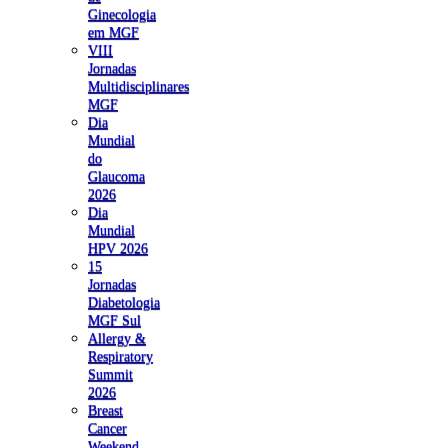
Ginecologia
em MGF
VIII
Jornadas
Multidisciplinares
MGF
Dia
Mundial
do
Glaucoma
2026
Dia
Mundial
HPV 2026
15
Jornadas
Diabetologia
MGF Sul
Allergy &
Respiratory
Summit
2026
Breast
Cancer
Weekend