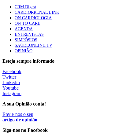
CRM Digest
1.º Episódio do Podcast “Frequência Cardio – Sintoniza
CARDIORRENAL LINK
te na Insuficiência Cardíaca” da Bayer
ON CARDIOLOGIA
169 visualizações
ON TO CARE
AGENDA
ENTREVISTAS
SIMPÓSIOS
Alguns milhares de utentes podem ficar sem médico de
SAÚDEONLINE.TV
família com nova regras do registo, alerta associação
OPINIÃO
132 visualizações
Esteja sempre informado
Facebook
“Os programas de rastreio do cancro do pulmão são
Twitter
custo-efetivos e representam um investimento
Linkedin
sustentável para os sistemas de saúde”
Youtube
93 visualizações
Instagram
A sua Opinião conta!
Quase quatro em cada dez doentes com enfarte
Envie-nos o seu
apresentavam níveis elevados de Lp(a), revela estudo
artigo de opinião
87 visualizações
Siga-nos no Facebook