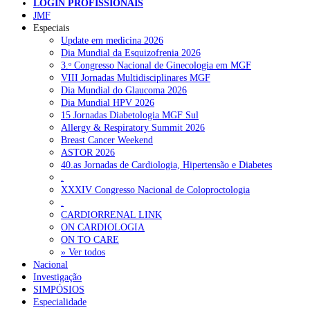
LOGIN PROFISSIONAIS
JMF
Especiais
Update em medicina 2026
Dia Mundial da Esquizofrenia 2026
3.ᵒ Congresso Nacional de Ginecologia em MGF
VIII Jornadas Multidisciplinares MGF
Dia Mundial do Glaucoma 2026
Dia Mundial HPV 2026
15 Jornadas Diabetologia MGF Sul
Allergy & Respiratory Summit 2026
Breast Cancer Weekend
ASTOR 2026
40.as Jornadas de Cardiologia, Hipertensão e Diabetes
.
XXXIV Congresso Nacional de Coloproctologia
.
CARDIORRENAL LINK
ON CARDIOLOGIA
ON TO CARE
Pesquisar
» Ver todos
Nacional
Investigação
SIMPÓSIOS
NOTÍCIAS RECENTES
Especialidade