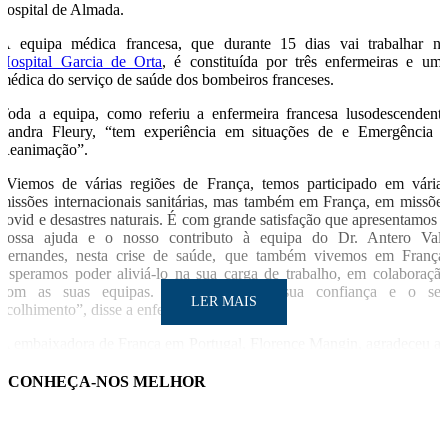
hospital de Almada.
A equipa médica francesa, que durante 15 dias vai trabalhar n
Hospital Garcia de Orta
, é constituída por três enfermeiras e um
médica do serviço de saúde dos bombeiros franceses.
Toda a equipa, como referiu a enfermeira francesa lusodescendent
Sandra Fleury, “tem experiência em situações de e Emergência 
Reanimação”.
“Viemos de várias regiões de França, temos participado em vária
missões internacionais sanitárias, mas também em França, em missõe
covid e desastres naturais. É com grande satisfação que apresentamos 
nossa ajuda e o nosso contributo à equipa do Dr. Antero Val
Fernandes, nesta crise de saúde, que também vivemos em França
Esperamos poder aliviá-lo na sua carga de trabalho, em colaboraçã
com as suas equipas. Agradecemos a sua confiança e o se
LER MAIS
acolhimento”, disse a enfermeira.
A embaixadora de França em Portugal, Florence Mangin, agradeceu a
Governo português “por ter aceitado a proposta francesa d
cooperação médica neste momento difícil”, salientando que se trata d
CONHEÇA-NOS MELHOR
uma “iniciativa de solidariedade muito natural entre dois países como 
França e Portugal, que têm uma forte ligação de amizade”.