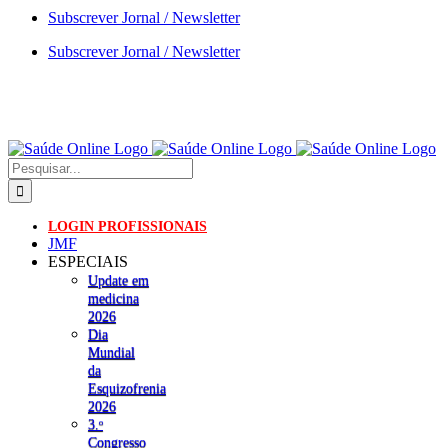
Skip
Subscrever Jornal / Newsletter
to
Subscrever Jornal / Newsletter
content
Pesquisar
LOGIN PROFISSIONAIS
JMF
ESPECIAIS
Update em
medicina
2026
Dia
Mundial
da
Esquizofrenia
2026
3.ᵒ
Congresso