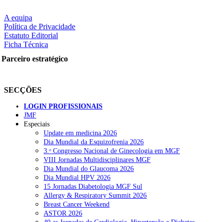
A equipa
LER MAIS
Política de Privacidade
Estatuto Editorial
Ficha Técnica
Parceiro estratégico
Partilhe nas redes sociais:
SECÇÕES
LOGIN PROFISSIONAIS
JMF
Especiais
Update em medicina 2026
Pesquisar
Dia Mundial da Esquizofrenia 2026
3.ᵒ Congresso Nacional de Ginecologia em MGF
VIII Jornadas Multidisciplinares MGF
Dia Mundial do Glaucoma 2026
NOTÍCIAS RECENTES
Dia Mundial HPV 2026
15 Jornadas Diabetologia MGF Sul
Quase 11.900 jovens recorreram aos cheques psicólogo e
Allergy & Respiratory Summit 2026
nutricionista no primeiro mês
7 de Agosto, 2026
Breast Cancer Weekend
ASTOR 2026
ULS de Coimbra estreia cirurgia endoscópica do ouvido com