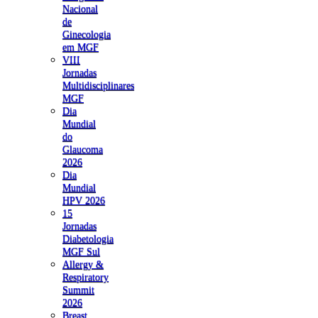
Nacional
de
Ginecologia
em MGF
VIII
Jornadas
Multidisciplinares
MGF
Dia
Mundial
do
Glaucoma
2026
Dia
Mundial
HPV 2026
15
Jornadas
Diabetologia
MGF Sul
Allergy &
Respiratory
Summit
2026
Breast