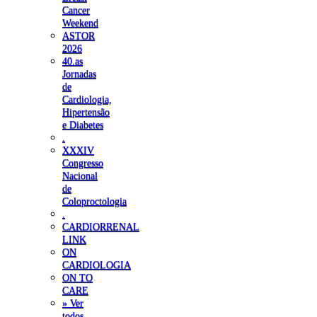
Cancer
Weekend
ASTOR
2026
40.as
Jornadas
de
Cardiologia,
Hipertensão
e Diabetes
.
XXXIV
Congresso
Nacional
de
Coloproctologia
.
CARDIORRENAL
LINK
ON
CARDIOLOGIA
ON TO
CARE
» Ver
todos