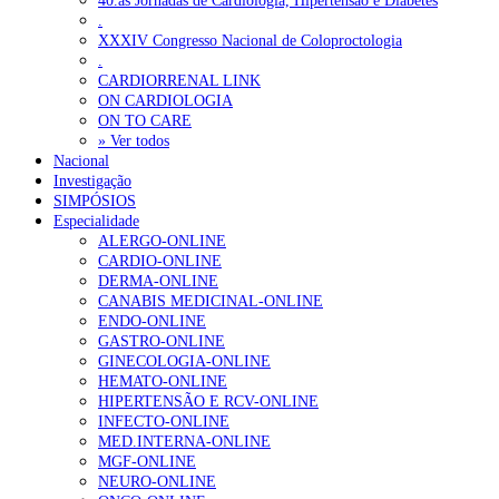
40.as Jornadas de Cardiologia, Hipertensão e Diabetes
apoio robótico em Portugal
7 de Agosto, 2026
.
XXXIV Congresso Nacional de Coloproctologia
Enfermeiros exigem esclarecimentos sobre eventual gestão
.
privada da ULS do Algarve
7 de Agosto, 2026
CARDIORRENAL LINK
ON CARDIOLOGIA
Ordem dos Médicos alerta para riscos no novo sistema de acesso
ON TO CARE
a consultas e cirurgias
» Ver todos
7 de Agosto, 2026
Nacional
Investigação
Portugal está a formar os médicos de que precisa?
6 de Agosto,
SIMPÓSIOS
2026
Especialidade
ALERGO-ONLINE
CARDIO-ONLINE
NOTÍCIAS MAIS LIDAS
DERMA-ONLINE
CANABIS MEDICINAL-ONLINE
Enfermagem Forense. “Da urgência ao tribunal, cada
ENDO-ONLINE
gesto conta e cada profissional faz a diferença”
GASTRO-ONLINE
203 visualizações
GINECOLOGIA-ONLINE
HEMATO-ONLINE
HIPERTENSÃO E RCV-ONLINE
INFECTO-ONLINE
1.º Episódio do Podcast “Frequência Cardio – Sintoniza
MED.INTERNA-ONLINE
te na Insuficiência Cardíaca” da Bayer
MGF-ONLINE
202 visualizações
NEURO-ONLINE