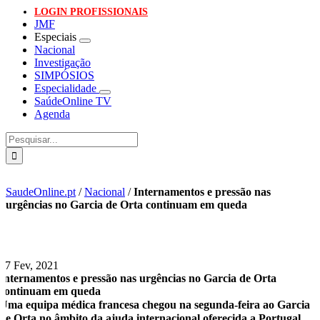
LOGIN PROFISSIONAIS
JMF
Especiais
Nacional
Investigação
SIMPÓSIOS
Especialidade
SaúdeOnline TV
Agenda
Pesquisar
SaudeOnline.pt
/
Nacional
/
Internamentos e pressão nas
urgências no Garcia de Orta continuam em queda
17 Fev, 2021
Internamentos e pressão nas urgências no Garcia de Orta
continuam em queda
Uma equipa médica francesa chegou na segunda-feira ao Garcia
de Orta no âmbito da ajuda internacional oferecida a Portugal.