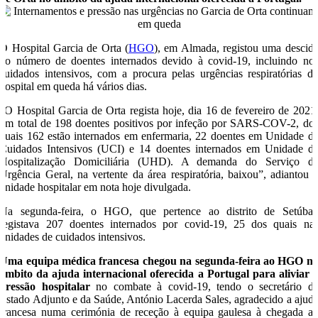
O Hospital Garcia de Orta (
HGO
), em Almada, registou uma descid
no número de doentes internados devido à covid-19, incluindo no
cuidados intensivos, com a procura pelas urgências respiratórias d
hospital em queda há vários dias.
“O Hospital Garcia de Orta regista hoje, dia 16 de fevereiro de 2021
um total de 198 doentes positivos por infeção por SARS-COV-2, do
quais 162 estão internados em enfermaria, 22 doentes em Unidade d
Cuidados Intensivos (UCI) e 14 doentes internados em Unidade d
Hospitalização Domiciliária (UHD). A demanda do Serviço d
Urgência Geral, na vertente da área respiratória, baixou”, adiantou 
unidade hospitalar em nota hoje divulgada.
Na segunda-feira, o HGO, que pertence ao distrito de Setúbal
registava 207 doentes internados por covid-19, 25 dos quais na
unidades de cuidados intensivos.
Uma equipa médica francesa chegou na segunda-feira ao HGO n
âmbito da ajuda internacional oferecida a Portugal para aliviar 
pressão hospitalar
no combate à covid-19, tendo o secretário d
Estado Adjunto e da Saúde, António Lacerda Sales, agradecido a ajud
francesa numa cerimónia de receção à equipa gaulesa à chegada a