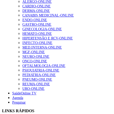
ALERGO-ONLINE
Enfermagem Forense. “Da urgência ao tribunal, cada
CARDIO-ONLINE
gesto conta e cada profissional faz a diferença”
DERMA-ONLINE
202 visualizações
CANABIS MEDICINAL-ONLINE
ENDO-ONLINE
GASTRO-ONLINE
GINECOLOGIA-ONLINE
Alguns milhares de utentes podem ficar sem médico de
HEMATO-ONLINE
família com nova regras do registo, alerta associação
HIPERTENSÃO E RCV-ONLINE
155 visualizações
INFECTO-ONLINE
MED.INTERNA-ONLINE
MGF-ONLINE
NEURO-ONLINE
1.º Episódio do Podcast “Frequência Cardio – Sintoniza
ONCO-ONLINE
te na Insuficiência Cardíaca” da Bayer
OFTALMOLOGIA-ONLINE
99 visualizações
PSIQUIATRIA-ONLINE
PEDIATRIA-ONLINE
PNEUMO-ONLINE
REUMA-ONLINE
URO-ONLINE
“Os programas de rastreio do cancro do pulmão são
SaúdeOnline TV
custo-efetivos e representam um investimento
Agenda
sustentável para os sistemas de saúde”
Pesquisar
88 visualizações
LINKS RÁPIDOS