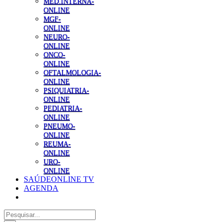
MED.INTERNA-
ONLINE
MGF-
ONLINE
NEURO-
ONLINE
ONCO-
ONLINE
OFTALMOLOGIA-
ONLINE
PSIQUIATRIA-
ONLINE
PEDIATRIA-
ONLINE
PNEUMO-
ONLINE
REUMA-
ONLINE
URO-
ONLINE
SAÚDEONLINE TV
AGENDA
Pesquisar