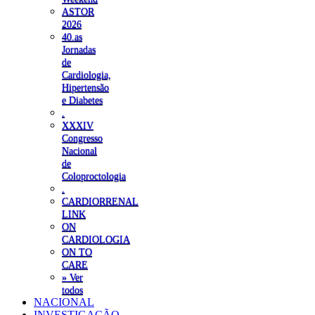
ASTOR
2026
40.as
Jornadas
de
Cardiologia,
Hipertensão
e Diabetes
.
XXXIV
Congresso
Nacional
de
Coloproctologia
.
CARDIORRENAL
LINK
ON
CARDIOLOGIA
ON TO
CARE
» Ver
todos
NACIONAL
INVESTIGAÇÃO