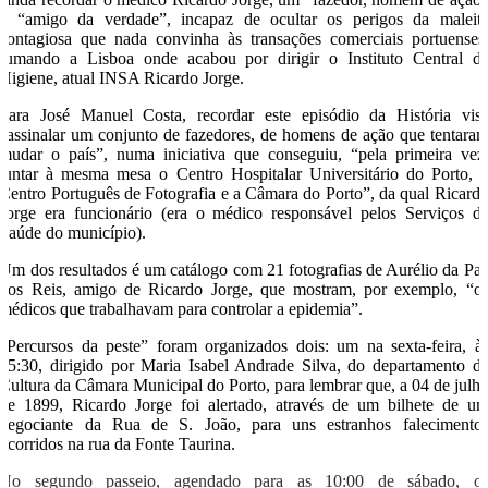
e “amigo da verdade”, incapaz de ocultar os perigos da maleit
contagiosa que nada convinha às transações comerciais portuenses
rumando a Lisboa onde acabou por dirigir o Instituto Central d
Higiene, atual INSA Ricardo Jorge.
Para José Manuel Costa, recordar este episódio da História vis
“assinalar um conjunto de fazedores, de homens de ação que tentara
mudar o país”, numa iniciativa que conseguiu, “pela primeira vez
juntar à mesma mesa o Centro Hospitalar Universitário do Porto, 
Centro Português de Fotografia e a Câmara do Porto”, da qual Ricard
Jorge era funcionário (era o médico responsável pelos Serviços d
Saúde do município).
Um dos resultados é um catálogo com 21 fotografias de Aurélio da Pa
dos Reis, amigo de Ricardo Jorge, que mostram, por exemplo, “o
médicos que trabalhavam para controlar a epidemia”.
“Percursos da peste” foram organizados dois: um na sexta-feira, à
15:30, dirigido por Maria Isabel Andrade Silva, do departamento d
Cultura da Câmara Municipal do Porto, para lembrar que, a 04 de julh
de 1899, Ricardo Jorge foi alertado, através de um bilhete de u
negociante da Rua de S. João, para uns estranhos falecimento
ocorridos na rua da Fonte Taurina.
No segundo passeio, agendado para as 10:00 de sábado, o