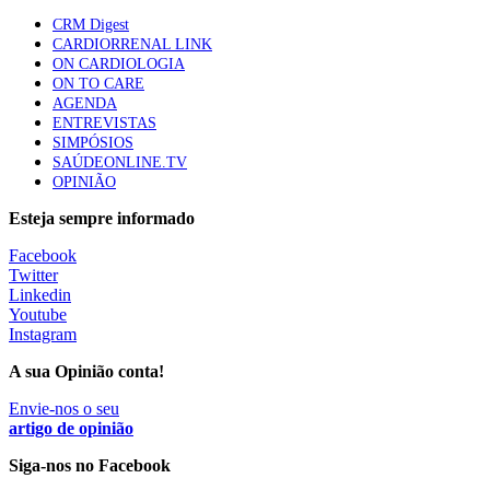
Quase quatro em cada dez doentes com enfarte
CRM Digest
apresentavam níveis elevados de Lp(a), revela estudo
CARDIORRENAL LINK
86 visualizações
ON CARDIOLOGIA
ON TO CARE
AGENDA
ENTREVISTAS
Trodelvy aprovado para primeira linha no cancro da
SIMPÓSIOS
mama triplo negativo metastático em doentes não
SAÚDEONLINE.TV
elegíveis para inibidores PD-(L)1
OPINIÃO
61 visualizações
Esteja sempre informado
MAIS NOTÍCIAS
Facebook
Twitter
Linkedin
Youtube
Quase 11.900 jovens recorreram aos cheques psicólogo e
Instagram
nutricionista no primeiro mês
7 Ago, 2026
|
0 Comments
A sua Opinião conta!
Envie-nos o seu
artigo de opinião
ULS de Coimbra estreia cirurgia endoscópica do ouvido com
apoio robótico em Portugal
Siga-nos no Facebook
7 Ago, 2026
|
0 Comments