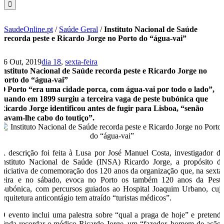
SaudeOnline.pt
/
Saúde Geral
/
Instituto Nacional de Saúde
recorda peste e Ricardo Jorge no Porto do “água-vai”
16 Out, 2019
dia 18
,
sexta-feira
Instituto Nacional de Saúde recorda peste e Ricardo Jorge no
Porto do “água-vai”
O Porto “era uma cidade porca, com água-vai por todo o lado”,
quando em 1899 surgiu a terceira vaga de peste bubónica que
Ricardo Jorge identificou antes de fugir para Lisboa, “senão
davam-lhe cabo do toutiço”.
A descrição foi feita à Lusa por José Manuel Costa, investigador d
Instituto Nacional de Saúde (INSA) Ricardo Jorge, a propósito d
iniciativa de comemoração dos 120 anos da organização que, na sexta
feira e no sábado, evoca no Porto os também 120 anos da Pest
Bubónica, com percursos guiados ao Hospital Joaquim Urbano, cuj
arquitetura anticontágio tem atraído “turistas médicos”.
O evento inclui uma palestra sobre “qual a praga de hoje” e pretend
ainda recordar o médico Ricardo Jorge, um “fazedor, homem de ação