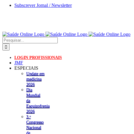
Skip
Subscrever Jornal / Newsletter
to
content
Pesquisar
LOGIN PROFISSIONAIS
JMF
ESPECIAIS
Update em
medicina
2026
Dia
Mundial
da
Esquizofrenia
2026
3.ᵒ
Congresso
Nacional
de