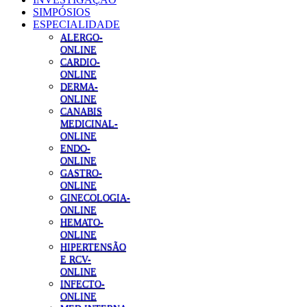
SIMPÓSIOS
ESPECIALIDADE
ALERGO-
ONLINE
CARDIO-
ONLINE
DERMA-
ONLINE
CANABIS
MEDICINAL-
ONLINE
ENDO-
ONLINE
GASTRO-
ONLINE
GINECOLOGIA-
ONLINE
HEMATO-
ONLINE
HIPERTENSÃO
E RCV-
ONLINE
INFECTO-
ONLINE