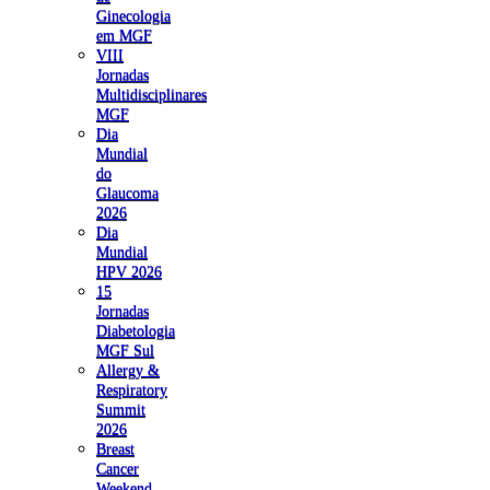
Ginecologia
em MGF
VIII
Jornadas
Multidisciplinares
MGF
Dia
Mundial
do
Glaucoma
2026
Dia
Mundial
HPV 2026
15
Jornadas
Diabetologia
MGF Sul
Allergy &
Respiratory
Summit
2026
Breast
Cancer
Weekend