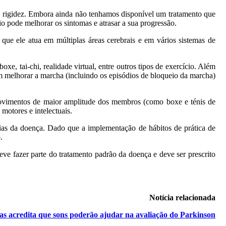
 rigidez. Embora ainda não tenhamos disponível um tratamento que
o pode melhorar os sintomas e atrasar a sua progressão.
ue ele atua em múltiplas áreas cerebrais e em vários sistemas de
e, tai-chi, realidade virtual, entre outros tipos de exercício. Além
m melhorar a marcha (incluindo os episódios de bloqueio da marcha)
movimentos de maior amplitude dos membros (como boxe e ténis de
motores e intelectuais.
ias da doença. Dado que a implementação de hábitos de prática de
.
eve fazer parte do tratamento padrão da doença e deve ser prescrito
Notícia relacionada
tas acredita que sons poderão ajudar na avaliação do Parkinson