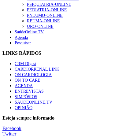
PSIQUIATRIA-ONLINE
“Os programas de rastreio do cancro do pulmão são custo-ef
PEDIATRIA-ONLINE
93 visualizações
PNEUMO-ONLINE
REUMA-ONLINE
URO-ONLINE
SaúdeOnline TV
Agenda
Pesquisar
Quase quatro em cada dez doentes com enfarte apresentavam
87 visualizações
LINKS RÁPIDOS
CRM Digest
CARDIORRENAL LINK
ON CARDIOLOGIA
Trodelvy aprovado para primeira linha no cancro da mama tr
ON TO CARE
61 visualizações
AGENDA
ENTREVISTAS
SIMPÓSIOS
SAÚDEONLINE.TV
OPINIÃO
MAIS NOTÍCIAS
Esteja sempre informado
Tudo sobre branqueamento dentário
Facebook
30 Nov, 2025
|
0 Comments
Twitter