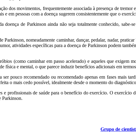
ação dos movimentos, frequentemente associada à presença de tremor e
ais e em pessoas com a doença sugerem consistentemente que o exercíci
 doença de Parkinson ainda não seja totalmente conhecido, sabe-se q
 Parkinson, nomeadamente caminhar, dançar, pedalar, nadar, praticar box
o humor, atividades específicas para a doença de Parkinson podem també
aeróbios (como caminhar em passo acelerado) e aqueles que exigem 
e física e mental, o que parece induzir benefícios adicionais em termos 
ua a ser pouco recomendado ou recomendado apenas em fases mais tard
 feita o mais cedo possível, idealmente desde o momento do diagnóstico
 e profissionais de saúde para o benefício do exercício. O exercício d
e Parkinson.
Grupo de cientis