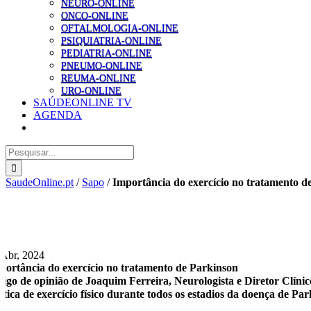
NEURO-ONLINE
ONCO-ONLINE
OFTALMOLOGIA-ONLINE
PSIQUIATRIA-ONLINE
PEDIATRIA-ONLINE
PNEUMO-ONLINE
REUMA-ONLINE
URO-ONLINE
SAÚDEONLINE TV
AGENDA
Pesquisar
SaudeOnline.pt
/
Sapo
/
Importância do exercício no tratamento d
 Abr, 2024
portância do exercício no tratamento de Parkinson
tigo de opinião de Joaquim Ferreira, Neurologista e Diretor Clí
ática de exercício físico durante todos os estadios da doença de Par