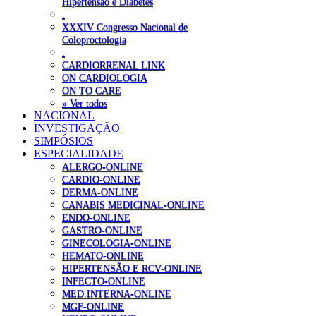
Hipertensão e Diabetes
.
XXXIV Congresso Nacional de
Coloproctologia
.
CARDIORRENAL LINK
ON CARDIOLOGIA
ON TO CARE
» Ver todos
NACIONAL
INVESTIGAÇÃO
SIMPÓSIOS
ESPECIALIDADE
ALERGO-ONLINE
CARDIO-ONLINE
DERMA-ONLINE
CANABIS MEDICINAL-ONLINE
ENDO-ONLINE
GASTRO-ONLINE
GINECOLOGIA-ONLINE
HEMATO-ONLINE
HIPERTENSÃO E RCV-ONLINE
INFECTO-ONLINE
MED.INTERNA-ONLINE
MGF-ONLINE