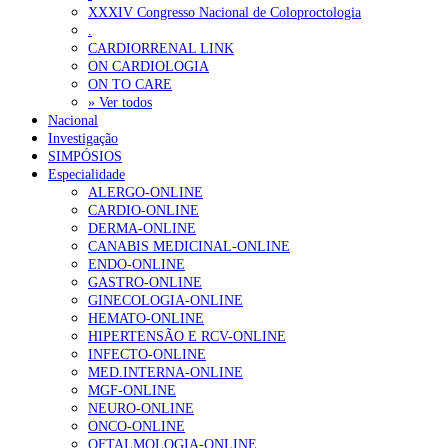
Ordem dos Médicos alerta para riscos no novo sistema de acesso a c
XXXIV Congresso Nacional de Coloproctologia
.
Portugal está a formar os médicos de que precisa?
6 de Agosto, 202
CARDIORRENAL LINK
ON CARDIOLOGIA
ON TO CARE
OTÍCIAS MAIS LIDAS
» Ver todos
Nacional
Investigação
Enfermagem Forense. “Da urgência ao tribunal, cada gesto c
SIMPÓSIOS
203 visualizações
Especialidade
ALERGO-ONLINE
CARDIO-ONLINE
DERMA-ONLINE
CANABIS MEDICINAL-ONLINE
1.º Episódio do Podcast “Frequência Cardio – Sintoniza-te 
ENDO-ONLINE
169 visualizações
GASTRO-ONLINE
GINECOLOGIA-ONLINE
HEMATO-ONLINE
HIPERTENSÃO E RCV-ONLINE
INFECTO-ONLINE
Alguns milhares de utentes podem ficar sem médico de famíl
MED.INTERNA-ONLINE
132 visualizações
MGF-ONLINE
NEURO-ONLINE
ONCO-ONLINE
OFTALMOLOGIA-ONLINE