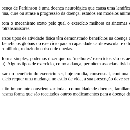
doença de Parkinson é uma doença neurológica que causa uma lentific
evina, cure ou atrase a progressão da doença, estudos em modelos anim
bora o mecanismo exato pelo qual o exercício melhora os sintomas da
urotransmissores.
versos tipos de atividade física têm demonstrado benefícios na doença de
s benefícios globais do exercício para a capacidade cardiovascular e 
 equilíbrio, reduzindo o risco de quedas.
 forma simples, podemos dizer que os ‘melhores’ exercícios são os 
sa). Alguns tipos de exercício, como a dança, permitem associar atividad
esar do benefício do exercício ser, hoje em dia, consensual, contin
ercício requer uma mudança no estilo de vida, a sua prescrição deve ser
muito importante conscientizar toda a comunidade de doentes, familiares
 mesma forma que são receitados outros medicamentos para a doença d