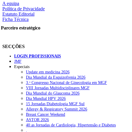
A equipa
Política de Privacidade
Estatuto Editorial
Ficha Técnica
rtilhe nas redes sociais:
Parceiro estratégico
SECÇÕES
LOGIN PROFISSIONAIS
JMF
Especiais
squisar
Update em medicina 2026
Dia Mundial da Esquizofrenia 2026
3.ᵒ Congresso Nacional de Ginecologia em MGF
OTÍCIAS RECENTES
VIII Jornadas Multidisciplinares MGF
Dia Mundial do Glaucoma 2026
Dia Mundial HPV 2026
Quase 11.900 jovens recorreram aos cheques psicólogo e nutricioni
15 Jornadas Diabetologia MGF Sul
Allergy & Respiratory Summit 2026
ULS de Coimbra estreia cirurgia endoscópica do ouvido com apoio
Breast Cancer Weekend
ASTOR 2026
Enfermeiros exigem esclarecimentos sobre eventual gestão privad
40.as Jornadas de Cardiologia, Hipertensão e Diabetes
.