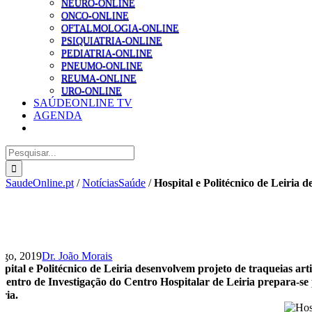
NEURO-ONLINE
ONCO-ONLINE
OFTALMOLOGIA-ONLINE
PSIQUIATRIA-ONLINE
PEDIATRIA-ONLINE
PNEUMO-ONLINE
REUMA-ONLINE
URO-ONLINE
SAÚDEONLINE TV
AGENDA
Pesquisar
SaudeOnline.pt
/
NotíciasSaúde
/
Hospital e Politécnico de Leiria d
Ago, 2019
Dr. João Morais
spital e Politécnico de Leiria desenvolvem projeto de traqueias artif
Centro de Investigação do Centro Hospitalar de Leiria prepara-se 
iria.