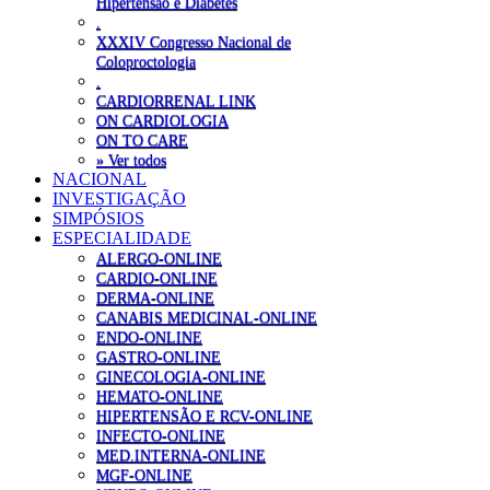
Hipertensão e Diabetes
.
XXXIV Congresso Nacional de
Coloproctologia
.
CARDIORRENAL LINK
ON CARDIOLOGIA
ON TO CARE
» Ver todos
NACIONAL
INVESTIGAÇÃO
SIMPÓSIOS
ESPECIALIDADE
ALERGO-ONLINE
CARDIO-ONLINE
DERMA-ONLINE
CANABIS MEDICINAL-ONLINE
ENDO-ONLINE
GASTRO-ONLINE
GINECOLOGIA-ONLINE
HEMATO-ONLINE
HIPERTENSÃO E RCV-ONLINE
INFECTO-ONLINE
MED.INTERNA-ONLINE
MGF-ONLINE