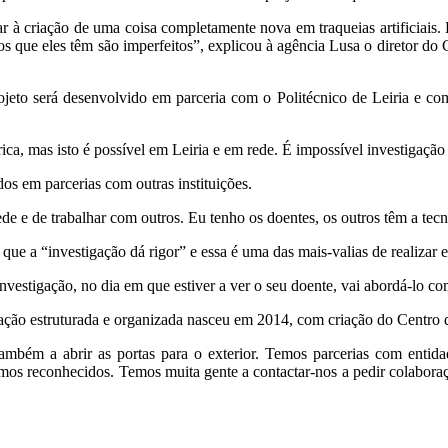
 à criação de uma coisa completamente nova em traqueias artificiais
s que eles têm são imperfeitos”, explicou à agência Lusa o diretor do 
eto será desenvolvido em parceria com o Politécnico de Leiria e co
ca, mas isto é possível em Leiria e em rede. É impossível investigação 
dos em parcerias com outras instituições.
ede e de trabalhar com outros. Eu tenho os doentes, os outros têm a tecn
e a “investigação dá rigor” e essa é uma das mais-valias de realizar e
vestigação, no dia em que estiver a ver o seu doente, vai abordá-lo co
ação estruturada e organizada nasceu em 2014, com criação do Centro 
mbém a abrir as portas para o exterior. Temos parcerias com entidades
mos reconhecidos. Temos muita gente a contactar-nos a pedir colaboraçõ