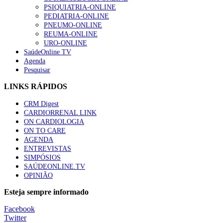
PSIQUIATRIA-ONLINE
“Os programas de rastreio do cancro do pulmão são custo-ef
PEDIATRIA-ONLINE
88 visualizações
PNEUMO-ONLINE
REUMA-ONLINE
URO-ONLINE
SaúdeOnline TV
Agenda
Pesquisar
Quase quatro em cada dez doentes com enfarte apresentavam
86 visualizações
LINKS RÁPIDOS
CRM Digest
CARDIORRENAL LINK
ON CARDIOLOGIA
Trodelvy aprovado para primeira linha no cancro da mama tr
ON TO CARE
61 visualizações
AGENDA
ENTREVISTAS
SIMPÓSIOS
SAÚDEONLINE.TV
OPINIÃO
MAIS NOTÍCIAS
Esteja sempre informado
Quase 11.900 jovens recorreram aos cheques psicólogo e nutricio
Facebook
7 Ago, 2026
|
0 Comments
Twitter