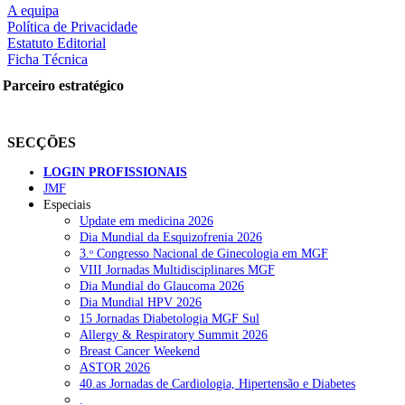
A equipa
Política de Privacidade
Estatuto Editorial
Ficha Técnica
rtilhe nas redes sociais:
Parceiro estratégico
SECÇÕES
LOGIN PROFISSIONAIS
JMF
Especiais
squisar
Update em medicina 2026
Dia Mundial da Esquizofrenia 2026
3.ᵒ Congresso Nacional de Ginecologia em MGF
OTÍCIAS RECENTES
VIII Jornadas Multidisciplinares MGF
Dia Mundial do Glaucoma 2026
Dia Mundial HPV 2026
Quase 11.900 jovens recorreram aos cheques psicólogo e nutricioni
15 Jornadas Diabetologia MGF Sul
Allergy & Respiratory Summit 2026
ULS de Coimbra estreia cirurgia endoscópica do ouvido com apoio
Breast Cancer Weekend
ASTOR 2026
Enfermeiros exigem esclarecimentos sobre eventual gestão privad
40.as Jornadas de Cardiologia, Hipertensão e Diabetes
.