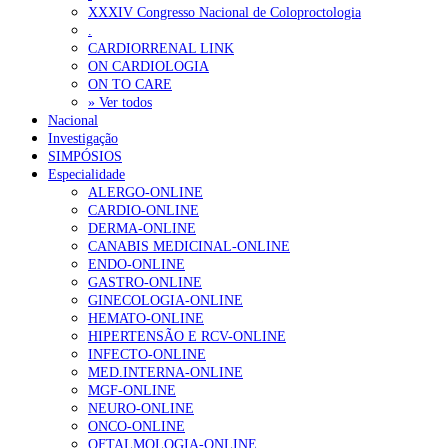
Ordem dos Médicos alerta para riscos no novo sistema de acesso a c
XXXIV Congresso Nacional de Coloproctologia
.
Portugal está a formar os médicos de que precisa?
6 de Agosto, 202
CARDIORRENAL LINK
ON CARDIOLOGIA
ON TO CARE
OTÍCIAS MAIS LIDAS
» Ver todos
Nacional
Investigação
Enfermagem Forense. “Da urgência ao tribunal, cada gesto c
SIMPÓSIOS
202 visualizações
Especialidade
ALERGO-ONLINE
CARDIO-ONLINE
DERMA-ONLINE
CANABIS MEDICINAL-ONLINE
Alguns milhares de utentes podem ficar sem médico de famíl
ENDO-ONLINE
155 visualizações
GASTRO-ONLINE
GINECOLOGIA-ONLINE
HEMATO-ONLINE
HIPERTENSÃO E RCV-ONLINE
INFECTO-ONLINE
1.º Episódio do Podcast “Frequência Cardio – Sintoniza-te 
MED.INTERNA-ONLINE
99 visualizações
MGF-ONLINE
NEURO-ONLINE
ONCO-ONLINE
OFTALMOLOGIA-ONLINE