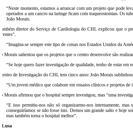
“Neste momento, estamos a arrancar com um projeto que pode levar
operados a um cancro na laringe ficam com traqueostomias. Os tubo
João Morais.
também diretor do Serviço de Cardiologia do CHL explicou que o proj
erentes”.
“Imagina-se sempre este tipo de coisas nos Estados Unidos da Améri
ão Morais salientou que os projetos que o centro desenvolve são realiza
“Se hoje quero fazer investigação de qualidade, tenho de estar em r
Centro de Investigação do CHL tem cinco anos: João Morais sublinhou qu
“Um jovem médico que colabore em ensaios clínicos e projetos de in
ão Morais afirmou que o hospital sempre investigou, mas “uma investig
“E isso permitiu-nos não só organizarmo-nos internamente, mas ta
conseguiríamos se não fosse isto. Demos um grande salto e hoje so
mas também torna o hospital melhor”.
/Lusa