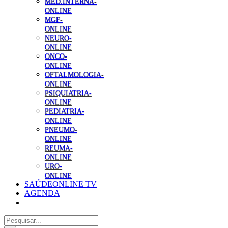
MED.INTERNA-
ONLINE
MGF-
ONLINE
NEURO-
ONLINE
ONCO-
ONLINE
OFTALMOLOGIA-
ONLINE
PSIQUIATRIA-
ONLINE
PEDIATRIA-
ONLINE
PNEUMO-
ONLINE
REUMA-
ONLINE
URO-
ONLINE
SAÚDEONLINE TV
AGENDA
Pesquisar