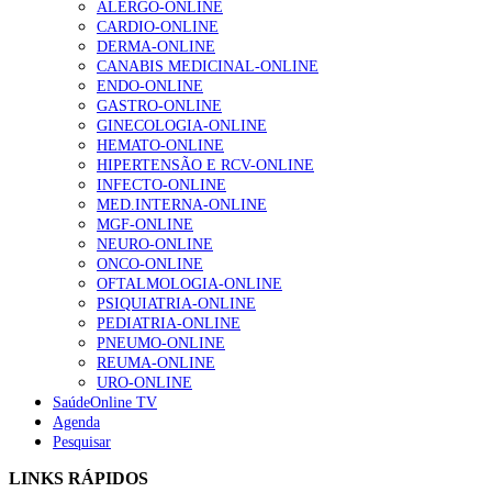
ALERGO-ONLINE
CARDIO-ONLINE
Enfermagem Forense. “Da urgência ao tribunal, cada
DERMA-ONLINE
gesto conta e cada profissional faz a diferença”
CANABIS MEDICINAL-ONLINE
202 visualizações
ENDO-ONLINE
GASTRO-ONLINE
GINECOLOGIA-ONLINE
HEMATO-ONLINE
Alguns milhares de utentes podem ficar sem médico de
HIPERTENSÃO E RCV-ONLINE
família com nova regras do registo, alerta associação
INFECTO-ONLINE
175 visualizações
MED.INTERNA-ONLINE
MGF-ONLINE
NEURO-ONLINE
ONCO-ONLINE
Quase quatro em cada dez doentes com enfarte
OFTALMOLOGIA-ONLINE
apresentavam níveis elevados de Lp(a), revela estudo
PSIQUIATRIA-ONLINE
86 visualizações
PEDIATRIA-ONLINE
PNEUMO-ONLINE
REUMA-ONLINE
URO-ONLINE
SaúdeOnline TV
“Os programas de rastreio do cancro do pulmão são
Agenda
custo-efetivos e representam um investimento
Pesquisar
sustentável para os sistemas de saúde”
66 visualizações
LINKS RÁPIDOS