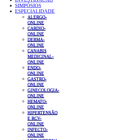
SIMPÓSIOS
ESPECIALIDADE
ALERGO-
ONLINE
CARDIO-
ONLINE
DERMA-
ONLINE
CANABIS
MEDICINAL-
ONLINE
ENDO-
ONLINE
GASTRO-
ONLINE
GINECOLOGIA-
ONLINE
HEMATO-
ONLINE
HIPERTENSÃO
E RCV-
ONLINE
INFECTO-
ONLINE