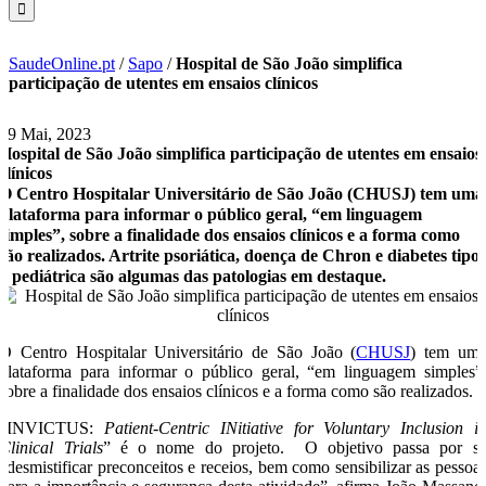
SaudeOnline.pt
/
Sapo
/
Hospital de São João simplifica
participação de utentes em ensaios clínicos
29 Mai, 2023
Hospital de São João simplifica participação de utentes em ensaios
clínicos
O Centro Hospitalar Universitário de São João (CHUSJ) tem uma
plataforma para informar o público geral, “em linguagem
simples”, sobre a finalidade dos ensaios clínicos e a forma como
são realizados. Artrite psoriática, doença de Chron e diabetes tipo
2 pediátrica são algumas das patologias em destaque.
O Centro Hospitalar Universitário de São João (
CHUSJ
) tem um
plataforma para informar o público geral, “em linguagem simples”
sobre a finalidade dos ensaios clínicos e a forma como são realizados.
“INVICTUS:
Patient-Centric INitiative for Voluntary Inclusion i
Clinical Trials
” é o nome do projeto. O objetivo passa por s
“desmistificar preconceitos e receios, bem como sensibilizar as pessoa