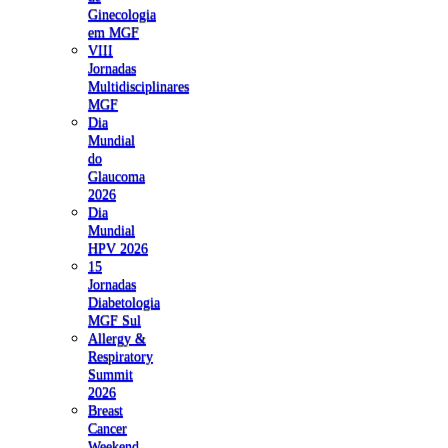
Ginecologia
em MGF
VIII
Jornadas
Multidisciplinares
MGF
Dia
Mundial
do
Glaucoma
2026
Dia
Mundial
HPV 2026
15
Jornadas
Diabetologia
MGF Sul
Allergy &
Respiratory
Summit
2026
Breast
Cancer
Weekend