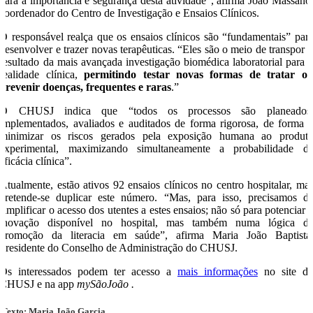
para a importância e segurança desta atividade”, afirma João Massano
coordenador do Centro de Investigação e Ensaios Clínicos.
O responsável realça que os ensaios clínicos são “fundamentais” par
desenvolver e trazer novas terapêuticas. “Eles são o meio de transpor 
resultado da mais avançada investigação biomédica laboratorial para 
realidade clínica,
permitindo testar novas formas de tratar o
prevenir doenças, frequentes e raras
.”
O CHUSJ indica que “todos os processos são planeados
implementados, avaliados e auditados de forma rigorosa, de forma 
minimizar os riscos gerados pela exposição humana ao produt
experimental, maximizando simultaneamente a probabilidade d
eficácia clínica”.
Atualmente, estão ativos 92 ensaios clínicos no centro hospitalar, ma
pretende-se duplicar este número. “Mas, para isso, precisamos d
simplificar o acesso dos utentes a estes ensaios; não só para potenciar 
inovação disponível no hospital, mas também numa lógica d
promoção da literacia em saúde”, afirma Maria João Baptista
Presidente do Conselho de Administração do CHUSJ.
Os interessados podem ter acesso a
mais informações
no site d
CHUSJ e na app
mySãoJoão .
Texto: Maria João Garcia