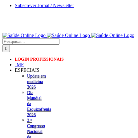
Skip
Subscrever Jornal / Newsletter
to
content
Pesquisar
LOGIN PROFISSIONAIS
JMF
ESPECIAIS
Update em
medicina
2026
Dia
Mundial
da
Esquizofrenia
2026
3.ᵒ
Congresso
Nacional
de