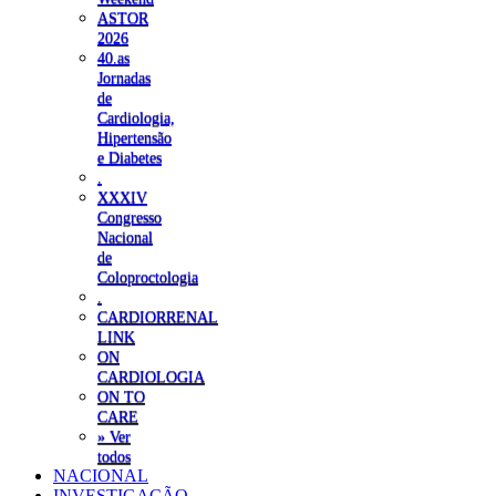
ASTOR
2026
40.as
Jornadas
de
Cardiologia,
Hipertensão
e Diabetes
.
XXXIV
Congresso
Nacional
de
Coloproctologia
.
CARDIORRENAL
LINK
ON
CARDIOLOGIA
ON TO
CARE
» Ver
todos
NACIONAL
INVESTIGAÇÃO