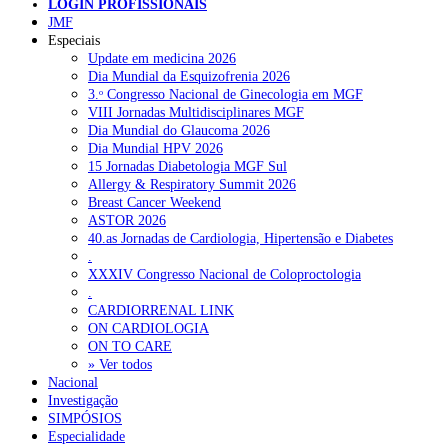
LOGIN PROFISSIONAIS
JMF
Pesquisar
Especiais
Update em medicina 2026
Dia Mundial da Esquizofrenia 2026
3.ᵒ Congresso Nacional de Ginecologia em MGF
NOTÍCIAS RECENTES
VIII Jornadas Multidisciplinares MGF
Dia Mundial do Glaucoma 2026
Portugal está a formar os médicos de que precisa?
6 de Agosto,
Dia Mundial HPV 2026
2026
15 Jornadas Diabetologia MGF Sul
Allergy & Respiratory Summit 2026
Estudantes de Medicina representados na 79.ª World Health
Breast Cancer Weekend
Assembly
6 de Agosto, 2026
ASTOR 2026
40.as Jornadas de Cardiologia, Hipertensão e Diabetes
SCORA X-Change Portugal promove formação internacional
.
em saúde sexual e reprodutiva
6 de Agosto, 2026
XXXIV Congresso Nacional de Coloproctologia
.
ANEM reúne com coordenador do Pacto Estratégico para a
CARDIORRENAL LINK
Saúde
6 de Agosto, 2026
ON CARDIOLOGIA
ON TO CARE
Sindicato diz que nova carreira de médicos dentistas reforça
» Ver todos
estabilidade no SNS
Nacional
6 de Agosto, 2026
Investigação
SIMPÓSIOS
Especialidade
NOTÍCIAS MAIS LIDAS