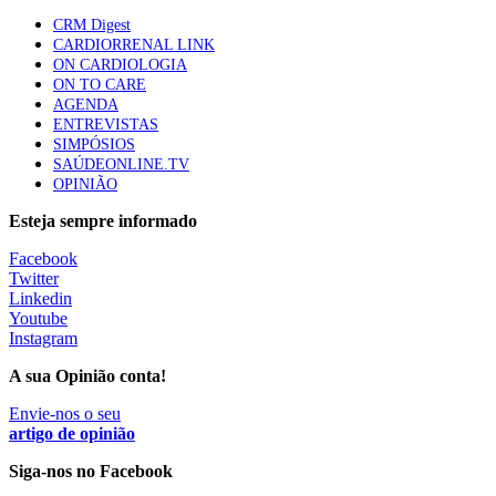
CRM Digest
Trodelvy aprovado para primeira linha no cancro da
CARDIORRENAL LINK
mama triplo negativo metastático em doentes não
ON CARDIOLOGIA
elegíveis para inibidores PD-(L)1
ON TO CARE
61 visualizações
AGENDA
ENTREVISTAS
SIMPÓSIOS
Especialistas defendem mais potássio na alimentação
SAÚDEONLINE.TV
para ajudar a controlar a hipertensão
OPINIÃO
57 visualizações
Esteja sempre informado
Facebook
MAIS NOTÍCIAS
Twitter
Linkedin
Youtube
Tudo sobre branqueamento dentário
Instagram
30 Nov, 2025
|
0 Comments
A sua Opinião conta!
Quando o valor se torna o verdadeiro motor da saúde
Envie-nos o seu
17 Nov, 2025
|
0 Comments
artigo de opinião
Siga-nos no Facebook