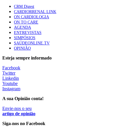
CRM Digest
CARDIORRENAL LINK
ON CARDIOLOGIA
Trodelvy aprovado para primeira linha no cancro da
ON TO CARE
mama triplo negativo metastático em doentes não
AGENDA
elegíveis para inibidores PD-(L)1
ENTREVISTAS
61 visualizações
SIMPÓSIOS
SAÚDEONLINE.TV
OPINIÃO
MAIS NOTÍCIAS
Esteja sempre informado
Facebook
Quase 11.900 jovens recorreram aos cheques psicólogo e
Twitter
nutricionista no primeiro mês
Linkedin
7 Ago, 2026
|
0 Comments
Youtube
Instagram
A sua Opinião conta!
ULS de Coimbra estreia cirurgia endoscópica do ouvido com
apoio robótico em Portugal
Envie-nos o seu
artigo de opinião
7 Ago, 2026
|
0 Comments
Siga-nos no Facebook