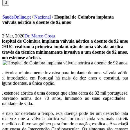
SaudeOnline.pt
/
Nacional
/
Hospital de Coimbra implanta
válvula aórtica a doente de 92 anos
12 Mar, 2020
Dr. Marco Costa
Hospital de Coimbra implanta válvula aórtica a doente de 92 anos
CHUC realizou a primeira implantação de uma válvula aórtica
através da técnica minimamente invasiva a um doente de 92 anos,
com estenose aórtica.
A técnica minimamente invasiva para implante de uma válvula aórtic
foi introduzida em Portugal há mais de dez anos e constitui, par
alguns doentes, a única opção.
A estenose aórtica é uma doença que afeta cerca de 32 mil portugueses
sobretudo acima dos 70 anos, limitando as suas capacidades 
qualidade de vida.
Se não for detetada a tempo, esta doença pode ter um desfecho fatal
uma vez que a válvula aórtica vai tornar-se cada vez mais estreita
impedido o fluxo sanguíneo para fora do coração, explica a Associaçã
Portuguesa de Intervenção Cardiovascular. Os sintomas são cansaço