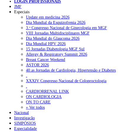
LOGIN PROFISSIONAIS
NOTÍCIAS RECENTES
JMF
Especiais
Update em medicina 2026
Quase 11.900 jovens recorreram aos cheques psicólogo e
Dia Mundial da Esquizofrenia 2026
nutricionista no primeiro mês
7 de Agosto, 2026
3.ᵒ Congresso Nacional de Ginecologia em MGF
VIII Jornadas Multidisciplinares MGF
ULS de Coimbra estreia cirurgia endoscópica do ouvido com
Dia Mundial do Glaucoma 2026
apoio robótico em Portugal
7 de Agosto, 2026
Dia Mundial HPV 2026
15 Jornadas Diabetologia MGF Sul
Enfermeiros exigem esclarecimentos sobre eventual gestão
Allergy & Respiratory Summit 2026
privada da ULS do Algarve
7 de Agosto, 2026
Breast Cancer Weekend
ASTOR 2026
Ordem dos Médicos alerta para riscos no novo sistema de acesso
40.as Jornadas de Cardiologia, Hipertensão e Diabetes
a consultas e cirurgias
7 de Agosto, 2026
.
XXXIV Congresso Nacional de Coloproctologia
Portugal está a formar os médicos de que precisa?
6 de Agosto,
.
2026
CARDIORRENAL LINK
ON CARDIOLOGIA
ON TO CARE
» Ver todos
NOTÍCIAS MAIS LIDAS
Nacional
Investigação
Enfermagem Forense. “Da urgência ao tribunal, cada
SIMPÓSIOS
gesto conta e cada profissional faz a diferença”
Especialidade
203 visualizações