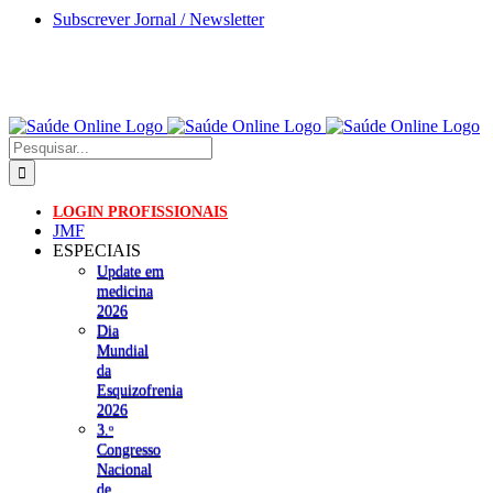
Skip
Subscrever Jornal / Newsletter
to
content
Pesquisar
LOGIN PROFISSIONAIS
JMF
ESPECIAIS
Update em
medicina
2026
Dia
Mundial
da
Esquizofrenia
2026
3.ᵒ
Congresso
Nacional
de