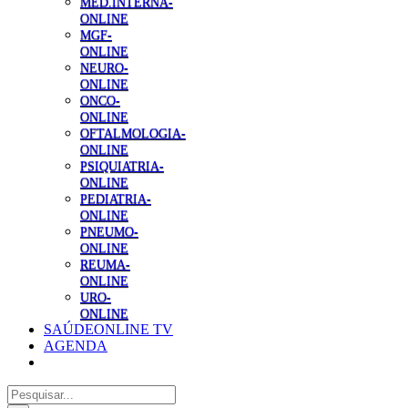
MED.INTERNA-
ONLINE
MGF-
ONLINE
NEURO-
ONLINE
ONCO-
ONLINE
OFTALMOLOGIA-
ONLINE
PSIQUIATRIA-
ONLINE
PEDIATRIA-
ONLINE
PNEUMO-
ONLINE
REUMA-
ONLINE
URO-
ONLINE
SAÚDEONLINE TV
AGENDA
Pesquisar