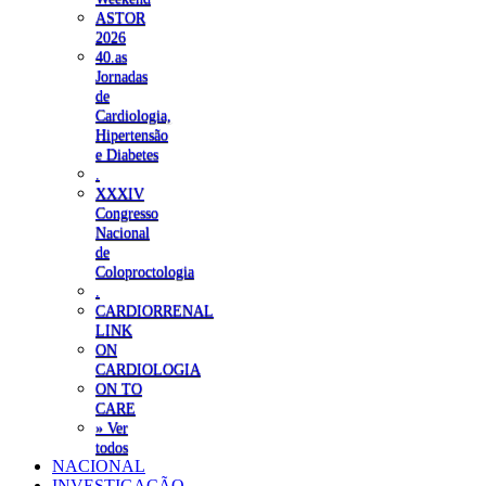
ASTOR
2026
40.as
Jornadas
de
Cardiologia,
Hipertensão
e Diabetes
.
XXXIV
Congresso
Nacional
de
Coloproctologia
.
CARDIORRENAL
LINK
ON
CARDIOLOGIA
ON TO
CARE
» Ver
todos
NACIONAL
INVESTIGAÇÃO