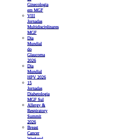
Ginecologia
em MGF
VIII
Jornadas
Multidisciplinares
MGF
Dia
Mundial
do
Glaucoma
2026
Dia
Mundial
HPV 2026
15
Jornadas
Diabetologia
MGF Sul
Allergy &
Respiratory
Summit
2026
Breast
Cancer
Weekend