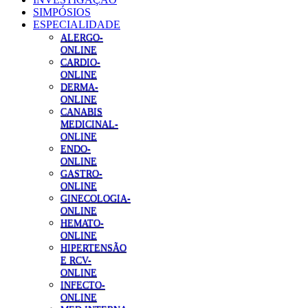
SIMPÓSIOS
ESPECIALIDADE
ALERGO-
ONLINE
CARDIO-
ONLINE
DERMA-
ONLINE
CANABIS
MEDICINAL-
ONLINE
ENDO-
ONLINE
GASTRO-
ONLINE
GINECOLOGIA-
ONLINE
HEMATO-
ONLINE
HIPERTENSÃO
E RCV-
ONLINE
INFECTO-
ONLINE