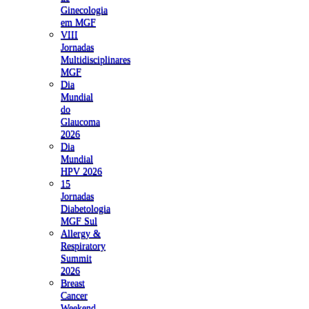
Ginecologia
em MGF
VIII
Jornadas
Multidisciplinares
MGF
Dia
Mundial
do
Glaucoma
2026
Dia
Mundial
HPV 2026
15
Jornadas
Diabetologia
MGF Sul
Allergy &
Respiratory
Summit
2026
Breast
Cancer
Weekend