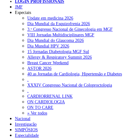
NOTÍCIAS RECENTES
LOGIN PROFISSIONAIS
JMF
Especiais
Quase 11.900 jovens recorreram aos cheques psicólogo e
Update em medicina 2026
nutricionista no primeiro mês
7 de Agosto, 2026
Dia Mundial da Esquizofrenia 2026
3.ᵒ Congresso Nacional de Ginecologia em MGF
ULS de Coimbra estreia cirurgia endoscópica do ouvido com
VIII Jornadas Multidisciplinares MGF
apoio robótico em Portugal
7 de Agosto, 2026
Dia Mundial do Glaucoma 2026
Dia Mundial HPV 2026
Enfermeiros exigem esclarecimentos sobre eventual gestão
15 Jornadas Diabetologia MGF Sul
privada da ULS do Algarve
7 de Agosto, 2026
Allergy & Respiratory Summit 2026
Breast Cancer Weekend
Ordem dos Médicos alerta para riscos no novo sistema de acesso
ASTOR 2026
a consultas e cirurgias
7 de Agosto, 2026
40.as Jornadas de Cardiologia, Hipertensão e Diabetes
.
Portugal está a formar os médicos de que precisa?
6 de Agosto,
XXXIV Congresso Nacional de Coloproctologia
2026
.
CARDIORRENAL LINK
ON CARDIOLOGIA
NOTÍCIAS MAIS LIDAS
ON TO CARE
» Ver todos
Nacional
Enfermagem Forense. “Da urgência ao tribunal, cada
Investigação
gesto conta e cada profissional faz a diferença”
SIMPÓSIOS
203 visualizações
Especialidade