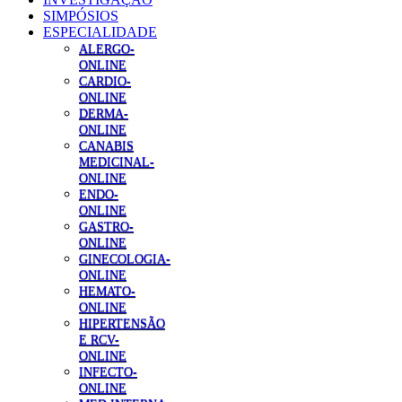
SIMPÓSIOS
ESPECIALIDADE
ALERGO-
ONLINE
CARDIO-
ONLINE
DERMA-
ONLINE
CANABIS
MEDICINAL-
ONLINE
ENDO-
ONLINE
GASTRO-
ONLINE
GINECOLOGIA-
ONLINE
HEMATO-
ONLINE
HIPERTENSÃO
E RCV-
ONLINE
INFECTO-
ONLINE