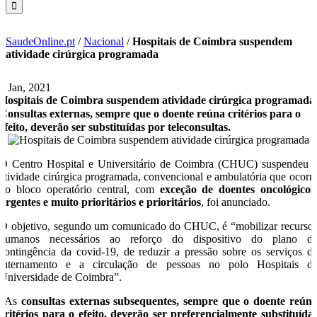
SaudeOnline.pt
/
Nacional
/
Hospitais de Coimbra suspendem
atividade cirúrgica programada
8 Jan, 2021
Hospitais de Coimbra suspendem atividade cirúrgica programada
Consultas externas, sempre que o doente reúna critérios para o
efeito, deverão ser substituídas por teleconsultas.
O Centro Hospital e Universitário de Coimbra (CHUC) suspendeu 
atividade cirúrgica programada, convencional e ambulatória que ocorr
no bloco operatório central, com
exceção de doentes oncológicos
urgentes e muito prioritários e prioritários
, foi anunciado.
O objetivo, segundo um comunicado do CHUC, é “mobilizar recurso
humanos necessários ao reforço do dispositivo do plano d
contingência da covid-19, de reduzir a pressão sobre os serviços d
internamento e a circulação de pessoas no polo Hospitais d
Universidade de Coimbra”.
“As
consultas externas subsequentes, sempre que o doente reún
critérios para o efeito, deverão ser preferencialmente substituída