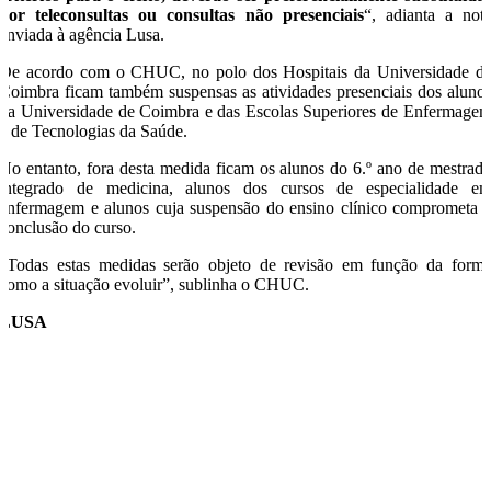
por teleconsultas ou consultas não presenciais
“, adianta a not
enviada à agência Lusa.
De acordo com o CHUC, no polo dos Hospitais da Universidade d
Coimbra ficam também suspensas as atividades presenciais dos aluno
da Universidade de Coimbra e das Escolas Superiores de Enfermage
e de Tecnologias da Saúde.
No entanto, fora desta medida ficam os alunos do 6.º ano de mestrad
integrado de medicina, alunos dos cursos de especialidade e
enfermagem e alunos cuja suspensão do ensino clínico comprometa 
conclusão do curso.
“Todas estas medidas serão objeto de revisão em função da form
como a situação evoluir”, sublinha o CHUC.
LUSA