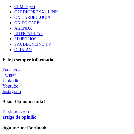
CRM Digest
CARDIORRENAL LINK
Trodelvy aprovado para primeira linha no cancro da
ON CARDIOLOGIA
mama triplo negativo metastático em doentes não
ON TO CARE
elegíveis para inibidores PD-(L)1
AGENDA
61 visualizações
ENTREVISTAS
SIMPÓSIOS
SAÚDEONLINE.TV
MAIS NOTÍCIAS
OPINIÃO
Esteja sempre informado
Quase 11.900 jovens recorreram aos cheques psicólogo e
Facebook
nutricionista no primeiro mês
Twitter
7 Ago, 2026
|
0 Comments
Linkedin
Youtube
Instagram
ULS de Coimbra estreia cirurgia endoscópica do ouvido com
A sua Opinião conta!
apoio robótico em Portugal
7 Ago, 2026
Envie-nos o seu
|
0 Comments
artigo de opinião
Siga-nos no Facebook