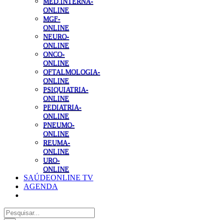
MED.INTERNA-
ONLINE
MGF-
ONLINE
NEURO-
ONLINE
ONCO-
ONLINE
OFTALMOLOGIA-
ONLINE
PSIQUIATRIA-
ONLINE
PEDIATRIA-
ONLINE
PNEUMO-
ONLINE
REUMA-
ONLINE
URO-
ONLINE
SAÚDEONLINE TV
AGENDA
Pesquisar