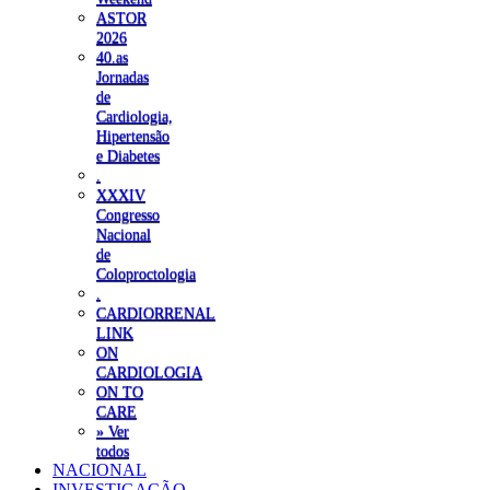
ASTOR
2026
40.as
Jornadas
de
Cardiologia,
Hipertensão
e Diabetes
.
XXXIV
Congresso
Nacional
de
Coloproctologia
.
CARDIORRENAL
LINK
ON
CARDIOLOGIA
ON TO
CARE
» Ver
todos
NACIONAL
INVESTIGAÇÃO