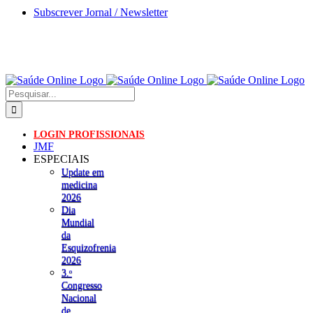
Skip
Subscrever Jornal / Newsletter
to
content
Pesquisar
LOGIN PROFISSIONAIS
JMF
ESPECIAIS
Update em
medicina
2026
Dia
Mundial
da
Esquizofrenia
2026
3.ᵒ
Congresso
Nacional
de