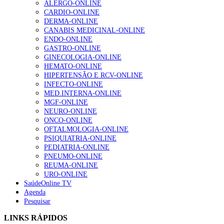
ALERGO-ONLINE
CARDIO-ONLINE
DERMA-ONLINE
1.º Episódio do Podcast “Frequência Cardio – Sintoniza
CANABIS MEDICINAL-ONLINE
te na Insuficiência Cardíaca” da Bayer
ENDO-ONLINE
169 visualizações
GASTRO-ONLINE
GINECOLOGIA-ONLINE
HEMATO-ONLINE
HIPERTENSÃO E RCV-ONLINE
Alguns milhares de utentes podem ficar sem médico de
INFECTO-ONLINE
família com nova regras do registo, alerta associação
MED.INTERNA-ONLINE
132 visualizações
MGF-ONLINE
NEURO-ONLINE
ONCO-ONLINE
OFTALMOLOGIA-ONLINE
“Os programas de rastreio do cancro do pulmão são
PSIQUIATRIA-ONLINE
custo-efetivos e representam um investimento
PEDIATRIA-ONLINE
sustentável para os sistemas de saúde”
PNEUMO-ONLINE
93 visualizações
REUMA-ONLINE
URO-ONLINE
SaúdeOnline TV
Agenda
Quase quatro em cada dez doentes com enfarte
Pesquisar
apresentavam níveis elevados de Lp(a), revela estudo
87 visualizações
LINKS RÁPIDOS