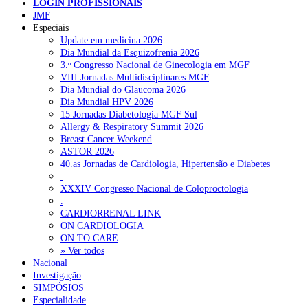
LOGIN PROFISSIONAIS
Pesquisar
JMF
Especiais
Update em medicina 2026
Dia Mundial da Esquizofrenia 2026
NOTÍCIAS RECENTES
3.ᵒ Congresso Nacional de Ginecologia em MGF
VIII Jornadas Multidisciplinares MGF
Quase 11.900 jovens recorreram aos cheques psicólogo e
Dia Mundial do Glaucoma 2026
nutricionista no primeiro mês
7 de Agosto, 2026
Dia Mundial HPV 2026
15 Jornadas Diabetologia MGF Sul
ULS de Coimbra estreia cirurgia endoscópica do ouvido com
Allergy & Respiratory Summit 2026
apoio robótico em Portugal
7 de Agosto, 2026
Breast Cancer Weekend
ASTOR 2026
Enfermeiros exigem esclarecimentos sobre eventual gestão
40.as Jornadas de Cardiologia, Hipertensão e Diabetes
privada da ULS do Algarve
7 de Agosto, 2026
.
XXXIV Congresso Nacional de Coloproctologia
Ordem dos Médicos alerta para riscos no novo sistema de acesso
.
a consultas e cirurgias
7 de Agosto, 2026
CARDIORRENAL LINK
ON CARDIOLOGIA
Portugal está a formar os médicos de que precisa?
6 de Agosto,
ON TO CARE
2026
» Ver todos
Nacional
Investigação
SIMPÓSIOS
NOTÍCIAS MAIS LIDAS
Especialidade