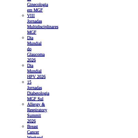
Ginecologia
em MGF
VIII
Jornadas
Multidisciplinares
MGF
Dia
Mundial
do
Glaucoma
2026
Dia
Mundial
HPV 2026
15
Jornadas
Diabetologia
MGF Sul
Allergy &
Respiratory
Summit
2026
Breast
Cancer
Weekend