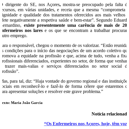
O dirigente do SE, nos Açores
,
mostra-se preocupado pela falta d
recursos, em várias unidades, e receia que a mesma “comprometa 
dignidade e qualidade dos tratamentos oferecidos aos mais velhos 
afete negativamente a respetiva saúde e bem-estar”. Segundo Eduard
Bernardino,
existe presentemente uma carência de mais de 20
enfermeiros nos lares
e os que se encontram a trabalhar procura
outro emprego.
Para o responsável, chegou o momento de os valorizar. “Estão reunida
as condições para o início das negociações de um acordo coletivo qu
promova a equidade na profissão e que, acima de tudo, venha a fixa
profissionais diferenciados, experientes no setor, de forma que venha
a trazer mais-valias e serviços diferenciados no setor social d
profissão”.
Mas, para tal, diz: “Haja vontade do governo regional e das instituiçõe
sociais em reconhecê-lo e fazê-lo de forma célere que estaremos c
para apresentar soluções e resolver este grave problema.”
Texto: Maria João Garcia
Notícia relacionad
“Os Enfermeiros nos Açores, hoje, têm voz