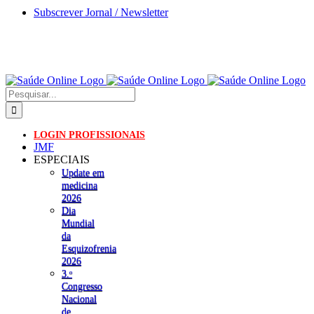
Skip
Subscrever Jornal / Newsletter
to
content
Pesquisar
LOGIN PROFISSIONAIS
JMF
ESPECIAIS
Update em
medicina
2026
Dia
Mundial
da
Esquizofrenia
2026
3.ᵒ
Congresso
Nacional
de