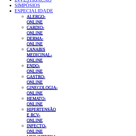
SIMPÓSIOS
ESPECIALIDADE
ALERGO-
ONLINE
CARDIO-
ONLINE
DERMA-
ONLINE
CANABIS
MEDICINAL-
ONLINE
ENDO-
ONLINE
GASTRO-
ONLINE
GINECOLOGIA-
ONLINE
HEMATO-
ONLINE
HIPERTENSÃO
E RCV-
ONLINE
INFECTO-
ONLINE