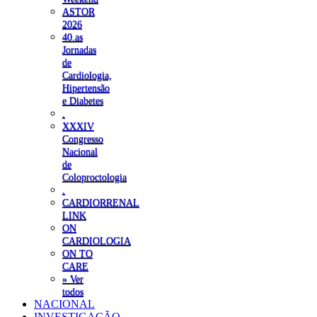
ASTOR
2026
40.as
Jornadas
de
Cardiologia,
Hipertensão
e Diabetes
.
XXXIV
Congresso
Nacional
de
Coloproctologia
.
CARDIORRENAL
LINK
ON
CARDIOLOGIA
ON TO
CARE
» Ver
todos
NACIONAL
INVESTIGAÇÃO