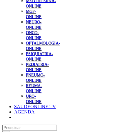
MED.INTERNA-
ONLINE
MGF-
ONLINE
NEURO-
ONLINE
ONCO-
ONLINE
OFTALMOLOGIA-
ONLINE
PSIQUIATRIA-
ONLINE
PEDIATRIA-
ONLINE
PNEUMO-
ONLINE
REUMA-
ONLINE
URO-
ONLINE
SAÚDEONLINE TV
AGENDA
Pesquisar