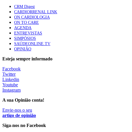
Quase quatro em cada dez doentes com enfarte
CRM Digest
apresentavam níveis elevados de Lp(a), revela estudo
CARDIORRENAL LINK
86 visualizações
ON CARDIOLOGIA
ON TO CARE
AGENDA
ENTREVISTAS
Trodelvy aprovado para primeira linha no cancro da
SIMPÓSIOS
mama triplo negativo metastático em doentes não
SAÚDEONLINE.TV
elegíveis para inibidores PD-(L)1
OPINIÃO
61 visualizações
Esteja sempre informado
MAIS NOTÍCIAS
Facebook
Twitter
Linkedin
Youtube
Quase 11.900 jovens recorreram aos cheques psicólogo e
Instagram
nutricionista no primeiro mês
7 Ago, 2026
|
0 Comments
A sua Opinião conta!
Envie-nos o seu
artigo de opinião
ULS de Coimbra estreia cirurgia endoscópica do ouvido com
apoio robótico em Portugal
Siga-nos no Facebook
7 Ago, 2026
|
0 Comments