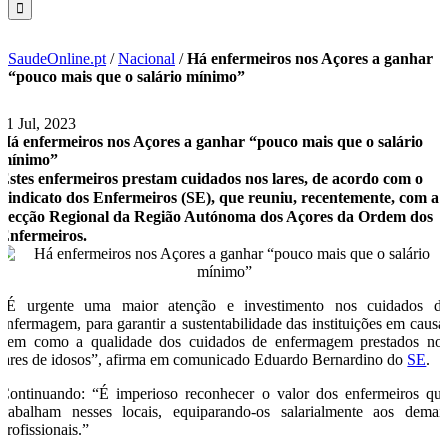
SaudeOnline.pt
/
Nacional
/
Há enfermeiros nos Açores a ganhar
“pouco mais que o salário mínimo”
11 Jul, 2023
Há enfermeiros nos Açores a ganhar “pouco mais que o salário
mínimo”
Estes enfermeiros prestam cuidados nos lares, de acordo com o
Sindicato dos Enfermeiros (SE), que reuniu, recentemente, com a
Secção Regional da Região Autónoma dos Açores da Ordem dos
Enfermeiros.
“É urgente uma maior atenção e investimento nos cuidados d
enfermagem, para garantir a sustentabilidade das instituições em causa
bem como a qualidade dos cuidados de enfermagem prestados no
lares de idosos”, afirma em comunicado Eduardo Bernardino do
SE
.
Continuando: “É imperioso reconhecer o valor dos enfermeiros qu
trabalham nesses locais, equiparando-os salarialmente aos demai
profissionais.”