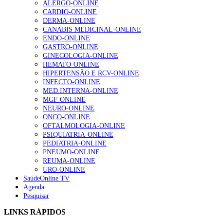
ALERGO-ONLINE
Enfermagem Forense. “Da urgência ao tribunal, cada
CARDIO-ONLINE
gesto conta e cada profissional faz a diferença”
DERMA-ONLINE
202 visualizações
CANABIS MEDICINAL-ONLINE
ENDO-ONLINE
GASTRO-ONLINE
GINECOLOGIA-ONLINE
Alguns milhares de utentes podem ficar sem médico de
HEMATO-ONLINE
família com nova regras do registo, alerta associação
HIPERTENSÃO E RCV-ONLINE
155 visualizações
INFECTO-ONLINE
MED.INTERNA-ONLINE
MGF-ONLINE
NEURO-ONLINE
1.º Episódio do Podcast “Frequência Cardio – Sintoniza
ONCO-ONLINE
te na Insuficiência Cardíaca” da Bayer
OFTALMOLOGIA-ONLINE
99 visualizações
PSIQUIATRIA-ONLINE
PEDIATRIA-ONLINE
PNEUMO-ONLINE
REUMA-ONLINE
URO-ONLINE
“Os programas de rastreio do cancro do pulmão são
SaúdeOnline TV
custo-efetivos e representam um investimento
Agenda
sustentável para os sistemas de saúde”
Pesquisar
88 visualizações
LINKS RÁPIDOS