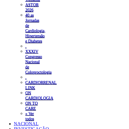
ASTOR
2026
40.as
Jornadas
de
Cardiologia,
Hipertensão
e Diabetes
.
XXXIV
Congresso
Nacional
de
Coloproctologia
.
CARDIORRENAL
LINK
ON
CARDIOLOGIA
ON TO
CARE
» Ver
todos
NACIONAL
INVESTIGAÇÃO