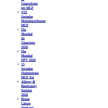
Ginecologia
em MGF
VIII
Jornadas
Multidisciplinares
MGF
Dia
Mundial
do
Glaucoma
2026
Dia
Mundial
HPV 2026
15
Jornadas
Diabetologia
MGF Sul
Allergy &
Respiratory
Summit
2026
Breast
Cancer
Weekend