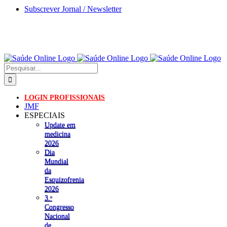
Skip
Subscrever Jornal / Newsletter
to
content
Pesquisar
LOGIN PROFISSIONAIS
JMF
ESPECIAIS
Update em
medicina
2026
Dia
Mundial
da
Esquizofrenia
2026
3.ᵒ
Congresso
Nacional
de