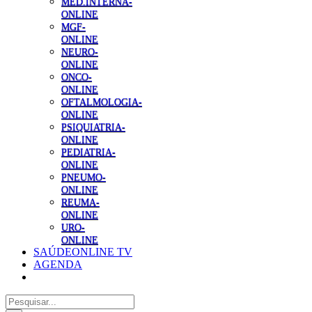
MED.INTERNA-
ONLINE
MGF-
ONLINE
NEURO-
ONLINE
ONCO-
ONLINE
OFTALMOLOGIA-
ONLINE
PSIQUIATRIA-
ONLINE
PEDIATRIA-
ONLINE
PNEUMO-
ONLINE
REUMA-
ONLINE
URO-
ONLINE
SAÚDEONLINE TV
AGENDA
Pesquisar