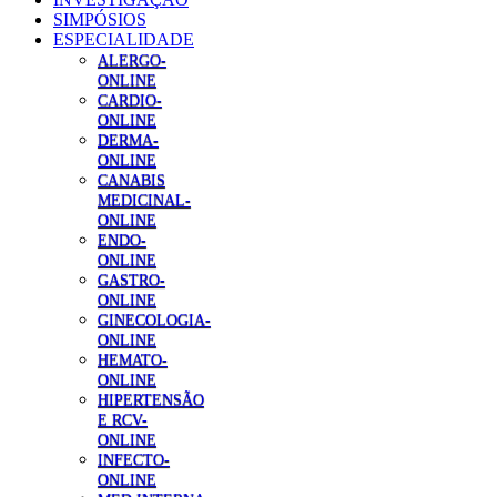
SIMPÓSIOS
ESPECIALIDADE
ALERGO-
ONLINE
CARDIO-
ONLINE
DERMA-
ONLINE
CANABIS
MEDICINAL-
ONLINE
ENDO-
ONLINE
GASTRO-
ONLINE
GINECOLOGIA-
ONLINE
HEMATO-
ONLINE
HIPERTENSÃO
E RCV-
ONLINE
INFECTO-
ONLINE