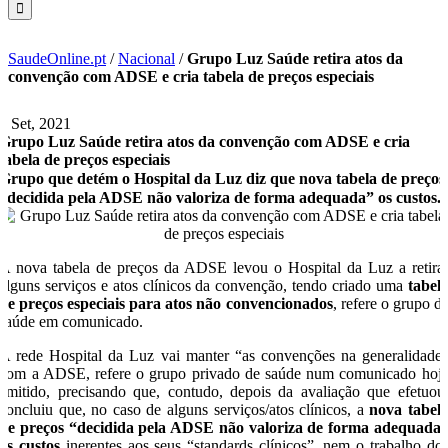
SaudeOnline.pt
/
Nacional
/
Grupo Luz Saúde retira atos da
convenção com ADSE e cria tabela de preços especiais
1 Set, 2021
Grupo Luz Saúde retira atos da convenção com ADSE e cria
tabela de preços especiais
Grupo que detém o Hospital da Luz diz que nova tabela de preços
“decidida pela ADSE não valoriza de forma adequada” os custos.
A nova tabela de preços da ADSE levou o Hospital da Luz a retira
alguns serviços e atos clínicos da convenção, tendo criado uma
tabel
de preços especiais para atos não convencionados
, refere o grupo d
saúde em comunicado.
A rede Hospital da Luz vai manter “as convenções na generalidade
com a ADSE, refere o grupo privado de saúde num comunicado hoj
emitido, precisando que, contudo, depois da avaliação que efetuou
concluiu que, no caso de alguns serviços/atos clínicos, a
nova tabel
de preços “decidida pela ADSE não valoriza de forma adequada
os custos
inerentes aos seus “standards clínicos”, nem o trabalho do