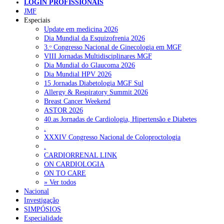
LOGIN PROFISSIONAIS
JMF
NOTÍCIAS RECENTES
Especiais
Update em medicina 2026
Dia Mundial da Esquizofrenia 2026
Quase 11.900 jovens recorreram aos cheques psicólogo e
3.ᵒ Congresso Nacional de Ginecologia em MGF
nutricionista no primeiro mês
7 de Agosto, 2026
VIII Jornadas Multidisciplinares MGF
Dia Mundial do Glaucoma 2026
ULS de Coimbra estreia cirurgia endoscópica do ouvido com
Dia Mundial HPV 2026
apoio robótico em Portugal
7 de Agosto, 2026
15 Jornadas Diabetologia MGF Sul
Allergy & Respiratory Summit 2026
Enfermeiros exigem esclarecimentos sobre eventual gestão
Breast Cancer Weekend
privada da ULS do Algarve
7 de Agosto, 2026
ASTOR 2026
40.as Jornadas de Cardiologia, Hipertensão e Diabetes
Ordem dos Médicos alerta para riscos no novo sistema de acesso
.
a consultas e cirurgias
7 de Agosto, 2026
XXXIV Congresso Nacional de Coloproctologia
.
Portugal está a formar os médicos de que precisa?
6 de Agosto,
CARDIORRENAL LINK
2026
ON CARDIOLOGIA
ON TO CARE
» Ver todos
NOTÍCIAS MAIS LIDAS
Nacional
Investigação
SIMPÓSIOS
Enfermagem Forense. “Da urgência ao tribunal, cada
Especialidade
gesto conta e cada profissional faz a diferença”