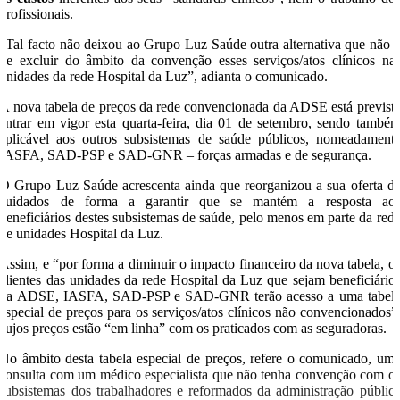
profissionais.
“Tal facto não deixou ao Grupo Luz Saúde outra alternativa que não 
de excluir do âmbito da convenção esses serviços/atos clínicos na
unidades da rede Hospital da Luz”, adianta o comunicado.
A nova tabela de preços da rede convencionada da ADSE está previst
entrar em vigor esta quarta-feira, dia 01 de setembro, sendo també
aplicável aos outros subsistemas de saúde públicos, nomeadament
IASFA, SAD-PSP e SAD-GNR – forças armadas e de segurança.
O Grupo Luz Saúde acrescenta ainda que reorganizou a sua oferta d
cuidados de forma a garantir que se mantém a resposta ao
beneficiários destes subsistemas de saúde, pelo menos em parte da red
de unidades Hospital da Luz.
Assim, e “por forma a diminuir o impacto financeiro da nova tabela, o
clientes das unidades da rede Hospital da Luz que sejam beneficiário
da ADSE, IASFA, SAD-PSP e SAD-GNR terão acesso a uma tabel
especial de preços para os serviços/atos clínicos não convencionados”
cujos preços estão “em linha” com os praticados com as seguradoras.
No âmbito desta tabela especial de preços, refere o comunicado, um
consulta com um médico especialista que não tenha convenção com o
subsistemas dos trabalhadores e reformados da administração públic