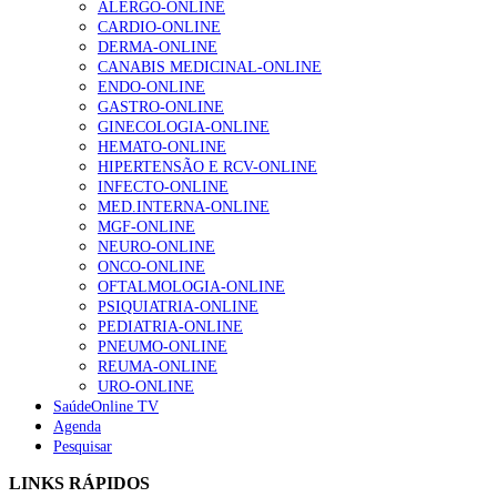
ALERGO-ONLINE
203 visualizações
CARDIO-ONLINE
DERMA-ONLINE
CANABIS MEDICINAL-ONLINE
ENDO-ONLINE
1.º Episódio do Podcast “Frequência Cardio – Sintoniza
GASTRO-ONLINE
te na Insuficiência Cardíaca” da Bayer
GINECOLOGIA-ONLINE
169 visualizações
HEMATO-ONLINE
HIPERTENSÃO E RCV-ONLINE
INFECTO-ONLINE
MED.INTERNA-ONLINE
Alguns milhares de utentes podem ficar sem médico de
MGF-ONLINE
família com nova regras do registo, alerta associação
NEURO-ONLINE
132 visualizações
ONCO-ONLINE
OFTALMOLOGIA-ONLINE
PSIQUIATRIA-ONLINE
PEDIATRIA-ONLINE
“Os programas de rastreio do cancro do pulmão são
PNEUMO-ONLINE
custo-efetivos e representam um investimento
REUMA-ONLINE
sustentável para os sistemas de saúde”
URO-ONLINE
93 visualizações
SaúdeOnline TV
Agenda
Pesquisar
Quase quatro em cada dez doentes com enfarte
LINKS RÁPIDOS
apresentavam níveis elevados de Lp(a), revela estudo