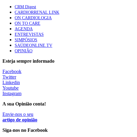
87 visualizações
CRM Digest
CARDIORRENAL LINK
ON CARDIOLOGIA
ON TO CARE
Trodelvy aprovado para primeira linha no cancro da
AGENDA
mama triplo negativo metastático em doentes não
ENTREVISTAS
elegíveis para inibidores PD-(L)1
SIMPÓSIOS
61 visualizações
SAÚDEONLINE.TV
OPINIÃO
MAIS NOTÍCIAS
Esteja sempre informado
Facebook
Twitter
Quase 11.900 jovens recorreram aos cheques psicólogo e
Linkedin
nutricionista no primeiro mês
Youtube
7 Ago, 2026
|
0 Comments
Instagram
A sua Opinião conta!
ULS de Coimbra estreia cirurgia endoscópica do ouvido com
Envie-nos o seu
apoio robótico em Portugal
artigo de opinião
7 Ago, 2026
|
0 Comments
Siga-nos no Facebook