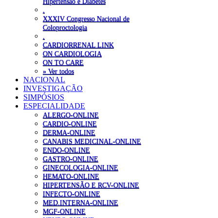
Hipertensão e Diabetes
.
XXXIV Congresso Nacional de
Coloproctologia
.
CARDIORRENAL LINK
ON CARDIOLOGIA
ON TO CARE
» Ver todos
NACIONAL
INVESTIGAÇÃO
SIMPÓSIOS
ESPECIALIDADE
ALERGO-ONLINE
CARDIO-ONLINE
DERMA-ONLINE
CANABIS MEDICINAL-ONLINE
ENDO-ONLINE
GASTRO-ONLINE
GINECOLOGIA-ONLINE
HEMATO-ONLINE
HIPERTENSÃO E RCV-ONLINE
INFECTO-ONLINE
MED.INTERNA-ONLINE
MGF-ONLINE