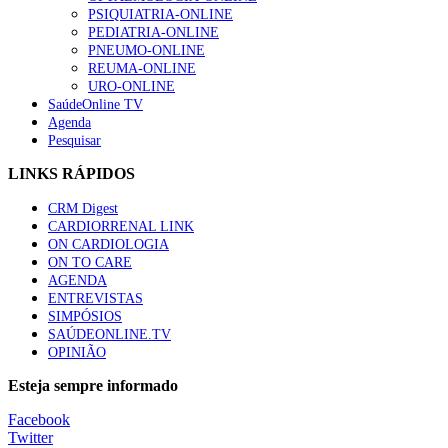
“Os programas de rastreio do cancro do pulmão são custo-ef
PSIQUIATRIA-ONLINE
94 visualizações
PEDIATRIA-ONLINE
PNEUMO-ONLINE
REUMA-ONLINE
URO-ONLINE
SaúdeOnline TV
Agenda
Quase quatro em cada dez doentes com enfarte apresentavam
Pesquisar
88 visualizações
LINKS RÁPIDOS
CRM Digest
CARDIORRENAL LINK
Trodelvy aprovado para primeira linha no cancro da mama tr
ON CARDIOLOGIA
61 visualizações
ON TO CARE
AGENDA
ENTREVISTAS
SIMPÓSIOS
SAÚDEONLINE.TV
MAIS NOTÍCIAS
OPINIÃO
Quase 11.900 jovens recorreram aos cheques psicólogo e nutricio
Esteja sempre informado
7 Ago, 2026
|
0 Comments
Facebook
Twitter