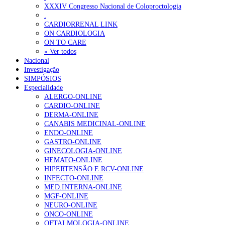
XXXIV Congresso Nacional de Coloproctologia
Portugal está a formar os médicos de que precisa?
6 de Agosto, 202
.
CARDIORRENAL LINK
ON CARDIOLOGIA
OTÍCIAS MAIS LIDAS
ON TO CARE
» Ver todos
Nacional
Enfermagem Forense. “Da urgência ao tribunal, cada gesto c
Investigação
203 visualizações
SIMPÓSIOS
Especialidade
ALERGO-ONLINE
CARDIO-ONLINE
DERMA-ONLINE
1.º Episódio do Podcast “Frequência Cardio – Sintoniza-te 
CANABIS MEDICINAL-ONLINE
202 visualizações
ENDO-ONLINE
GASTRO-ONLINE
GINECOLOGIA-ONLINE
HEMATO-ONLINE
HIPERTENSÃO E RCV-ONLINE
Alguns milhares de utentes podem ficar sem médico de famíl
INFECTO-ONLINE
160 visualizações
MED.INTERNA-ONLINE
MGF-ONLINE
NEURO-ONLINE
ONCO-ONLINE
OFTALMOLOGIA-ONLINE