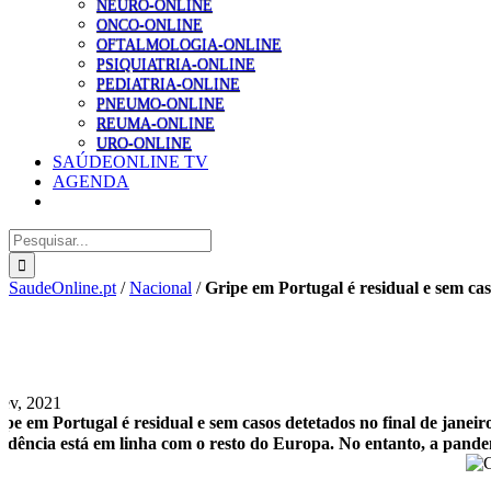
NEURO-ONLINE
ONCO-ONLINE
OFTALMOLOGIA-ONLINE
PSIQUIATRIA-ONLINE
PEDIATRIA-ONLINE
PNEUMO-ONLINE
REUMA-ONLINE
URO-ONLINE
SAÚDEONLINE TV
AGENDA
Pesquisar
SaudeOnline.pt
/
Nacional
/
Gripe em Portugal é residual e sem cas
Fev, 2021
ipe em Portugal é residual e sem casos detetados no final de janeir
ndência está em linha com o resto do Europa. No entanto, a pand