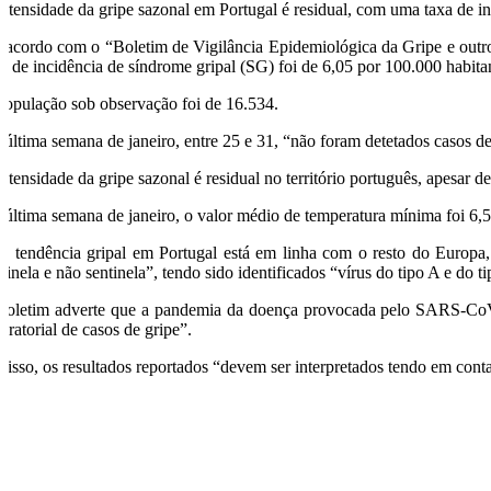
intensidade da gripe sazonal em Portugal é residual, com uma taxa de i
 acordo com o “Boletim de Vigilância Epidemiológica da Gripe e outros 
xa de incidência de síndrome gripal (SG) foi de 6,05 por 100.000 habita
população sob observação foi de 16.534.
 última semana de janeiro, entre 25 e 31, “não foram detetados casos 
intensidade da gripe sazonal é residual no território português, apesar
 última semana de janeiro, o valor médio de temperatura mínima foi 6,5
ta tendência gripal em Portugal está em linha com o resto do Europa,
tinela e não sentinela”, tendo sido identificados “vírus do tipo A e do 
boletim adverte que a pandemia da doença provocada pelo SARS-CoV
oratorial de casos de gripe”.
r isso, os resultados reportados “devem ser interpretados tendo em conta