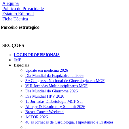
A equipa
Política de Privacidade
Estatuto Editorial
Ficha Técnica
rtilhe nas redes sociais:
Parceiro estratégico
SECÇÕES
LOGIN PROFISSIONAIS
JMF
squisar
Especiais
Update em medicina 2026
Dia Mundial da Esquizofrenia 2026
OTÍCIAS RECENTES
3.ᵒ Congresso Nacional de Ginecologia em MGF
VIII Jornadas Multidisciplinares MGF
Dia Mundial do Glaucoma 2026
Quase 11.900 jovens recorreram aos cheques psicólogo e nutricioni
Dia Mundial HPV 2026
15 Jornadas Diabetologia MGF Sul
ULS de Coimbra estreia cirurgia endoscópica do ouvido com apoio
Allergy & Respiratory Summit 2026
Breast Cancer Weekend
Enfermeiros exigem esclarecimentos sobre eventual gestão privad
ASTOR 2026
40.as Jornadas de Cardiologia, Hipertensão e Diabetes
Ordem dos Médicos alerta para riscos no novo sistema de acesso a c
.