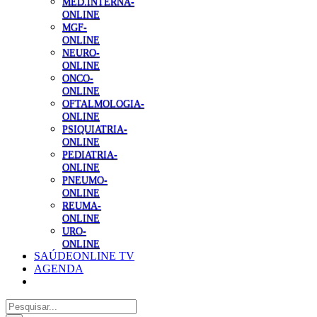
MED.INTERNA-
ONLINE
MGF-
ONLINE
NEURO-
ONLINE
ONCO-
ONLINE
OFTALMOLOGIA-
ONLINE
PSIQUIATRIA-
ONLINE
PEDIATRIA-
ONLINE
PNEUMO-
ONLINE
REUMA-
ONLINE
URO-
ONLINE
SAÚDEONLINE TV
AGENDA
Pesquisar