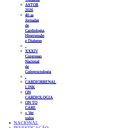
ASTOR
2026
40.as
Jornadas
de
Cardiologia,
Hipertensão
e Diabetes
.
XXXIV
Congresso
Nacional
de
Coloproctologia
.
CARDIORRENAL
LINK
ON
CARDIOLOGIA
ON TO
CARE
» Ver
todos
NACIONAL
INVESTIGAÇÃO