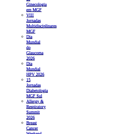
Ginecologia
em MGF
VIII
Jornadas
Multidisciplinares
MGF
Dia
Mundial
do
Glaucoma
2026
Dia
Mundial
HPV 2026
15
Jornadas
Diabetologia
MGF Sul
Allergy &
Respiratory
Summit
2026
Breast
Cancer
Weekend