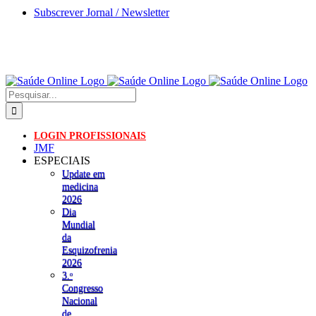
Skip
Subscrever Jornal / Newsletter
to
content
Pesquisar
LOGIN PROFISSIONAIS
JMF
ESPECIAIS
Update em
medicina
2026
Dia
Mundial
da
Esquizofrenia
2026
3.ᵒ
Congresso
Nacional
de