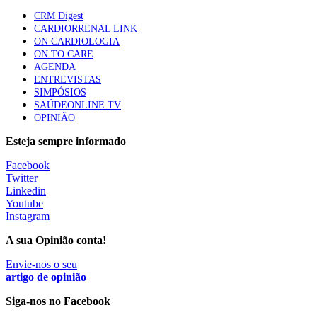
CRM Digest
CARDIORRENAL LINK
ON CARDIOLOGIA
Trodelvy aprovado para primeira linha no cancro da
ON TO CARE
mama triplo negativo metastático em doentes não
AGENDA
elegíveis para inibidores PD-(L)1
ENTREVISTAS
61 visualizações
SIMPÓSIOS
SAÚDEONLINE.TV
OPINIÃO
MAIS NOTÍCIAS
Esteja sempre informado
Facebook
Quase 11.900 jovens recorreram aos cheques psicólogo e
Twitter
nutricionista no primeiro mês
Linkedin
7 Ago, 2026
|
0 Comments
Youtube
Instagram
A sua Opinião conta!
ULS de Coimbra estreia cirurgia endoscópica do ouvido com
apoio robótico em Portugal
Envie-nos o seu
artigo de opinião
7 Ago, 2026
|
0 Comments
Siga-nos no Facebook