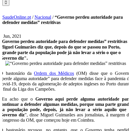
SaudeOnline.pt
/
Nacional
/
“Governo perdeu autoridade para
defender medidas” restritivas
1 Jun, 2021
“Governo perdeu autoridade para defender medidas” restritivas
Miguel Guimarães diz que, depois do que se passou no Porto,
"grande parte da população pode já não levar a sério o que o
Governo diz".
O bastonário da
Ordem dos Médicos
(OM) disse que o Govern
“perde alguma autoridade” para defender medidas face à pandemia d
covid-19, depois da aglomeração de adeptos ingleses no Porto durant
a final da Liga dos Campeões.
“Eu acho que o
Governo aqui perde alguma autoridade par
continuar a defender algumas medidas, porque uma parte grand
da população pode, depois, já não levar a sério aquilo que 
Governo diz
”, disse Miguel Guimarães aos jornalistas, à margem d
Congresso da OM, que começou hoje em Coimbra.
O bastonário recusou, no entanto, que o Governo tenha perdid