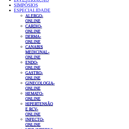
SIMPÓSIOS
ESPECIALIDADE
ALERGO-
ONLINE
CARDIO-
ONLINE
DERMA-
ONLINE
CANABIS
MEDICINAL-
ONLINE
ENDO-
ONLINE
GASTRO-
ONLINE
GINECOLOGIA-
ONLINE
HEMATO-
ONLINE
HIPERTENSÃO
E RCV-
ONLINE
INFECTO-
ONLINE