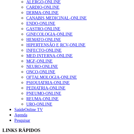
ALERGO-ONLINE
CARDIO-ONLINE
DERMA-ONLINE
CANABIS MEDICINAL-ONLINE
Alguns milhares de utentes podem ficar sem médico de
ENDO-ONLINE
família com nova regras do registo, alerta associação
GASTRO-ONLINE
155 visualizações
GINECOLOGIA-ONLINE
HEMATO-ONLINE
HIPERTENSÃO E RCV-ONLINE
INFECTO-ONLINE
1.º Episódio do Podcast “Frequência Cardio – Sintoniza
MED.INTERNA-ONLINE
te na Insuficiência Cardíaca” da Bayer
MGF-ONLINE
99 visualizações
NEURO-ONLINE
ONCO-ONLINE
OFTALMOLOGIA-ONLINE
PSIQUIATRIA-ONLINE
PEDIATRIA-ONLINE
“Os programas de rastreio do cancro do pulmão são
PNEUMO-ONLINE
custo-efetivos e representam um investimento
REUMA-ONLINE
sustentável para os sistemas de saúde”
URO-ONLINE
88 visualizações
SaúdeOnline TV
Agenda
Pesquisar
Quase quatro em cada dez doentes com enfarte
apresentavam níveis elevados de Lp(a), revela estudo
LINKS RÁPIDOS
86 visualizações