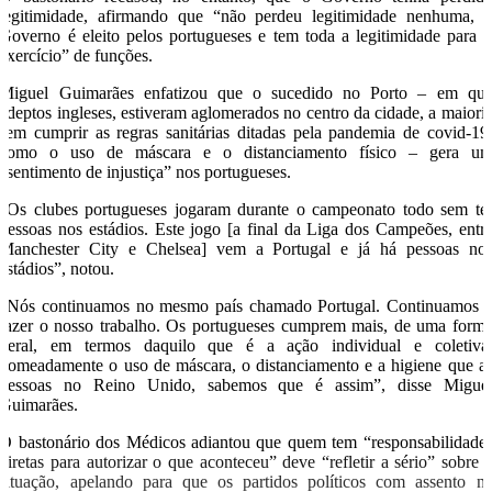
legitimidade, afirmando que “não perdeu legitimidade nenhuma, 
Governo é eleito pelos portugueses e tem toda a legitimidade para 
exercício” de funções.
Miguel Guimarães enfatizou que o sucedido no Porto – em qu
adeptos ingleses, estiveram aglomerados no centro da cidade, a maiori
sem cumprir as regras sanitárias ditadas pela pandemia de covid-19
como o uso de máscara e o distanciamento físico – gera u
“sentimento de injustiça” nos portugueses.
“Os clubes portugueses jogaram durante o campeonato todo sem te
pessoas nos estádios. Este jogo [a final da Liga dos Campeões, entr
Manchester City e Chelsea] vem a Portugal e já há pessoas no
estádios”, notou.
“Nós continuamos no mesmo país chamado Portugal. Continuamos 
fazer o nosso trabalho. Os portugueses cumprem mais, de uma form
geral, em termos daquilo que é a ação individual e coletiva
nomeadamente o uso de máscara, o distanciamento e a higiene que a
pessoas no Reino Unido, sabemos que é assim”, disse Migue
Guimarães.
O bastonário dos Médicos adiantou que quem tem “responsabilidade
diretas para autorizar o que aconteceu” deve “refletir a sério” sobre 
situação, apelando para que os partidos políticos com assento n