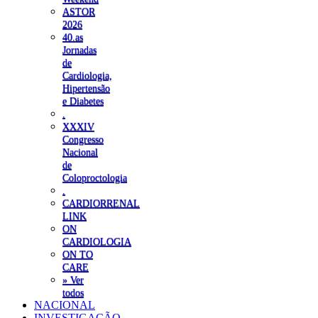
ASTOR
2026
40.as
Jornadas
de
Cardiologia,
Hipertensão
e Diabetes
.
XXXIV
Congresso
Nacional
de
Coloproctologia
.
CARDIORRENAL
LINK
ON
CARDIOLOGIA
ON TO
CARE
» Ver
todos
NACIONAL
INVESTIGAÇÃO