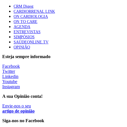
elegíveis para inibidores PD-(L)1
CRM Digest
61 visualizações
CARDIORRENAL LINK
ON CARDIOLOGIA
ON TO CARE
Especialistas defendem mais potássio na alimentação
AGENDA
para ajudar a controlar a hipertensão
ENTREVISTAS
57 visualizações
SIMPÓSIOS
SAÚDEONLINE.TV
OPINIÃO
MAIS NOTÍCIAS
Esteja sempre informado
Facebook
Twitter
Sindicato diz que nova carreira de médicos dentistas reforça
Linkedin
estabilidade no SNS
Youtube
6 Ago, 2026
|
0 Comments
Instagram
A sua Opinião conta!
Mais de 400 utentes beneficiaram de comparticipação reforçada
Envie-nos o seu
para tratamentos de infertilidade na Madeira
artigo de opinião
6 Ago, 2026
|
0 Comments
Siga-nos no Facebook