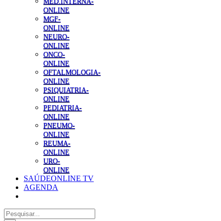
MED.INTERNA-
ONLINE
MGF-
ONLINE
NEURO-
ONLINE
ONCO-
ONLINE
OFTALMOLOGIA-
ONLINE
PSIQUIATRIA-
ONLINE
PEDIATRIA-
ONLINE
PNEUMO-
ONLINE
REUMA-
ONLINE
URO-
ONLINE
SAÚDEONLINE TV
AGENDA
Pesquisar