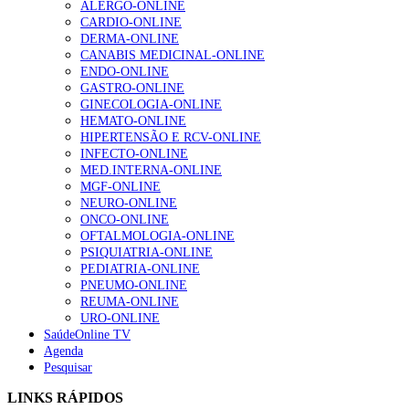
ALERGO-ONLINE
202 visualizações
CARDIO-ONLINE
DERMA-ONLINE
CANABIS MEDICINAL-ONLINE
ENDO-ONLINE
Alguns milhares de utentes podem ficar sem médico de
GASTRO-ONLINE
família com nova regras do registo, alerta associação
GINECOLOGIA-ONLINE
175 visualizações
HEMATO-ONLINE
HIPERTENSÃO E RCV-ONLINE
INFECTO-ONLINE
MED.INTERNA-ONLINE
Quase quatro em cada dez doentes com enfarte
MGF-ONLINE
apresentavam níveis elevados de Lp(a), revela estudo
NEURO-ONLINE
86 visualizações
ONCO-ONLINE
OFTALMOLOGIA-ONLINE
PSIQUIATRIA-ONLINE
PEDIATRIA-ONLINE
“Os programas de rastreio do cancro do pulmão são
PNEUMO-ONLINE
custo-efetivos e representam um investimento
REUMA-ONLINE
sustentável para os sistemas de saúde”
URO-ONLINE
66 visualizações
SaúdeOnline TV
Agenda
Pesquisar
Trodelvy aprovado para primeira linha no cancro da
LINKS RÁPIDOS
mama triplo negativo metastático em doentes não