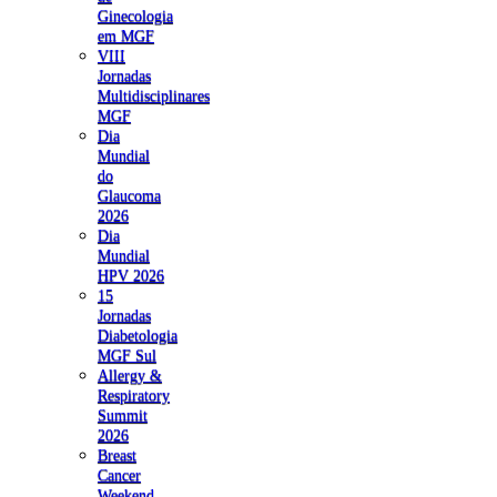
Ginecologia
em MGF
VIII
Jornadas
Multidisciplinares
MGF
Dia
Mundial
do
Glaucoma
2026
Dia
Mundial
HPV 2026
15
Jornadas
Diabetologia
MGF Sul
Allergy &
Respiratory
Summit
2026
Breast
Cancer
Weekend