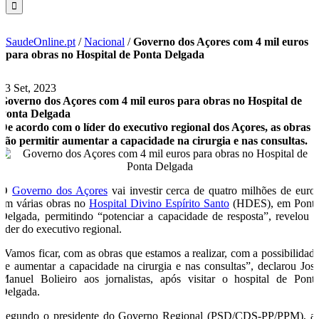
SaudeOnline.pt
/
Nacional
/
Governo dos Açores com 4 mil euros
para obras no Hospital de Ponta Delgada
13 Set, 2023
Governo dos Açores com 4 mil euros para obras no Hospital de
Ponta Delgada
De acordo com o líder do executivo regional dos Açores, as obras
vão permitir aumentar a capacidade na cirurgia e nas consultas.
O
Governo dos Açores
vai investir cerca de quatro milhões de euro
em várias obras no
Hospital Divino Espírito Santo
(HDES), em Pont
Delgada, permitindo “potenciar a capacidade de resposta”, revelou 
líder do executivo regional.
“Vamos ficar, com as obras que estamos a realizar, com a possibilidad
de aumentar a capacidade na cirurgia e nas consultas”, declarou Jos
Manuel Bolieiro aos jornalistas, após visitar o hospital de Pont
Delgada.
Segundo o presidente do Governo Regional (PSD/CDS-PP/PPM), a