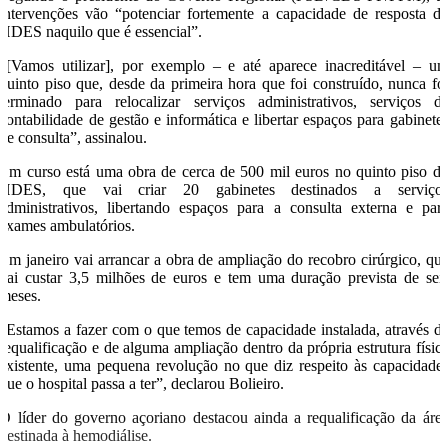
intervenções vão “potenciar fortemente a capacidade de resposta d
HDES naquilo que é essencial”.
“[Vamos utilizar], por exemplo – e até aparece inacreditável – u
quinto piso que, desde da primeira hora que foi construído, nunca fo
terminado para relocalizar serviços administrativos, serviços d
contabilidade de gestão e informática e libertar espaços para gabinete
de consulta”, assinalou.
Em curso está uma obra de cerca de 500 mil euros no quinto piso d
HDES, que vai criar 20 gabinetes destinados a serviço
administrativos, libertando espaços para a consulta externa e par
exames ambulatórios.
Em janeiro vai arrancar a obra de ampliação do recobro cirúrgico, qu
vai custar 3,5 milhões de euros e tem uma duração prevista de sei
meses.
“Estamos a fazer com o que temos de capacidade instalada, através d
requalificação e de alguma ampliação dentro da própria estrutura físic
existente, uma pequena revolução no que diz respeito às capacidade
que o hospital passa a ter”, declarou Bolieiro.
O líder do governo açoriano destacou ainda a requalificação da áre
destinada à hemodiálise.