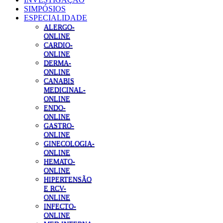
SIMPÓSIOS
ESPECIALIDADE
ALERGO-
ONLINE
CARDIO-
ONLINE
DERMA-
ONLINE
CANABIS
MEDICINAL-
ONLINE
ENDO-
ONLINE
GASTRO-
ONLINE
GINECOLOGIA-
ONLINE
HEMATO-
ONLINE
HIPERTENSÃO
E RCV-
ONLINE
INFECTO-
ONLINE