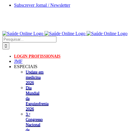
Skip
Subscrever Jornal / Newsletter
to
content
Pesquisar
LOGIN PROFISSIONAIS
JMF
ESPECIAIS
Update em
medicina
2026
Dia
Mundial
da
Esquizofrenia
2026
3.ᵒ
Congresso
Nacional
de