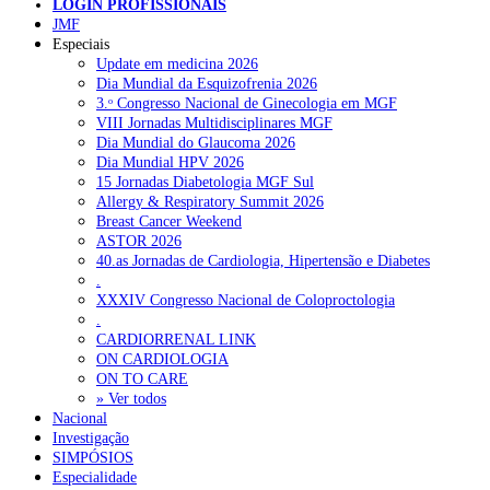
LOGIN PROFISSIONAIS
JMF
Especiais
NOTÍCIAS RECENTES
Update em medicina 2026
Dia Mundial da Esquizofrenia 2026
3.ᵒ Congresso Nacional de Ginecologia em MGF
Quase 11.900 jovens recorreram aos cheques psicólogo e
VIII Jornadas Multidisciplinares MGF
nutricionista no primeiro mês
7 de Agosto, 2026
Dia Mundial do Glaucoma 2026
Dia Mundial HPV 2026
ULS de Coimbra estreia cirurgia endoscópica do ouvido com
15 Jornadas Diabetologia MGF Sul
apoio robótico em Portugal
7 de Agosto, 2026
Allergy & Respiratory Summit 2026
Breast Cancer Weekend
Enfermeiros exigem esclarecimentos sobre eventual gestão
ASTOR 2026
privada da ULS do Algarve
7 de Agosto, 2026
40.as Jornadas de Cardiologia, Hipertensão e Diabetes
.
Ordem dos Médicos alerta para riscos no novo sistema de acesso
XXXIV Congresso Nacional de Coloproctologia
a consultas e cirurgias
7 de Agosto, 2026
.
CARDIORRENAL LINK
Portugal está a formar os médicos de que precisa?
6 de Agosto,
ON CARDIOLOGIA
2026
ON TO CARE
» Ver todos
Nacional
Investigação
NOTÍCIAS MAIS LIDAS
SIMPÓSIOS
Especialidade
Enfermagem Forense. “Da urgência ao tribunal, cada