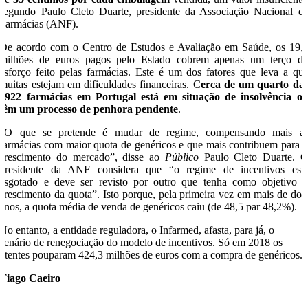
segundo Paulo Cleto Duarte, presidente da Associação Nacional d
Farmácias (ANF).
De acordo com o Centro de Estudos e Avaliação em Saúde, os 19,
milhões de euros pagos pelo Estado cobrem apenas um terço d
esforço feito pelas farmácias. Este é um dos fatores que leva a qu
muitas estejam em dificuldades financeiras. C
erca de um quarto da
2922 farmácias em Portugal está em situação de insolvência o
têm um processo de penhora pendente
.
“O que se pretende é mudar de regime, compensando mais a
farmácias com maior quota de genéricos e que mais contribuem para 
crescimento do mercado”, disse ao
Público
Paulo Cleto Duarte. 
presidente da ANF considera que “o regime de incentivos est
esgotado e deve ser revisto por outro que tenha como objetivo 
crescimento da quota”. Isto porque, pela primeira vez em mais de doi
anos, a quota média de venda de genéricos caiu (de 48,5 par 48,2%).
No entanto, a entidade reguladora, o Infarmed, afasta, para já, o
cenário de renegociação do modelo de incentivos. Só em 2018 os
utentes pouparam 424,3 milhões de euros com a compra de genéricos.
Tiago Caeiro