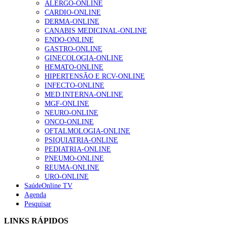
ALERGO-ONLINE
gesto conta e cada profissional faz a diferença”
CARDIO-ONLINE
203 visualizações
DERMA-ONLINE
CANABIS MEDICINAL-ONLINE
ENDO-ONLINE
GASTRO-ONLINE
1.º Episódio do Podcast “Frequência Cardio – Sintoniza
GINECOLOGIA-ONLINE
te na Insuficiência Cardíaca” da Bayer
HEMATO-ONLINE
202 visualizações
HIPERTENSÃO E RCV-ONLINE
INFECTO-ONLINE
MED.INTERNA-ONLINE
MGF-ONLINE
Alguns milhares de utentes podem ficar sem médico de
NEURO-ONLINE
família com nova regras do registo, alerta associação
ONCO-ONLINE
160 visualizações
OFTALMOLOGIA-ONLINE
PSIQUIATRIA-ONLINE
PEDIATRIA-ONLINE
PNEUMO-ONLINE
REUMA-ONLINE
“Os programas de rastreio do cancro do pulmão são
URO-ONLINE
custo-efetivos e representam um investimento
SaúdeOnline TV
sustentável para os sistemas de saúde”
Agenda
94 visualizações
Pesquisar
LINKS RÁPIDOS
Quase quatro em cada dez doentes com enfarte