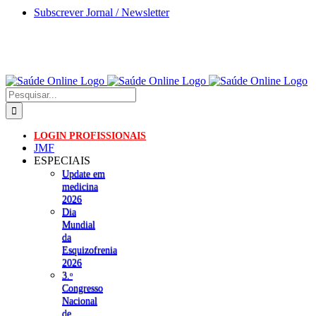
Skip
Subscrever Jornal / Newsletter
to
content
Pesquisar
LOGIN PROFISSIONAIS
JMF
ESPECIAIS
Update em
medicina
2026
Dia
Mundial
da
Esquizofrenia
2026
3.ᵒ
Congresso
Nacional
de