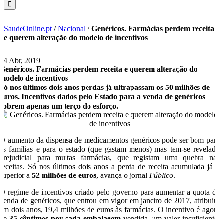
SaudeOnline.pt
/
Nacional
/
Genéricos. Farmácias perdem receita
e querem alteração do modelo de incentivos
24 Abr, 2019
Genéricos. Farmácias perdem receita e querem alteração do
modelo de incentivos
Só nos últimos dois anos perdas já ultrapassam os 50 milhões de
euros. Incentivos dados pelo Estado para a venda de genéricos
cobrem apenas um terço do esforço.
O aumento da dispensa de medicamentos genéricos pode ser bom par
as famílias e para o estado (que gastam menos) mas tem-se revelad
prejudicial para muitas farmácias, que registam uma quebra na
receitas. Só nos últimos dois anos a perda de receita acumulada já 
superior a
52 milhões de euros
, avança o jornal
Público
.
O regime de incentivos criado pelo governo para aumentar a quota d
venda de genéricos, que entrou em vigor em janeiro de 2017, atribuiu
em dois anos, 19,4 milhões de euros às farmácias. O incentivo é agor
de
35 cêntimos por cada embalagem
vendida, um valor insuficiente