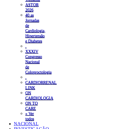
ASTOR
2026
40.as
Jornadas
de
Cardiologia,
Hipertensão
e Diabetes
.
XXXIV
Congresso
Nacional
de
Coloproctologia
.
CARDIORRENAL
LINK
ON
CARDIOLOGIA
ON TO
CARE
» Ver
todos
NACIONAL
INVESTIGAÇÃO