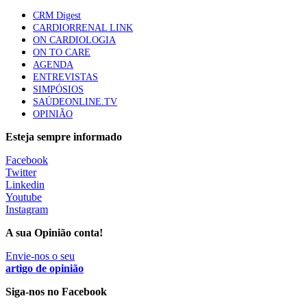
apresentavam níveis elevados de Lp(a), revela estudo
CRM Digest
88 visualizações
CARDIORRENAL LINK
ON CARDIOLOGIA
ON TO CARE
AGENDA
Trodelvy aprovado para primeira linha no cancro da
ENTREVISTAS
mama triplo negativo metastático em doentes não
SIMPÓSIOS
elegíveis para inibidores PD-(L)1
SAÚDEONLINE.TV
61 visualizações
OPINIÃO
Esteja sempre informado
MAIS NOTÍCIAS
Facebook
Twitter
Linkedin
Quase 11.900 jovens recorreram aos cheques psicólogo e
Youtube
nutricionista no primeiro mês
Instagram
7 Ago, 2026
|
0 Comments
A sua Opinião conta!
Envie-nos o seu
ULS de Coimbra estreia cirurgia endoscópica do ouvido com
artigo de opinião
apoio robótico em Portugal
Siga-nos no Facebook
7 Ago, 2026
|
0 Comments