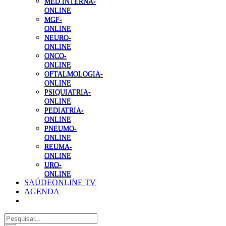
MED.INTERNA-
ONLINE
MGF-
ONLINE
NEURO-
ONLINE
ONCO-
ONLINE
OFTALMOLOGIA-
ONLINE
PSIQUIATRIA-
ONLINE
PEDIATRIA-
ONLINE
PNEUMO-
ONLINE
REUMA-
ONLINE
URO-
ONLINE
SAÚDEONLINE TV
AGENDA
Pesquisar