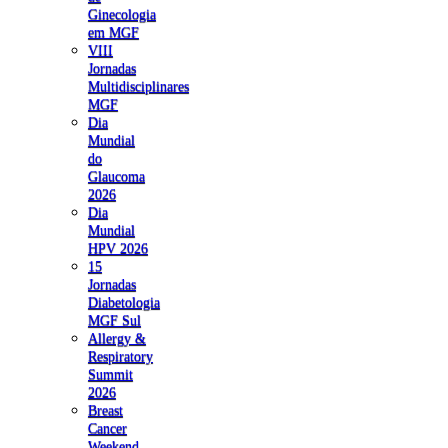
Ginecologia
em MGF
VIII
Jornadas
Multidisciplinares
MGF
Dia
Mundial
do
Glaucoma
2026
Dia
Mundial
HPV 2026
15
Jornadas
Diabetologia
MGF Sul
Allergy &
Respiratory
Summit
2026
Breast
Cancer
Weekend