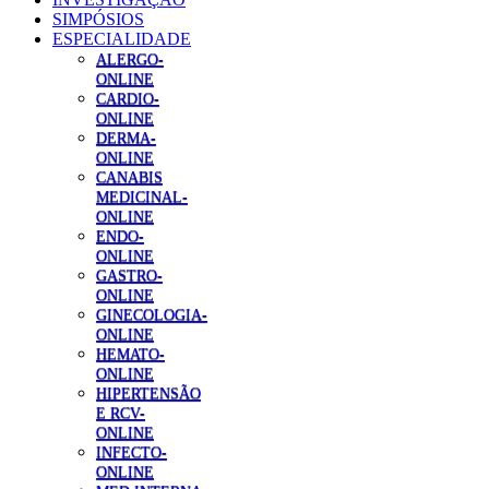
SIMPÓSIOS
ESPECIALIDADE
ALERGO-
ONLINE
CARDIO-
ONLINE
DERMA-
ONLINE
CANABIS
MEDICINAL-
ONLINE
ENDO-
ONLINE
GASTRO-
ONLINE
GINECOLOGIA-
ONLINE
HEMATO-
ONLINE
HIPERTENSÃO
E RCV-
ONLINE
INFECTO-
ONLINE