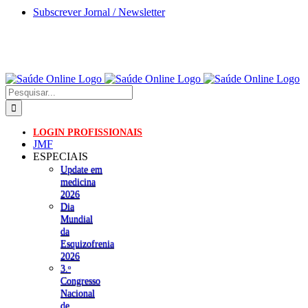
Skip
Subscrever Jornal / Newsletter
to
content
Pesquisar
LOGIN PROFISSIONAIS
JMF
ESPECIAIS
Update em
medicina
2026
Dia
Mundial
da
Esquizofrenia
2026
3.ᵒ
Congresso
Nacional
de