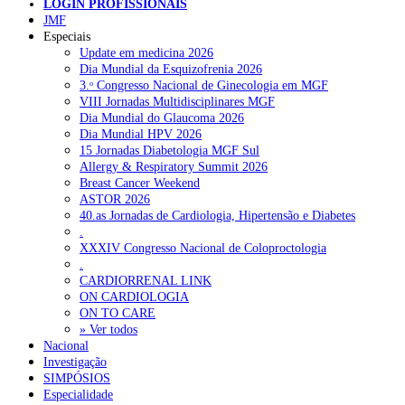
LOGIN PROFISSIONAIS
NOTÍCIAS RECENTES
JMF
Especiais
Update em medicina 2026
Quase 11.900 jovens recorreram aos cheques psicólogo e
Dia Mundial da Esquizofrenia 2026
nutricionista no primeiro mês
7 de Agosto, 2026
3.ᵒ Congresso Nacional de Ginecologia em MGF
VIII Jornadas Multidisciplinares MGF
ULS de Coimbra estreia cirurgia endoscópica do ouvido com
Dia Mundial do Glaucoma 2026
apoio robótico em Portugal
7 de Agosto, 2026
Dia Mundial HPV 2026
15 Jornadas Diabetologia MGF Sul
Enfermeiros exigem esclarecimentos sobre eventual gestão
Allergy & Respiratory Summit 2026
privada da ULS do Algarve
7 de Agosto, 2026
Breast Cancer Weekend
ASTOR 2026
Ordem dos Médicos alerta para riscos no novo sistema de acesso
40.as Jornadas de Cardiologia, Hipertensão e Diabetes
a consultas e cirurgias
7 de Agosto, 2026
.
XXXIV Congresso Nacional de Coloproctologia
Portugal está a formar os médicos de que precisa?
6 de Agosto,
.
2026
CARDIORRENAL LINK
ON CARDIOLOGIA
ON TO CARE
» Ver todos
NOTÍCIAS MAIS LIDAS
Nacional
Investigação
Enfermagem Forense. “Da urgência ao tribunal, cada
SIMPÓSIOS
gesto conta e cada profissional faz a diferença”
Especialidade
203 visualizações