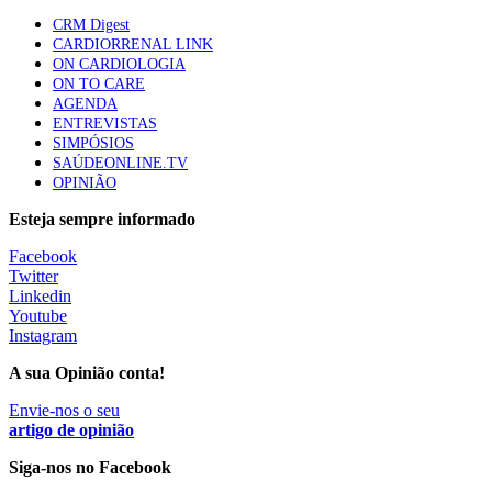
CRM Digest
CARDIORRENAL LINK
ON CARDIOLOGIA
Trodelvy aprovado para primeira linha no cancro da
ON TO CARE
mama triplo negativo metastático em doentes não
AGENDA
elegíveis para inibidores PD-(L)1
ENTREVISTAS
61 visualizações
SIMPÓSIOS
SAÚDEONLINE.TV
OPINIÃO
MAIS NOTÍCIAS
Esteja sempre informado
Facebook
Quase 11.900 jovens recorreram aos cheques psicólogo e
Twitter
nutricionista no primeiro mês
Linkedin
7 Ago, 2026
|
0 Comments
Youtube
Instagram
A sua Opinião conta!
ULS de Coimbra estreia cirurgia endoscópica do ouvido com
apoio robótico em Portugal
Envie-nos o seu
artigo de opinião
7 Ago, 2026
|
0 Comments
Siga-nos no Facebook