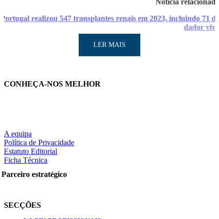
Notícia relacionad
Portugal realizou 547 transplantes renais em 2023, incluindo 71 d
dador viv
LER MAIS
CONHEÇA-NOS MELHOR
LER MAIS
A equipa
Política de Privacidade
Estatuto Editorial
Ficha Técnica
Partilhe nas redes sociais:
Parceiro estratégico
Pesquisar
SECÇÕES