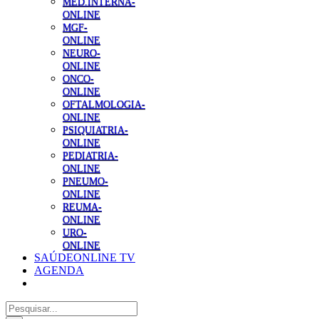
MED.INTERNA-
ONLINE
MGF-
ONLINE
NEURO-
ONLINE
ONCO-
ONLINE
OFTALMOLOGIA-
ONLINE
PSIQUIATRIA-
ONLINE
PEDIATRIA-
ONLINE
PNEUMO-
ONLINE
REUMA-
ONLINE
URO-
ONLINE
SAÚDEONLINE TV
AGENDA
Pesquisar