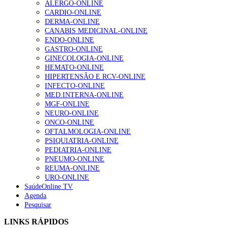
ALERGO-ONLINE
CARDIO-ONLINE
DERMA-ONLINE
CANABIS MEDICINAL-ONLINE
1.º Episódio do Podcast “Frequência Cardio – Sintoniza
ENDO-ONLINE
te na Insuficiência Cardíaca” da Bayer
GASTRO-ONLINE
202 visualizações
GINECOLOGIA-ONLINE
HEMATO-ONLINE
HIPERTENSÃO E RCV-ONLINE
INFECTO-ONLINE
Alguns milhares de utentes podem ficar sem médico de
MED.INTERNA-ONLINE
família com nova regras do registo, alerta associação
MGF-ONLINE
160 visualizações
NEURO-ONLINE
ONCO-ONLINE
OFTALMOLOGIA-ONLINE
PSIQUIATRIA-ONLINE
PEDIATRIA-ONLINE
“Os programas de rastreio do cancro do pulmão são
PNEUMO-ONLINE
custo-efetivos e representam um investimento
REUMA-ONLINE
sustentável para os sistemas de saúde”
URO-ONLINE
94 visualizações
SaúdeOnline TV
Agenda
Pesquisar
Quase quatro em cada dez doentes com enfarte
apresentavam níveis elevados de Lp(a), revela estudo
LINKS RÁPIDOS
88 visualizações