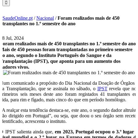
SaudeOnline.pt
/
Nacional
/
Foram realizados mais de 450
transplantes no 1.º semestre do ano
18 Jul, 2024
Foram realizados mais de 450 transplantes no 1.º semestre do ano
Mais de 450 pessoas foram transplantadas no primeiro semestre
do ano, segundo o Instituto Português do Sangue e da
Transplantação (IPST), que aponta para um aumento dos
dadores vivos.
Num comunicado a propósito do Dia Nacional da Doação de Órgãos 
da Transplantação, que se assinala no sábado, o
IPST
revela que no
primeiros seis meses deste ano foram registados 41 transplantes e
vida, para rim e fígado, mais cinco do que em período homólogo.
“A realçar esta tendência destaca-se, este ano, o segundo dador altruíst
não dirigido em Portugal”, ou seja, que doou o seu órgão sem receto
identificado, acrescenta o instituto.
O IPST salienta ainda que,
em 2023, Portugal ocupou o 3.º lugar 
nível mundial e o 2.º lugar na Europa em termos de dadores d