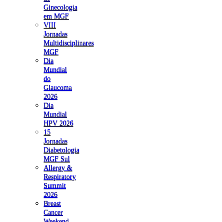
Ginecologia
em MGF
VIII
Jornadas
Multidisciplinares
MGF
Dia
Mundial
do
Glaucoma
2026
Dia
Mundial
HPV 2026
15
Jornadas
Diabetologia
MGF Sul
Allergy &
Respiratory
Summit
2026
Breast
Cancer
Weekend