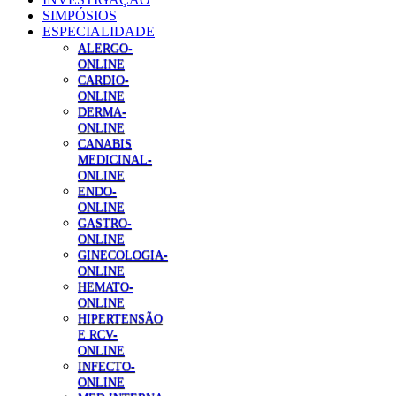
SIMPÓSIOS
ESPECIALIDADE
ALERGO-
ONLINE
CARDIO-
ONLINE
DERMA-
ONLINE
CANABIS
MEDICINAL-
ONLINE
ENDO-
ONLINE
GASTRO-
ONLINE
GINECOLOGIA-
ONLINE
HEMATO-
ONLINE
HIPERTENSÃO
E RCV-
ONLINE
INFECTO-
ONLINE