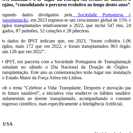
órgãos, “consolidando o percurso evolutivo ao longo destes anos”.
Segundo dados divulgados pela
Sociedade Portuguesa d
Transplantação
, em 2023 registou-se um crescimento global de 15% d
órgãos transplantados relativamente a 2022, que inclui 547 rins, 24
fígados, 87 pulmões, 52 corações e 28 pâncreas.
Os dados do IPST indicam que, em 2023, “foram colhidos 1.06
órgãos, mais 172 que em 2022, e foram transplantados 963 órgãos
mais 128 que em 2022”.
O IPST, em parceria com a Sociedade Portuguesa de Transplantação
assinalam no sábado o Dia Nacional da Doação de Órgãos 
Transplantação. Este ano as comemorações terão lugar nas instalaçõe
do Estado Maior da Força Aérea em Lisboa.
Sob o tema “Celebrar a Vida: Transplante, Desporto e inovação par
um futuro saudável”, a iniciativa visa enaltecer os hábitos saudávei
fundamentais ao doente transplantado, acompanhando o constant
progresso científico, mais especificamente a Inteligência Artificial.
LUSA