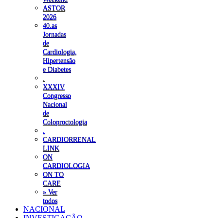
ASTOR
2026
40.as
Jornadas
de
Cardiologia,
Hipertensão
e Diabetes
.
XXXIV
Congresso
Nacional
de
Coloproctologia
.
CARDIORRENAL
LINK
ON
CARDIOLOGIA
ON TO
CARE
» Ver
todos
NACIONAL
INVESTIGAÇÃO