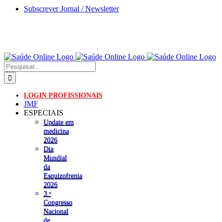
Skip
Subscrever Jornal / Newsletter
to
content
Pesquisar
LOGIN PROFISSIONAIS
JMF
ESPECIAIS
Update em
medicina
2026
Dia
Mundial
da
Esquizofrenia
2026
3.ᵒ
Congresso
Nacional
de