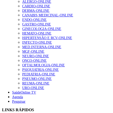
ALERGO-ONLINE
CARDIO-ONLINE
Enfermagem Forense. “Da urgência ao tribunal, cada
DERMA-ONLINE
gesto conta e cada profissional faz a diferença”
CANABIS MEDICINAL-ONLINE
203 visualizações
ENDO-ONLINE
GASTRO-ONLINE
GINECOLOGIA-ONLINE
HEMATO-ONLINE
1.º Episódio do Podcast “Frequência Cardio – Sintoniza
HIPERTENSÃO E RCV-ONLINE
te na Insuficiência Cardíaca” da Bayer
INFECTO-ONLINE
169 visualizações
MED.INTERNA-ONLINE
MGF-ONLINE
NEURO-ONLINE
ONCO-ONLINE
Alguns milhares de utentes podem ficar sem médico de
OFTALMOLOGIA-ONLINE
família com nova regras do registo, alerta associação
PSIQUIATRIA-ONLINE
132 visualizações
PEDIATRIA-ONLINE
PNEUMO-ONLINE
REUMA-ONLINE
URO-ONLINE
SaúdeOnline TV
“Os programas de rastreio do cancro do pulmão são
Agenda
custo-efetivos e representam um investimento
Pesquisar
sustentável para os sistemas de saúde”
93 visualizações
LINKS RÁPIDOS