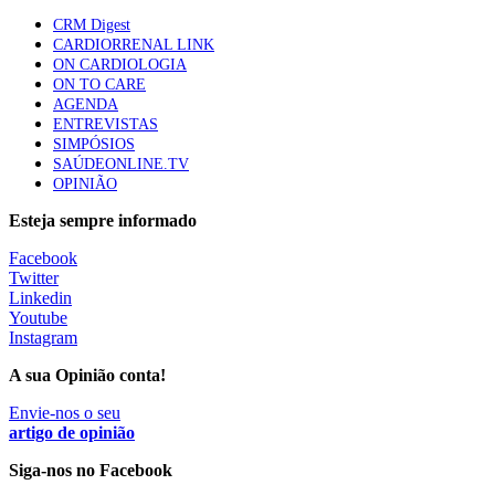
CRM Digest
Quase quatro em cada dez doentes com enfarte
CARDIORRENAL LINK
apresentavam níveis elevados de Lp(a), revela estudo
ON CARDIOLOGIA
87 visualizações
ON TO CARE
AGENDA
ENTREVISTAS
SIMPÓSIOS
Trodelvy aprovado para primeira linha no cancro da
SAÚDEONLINE.TV
mama triplo negativo metastático em doentes não
OPINIÃO
elegíveis para inibidores PD-(L)1
61 visualizações
Esteja sempre informado
Facebook
MAIS NOTÍCIAS
Twitter
Linkedin
Youtube
Instagram
Quase 11.900 jovens recorreram aos cheques psicólogo e
nutricionista no primeiro mês
A sua Opinião conta!
7 Ago, 2026
|
0 Comments
Envie-nos o seu
artigo de opinião
ULS de Coimbra estreia cirurgia endoscópica do ouvido com
Siga-nos no Facebook
apoio robótico em Portugal