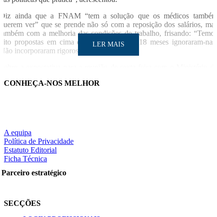
Diz ainda que a FNAM “tem a solução que os médicos també
querem ver” que se prende não só com a reposição dos salários, ma
também com a melhoria das condições de trabalho, frisando: “Temo
oito propostas em cima da mesa e durante 18 meses ignoraram-nas
LER MAIS
Não incorporaram rigorosamente nada”.
Sobre a expectativa para a reunião de sexta-feira com o Ministério d
Saúde, a responsável diz que são baixas e insiste: “As cedências nest
CONHEÇA-NOS MELHOR
altura são acima de tudo e por parte do Governo, porque as soluçõe
estão em cima da mesa”.
LUSA
Notícia relacionad
A equipa
Política de Privacidade
FNAM pede fiscalização preventiva da constitucionalidade d
LER MAIS
Estatuto Editorial
regime de dedicação plen
Ficha Técnica
Parceiro estratégico
Partilhe nas redes sociais:
SECÇÕES