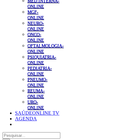
MED.INTERNA-
ONLINE
MGF-
ONLINE
NEURO-
ONLINE
ONCO-
ONLINE
OFTALMOLOGIA-
ONLINE
PSIQUIATRIA-
ONLINE
PEDIATRIA-
ONLINE
PNEUMO-
ONLINE
REUMA-
ONLINE
URO-
ONLINE
SAÚDEONLINE TV
AGENDA
Pesquisar