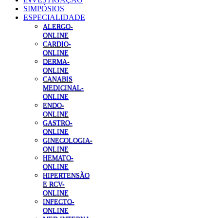
SIMPÓSIOS
ESPECIALIDADE
ALERGO-
ONLINE
CARDIO-
ONLINE
DERMA-
ONLINE
CANABIS
MEDICINAL-
ONLINE
ENDO-
ONLINE
GASTRO-
ONLINE
GINECOLOGIA-
ONLINE
HEMATO-
ONLINE
HIPERTENSÃO
E RCV-
ONLINE
INFECTO-
ONLINE