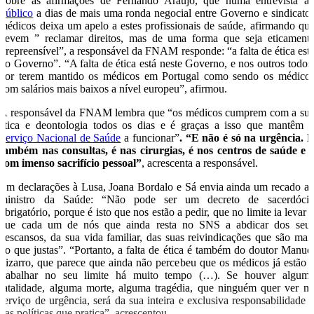
Sobre as afirmações de Fernando Araújo, que numa entrevista a
Público
a dias de mais uma ronda negocial entre Governo e sindicato
médicos deixa um apelo a estes profissionais de saúde, afirmando qu
devem ” reclamar direitos, mas de uma forma que seja eticament
irrepreensível”, a responsável da FNAM responde: “a falta de ética est
no Governo”. “A falta de ética está neste Governo, e nos outros todos
por terem mantido os médicos em Portugal como sendo os médico
com salários mais baixos a nível europeu”, afirmou.
A responsável da FNAM lembra que “os médicos cumprem com a su
ética e deontologia todos os dias e é graças a isso que mantêm 
Serviço Nacional de Saúde
a funcionar”
. “E não é só na urgência. 
também nas consultas, é nas cirurgias, é nos centros de saúde e 
com imenso sacrifício pessoal”
, acrescenta a responsável.
Em declarações à Lusa, Joana Bordalo e Sá envia ainda um recado a
ministro da Saúde: “Não pode ser um decreto de sacerdóci
obrigatório, porque é isto que nos estão a pedir, que no limite ia levar 
que cada um de nós que ainda resta no SNS a abdicar dos seu
descansos, da sua vida familiar, das suas reivindicações que são mai
do que justas”. “Portanto, a falta de ética é também do doutor Manue
Pizarro, que parece que ainda não percebeu que os médicos já estão 
trabalhar no seu limite há muito tempo (…). Se houver algum
fatalidade, alguma morte, alguma tragédia, que ninguém quer ver n
serviço de urgência, será da sua inteira e exclusiva responsabilidade 
das políticas que pratica”, acrescentou.