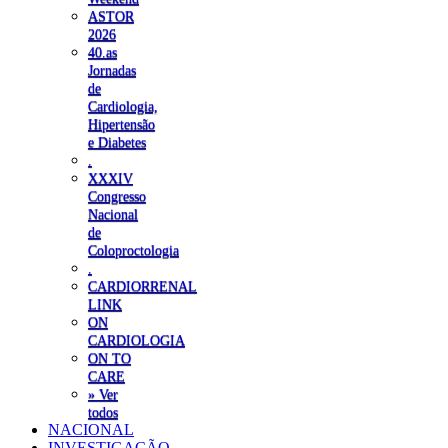
ASTOR
2026
40.as
Jornadas
de
Cardiologia,
Hipertensão
e Diabetes
.
XXXIV
Congresso
Nacional
de
Coloproctologia
.
CARDIORRENAL
LINK
ON
CARDIOLOGIA
ON TO
CARE
» Ver
todos
NACIONAL
INVESTIGAÇÃO