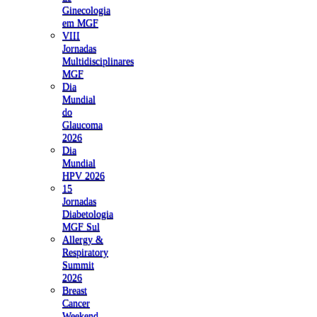
Ginecologia
em MGF
VIII
Jornadas
Multidisciplinares
MGF
Dia
Mundial
do
Glaucoma
2026
Dia
Mundial
HPV 2026
15
Jornadas
Diabetologia
MGF Sul
Allergy &
Respiratory
Summit
2026
Breast
Cancer
Weekend