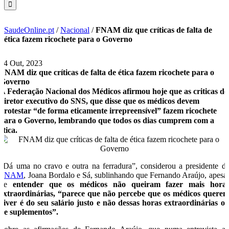
SaudeOnline.pt
/
Nacional
/
FNAM diz que críticas de falta de
ética fazem ricochete para o Governo
24 Out, 2023
FNAM diz que críticas de falta de ética fazem ricochete para o
Governo
A Federação Nacional dos Médicos afirmou hoje que as criticas do
diretor executivo do SNS, que disse que os médicos devem
protestar “de forma eticamente irrepreensível” fazem ricochete
para o Governo, lembrando que todos os dias cumprem com a
ética.
“Dá uma no cravo e outra na ferradura”, considerou a presidente d
FNAM
, Joana Bordalo e Sá, sublinhando que Fernando Araújo, apesa
de
entender que os médicos não queiram fazer mais hora
extraordinárias, “parece que não percebe que os médicos quere
viver é do seu salário justo e não dessas horas extraordinárias o
de suplementos”.