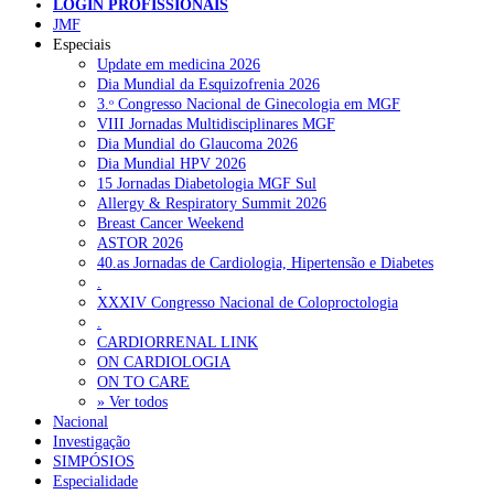
LOGIN PROFISSIONAIS
JMF
Pesquisar
Especiais
Update em medicina 2026
Dia Mundial da Esquizofrenia 2026
3.ᵒ Congresso Nacional de Ginecologia em MGF
NOTÍCIAS RECENTES
VIII Jornadas Multidisciplinares MGF
Dia Mundial do Glaucoma 2026
Quase 11.900 jovens recorreram aos cheques psicólogo e
Dia Mundial HPV 2026
nutricionista no primeiro mês
7 de Agosto, 2026
15 Jornadas Diabetologia MGF Sul
Allergy & Respiratory Summit 2026
ULS de Coimbra estreia cirurgia endoscópica do ouvido com
Breast Cancer Weekend
apoio robótico em Portugal
7 de Agosto, 2026
ASTOR 2026
40.as Jornadas de Cardiologia, Hipertensão e Diabetes
Enfermeiros exigem esclarecimentos sobre eventual gestão
.
privada da ULS do Algarve
7 de Agosto, 2026
XXXIV Congresso Nacional de Coloproctologia
.
Ordem dos Médicos alerta para riscos no novo sistema de acesso
CARDIORRENAL LINK
a consultas e cirurgias
7 de Agosto, 2026
ON CARDIOLOGIA
ON TO CARE
Portugal está a formar os médicos de que precisa?
» Ver todos
6 de Agosto,
2026
Nacional
Investigação
SIMPÓSIOS
Especialidade
NOTÍCIAS MAIS LIDAS