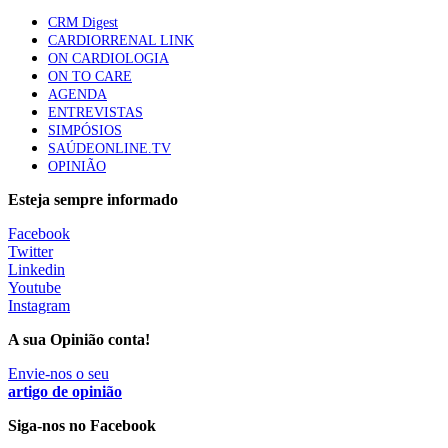
mama triplo negativo metastático em doentes não
CRM Digest
elegíveis para inibidores PD-(L)1
CARDIORRENAL LINK
61 visualizações
ON CARDIOLOGIA
ON TO CARE
AGENDA
Especialistas defendem mais potássio na alimentação
ENTREVISTAS
para ajudar a controlar a hipertensão
SIMPÓSIOS
57 visualizações
SAÚDEONLINE.TV
OPINIÃO
Esteja sempre informado
MAIS NOTÍCIAS
Facebook
Twitter
Linkedin
Sindicato diz que nova carreira de médicos dentistas reforça
Youtube
estabilidade no SNS
Instagram
6 Ago, 2026
|
0 Comments
A sua Opinião conta!
Envie-nos o seu
Mais de 400 utentes beneficiaram de comparticipação reforçada
artigo de opinião
para tratamentos de infertilidade na Madeira
Siga-nos no Facebook
6 Ago, 2026
|
0 Comments