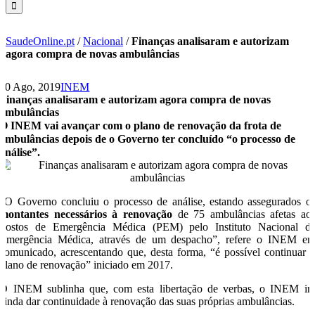
SaudeOnline.pt
/
Nacional
/
Finanças analisaram e autorizam
agora compra de novas ambulâncias
30 Ago, 2019
INEM
Finanças analisaram e autorizam agora compra de novas
ambulâncias
O INEM vai avançar com o plano de renovação da frota de
ambulâncias depois de o Governo ter concluído “o processo de
análise”.
“O Governo concluiu o processo de análise, estando assegurados o
montantes necessários à renovação
de 75 ambulâncias afetas ao
Postos de Emergência Médica (PEM) pelo Instituto Nacional d
Emergência Médica, através de um despacho”, refere o INEM e
comunicado, acrescentando que, desta forma, “é possível continuar 
plano de renovação” iniciado em 2017.
O INEM sublinha que, com esta libertação de verbas, o INEM ir
ainda dar continuidade à renovação das suas próprias ambulâncias.