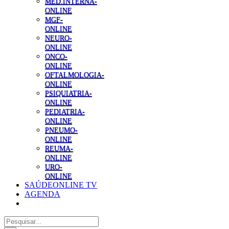
MED.INTERNA-
ONLINE
MGF-
ONLINE
NEURO-
ONLINE
ONCO-
ONLINE
OFTALMOLOGIA-
ONLINE
PSIQUIATRIA-
ONLINE
PEDIATRIA-
ONLINE
PNEUMO-
ONLINE
REUMA-
ONLINE
URO-
ONLINE
SAÚDEONLINE TV
AGENDA
Pesquisar