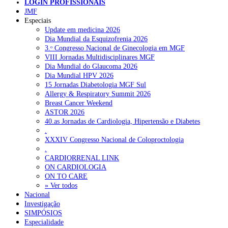
LOGIN PROFISSIONAIS
JMF
Especiais
NOTÍCIAS RECENTES
Update em medicina 2026
Dia Mundial da Esquizofrenia 2026
3.ᵒ Congresso Nacional de Ginecologia em MGF
Portugal está a formar os médicos de que precisa?
6 de Agosto,
VIII Jornadas Multidisciplinares MGF
2026
Dia Mundial do Glaucoma 2026
Dia Mundial HPV 2026
Estudantes de Medicina representados na 79.ª World Health
15 Jornadas Diabetologia MGF Sul
Assembly
6 de Agosto, 2026
Allergy & Respiratory Summit 2026
Breast Cancer Weekend
SCORA X-Change Portugal promove formação internacional
ASTOR 2026
em saúde sexual e reprodutiva
6 de Agosto, 2026
40.as Jornadas de Cardiologia, Hipertensão e Diabetes
.
ANEM reúne com coordenador do Pacto Estratégico para a
XXXIV Congresso Nacional de Coloproctologia
Saúde
6 de Agosto, 2026
.
CARDIORRENAL LINK
Sindicato diz que nova carreira de médicos dentistas reforça
ON CARDIOLOGIA
estabilidade no SNS
6 de Agosto, 2026
ON TO CARE
» Ver todos
Nacional
Investigação
NOTÍCIAS MAIS LIDAS
SIMPÓSIOS
Especialidade
Enfermagem Forense. “Da urgência ao tribunal, cada