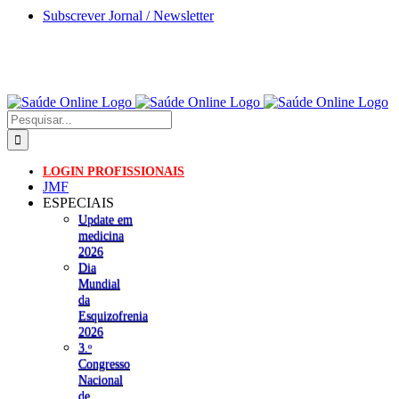
Skip
Subscrever Jornal / Newsletter
to
content
Pesquisar
LOGIN PROFISSIONAIS
JMF
ESPECIAIS
Update em
medicina
2026
Dia
Mundial
da
Esquizofrenia
2026
3.ᵒ
Congresso
Nacional
de