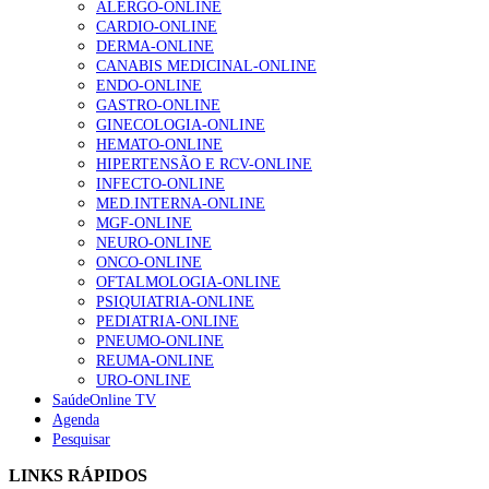
ALERGO-ONLINE
gesto conta e cada profissional faz a diferença”
CARDIO-ONLINE
202 visualizações
DERMA-ONLINE
CANABIS MEDICINAL-ONLINE
ENDO-ONLINE
GASTRO-ONLINE
Alguns milhares de utentes podem ficar sem médico de
GINECOLOGIA-ONLINE
família com nova regras do registo, alerta associação
HEMATO-ONLINE
175 visualizações
HIPERTENSÃO E RCV-ONLINE
INFECTO-ONLINE
MED.INTERNA-ONLINE
MGF-ONLINE
Quase quatro em cada dez doentes com enfarte
NEURO-ONLINE
apresentavam níveis elevados de Lp(a), revela estudo
ONCO-ONLINE
86 visualizações
OFTALMOLOGIA-ONLINE
PSIQUIATRIA-ONLINE
PEDIATRIA-ONLINE
PNEUMO-ONLINE
REUMA-ONLINE
“Os programas de rastreio do cancro do pulmão são
URO-ONLINE
custo-efetivos e representam um investimento
SaúdeOnline TV
sustentável para os sistemas de saúde”
Agenda
66 visualizações
Pesquisar
LINKS RÁPIDOS
Trodelvy aprovado para primeira linha no cancro da