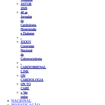
ASTOR
2026
40.as
Jornadas
de
Cardiologia,
Hipertensão
e Diabetes
.
XXXIV
Congresso
Nacional
de
Coloproctologia
.
CARDIORRENAL
LINK
ON
CARDIOLOGIA
ON TO
CARE
» Ver
todos
NACIONAL
INVESTIGAÇÃO