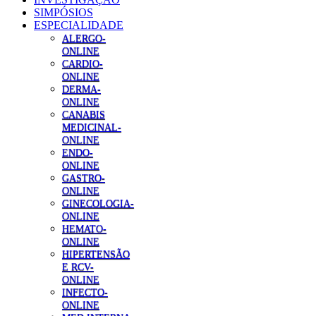
SIMPÓSIOS
ESPECIALIDADE
ALERGO-
ONLINE
CARDIO-
ONLINE
DERMA-
ONLINE
CANABIS
MEDICINAL-
ONLINE
ENDO-
ONLINE
GASTRO-
ONLINE
GINECOLOGIA-
ONLINE
HEMATO-
ONLINE
HIPERTENSÃO
E RCV-
ONLINE
INFECTO-
ONLINE