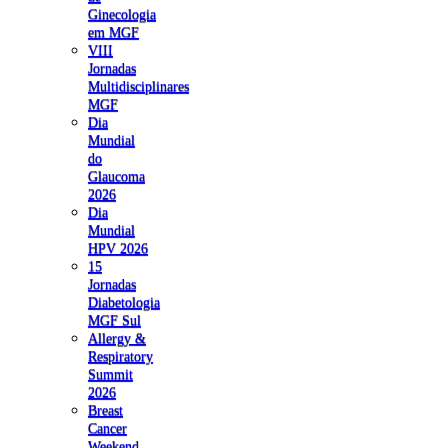
Ginecologia
em MGF
VIII
Jornadas
Multidisciplinares
MGF
Dia
Mundial
do
Glaucoma
2026
Dia
Mundial
HPV 2026
15
Jornadas
Diabetologia
MGF Sul
Allergy &
Respiratory
Summit
2026
Breast
Cancer
Weekend