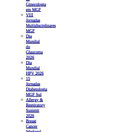
Ginecologia
em MGF
VIII
Jornadas
Multidisciplinares
MGF
Dia
Mundial
do
Glaucoma
2026
Dia
Mundial
HPV 2026
15
Jornadas
Diabetologia
MGF Sul
Allergy &
Respiratory
Summit
2026
Breast
Cancer
Weekend