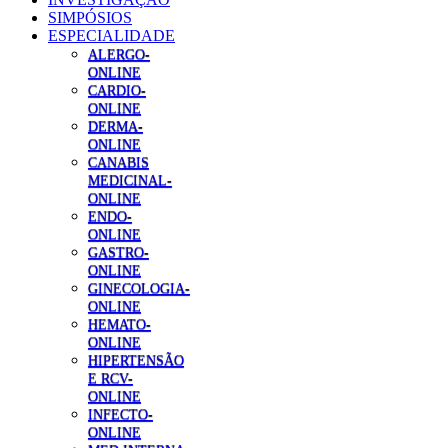
SIMPÓSIOS
ESPECIALIDADE
ALERGO-
ONLINE
CARDIO-
ONLINE
DERMA-
ONLINE
CANABIS
MEDICINAL-
ONLINE
ENDO-
ONLINE
GASTRO-
ONLINE
GINECOLOGIA-
ONLINE
HEMATO-
ONLINE
HIPERTENSÃO
E RCV-
ONLINE
INFECTO-
ONLINE