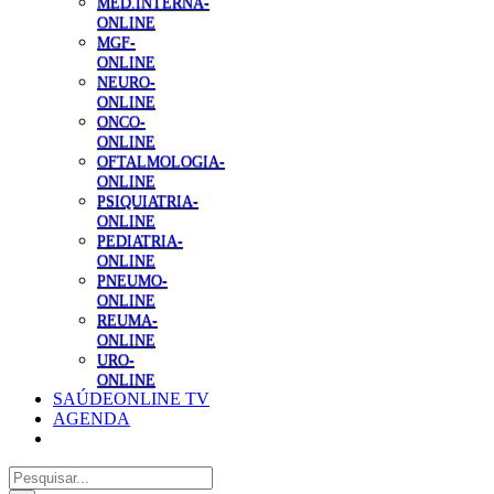
MED.INTERNA-
ONLINE
MGF-
ONLINE
NEURO-
ONLINE
ONCO-
ONLINE
OFTALMOLOGIA-
ONLINE
PSIQUIATRIA-
ONLINE
PEDIATRIA-
ONLINE
PNEUMO-
ONLINE
REUMA-
ONLINE
URO-
ONLINE
SAÚDEONLINE TV
AGENDA
Pesquisar