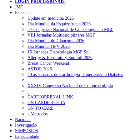
NOTÍCIAS RECENTES
LOGIN PROFISSIONAIS
JMF
Especiais
Quase 11.900 jovens recorreram aos cheques psicólogo e
Update em medicina 2026
nutricionista no primeiro mês
7 de Agosto, 2026
Dia Mundial da Esquizofrenia 2026
3.ᵒ Congresso Nacional de Ginecologia em MGF
ULS de Coimbra estreia cirurgia endoscópica do ouvido com
VIII Jornadas Multidisciplinares MGF
apoio robótico em Portugal
7 de Agosto, 2026
Dia Mundial do Glaucoma 2026
Dia Mundial HPV 2026
Enfermeiros exigem esclarecimentos sobre eventual gestão
15 Jornadas Diabetologia MGF Sul
privada da ULS do Algarve
7 de Agosto, 2026
Allergy & Respiratory Summit 2026
Breast Cancer Weekend
Ordem dos Médicos alerta para riscos no novo sistema de acesso
ASTOR 2026
a consultas e cirurgias
7 de Agosto, 2026
40.as Jornadas de Cardiologia, Hipertensão e Diabetes
.
Portugal está a formar os médicos de que precisa?
6 de Agosto,
XXXIV Congresso Nacional de Coloproctologia
2026
.
CARDIORRENAL LINK
ON CARDIOLOGIA
NOTÍCIAS MAIS LIDAS
ON TO CARE
» Ver todos
Nacional
Enfermagem Forense. “Da urgência ao tribunal, cada
Investigação
gesto conta e cada profissional faz a diferença”
SIMPÓSIOS
203 visualizações
Especialidade