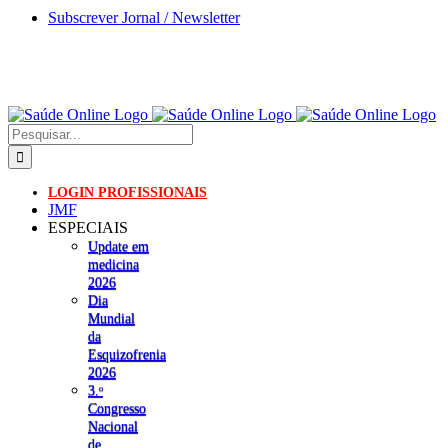
Skip
Subscrever Jornal / Newsletter
to
content
Pesquisar
LOGIN PROFISSIONAIS
JMF
ESPECIAIS
Update em
medicina
2026
Dia
Mundial
da
Esquizofrenia
2026
3.ᵒ
Congresso
Nacional
de