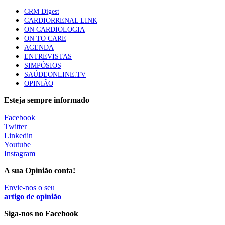
CRM Digest
CARDIORRENAL LINK
Trodelvy aprovado para primeira linha no cancro da
ON CARDIOLOGIA
mama triplo negativo metastático em doentes não
ON TO CARE
elegíveis para inibidores PD-(L)1
AGENDA
61 visualizações
ENTREVISTAS
SIMPÓSIOS
SAÚDEONLINE.TV
MAIS NOTÍCIAS
OPINIÃO
Esteja sempre informado
Quase 11.900 jovens recorreram aos cheques psicólogo e
Facebook
nutricionista no primeiro mês
Twitter
7 Ago, 2026
|
0 Comments
Linkedin
Youtube
Instagram
ULS de Coimbra estreia cirurgia endoscópica do ouvido com
A sua Opinião conta!
apoio robótico em Portugal
7 Ago, 2026
Envie-nos o seu
|
0 Comments
artigo de opinião
Siga-nos no Facebook