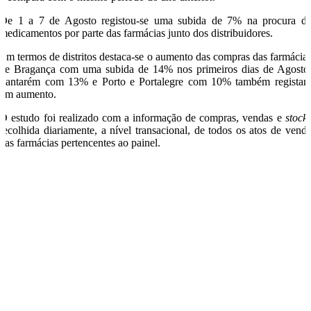
De 1 a 7 de Agosto registou-se uma subida de 7% na procura d
medicamentos por parte das farmácias junto dos distribuidores.
Em termos de distritos destaca-se o aumento das compras das farmácia
de Bragança com uma subida de 14% nos primeiros dias de Agosto
Santarém com 13% e Porto e Portalegre com 10% também regista
um aumento.
O estudo foi realizado com a informação de compras, vendas e
stock
recolhida diariamente, a nível transacional, de todos os atos de vend
das farmácias pertencentes ao painel.