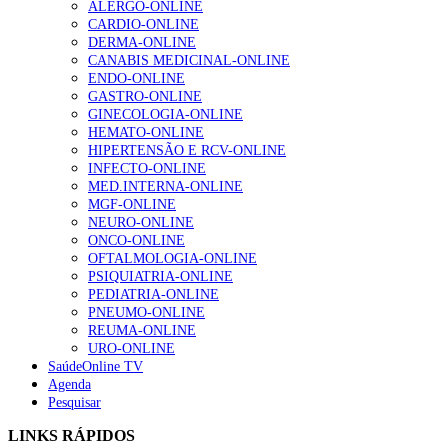
ALERGO-ONLINE
CARDIO-ONLINE
DERMA-ONLINE
1.º Episódio do Podcast “Frequência Cardio – Sintoniza
CANABIS MEDICINAL-ONLINE
te na Insuficiência Cardíaca” da Bayer
ENDO-ONLINE
202 visualizações
GASTRO-ONLINE
GINECOLOGIA-ONLINE
HEMATO-ONLINE
HIPERTENSÃO E RCV-ONLINE
Alguns milhares de utentes podem ficar sem médico de
INFECTO-ONLINE
família com nova regras do registo, alerta associação
MED.INTERNA-ONLINE
160 visualizações
MGF-ONLINE
NEURO-ONLINE
ONCO-ONLINE
OFTALMOLOGIA-ONLINE
“Os programas de rastreio do cancro do pulmão são
PSIQUIATRIA-ONLINE
custo-efetivos e representam um investimento
PEDIATRIA-ONLINE
sustentável para os sistemas de saúde”
PNEUMO-ONLINE
94 visualizações
REUMA-ONLINE
URO-ONLINE
SaúdeOnline TV
Agenda
Quase quatro em cada dez doentes com enfarte
Pesquisar
apresentavam níveis elevados de Lp(a), revela estudo
88 visualizações
LINKS RÁPIDOS