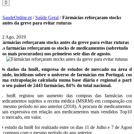
SaudeOnline.pt
/
Saúde Geral
/
Fármácias reforçaram stocks
antes da greve para evitar ruturas
12 Ago, 2019
Fármácias reforçaram stocks antes da greve para evitar ruturas
As farmácias reforçaram os stocks de medicamentos (sobretudo
dos mais procurados) nos primeiros sete dias de agosto.
Os dados da hmR, empresa de estudos de mercado na área d
saúde, incidiram sobre o universo de farmácias em Portugal, co
uma extrapolação calculada numa base diária e regional a parti
do seu painel de 2443 farmácias, 84% do total nacional.
A hmR registou um aumento das compras das farmácias co
medicamentos sujeitos a receita médica (MSRM) em comparação co
o mesmo período no ano anterior (2018). A procura de medicamentos 
mais expressiva em relação aos medicamentos mais vendidos Top10
no mercado, em valor.
O estudo da hmR foi realizado entre os dias 11 de Julho e 7 de Agost
e compara com o mesmo período do ano anterior.