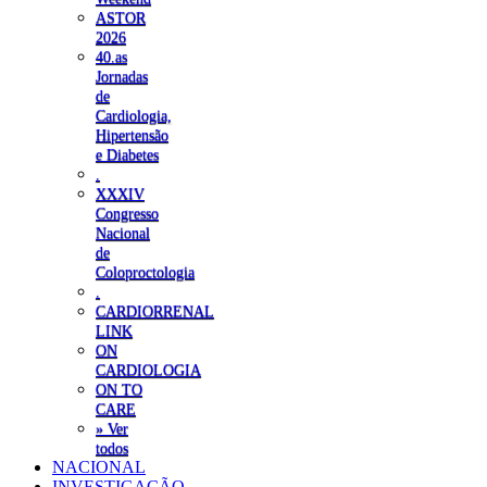
ASTOR
2026
40.as
Jornadas
de
Cardiologia,
Hipertensão
e Diabetes
.
XXXIV
Congresso
Nacional
de
Coloproctologia
.
CARDIORRENAL
LINK
ON
CARDIOLOGIA
ON TO
CARE
» Ver
todos
NACIONAL
INVESTIGAÇÃO