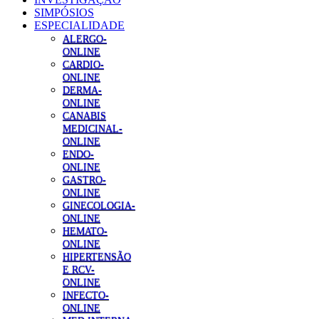
SIMPÓSIOS
ESPECIALIDADE
ALERGO-
ONLINE
CARDIO-
ONLINE
DERMA-
ONLINE
CANABIS
MEDICINAL-
ONLINE
ENDO-
ONLINE
GASTRO-
ONLINE
GINECOLOGIA-
ONLINE
HEMATO-
ONLINE
HIPERTENSÃO
E RCV-
ONLINE
INFECTO-
ONLINE