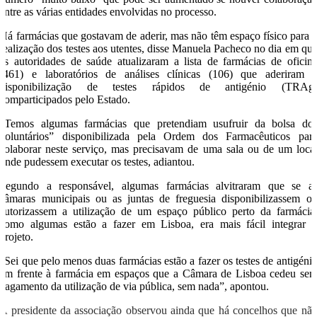
entre as várias entidades envolvidas no processo.
Há farmácias que gostavam de aderir, mas não têm espaço físico para 
realização dos testes aos utentes, disse Manuela Pacheco no dia em qu
as autoridades de saúde atualizaram a lista de farmácias de oficin
(461) e laboratórios de análises clínicas (106) que aderiram 
disponibilização de testes rápidos de antigénio (TRAg
comparticipados pelo Estado.
“Temos algumas farmácias que pretendiam usufruir da bolsa do
voluntários” disponibilizada pela Ordem dos Farmacêuticos par
colaborar neste serviço, mas precisavam de uma sala ou de um loca
onde pudessem executar os testes, adiantou.
Segundo a responsável, algumas farmácias alvitraram que se a
câmaras municipais ou as juntas de freguesia disponibilizassem o
autorizassem a utilização de um espaço público perto da farmácia
como algumas estão a fazer em Lisboa, era mais fácil integrar 
projeto.
“Sei que pelo menos duas farmácias estão a fazer os testes de antigéni
em frente à farmácia em espaços que a Câmara de Lisboa cedeu se
pagamento da utilização de via pública, sem nada”, apontou.
A presidente da associação observou ainda que há concelhos que nã