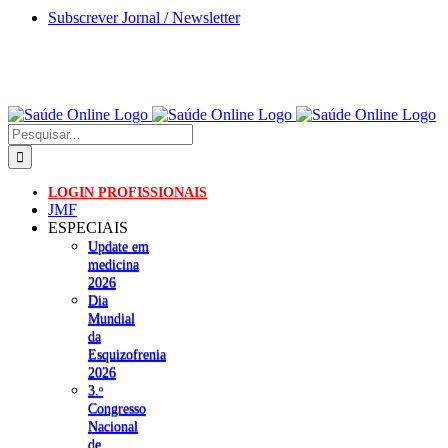
Skip
Subscrever Jornal / Newsletter
to
content
Pesquisar
LOGIN PROFISSIONAIS
JMF
ESPECIAIS
Update em
medicina
2026
Dia
Mundial
da
Esquizofrenia
2026
3.ᵒ
Congresso
Nacional
de