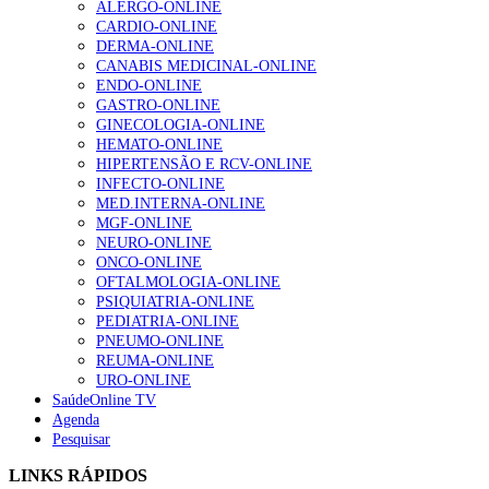
ALERGO-ONLINE
202 visualizações
CARDIO-ONLINE
DERMA-ONLINE
CANABIS MEDICINAL-ONLINE
ENDO-ONLINE
Alguns milhares de utentes podem ficar sem médico de
GASTRO-ONLINE
família com nova regras do registo, alerta associação
GINECOLOGIA-ONLINE
175 visualizações
HEMATO-ONLINE
HIPERTENSÃO E RCV-ONLINE
INFECTO-ONLINE
MED.INTERNA-ONLINE
Quase quatro em cada dez doentes com enfarte
MGF-ONLINE
apresentavam níveis elevados de Lp(a), revela estudo
NEURO-ONLINE
86 visualizações
ONCO-ONLINE
OFTALMOLOGIA-ONLINE
PSIQUIATRIA-ONLINE
PEDIATRIA-ONLINE
“Os programas de rastreio do cancro do pulmão são
PNEUMO-ONLINE
custo-efetivos e representam um investimento
REUMA-ONLINE
sustentável para os sistemas de saúde”
URO-ONLINE
66 visualizações
SaúdeOnline TV
Agenda
Pesquisar
Trodelvy aprovado para primeira linha no cancro da
LINKS RÁPIDOS
mama triplo negativo metastático em doentes não