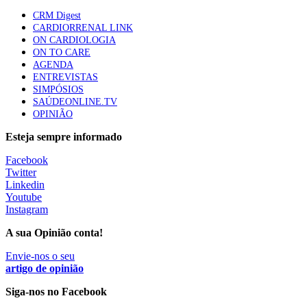
elegíveis para inibidores PD-(L)1
CRM Digest
61 visualizações
CARDIORRENAL LINK
ON CARDIOLOGIA
ON TO CARE
Especialistas defendem mais potássio na alimentação
AGENDA
para ajudar a controlar a hipertensão
ENTREVISTAS
57 visualizações
SIMPÓSIOS
SAÚDEONLINE.TV
OPINIÃO
MAIS NOTÍCIAS
Esteja sempre informado
Facebook
Twitter
Sindicato diz que nova carreira de médicos dentistas reforça
Linkedin
estabilidade no SNS
Youtube
6 Ago, 2026
|
0 Comments
Instagram
A sua Opinião conta!
Mais de 400 utentes beneficiaram de comparticipação reforçada
Envie-nos o seu
para tratamentos de infertilidade na Madeira
artigo de opinião
6 Ago, 2026
|
0 Comments
Siga-nos no Facebook