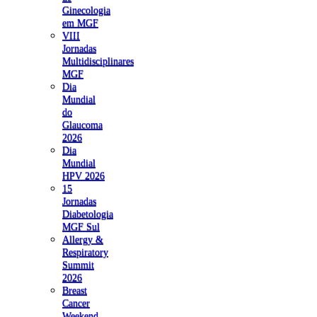
Ginecologia
em MGF
VIII
Jornadas
Multidisciplinares
MGF
Dia
Mundial
do
Glaucoma
2026
Dia
Mundial
HPV 2026
15
Jornadas
Diabetologia
MGF Sul
Allergy &
Respiratory
Summit
2026
Breast
Cancer
Weekend