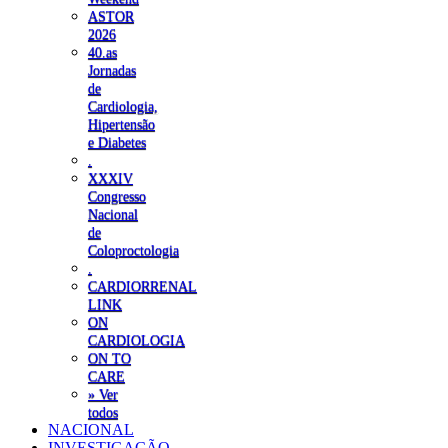
ASTOR
2026
40.as
Jornadas
de
Cardiologia,
Hipertensão
e Diabetes
.
XXXIV
Congresso
Nacional
de
Coloproctologia
.
CARDIORRENAL
LINK
ON
CARDIOLOGIA
ON TO
CARE
» Ver
todos
NACIONAL
INVESTIGAÇÃO