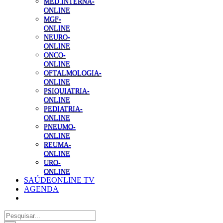
MED.INTERNA-
ONLINE
MGF-
ONLINE
NEURO-
ONLINE
ONCO-
ONLINE
OFTALMOLOGIA-
ONLINE
PSIQUIATRIA-
ONLINE
PEDIATRIA-
ONLINE
PNEUMO-
ONLINE
REUMA-
ONLINE
URO-
ONLINE
SAÚDEONLINE TV
AGENDA
Pesquisar