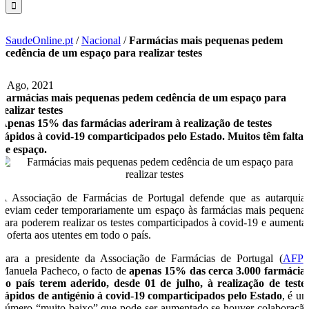
SaudeOnline.pt
/
Nacional
/
Farmácias mais pequenas pedem
cedência de um espaço para realizar testes
3 Ago, 2021
Farmácias mais pequenas pedem cedência de um espaço para
realizar testes
Apenas 15% das farmácias aderiram à realização de testes
rápidos à covid-19 comparticipados pelo Estado. Muitos têm falta
de espaço.
A Associação de Farmácias de Portugal defende que as autarquia
deviam ceder temporariamente um espaço às farmácias mais pequena
para poderem realizar os testes comparticipados à covid-19 e aumenta
a oferta aos utentes em todo o país.
Para a presidente da Associação de Farmácias de Portugal (
AFP
)
Manuela Pacheco, o facto de
apenas 15% das cerca 3.000 farmácia
do país terem aderido, desde 01 de julho, à realização de teste
rápidos de antigénio à covid-19 comparticipados pelo Estado
, é u
número “muito baixo” que pode ser aumentado se houver colaboraçã