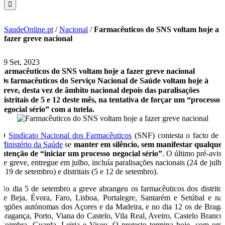
SaudeOnline.pt
/
Nacional
/
Farmacêuticos do SNS voltam hoje a
fazer greve nacional
19 Set, 2023
Farmacêuticos do SNS voltam hoje a fazer greve nacional
Os farmacêuticos do Serviço Nacional de Saúde voltam hoje à
greve, desta vez de âmbito nacional depois das paralisações
distritais de 5 e 12 deste mês, na tentativa de forçar um “processo
negocial sério” com a tutela.
O
Sindicato Nacional dos Farmacêuticos
(SNF) contesta o facto de 
Ministério da Saúde
se
manter em silêncio, sem manifestar qualque
intenção de “iniciar um processo negocial sério”
. O último pré-avis
de greve, entregue em julho, incluía paralisações nacionais (24 de julh
e 19 de setembro) e distritais (5 e 12 de setembro).
No dia 5 de setembro a greve abrangeu os farmacêuticos dos distrito
de Beja, Évora, Faro, Lisboa, Portalegre, Santarém e Setúbal e na
regiões autónomas dos Açores e da Madeira, e no dia 12 os de Braga
Bragança, Porto, Viana do Castelo, Vila Real, Aveiro, Castelo Branco
Coimbra, Guarda, Leiria e Viseu. O protesto termina hoje, com um