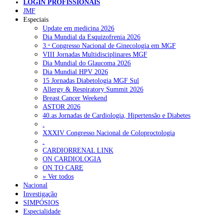
LOGIN PROFISSIONAIS
JMF
Especiais
NOTÍCIAS RECENTES
Update em medicina 2026
Dia Mundial da Esquizofrenia 2026
Portugal está a formar os médicos de que precisa?
6 de Agosto,
3.ᵒ Congresso Nacional de Ginecologia em MGF
2026
VIII Jornadas Multidisciplinares MGF
Dia Mundial do Glaucoma 2026
Estudantes de Medicina representados na 79.ª World Health
Dia Mundial HPV 2026
Assembly
6 de Agosto, 2026
15 Jornadas Diabetologia MGF Sul
Allergy & Respiratory Summit 2026
SCORA X-Change Portugal promove formação internacional
Breast Cancer Weekend
em saúde sexual e reprodutiva
6 de Agosto, 2026
ASTOR 2026
40.as Jornadas de Cardiologia, Hipertensão e Diabetes
ANEM reúne com coordenador do Pacto Estratégico para a
.
Saúde
6 de Agosto, 2026
XXXIV Congresso Nacional de Coloproctologia
.
Sindicato diz que nova carreira de médicos dentistas reforça
CARDIORRENAL LINK
estabilidade no SNS
6 de Agosto, 2026
ON CARDIOLOGIA
ON TO CARE
» Ver todos
Nacional
NOTÍCIAS MAIS LIDAS
Investigação
SIMPÓSIOS
Enfermagem Forense. “Da urgência ao tribunal, cada
Especialidade
gesto conta e cada profissional faz a diferença”