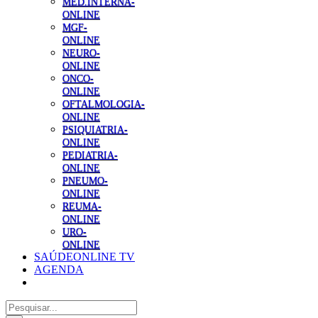
MED.INTERNA-
ONLINE
MGF-
ONLINE
NEURO-
ONLINE
ONCO-
ONLINE
OFTALMOLOGIA-
ONLINE
PSIQUIATRIA-
ONLINE
PEDIATRIA-
ONLINE
PNEUMO-
ONLINE
REUMA-
ONLINE
URO-
ONLINE
SAÚDEONLINE TV
AGENDA
Pesquisar