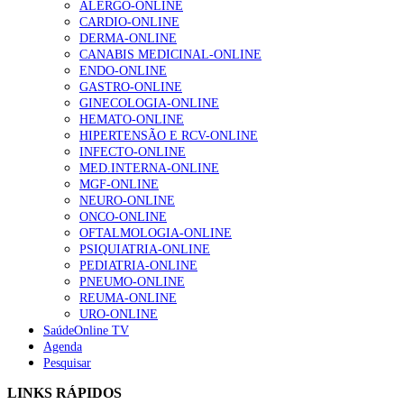
ALERGO-ONLINE
202 visualizações
CARDIO-ONLINE
DERMA-ONLINE
CANABIS MEDICINAL-ONLINE
ENDO-ONLINE
Alguns milhares de utentes podem ficar sem médico de
GASTRO-ONLINE
família com nova regras do registo, alerta associação
GINECOLOGIA-ONLINE
175 visualizações
HEMATO-ONLINE
HIPERTENSÃO E RCV-ONLINE
INFECTO-ONLINE
MED.INTERNA-ONLINE
Quase quatro em cada dez doentes com enfarte
MGF-ONLINE
apresentavam níveis elevados de Lp(a), revela estudo
NEURO-ONLINE
86 visualizações
ONCO-ONLINE
OFTALMOLOGIA-ONLINE
PSIQUIATRIA-ONLINE
PEDIATRIA-ONLINE
PNEUMO-ONLINE
“Os programas de rastreio do cancro do pulmão são
REUMA-ONLINE
custo-efetivos e representam um investimento
URO-ONLINE
sustentável para os sistemas de saúde”
SaúdeOnline TV
66 visualizações
Agenda
Pesquisar
Trodelvy aprovado para primeira linha no cancro da
LINKS RÁPIDOS
mama triplo negativo metastático em doentes não