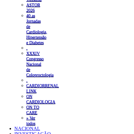
ASTOR
2026
40.as
Jornadas
de
Cardiologia,
Hipertensão
e Diabetes
.
XXXIV
Congresso
Nacional
de
Coloproctologia
.
CARDIORRENAL
LINK
ON
CARDIOLOGIA
ON TO
CARE
» Ver
todos
NACIONAL
INVESTIGAÇÃO