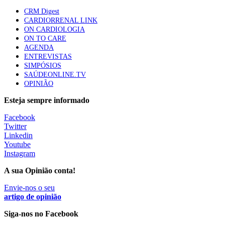
elegíveis para inibidores PD-(L)1
CRM Digest
61 visualizações
CARDIORRENAL LINK
ON CARDIOLOGIA
ON TO CARE
Especialistas defendem mais potássio na alimentação
AGENDA
para ajudar a controlar a hipertensão
ENTREVISTAS
57 visualizações
SIMPÓSIOS
SAÚDEONLINE.TV
OPINIÃO
MAIS NOTÍCIAS
Esteja sempre informado
Facebook
Twitter
Estudantes de Medicina representados na 79.ª World Health
Linkedin
Assembly
Youtube
6 Ago, 2026
|
0 Comments
Instagram
A sua Opinião conta!
Sindicato diz que nova carreira de médicos dentistas reforça
Envie-nos o seu
estabilidade no SNS
artigo de opinião
6 Ago, 2026
|
0 Comments
Siga-nos no Facebook