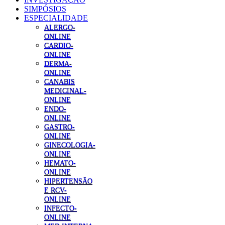
SIMPÓSIOS
ESPECIALIDADE
ALERGO-
ONLINE
CARDIO-
ONLINE
DERMA-
ONLINE
CANABIS
MEDICINAL-
ONLINE
ENDO-
ONLINE
GASTRO-
ONLINE
GINECOLOGIA-
ONLINE
HEMATO-
ONLINE
HIPERTENSÃO
E RCV-
ONLINE
INFECTO-
ONLINE