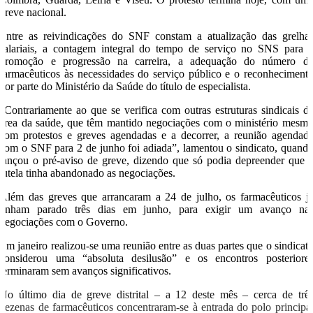
greve nacional.
Entre as reivindicações do SNF constam a atualização das grelha
salariais, a contagem integral do tempo de serviço no SNS para 
promoção e progressão na carreira, a adequação do número d
farmacêuticos às necessidades do serviço público e o reconheciment
por parte do Ministério da Saúde do título de especialista.
“Contrariamente ao que se verifica com outras estruturas sindicais d
área da saúde, que têm mantido negociações com o ministério mesm
com protestos e greves agendadas e a decorrer, a reunião agendad
com o SNF para 2 de junho foi adiada”, lamentou o sindicato, quand
lançou o pré-aviso de greve, dizendo que só podia depreender que 
tutela tinha abandonado as negociações.
Além das greves que arrancaram a 24 de julho, os farmacêuticos j
tinham parado três dias em junho, para exigir um avanço na
negociações com o Governo.
Em janeiro realizou-se uma reunião entre as duas partes que o sindicat
considerou uma “absoluta desilusão” e os encontros posteriore
terminaram sem avanços significativos.
No último dia de greve distrital – a 12 deste mês – cerca de trê
dezenas de farmacêuticos concentraram-se à entrada do polo principa