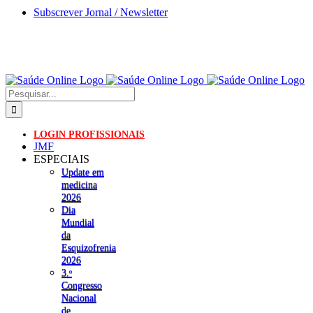
Skip
Subscrever Jornal / Newsletter
to
content
Pesquisar
LOGIN PROFISSIONAIS
JMF
ESPECIAIS
Update em
medicina
2026
Dia
Mundial
da
Esquizofrenia
2026
3.ᵒ
Congresso
Nacional
de