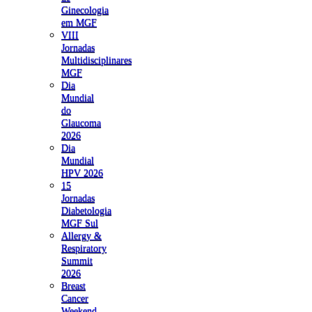
Ginecologia
em MGF
VIII
Jornadas
Multidisciplinares
MGF
Dia
Mundial
do
Glaucoma
2026
Dia
Mundial
HPV 2026
15
Jornadas
Diabetologia
MGF Sul
Allergy &
Respiratory
Summit
2026
Breast
Cancer
Weekend