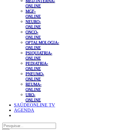
MED.INTERNA-
ONLINE
MGF-
ONLINE
NEURO-
ONLINE
ONCO-
ONLINE
OFTALMOLOGIA-
ONLINE
PSIQUIATRIA-
ONLINE
PEDIATRIA-
ONLINE
PNEUMO-
ONLINE
REUMA-
ONLINE
URO-
ONLINE
SAÚDEONLINE TV
AGENDA
Pesquisar