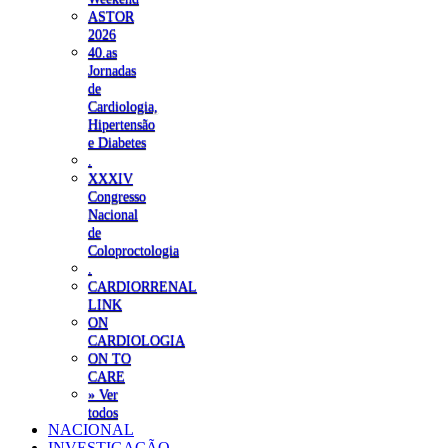
ASTOR
2026
40.as
Jornadas
de
Cardiologia,
Hipertensão
e Diabetes
.
XXXIV
Congresso
Nacional
de
Coloproctologia
.
CARDIORRENAL
LINK
ON
CARDIOLOGIA
ON TO
CARE
» Ver
todos
NACIONAL
INVESTIGAÇÃO