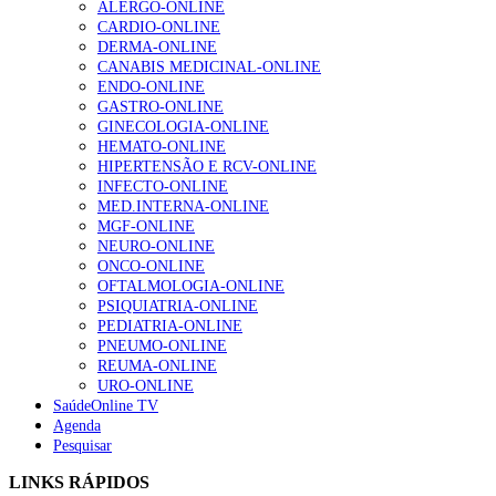
ALERGO-ONLINE
CARDIO-ONLINE
Enfermagem Forense. “Da urgência ao tribunal, cada
DERMA-ONLINE
gesto conta e cada profissional faz a diferença”
CANABIS MEDICINAL-ONLINE
202 visualizações
ENDO-ONLINE
GASTRO-ONLINE
GINECOLOGIA-ONLINE
HEMATO-ONLINE
Alguns milhares de utentes podem ficar sem médico de
HIPERTENSÃO E RCV-ONLINE
família com nova regras do registo, alerta associação
INFECTO-ONLINE
155 visualizações
MED.INTERNA-ONLINE
MGF-ONLINE
NEURO-ONLINE
ONCO-ONLINE
1.º Episódio do Podcast “Frequência Cardio – Sintoniza
OFTALMOLOGIA-ONLINE
te na Insuficiência Cardíaca” da Bayer
PSIQUIATRIA-ONLINE
99 visualizações
PEDIATRIA-ONLINE
PNEUMO-ONLINE
REUMA-ONLINE
URO-ONLINE
SaúdeOnline TV
“Os programas de rastreio do cancro do pulmão são
Agenda
custo-efetivos e representam um investimento
Pesquisar
sustentável para os sistemas de saúde”
88 visualizações
LINKS RÁPIDOS