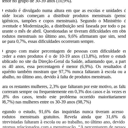
menor no grupo de 30-39 anos (10,9%).
O estudo é divulgado numa altura em que as escolas e unidades d
saúde locais começam a distribuir produtos menstruais (penso
higiénicos, tampões e copos menstruais). Segundo o Ministério d
Juventude e Modernização, a distribuição será faseada por todo o paí
durante o mês de abril. Questionadas se tiveram dificuldades em obte
produtos menstruais no último ano, 9,6% afirmaram que sim, send
que para 0,7%, essas dificuldades ocorreram sempre.
O grupo com maior percentagem de pessoas com dificuldade e
aceder a estes produtos é o de 10-19 anos (13,8%), refere o estudo
publicado no site da Direção-Geral da Saúde, adiantando que, a parti
dos 40 anos, essa percentagem é menor (6,9%). Os resultados d
inquérito também mostram que 97,7% nunca faltaram à escola ou a
trabalho, no último ano, devido à falta de produtos menstruais.
Para os restantes mulheres, 2,3% que faltaram por este motivo, as falta
ocorreram sempre ou frequentemente em 0,3% dos casos e às vezes e
1,8% dos casos, tendo este problema ocorrido maioritariament
(98,7%) nas mulheres entre os 30-39 anos (98,7%)
Segundo o estudo, 91,6% das inquiridas nunca tiveram acesso 
produtos menstruais gratuitos. Revela ainda que 31,6% da
entrevistadas faltaram à escola ou ao trabalho, no último ano, devido 
sintomas relacionados com a menstruação. “A percentagem de pessoa