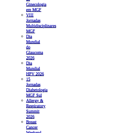
Ginecologia
em MGF
VIII
Jornadas
Multidisciplinares
MGF
Dia
Mundial
do
Glaucoma
2026
Dia
Mundial
HPV 2026
15
Jornadas
Diabetologia
MGF Sul
Allergy &
Respiratory
Summit
2026
Breast
Cancer
Weekend