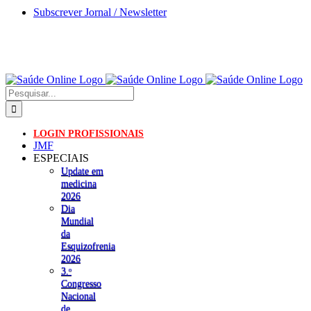
Skip
Subscrever Jornal / Newsletter
to
content
Pesquisar
LOGIN PROFISSIONAIS
JMF
ESPECIAIS
Update em
medicina
2026
Dia
Mundial
da
Esquizofrenia
2026
3.ᵒ
Congresso
Nacional
de