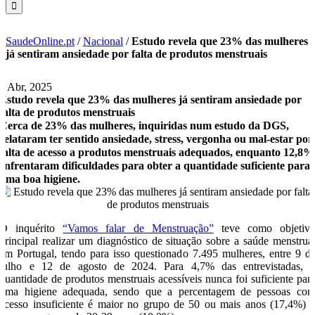
SaudeOnline.pt
/
Nacional
/
Estudo revela que 23% das mulheres
já sentiram ansiedade por falta de produtos menstruais
8 Abr, 2025
Estudo revela que 23% das mulheres já sentiram ansiedade por
falta de produtos menstruais
Cerca de 23% das mulheres, inquiridas num estudo da DGS,
relataram ter sentido ansiedade, stress, vergonha ou mal-estar por
falta de acesso a produtos menstruais adequados, enquanto 12,8%
enfrentaram dificuldades para obter a quantidade suficiente para
uma boa higiene.
O inquérito
“Vamos falar de Menstruação”
teve como objetiv
principal realizar um diagnóstico de situação sobre a saúde menstrua
em Portugal, tendo para isso questionado 7.495 mulheres, entre 9 d
julho e 12 de agosto de 2024. Para 4,7% das entrevistadas, 
quantidade de produtos menstruais acessíveis nunca foi suficiente par
uma higiene adequada, sendo que a percentagem de pessoas co
acesso insuficiente é maior no grupo de 50 ou mais anos (17,4%) 