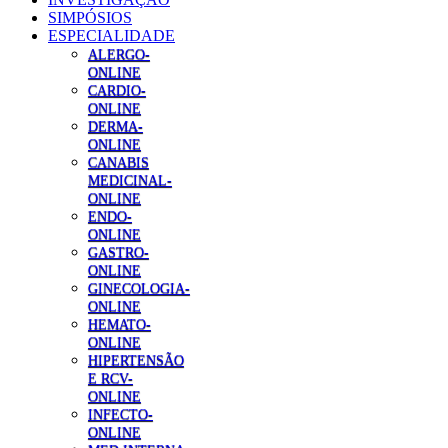
SIMPÓSIOS
ESPECIALIDADE
ALERGO-
ONLINE
CARDIO-
ONLINE
DERMA-
ONLINE
CANABIS
MEDICINAL-
ONLINE
ENDO-
ONLINE
GASTRO-
ONLINE
GINECOLOGIA-
ONLINE
HEMATO-
ONLINE
HIPERTENSÃO
E RCV-
ONLINE
INFECTO-
ONLINE