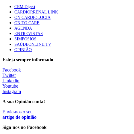
CRM Digest
Quase quatro em cada dez doentes com enfarte
CARDIORRENAL LINK
apresentavam níveis elevados de Lp(a), revela estudo
ON CARDIOLOGIA
86 visualizações
ON TO CARE
AGENDA
ENTREVISTAS
SIMPÓSIOS
Trodelvy aprovado para primeira linha no cancro da
SAÚDEONLINE.TV
mama triplo negativo metastático em doentes não
OPINIÃO
elegíveis para inibidores PD-(L)1
61 visualizações
Esteja sempre informado
Facebook
MAIS NOTÍCIAS
Twitter
Linkedin
Youtube
Instagram
Quase 11.900 jovens recorreram aos cheques psicólogo e
nutricionista no primeiro mês
A sua Opinião conta!
7 Ago, 2026
|
0 Comments
Envie-nos o seu
artigo de opinião
ULS de Coimbra estreia cirurgia endoscópica do ouvido com
Siga-nos no Facebook
apoio robótico em Portugal