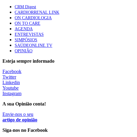
apresentavam níveis elevados de Lp(a), revela estudo
CRM Digest
87 visualizações
CARDIORRENAL LINK
ON CARDIOLOGIA
ON TO CARE
AGENDA
Trodelvy aprovado para primeira linha no cancro da
ENTREVISTAS
mama triplo negativo metastático em doentes não
SIMPÓSIOS
elegíveis para inibidores PD-(L)1
SAÚDEONLINE.TV
61 visualizações
OPINIÃO
Esteja sempre informado
MAIS NOTÍCIAS
Facebook
Twitter
Linkedin
Quase 11.900 jovens recorreram aos cheques psicólogo e
Youtube
nutricionista no primeiro mês
Instagram
7 Ago, 2026
|
0 Comments
A sua Opinião conta!
Envie-nos o seu
ULS de Coimbra estreia cirurgia endoscópica do ouvido com
artigo de opinião
apoio robótico em Portugal
Siga-nos no Facebook
7 Ago, 2026
|
0 Comments