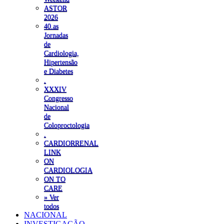
ASTOR
2026
40.as
Jornadas
de
Cardiologia,
Hipertensão
e Diabetes
.
XXXIV
Congresso
Nacional
de
Coloproctologia
.
CARDIORRENAL
LINK
ON
CARDIOLOGIA
ON TO
CARE
» Ver
todos
NACIONAL
INVESTIGAÇÃO