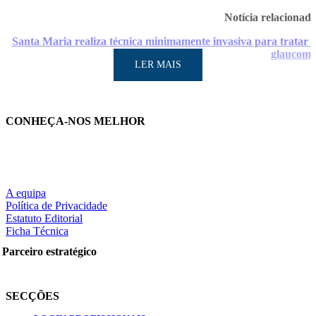
Notícia relacionad
Santa Maria realiza técnica minimamente invasiva para tratar 
glaucom
LER MAIS
CONHEÇA-NOS MELHOR
LER MAIS
A equipa
Política de Privacidade
Estatuto Editorial
Ficha Técnica
Partilhe nas redes sociais:
Parceiro estratégico
SECÇÕES
Pesquisar