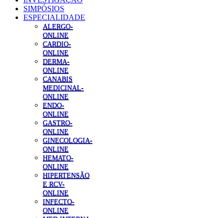
SIMPÓSIOS
ESPECIALIDADE
ALERGO-
ONLINE
CARDIO-
ONLINE
DERMA-
ONLINE
CANABIS
MEDICINAL-
ONLINE
ENDO-
ONLINE
GASTRO-
ONLINE
GINECOLOGIA-
ONLINE
HEMATO-
ONLINE
HIPERTENSÃO
E RCV-
ONLINE
INFECTO-
ONLINE