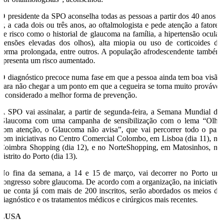
O presidente da SPO aconselha todas as pessoas a partir dos 40 anos 
ir, a cada dois ou três anos, ao oftalmologista e pede atenção a fatore
de risco como o historial de glaucoma na família, a hipertensão ocula
(tensões elevadas dos olhos), alta miopia ou uso de corticoides d
forma prolongada, entre outros. A população afrodescendente també
apresenta um risco aumentado.
O diagnóstico precoce numa fase em que a pessoa ainda tem boa visã
para não chegar a um ponto em que a cegueira se torna muito prováve
é considerado a melhor forma de prevenção.
A SPO vai assinalar, a partir de segunda-feira, a Semana Mundial d
Glaucoma com uma campanha de sensibilização com o lema “Olh
com atenção, o Glaucoma não avisa”, que vai percorrer todo o paí
com iniciativas no Centro Comercial Colombo, em Lisboa (dia 11), n
Coimbra Shopping (dia 12), e no NorteShopping, em Matosinhos, n
distrito do Porto (dia 13).
No fina da semana, a 14 e 15 de março, vai decorrer no Porto u
congresso sobre glaucoma. De acordo com a organização, na iniciativ
que conta já com mais de 200 inscritos, serão abordados os meios d
diagnóstico e os tratamentos médicos e cirúrgicos mais recentes.
LUSA