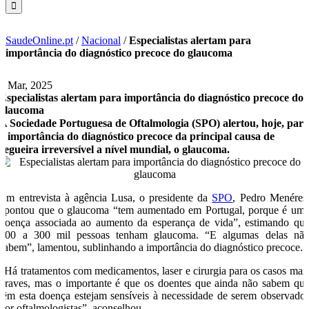
SaudeOnline.pt
/
Nacional
/
Especialistas alertam para
importância do diagnóstico precoce do glaucoma
7 Mar, 2025
Especialistas alertam para importância do diagnóstico precoce do
glaucoma
A Sociedade Portuguesa de Oftalmologia (SPO) alertou, hoje, par
a importância do diagnóstico precoce da principal causa de
cegueira irreversível a nível mundial, o glaucoma.
Em entrevista à agência Lusa, o presidente da
SPO
, Pedro Menéres
apontou que o glaucoma “tem aumentado em Portugal, porque é um
doença associada ao aumento da esperança de vida”, estimando qu
200 a 300 mil pessoas tenham glaucoma. “E algumas delas nã
sabem”, lamentou, sublinhando a importância do diagnóstico precoce.
“Há tratamentos com medicamentos, laser e cirurgia para os casos mai
graves, mas o importante é que os doentes que ainda não sabem qu
têm esta doença estejam sensíveis à necessidade de serem observado
por oftalmologistas”, aconselhou.