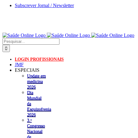
Skip
Subscrever Jornal / Newsletter
to
content
Pesquisar
LOGIN PROFISSIONAIS
JMF
ESPECIAIS
Update em
medicina
2026
Dia
Mundial
da
Esquizofrenia
2026
3.ᵒ
Congresso
Nacional
de