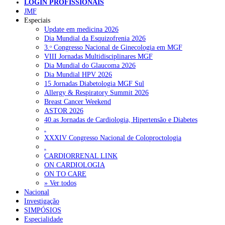
LOGIN PROFISSIONAIS
JMF
Especiais
NOTÍCIAS RECENTES
Update em medicina 2026
Dia Mundial da Esquizofrenia 2026
3.ᵒ Congresso Nacional de Ginecologia em MGF
Quase 11.900 jovens recorreram aos cheques psicólogo e
VIII Jornadas Multidisciplinares MGF
nutricionista no primeiro mês
7 de Agosto, 2026
Dia Mundial do Glaucoma 2026
Dia Mundial HPV 2026
ULS de Coimbra estreia cirurgia endoscópica do ouvido com
15 Jornadas Diabetologia MGF Sul
apoio robótico em Portugal
7 de Agosto, 2026
Allergy & Respiratory Summit 2026
Breast Cancer Weekend
Enfermeiros exigem esclarecimentos sobre eventual gestão
ASTOR 2026
privada da ULS do Algarve
7 de Agosto, 2026
40.as Jornadas de Cardiologia, Hipertensão e Diabetes
.
Ordem dos Médicos alerta para riscos no novo sistema de acesso
XXXIV Congresso Nacional de Coloproctologia
a consultas e cirurgias
7 de Agosto, 2026
.
CARDIORRENAL LINK
Portugal está a formar os médicos de que precisa?
6 de Agosto,
ON CARDIOLOGIA
2026
ON TO CARE
» Ver todos
Nacional
Investigação
NOTÍCIAS MAIS LIDAS
SIMPÓSIOS
Especialidade
Enfermagem Forense. “Da urgência ao tribunal, cada