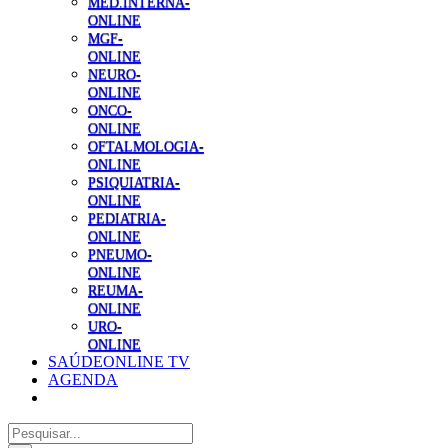
MED.INTERNA-
ONLINE
MGF-
ONLINE
NEURO-
ONLINE
ONCO-
ONLINE
OFTALMOLOGIA-
ONLINE
PSIQUIATRIA-
ONLINE
PEDIATRIA-
ONLINE
PNEUMO-
ONLINE
REUMA-
ONLINE
URO-
ONLINE
SAÚDEONLINE TV
AGENDA
Pesquisar