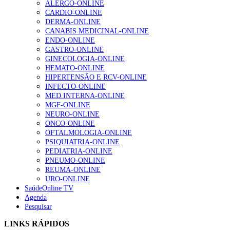
ALERGO-ONLINE
gesto conta e cada profissional faz a diferença”
CARDIO-ONLINE
203 visualizações
DERMA-ONLINE
CANABIS MEDICINAL-ONLINE
ENDO-ONLINE
GASTRO-ONLINE
1.º Episódio do Podcast “Frequência Cardio – Sintoniza
GINECOLOGIA-ONLINE
te na Insuficiência Cardíaca” da Bayer
HEMATO-ONLINE
169 visualizações
HIPERTENSÃO E RCV-ONLINE
INFECTO-ONLINE
MED.INTERNA-ONLINE
MGF-ONLINE
Alguns milhares de utentes podem ficar sem médico de
NEURO-ONLINE
família com nova regras do registo, alerta associação
ONCO-ONLINE
132 visualizações
OFTALMOLOGIA-ONLINE
PSIQUIATRIA-ONLINE
PEDIATRIA-ONLINE
PNEUMO-ONLINE
REUMA-ONLINE
“Os programas de rastreio do cancro do pulmão são
URO-ONLINE
custo-efetivos e representam um investimento
SaúdeOnline TV
sustentável para os sistemas de saúde”
Agenda
93 visualizações
Pesquisar
LINKS RÁPIDOS
Quase quatro em cada dez doentes com enfarte