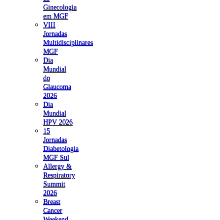
Ginecologia
em MGF
VIII
Jornadas
Multidisciplinares
MGF
Dia
Mundial
do
Glaucoma
2026
Dia
Mundial
HPV 2026
15
Jornadas
Diabetologia
MGF Sul
Allergy &
Respiratory
Summit
2026
Breast
Cancer
Weekend