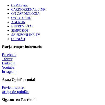
CRM Digest
CARDIORRENAL LINK
Trodelvy aprovado para primeira linha no cancro da
ON CARDIOLOGIA
mama triplo negativo metastático em doentes não
ON TO CARE
elegíveis para inibidores PD-(L)1
AGENDA
61 visualizações
ENTREVISTAS
SIMPÓSIOS
SAÚDEONLINE.TV
MAIS NOTÍCIAS
OPINIÃO
Esteja sempre informado
Quase 11.900 jovens recorreram aos cheques psicólogo e
Facebook
nutricionista no primeiro mês
Twitter
7 Ago, 2026
|
0 Comments
Linkedin
Youtube
Instagram
ULS de Coimbra estreia cirurgia endoscópica do ouvido com
A sua Opinião conta!
apoio robótico em Portugal
7 Ago, 2026
Envie-nos o seu
|
0 Comments
artigo de opinião
Siga-nos no Facebook