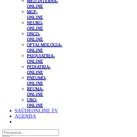
MED.INTERNA-
ONLINE
MGF-
ONLINE
NEURO-
ONLINE
ONCO-
ONLINE
OFTALMOLOGIA-
ONLINE
PSIQUIATRIA-
ONLINE
PEDIATRIA-
ONLINE
PNEUMO-
ONLINE
REUMA-
ONLINE
URO-
ONLINE
SAÚDEONLINE TV
AGENDA
Pesquisar