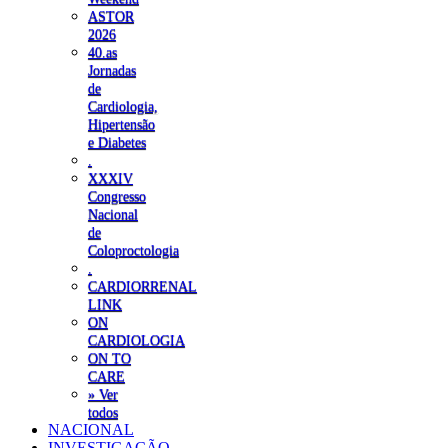
ASTOR
2026
40.as
Jornadas
de
Cardiologia,
Hipertensão
e Diabetes
.
XXXIV
Congresso
Nacional
de
Coloproctologia
.
CARDIORRENAL
LINK
ON
CARDIOLOGIA
ON TO
CARE
» Ver
todos
NACIONAL
INVESTIGAÇÃO