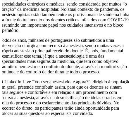
especialidades cirúrgicas e médicas, sendo considerada por muitos “o
coração” da medicina hospitalar. No atual contexto de pandemia, os
anestesiologistas estão também entre os profissionais de saúde na linha
da frente do tratamento dos doentes críticos infetados com COVID-19,
assumindo um importante papel nos cuidados intensivos e no bloco
operatório.
Todos os anos, milhares de portugueses são submetidos a uma
intervenção cirúrgica com recurso à anestesia, sendo muitas vezes a
própria anestesia o principal receio do doente. É, pois, fundamental
desmistificar este tema, já que a anestesiologia é uma das
especialidades mais seguras da medicina, que tem como objetivo
garantir o bem-estar e o conforto do doente, através da monitorização
contínua e do controlo da dor durante todo o processo.
O LinkedIn Live “Vou ser anestesiado, e agora?”, dirigido à população
em geral, pretende contribuir, assim, para que os doentes se sintam
mais seguros e confortáveis em relação a um procedimento com
recurso a anestesia, através da desmistificação de ideias erradas em
volta do processo e do esclarecimento das principais dúvidas. No
decorrer do direto, os participantes terão ainda oportunidade para
colocar as suas questões ao especialista convidado.