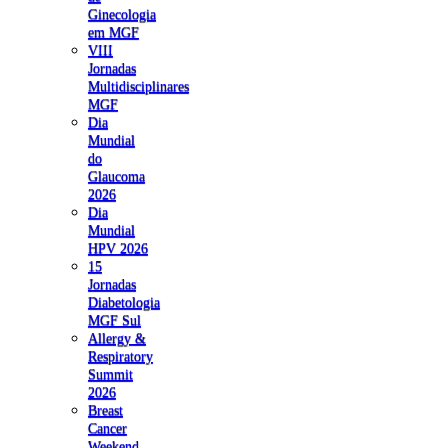
Ginecologia
em MGF
VIII
Jornadas
Multidisciplinares
MGF
Dia
Mundial
do
Glaucoma
2026
Dia
Mundial
HPV 2026
15
Jornadas
Diabetologia
MGF Sul
Allergy &
Respiratory
Summit
2026
Breast
Cancer
Weekend