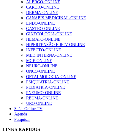
ALERGO-ONLINE
CARDIO-ONLINE
DERMA-ONLINE
Alguns milhares de utentes podem ficar sem médico de
CANABIS MEDICINAL-ONLINE
família com nova regras do registo, alerta associação
ENDO-ONLINE
155 visualizações
GASTRO-ONLINE
GINECOLOGIA-ONLINE
HEMATO-ONLINE
HIPERTENSÃO E RCV-ONLINE
1.º Episódio do Podcast “Frequência Cardio – Sintoniza
INFECTO-ONLINE
te na Insuficiência Cardíaca” da Bayer
MED.INTERNA-ONLINE
99 visualizações
MGF-ONLINE
NEURO-ONLINE
ONCO-ONLINE
OFTALMOLOGIA-ONLINE
“Os programas de rastreio do cancro do pulmão são
PSIQUIATRIA-ONLINE
custo-efetivos e representam um investimento
PEDIATRIA-ONLINE
sustentável para os sistemas de saúde”
PNEUMO-ONLINE
88 visualizações
REUMA-ONLINE
URO-ONLINE
SaúdeOnline TV
Agenda
Quase quatro em cada dez doentes com enfarte
Pesquisar
apresentavam níveis elevados de Lp(a), revela estudo
86 visualizações
LINKS RÁPIDOS