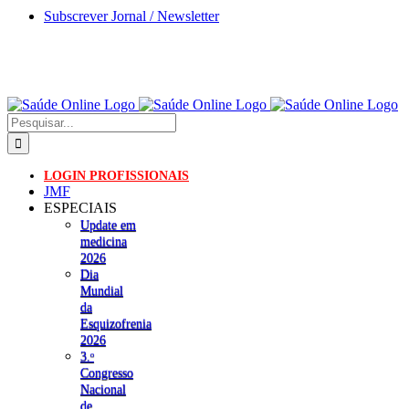
Skip
Subscrever Jornal / Newsletter
to
content
Pesquisar
LOGIN PROFISSIONAIS
JMF
ESPECIAIS
Update em
medicina
2026
Dia
Mundial
da
Esquizofrenia
2026
3.ᵒ
Congresso
Nacional
de