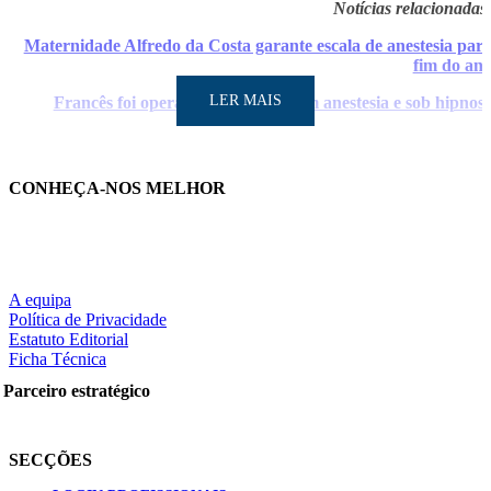
Notícias relacionadas
Maternidade Alfredo da Costa garante escala de anestesia par
fim do an
LER MAIS
Francês foi operado ao coração sem anestesia e sob hipnos
CONHEÇA-NOS MELHOR
LER MAIS
A equipa
Política de Privacidade
Partilhe nas redes sociais:
Estatuto Editorial
Ficha Técnica
Parceiro estratégico
Pesquisar
SECÇÕES