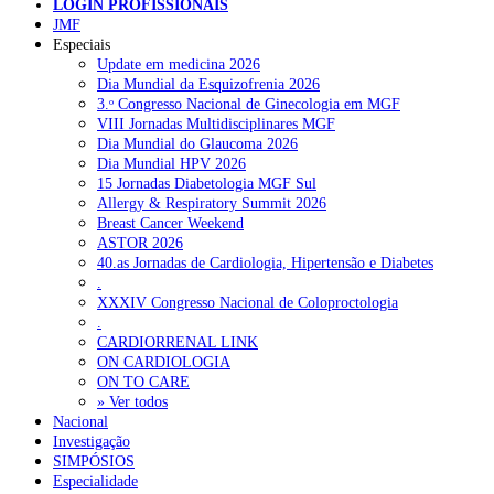
NOTÍCIAS RECENTES
LOGIN PROFISSIONAIS
JMF
Especiais
Quase 11.900 jovens recorreram aos cheques psicólogo e
Update em medicina 2026
nutricionista no primeiro mês
7 de Agosto, 2026
Dia Mundial da Esquizofrenia 2026
3.ᵒ Congresso Nacional de Ginecologia em MGF
ULS de Coimbra estreia cirurgia endoscópica do ouvido com
VIII Jornadas Multidisciplinares MGF
apoio robótico em Portugal
7 de Agosto, 2026
Dia Mundial do Glaucoma 2026
Dia Mundial HPV 2026
Enfermeiros exigem esclarecimentos sobre eventual gestão
15 Jornadas Diabetologia MGF Sul
privada da ULS do Algarve
7 de Agosto, 2026
Allergy & Respiratory Summit 2026
Breast Cancer Weekend
Ordem dos Médicos alerta para riscos no novo sistema de acesso
ASTOR 2026
a consultas e cirurgias
7 de Agosto, 2026
40.as Jornadas de Cardiologia, Hipertensão e Diabetes
.
Portugal está a formar os médicos de que precisa?
6 de Agosto,
XXXIV Congresso Nacional de Coloproctologia
2026
.
CARDIORRENAL LINK
ON CARDIOLOGIA
NOTÍCIAS MAIS LIDAS
ON TO CARE
» Ver todos
Nacional
Enfermagem Forense. “Da urgência ao tribunal, cada
Investigação
gesto conta e cada profissional faz a diferença”
SIMPÓSIOS
202 visualizações
Especialidade