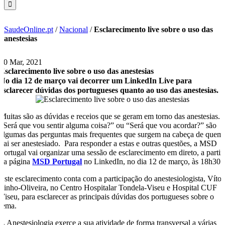
SaudeOnline.pt
/
Nacional
/
Esclarecimento live sobre o uso das
anestesias
10 Mar, 2021
Esclarecimento live sobre o uso das anestesias
No dia 12 de março vai decorrer um LinkedIn Live para
esclarecer dúvidas dos portugueses quanto ao uso das anestesias.
Muitas são as dúvidas e receios que se geram em torno das anestesias.
“Será que vou sentir alguma coisa?” ou “Será que vou acordar?” são
algumas das perguntas mais frequentes que surgem na cabeça de quem
vai ser anestesiado. Para responder a estas e outras questões, a MSD
Portugal vai organizar uma sessão de esclarecimento em direto, a partir
da página
MSD Portugal
no LinkedIn, no dia 12 de março, às 18h30.
Este esclarecimento conta com a participação do anestesiologista, Vítor
Pinho-Oliveira, no Centro Hospitalar Tondela-Viseu e Hospital CUF
Viseu, para esclarecer as principais dúvidas dos portugueses sobre o
tema.
A Anestesiologia exerce a sua atividade de forma transversal a várias