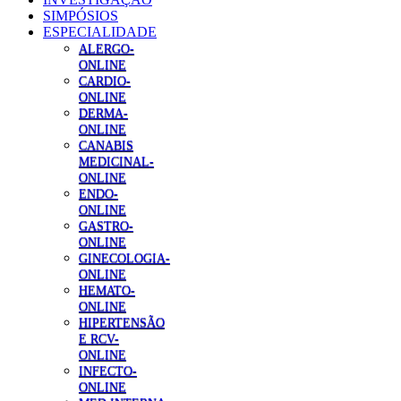
SIMPÓSIOS
ESPECIALIDADE
ALERGO-
ONLINE
CARDIO-
ONLINE
DERMA-
ONLINE
CANABIS
MEDICINAL-
ONLINE
ENDO-
ONLINE
GASTRO-
ONLINE
GINECOLOGIA-
ONLINE
HEMATO-
ONLINE
HIPERTENSÃO
E RCV-
ONLINE
INFECTO-
ONLINE