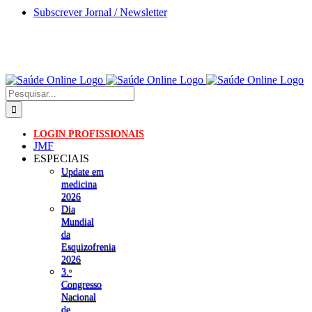
Skip
Subscrever Jornal / Newsletter
to
content
Pesquisar
LOGIN PROFISSIONAIS
JMF
ESPECIAIS
Update em
medicina
2026
Dia
Mundial
da
Esquizofrenia
2026
3.ᵒ
Congresso
Nacional
de