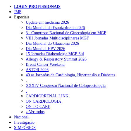
Pesquisar
LOGIN PROFISSIONAIS
JMF
Especiais
NOTÍCIAS RECENTES
Update em medicina 2026
Dia Mundial da Esquizofrenia 2026
3.ᵒ Congresso Nacional de Ginecologia em MGF
Portugal está a formar os médicos de que precisa?
6 de Agosto,
VIII Jornadas Multidisciplinares MGF
2026
Dia Mundial do Glaucoma 2026
Dia Mundial HPV 2026
Estudantes de Medicina representados na 79.ª World Health
15 Jornadas Diabetologia MGF Sul
Assembly
6 de Agosto, 2026
Allergy & Respiratory Summit 2026
Breast Cancer Weekend
SCORA X-Change Portugal promove formação internacional
ASTOR 2026
em saúde sexual e reprodutiva
6 de Agosto, 2026
40.as Jornadas de Cardiologia, Hipertensão e Diabetes
.
ANEM reúne com coordenador do Pacto Estratégico para a
XXXIV Congresso Nacional de Coloproctologia
Saúde
6 de Agosto, 2026
.
CARDIORRENAL LINK
Sindicato diz que nova carreira de médicos dentistas reforça
ON CARDIOLOGIA
estabilidade no SNS
6 de Agosto, 2026
ON TO CARE
» Ver todos
Nacional
Investigação
NOTÍCIAS MAIS LIDAS
SIMPÓSIOS