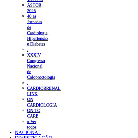
ASTOR
2026
40.as
Jornadas
de
Cardiologia,
Hipertensão
e Diabetes
.
XXXIV
Congresso
Nacional
de
Coloproctologia
.
CARDIORRENAL
LINK
ON
CARDIOLOGIA
ON TO
CARE
» Ver
todos
NACIONAL
INVESTIGAÇÃO