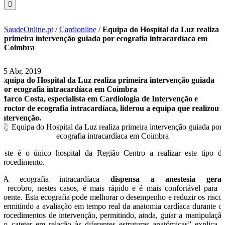
SaudeOnline.pt
/
Cardionline
/
Equipa do Hospital da Luz realiza
primeira intervenção guiada por ecografia intracardíaca em
Coimbra
15 Abr, 2019
Equipa do Hospital da Luz realiza primeira intervenção guiada
por ecografia intracardíaca em Coimbra
Marco Costa, especialista em Cardiologia de Intervenção e
proctor de ecografia intracardíaca, liderou a equipa que realizou 
intervenção.
Este é o único hospital da Região Centro a realizar este tipo d
procedimento.
“A ecografia intracardíaca
dispensa a anestesia geral
o recobro, nestes casos, é mais rápido e é mais confortável para 
doente. Esta ecografia pode melhorar o desempenho e reduzir os risco
permitindo a avaliação em tempo real da anatomia cardíaca durante o
procedimentos de intervenção, permitindo, ainda, guiar a manipulaçã
do cateter em relação às diferentes estruturas anatómicas” explica 