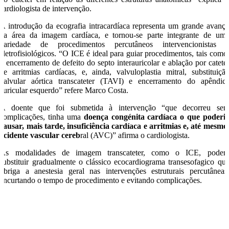
cardiologista de intervenção.
A introdução da ecografia intracardíaca representa um grande avanç
na área da imagem cardíaca, e tornou-se parte integrante de um
variedade de procedimentos percutâneos intervencionistas 
eletrofisiológicos. “O ICE é ideal para guiar procedimentos, tais como
o encerramento de defeito do septo interauricolar e ablação por catete
de arritmias cardíacas, e, ainda, valvuloplastia mitral, substituiçã
valvular aórtica transcateter (TAVI) e encerramento do apêndic
auricular esquerdo” refere Marco Costa.
A doente que foi submetida à intervenção “que decorreu se
complicações, tinha uma
doença congénita cardíaca o que poderi
causar, mais tarde, insuficiência cardíaca e arritmias e, até mesmo
acidente vascular cereb
ral (AVC)” afirma o cardiologista.
As modalidades de imagem transcateter, como o ICE, pode
substituir gradualmente o clássico ecocardiograma transesofagico qu
obriga a anestesia geral nas intervenções estruturais percutâneas
encurtando o tempo de procedimento e evitando complicações.