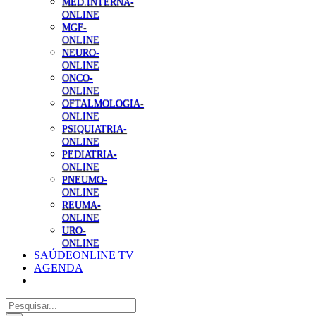
MED.INTERNA-
ONLINE
MGF-
ONLINE
NEURO-
ONLINE
ONCO-
ONLINE
OFTALMOLOGIA-
ONLINE
PSIQUIATRIA-
ONLINE
PEDIATRIA-
ONLINE
PNEUMO-
ONLINE
REUMA-
ONLINE
URO-
ONLINE
SAÚDEONLINE TV
AGENDA
Pesquisar