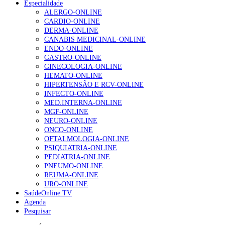
Especialidade
Enfermagem Forense. “Da urgência ao tribunal, cada
ALERGO-ONLINE
gesto conta e cada profissional faz a diferença”
CARDIO-ONLINE
202 visualizações
DERMA-ONLINE
CANABIS MEDICINAL-ONLINE
ENDO-ONLINE
GASTRO-ONLINE
Alguns milhares de utentes podem ficar sem médico de
GINECOLOGIA-ONLINE
família com nova regras do registo, alerta associação
HEMATO-ONLINE
175 visualizações
HIPERTENSÃO E RCV-ONLINE
INFECTO-ONLINE
MED.INTERNA-ONLINE
MGF-ONLINE
Quase quatro em cada dez doentes com enfarte
NEURO-ONLINE
apresentavam níveis elevados de Lp(a), revela estudo
ONCO-ONLINE
86 visualizações
OFTALMOLOGIA-ONLINE
PSIQUIATRIA-ONLINE
PEDIATRIA-ONLINE
PNEUMO-ONLINE
REUMA-ONLINE
“Os programas de rastreio do cancro do pulmão são
URO-ONLINE
custo-efetivos e representam um investimento
SaúdeOnline TV
sustentável para os sistemas de saúde”
Agenda
66 visualizações
Pesquisar