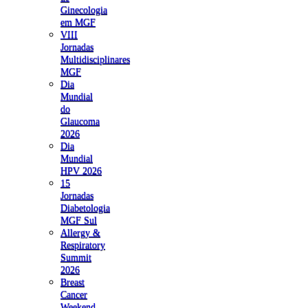
Ginecologia
em MGF
VIII
Jornadas
Multidisciplinares
MGF
Dia
Mundial
do
Glaucoma
2026
Dia
Mundial
HPV 2026
15
Jornadas
Diabetologia
MGF Sul
Allergy &
Respiratory
Summit
2026
Breast
Cancer
Weekend