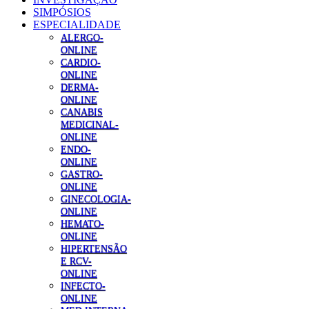
SIMPÓSIOS
ESPECIALIDADE
ALERGO-
ONLINE
CARDIO-
ONLINE
DERMA-
ONLINE
CANABIS
MEDICINAL-
ONLINE
ENDO-
ONLINE
GASTRO-
ONLINE
GINECOLOGIA-
ONLINE
HEMATO-
ONLINE
HIPERTENSÃO
E RCV-
ONLINE
INFECTO-
ONLINE