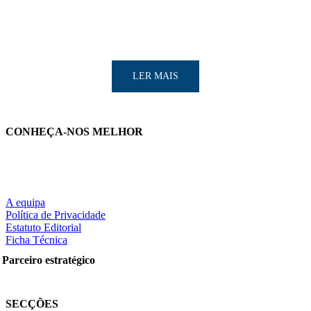
LER MAIS
CONHEÇA-NOS MELHOR
LER MAIS
A equipa
Política de Privacidade
Estatuto Editorial
Ficha Técnica
Partilhe nas redes sociais:
Parceiro estratégico
SECÇÕES