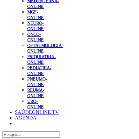
MED.INTERNA-
ONLINE
MGF-
ONLINE
NEURO-
ONLINE
ONCO-
ONLINE
OFTALMOLOGIA-
ONLINE
PSIQUIATRIA-
ONLINE
PEDIATRIA-
ONLINE
PNEUMO-
ONLINE
REUMA-
ONLINE
URO-
ONLINE
SAÚDEONLINE TV
AGENDA
Pesquisar