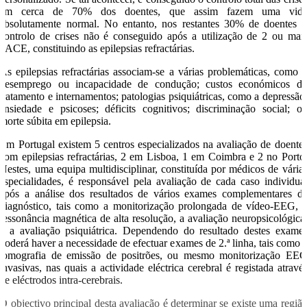
em cerca de 70% dos doentes, que assim fazem uma vid
absolutamente normal. No entanto, nos restantes 30% de doentes 
controlo de crises não é conseguido após a utilização de 2 ou mai
FACE, constituindo as epilepsias refractárias.
As epilepsias refractárias associam-se a várias problemáticas, como 
desemprego ou incapacidade de condução; custos económicos d
tratamento e internamentos; patologias psiquiátricas, como a depressão
ansiedade e psicoses; déficits cognitivos; discriminação social; o
morte súbita em epilepsia.
Em Portugal existem 5 centros especializados na avaliação de doente
com epilepsias refractárias, 2 em Lisboa, 1 em Coimbra e 2 no Porto
Nestes, uma equipa multidisciplinar, constituída por médicos de vária
especialidades, é responsável pela avaliação de cada caso individua
após a análise dos resultados de vários exames complementares d
diagnóstico, tais como a monitorização prolongada de vídeo-EEG, 
ressonância magnética de alta resolução, a avaliação neuropsicológica
e a avaliação psiquiátrica. Dependendo do resultado destes exame
poderá haver a necessidade de efectuar exames de 2.ª linha, tais como 
tomografia de emissão de positrões, ou mesmo monitorização EE
invasivas, nas quais a actividade eléctrica cerebral é registada atravé
de eléctrodos intra-cerebrais.
O objectivo principal desta avaliação é determinar se existe uma regiã