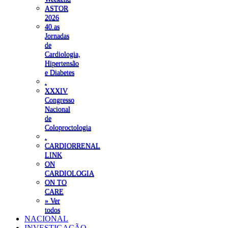
ASTOR
2026
40.as
Jornadas
de
Cardiologia,
Hipertensão
e Diabetes
.
XXXIV
Congresso
Nacional
de
Coloproctologia
.
CARDIORRENAL
LINK
ON
CARDIOLOGIA
ON TO
CARE
» Ver
todos
NACIONAL
INVESTIGAÇÃO