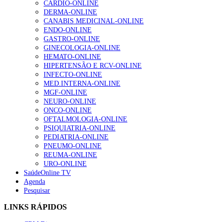
CARDIO-ONLINE
DERMA-ONLINE
CANABIS MEDICINAL-ONLINE
1.º Episódio do Podcast “Frequência Cardio – Sintoniza
ENDO-ONLINE
te na Insuficiência Cardíaca” da Bayer
GASTRO-ONLINE
169 visualizações
GINECOLOGIA-ONLINE
HEMATO-ONLINE
HIPERTENSÃO E RCV-ONLINE
INFECTO-ONLINE
Alguns milhares de utentes podem ficar sem médico de
MED.INTERNA-ONLINE
família com nova regras do registo, alerta associação
MGF-ONLINE
132 visualizações
NEURO-ONLINE
ONCO-ONLINE
OFTALMOLOGIA-ONLINE
PSIQUIATRIA-ONLINE
PEDIATRIA-ONLINE
“Os programas de rastreio do cancro do pulmão são
PNEUMO-ONLINE
custo-efetivos e representam um investimento
REUMA-ONLINE
sustentável para os sistemas de saúde”
URO-ONLINE
93 visualizações
SaúdeOnline TV
Agenda
Pesquisar
Quase quatro em cada dez doentes com enfarte
apresentavam níveis elevados de Lp(a), revela estudo
LINKS RÁPIDOS
87 visualizações