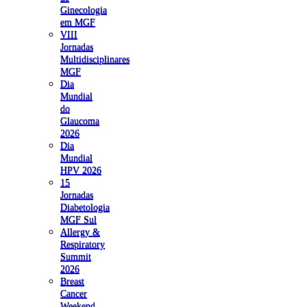
Ginecologia
em MGF
VIII
Jornadas
Multidisciplinares
MGF
Dia
Mundial
do
Glaucoma
2026
Dia
Mundial
HPV 2026
15
Jornadas
Diabetologia
MGF Sul
Allergy &
Respiratory
Summit
2026
Breast
Cancer
Weekend