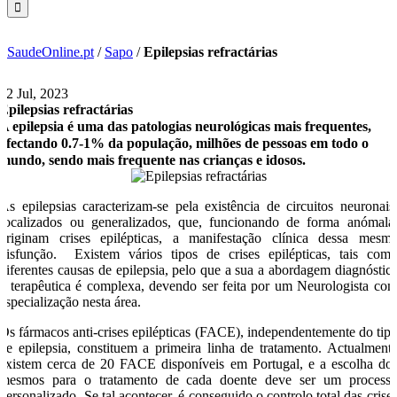
SaudeOnline.pt
/
Sapo
/
Epilepsias refractárias
22 Jul, 2023
Epilepsias refractárias
A epilepsia é uma das patologias neurológicas mais frequentes,
afectando 0.7-1% da população, milhões de pessoas em todo o
mundo, sendo mais frequente nas crianças e idosos.
As epilepsias caracterizam-se pela existência de circuitos neuronais
focalizados ou generalizados, que, funcionando de forma anómala
originam crises epilépticas, a manifestação clínica dessa mesm
disfunção. Existem vários tipos de crises epilépticas, tais com
diferentes causas de epilepsia, pelo que a sua a abordagem diagnóstic
e terapêutica é complexa, devendo ser feita por um Neurologista co
especialização nesta área.
Os fármacos anti-crises epilépticas (FACE), independentemente do tip
de epilepsia, constituem a primeira linha de tratamento. Actualment
existem cerca de 20 FACE disponíveis em Portugal, e a escolha do
mesmos para o tratamento de cada doente deve ser um process
personalizado. Se tal acontecer, é conseguido o controlo total das crise