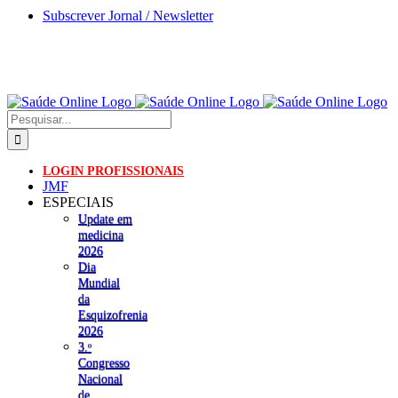
Skip
Subscrever Jornal / Newsletter
to
content
Pesquisar
LOGIN PROFISSIONAIS
JMF
ESPECIAIS
Update em
medicina
2026
Dia
Mundial
da
Esquizofrenia
2026
3.ᵒ
Congresso
Nacional
de