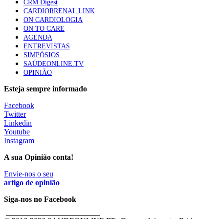
CRM Digest
CARDIORRENAL LINK
ON CARDIOLOGIA
Trodelvy aprovado para primeira linha no cancro da
ON TO CARE
mama triplo negativo metastático em doentes não
AGENDA
elegíveis para inibidores PD-(L)1
ENTREVISTAS
61 visualizações
SIMPÓSIOS
SAÚDEONLINE.TV
OPINIÃO
MAIS NOTÍCIAS
Esteja sempre informado
Tudo sobre branqueamento dentário
Facebook
30 Nov, 2025
|
0 Comments
Twitter
Linkedin
Youtube
Quando o valor se torna o verdadeiro motor da saúde
Instagram
17 Nov, 2025
|
0 Comments
A sua Opinião conta!
Envie-nos o seu
artigo de opinião
Siga-nos no Facebook
________________________