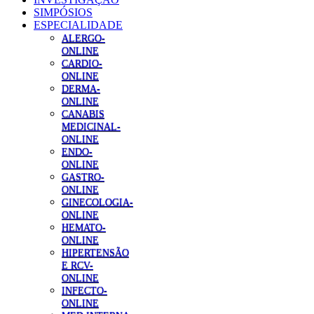
SIMPÓSIOS
ESPECIALIDADE
ALERGO-
ONLINE
CARDIO-
ONLINE
DERMA-
ONLINE
CANABIS
MEDICINAL-
ONLINE
ENDO-
ONLINE
GASTRO-
ONLINE
GINECOLOGIA-
ONLINE
HEMATO-
ONLINE
HIPERTENSÃO
E RCV-
ONLINE
INFECTO-
ONLINE