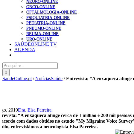
NEURO-ONLINE
ONCO-ONLINE
OFTALMOLOGIA-ONLINE
PSIQUIATRIA-ONLINE
PEDIATRIA-ONLINE
PNEUMO-ONLINE
REUMA-ONLINE
URO-ONLINE
SAÚDEONLINE TV
AGENDA
Pesquisar
SaudeOnline.pt
/
NotíciasSaúde
/
Entrevista: “A enxaqueca atinge 
Ago, 2019
Dra. Elsa Parreira
trevista: “A enxaqueca atinge cerca de 1 milhão e 200 mil pessoas
 acordo com dados obtidos no estudo "My Migraine Voice Survey",
bito, entrevistámos a neurologista Elsa Parreira.