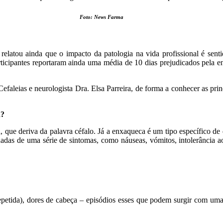
Foto: News Farma
, relatou ainda que o impacto da patologia na vida profissional é se
rticipantes reportaram ainda uma média de 10 dias prejudicados pela 
faleias e neurologista Dra. Elsa Parreira, de forma a conhecer as princ
a?
 que deriva da palavra céfalo. Já a enxaqueca é um tipo específico de d
nhadas de uma série de sintomas, como náuseas, vómitos, intolerância 
epetida), dores de cabeça – episódios esses que podem surgir com uma