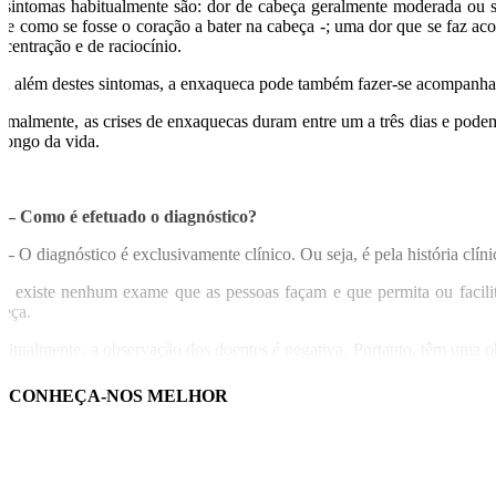
 sintomas habitualmente são: dor de cabeça geralmente moderada ou se
nte como se fosse o coração a bater na cabeça -; uma dor que se faz ac
ncentração e de raciocínio.
ra além destes sintomas, a enxaqueca pode também fazer-se acompanhar 
rmalmente, as crises de enxaquecas duram entre um a três dias e pode
 longo da vida.
 – Como é efetuado o diagnóstico?
 –
O diagnóstico é exclusivamente clínico. Ou seja, é pela história clí
o existe nenhum exame que as pessoas façam e que permita ou facilit
beça.
bitualmente, a observação dos doentes é negativa. Portanto, têm uma o
quanto sintoma].
CONHEÇA-NOS MELHOR
o conjunto de todos estes dados que nos permitem chegar ao diagnóstic
 – Quais os tipos de tratamento que existem atualmente?