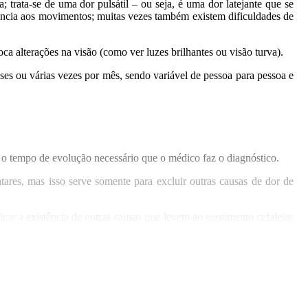
rata-se de uma dor pulsátil – ou seja, é uma dor latejante que se
erância aos movimentos; muitas vezes também existem dificuldades de
 alterações na visão (como ver luzes brilhantes ou visão turva).
s ou várias vezes por mês, sendo variável de pessoa para pessoa e
 e o tempo de evolução necessário que o médico faz o diagnóstico.
res, mas isso serve somente para excluir outras causas de dor de
ar a existência de outras causas que levem ao surgimento cefaleias