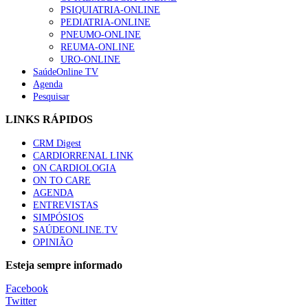
PSIQUIATRIA-ONLINE
“Os programas de rastreio do cancro do pulmão são custo-ef
PEDIATRIA-ONLINE
93 visualizações
PNEUMO-ONLINE
REUMA-ONLINE
URO-ONLINE
SaúdeOnline TV
Agenda
Pesquisar
Quase quatro em cada dez doentes com enfarte apresentavam
87 visualizações
LINKS RÁPIDOS
CRM Digest
CARDIORRENAL LINK
ON CARDIOLOGIA
Trodelvy aprovado para primeira linha no cancro da mama tr
ON TO CARE
61 visualizações
AGENDA
ENTREVISTAS
SIMPÓSIOS
SAÚDEONLINE.TV
OPINIÃO
MAIS NOTÍCIAS
Esteja sempre informado
Quase 11.900 jovens recorreram aos cheques psicólogo e nutricio
Facebook
7 Ago, 2026
|
0 Comments
Twitter