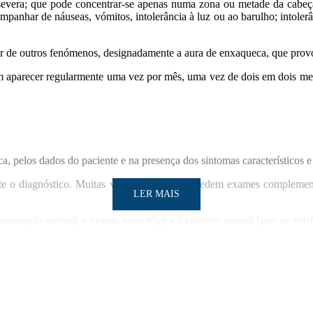
vera; que pode concentrar-se apenas numa zona ou metade da cabeça; t
ompanhar de náuseas, vómitos, intolerância à luz ou ao barulho; intol
de outros fenómenos, designadamente a aura de enxaqueca, que provoca
m aparecer regularmente uma vez por mês, uma vez de dois em dois mese
nica, pelos dados do paciente e na presença dos sintomas característicos
e o diagnóstico. Muitas vezes, os médicos pedem exames complementa
LER MAIS
bservação normal, o exame neurológico é também normal [sem se verific
o.