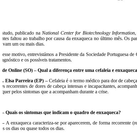
estudo, publicado na
National Center for Biotechnology Information
entes faltou ao trabalho por causa da enxaqueca no último mês. Os pa
ravam um ou mais dias.
r esse motivo, entrevistámos a Presidente da Sociedade Portuguesa de Ce
diagnóstico e os possíveis tratamentos.
úde Online (SO) – Qual a diferença entre uma cefaleia e enxaquec
a. Elsa Parreira (EP) –
Cefaleia é o termo médico para dor de cabeça,
ises recorrentes de dores de cabeça intensas e incapacitantes, acompa
r quer pelos sintomas que a acompanham durante a crise.
 – Quais os sintomas que indicam o quadro de enxaqueca?
P –
A enxaqueca caracteriza-se por aparecerem, de forma recorrente (r
dos os dias ou quase todos os dias.