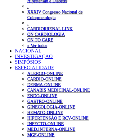
Hipertensão e Diabetes
.
XXXIV Congresso Nacional de
Coloproctologia
.
CARDIORRENAL LINK
ON CARDIOLOGIA
ON TO CARE
» Ver todos
NACIONAL
INVESTIGAÇÃO
SIMPÓSIOS
ESPECIALIDADE
ALERGO-ONLINE
CARDIO-ONLINE
DERMA-ONLINE
CANABIS MEDICINAL-ONLINE
ENDO-ONLINE
GASTRO-ONLINE
GINECOLOGIA-ONLINE
HEMATO-ONLINE
HIPERTENSÃO E RCV-ONLINE
INFECTO-ONLINE
MED.INTERNA-ONLINE
MGF-ONLINE