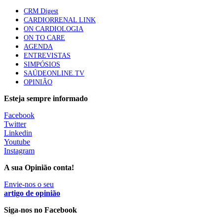
custo-efetivos e representam um investimento
CRM Digest
sustentável para os sistemas de saúde”
CARDIORRENAL LINK
88 visualizações
ON CARDIOLOGIA
ON TO CARE
AGENDA
Quase quatro em cada dez doentes com enfarte
ENTREVISTAS
apresentavam níveis elevados de Lp(a), revela estudo
SIMPÓSIOS
86 visualizações
SAÚDEONLINE.TV
OPINIÃO
Esteja sempre informado
Trodelvy aprovado para primeira linha no cancro da
Facebook
mama triplo negativo metastático em doentes não
Twitter
elegíveis para inibidores PD-(L)1
Linkedin
61 visualizações
Youtube
Instagram
MAIS NOTÍCIAS
A sua Opinião conta!
Envie-nos o seu
Quase 11.900 jovens recorreram aos cheques psicólogo e
artigo de opinião
nutricionista no primeiro mês
Siga-nos no Facebook
7 Ago, 2026
|
0 Comments