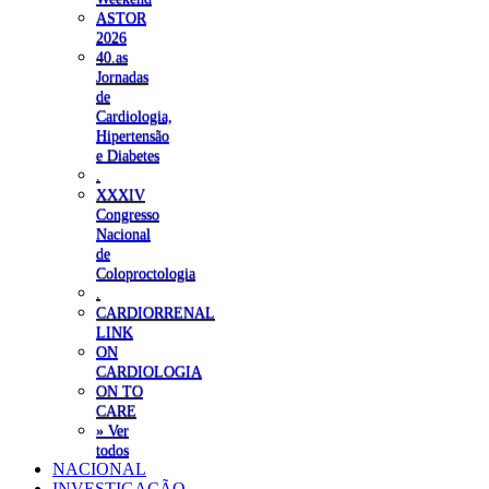
ASTOR
2026
40.as
Jornadas
de
Cardiologia,
Hipertensão
e Diabetes
.
XXXIV
Congresso
Nacional
de
Coloproctologia
.
CARDIORRENAL
LINK
ON
CARDIOLOGIA
ON TO
CARE
» Ver
todos
NACIONAL
INVESTIGAÇÃO