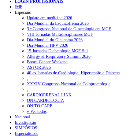
LOGIN PROFISSIONAIS
JMF
Especiais
Update em medicina 2026
Dia Mundial da Esquizofrenia 2026
3.ᵒ Congresso Nacional de Ginecologia em MGF
Pesquisar
VIII Jornadas Multidisciplinares MGF
Dia Mundial do Glaucoma 2026
Dia Mundial HPV 2026
15 Jornadas Diabetologia MGF Sul
NOTÍCIAS RECENTES
Allergy & Respiratory Summit 2026
Breast Cancer Weekend
Quase 11.900 jovens recorreram aos cheques psicólogo e
ASTOR 2026
nutricionista no primeiro mês
7 de Agosto, 2026
40.as Jornadas de Cardiologia, Hipertensão e Diabetes
.
ULS de Coimbra estreia cirurgia endoscópica do ouvido com
XXXIV Congresso Nacional de Coloproctologia
apoio robótico em Portugal
7 de Agosto, 2026
.
CARDIORRENAL LINK
Enfermeiros exigem esclarecimentos sobre eventual gestão
ON CARDIOLOGIA
privada da ULS do Algarve
ON TO CARE
7 de Agosto, 2026
» Ver todos
Nacional
Ordem dos Médicos alerta para riscos no novo sistema de acesso
Investigação
a consultas e cirurgias
7 de Agosto, 2026
SIMPÓSIOS
Especialidade
Portugal está a formar os médicos de que precisa?
6 de Agosto,