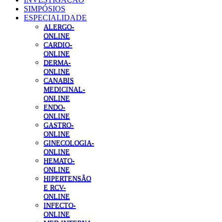
SIMPÓSIOS
ESPECIALIDADE
ALERGO-
ONLINE
CARDIO-
ONLINE
DERMA-
ONLINE
CANABIS
MEDICINAL-
ONLINE
ENDO-
ONLINE
GASTRO-
ONLINE
GINECOLOGIA-
ONLINE
HEMATO-
ONLINE
HIPERTENSÃO
E RCV-
ONLINE
INFECTO-
ONLINE