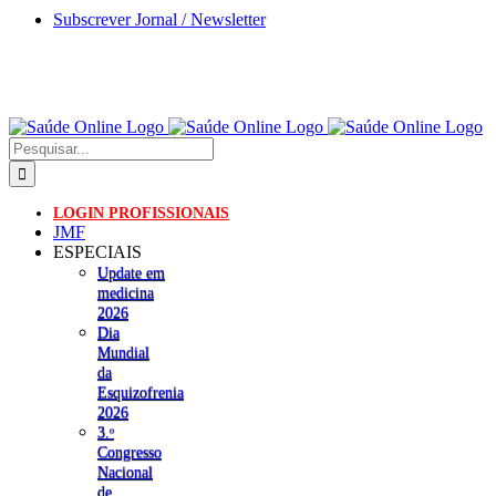
Skip
Subscrever Jornal / Newsletter
to
content
Pesquisar
LOGIN PROFISSIONAIS
JMF
ESPECIAIS
Update em
medicina
2026
Dia
Mundial
da
Esquizofrenia
2026
3.ᵒ
Congresso
Nacional
de