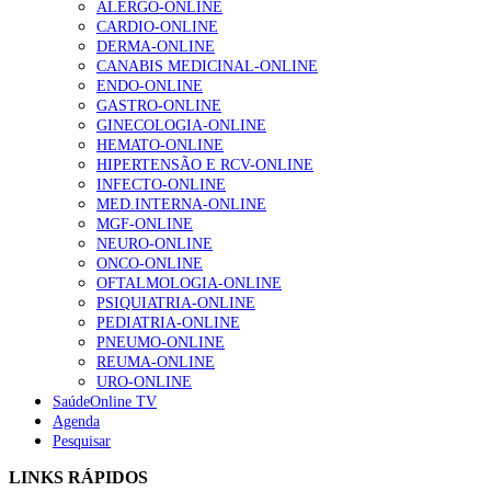
ALERGO-ONLINE
2026
CARDIO-ONLINE
DERMA-ONLINE
CANABIS MEDICINAL-ONLINE
NOTÍCIAS MAIS LIDAS
ENDO-ONLINE
GASTRO-ONLINE
Enfermagem Forense. “Da urgência ao tribunal, cada
GINECOLOGIA-ONLINE
gesto conta e cada profissional faz a diferença”
HEMATO-ONLINE
202 visualizações
HIPERTENSÃO E RCV-ONLINE
INFECTO-ONLINE
MED.INTERNA-ONLINE
MGF-ONLINE
NEURO-ONLINE
Alguns milhares de utentes podem ficar sem médico de
ONCO-ONLINE
família com nova regras do registo, alerta associação
OFTALMOLOGIA-ONLINE
155 visualizações
PSIQUIATRIA-ONLINE
PEDIATRIA-ONLINE
PNEUMO-ONLINE
REUMA-ONLINE
1.º Episódio do Podcast “Frequência Cardio – Sintoniza
URO-ONLINE
te na Insuficiência Cardíaca” da Bayer
SaúdeOnline TV
99 visualizações
Agenda
Pesquisar
LINKS RÁPIDOS
“Os programas de rastreio do cancro do pulmão são