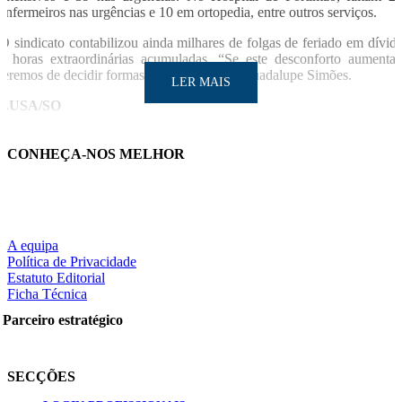
enfermeiros nas urgências e 10 em ortopedia, entre outros serviços.
O sindicato contabilizou ainda milhares de folgas de feriado em dívid
e horas extraordinárias acumuladas. “Se este desconforto aumentar
teremos de decidir formas de luta”, alertou Guadalupe Simões.
LER MAIS
LUSA/SO
Notícia relacionad
CONHEÇA-NOS MELHOR
Sindicato denuncia irregularidades no recrutamento d
enfermeiros gestores na Madeir
A equipa
Política de Privacidade
Estatuto Editorial
LER MAIS
Ficha Técnica
Parceiro estratégico
Partilhe nas redes sociais:
SECÇÕES