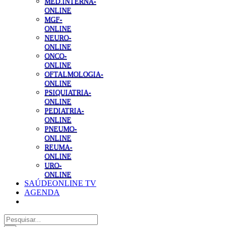
MED.INTERNA-
ONLINE
MGF-
ONLINE
NEURO-
ONLINE
ONCO-
ONLINE
OFTALMOLOGIA-
ONLINE
PSIQUIATRIA-
ONLINE
PEDIATRIA-
ONLINE
PNEUMO-
ONLINE
REUMA-
ONLINE
URO-
ONLINE
SAÚDEONLINE TV
AGENDA
Pesquisar