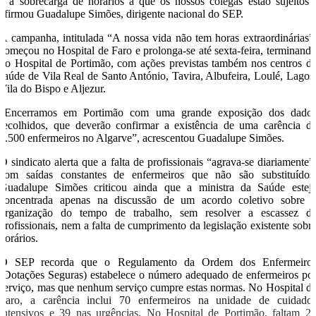
e a sobrecarga de horários a que os nossos colegas estão sujeitos”
afirmou Guadalupe Simões, dirigente nacional do SEP.
A campanha, intitulada “A nossa vida não tem horas extraordinárias”
começou no Hospital de Faro e prolonga-se até sexta-feira, terminand
no Hospital de Portimão, com ações previstas também nos centros d
saúde de Vila Real de Santo António, Tavira, Albufeira, Loulé, Lagos
Vila do Bispo e Aljezur.
“Encerramos em Portimão com uma grande exposição dos dado
recolhidos, que deverão confirmar a existência de uma carência d
1.500 enfermeiros no Algarve”, acrescentou Guadalupe Simões.
O sindicato alerta que a falta de profissionais “agrava-se diariamente”
com saídas constantes de enfermeiros que não são substituídos
Guadalupe Simões criticou ainda que a ministra da Saúde estej
concentrada apenas na discussão de um acordo coletivo sobre 
organização do tempo de trabalho, sem resolver a escassez d
profissionais, nem a falta de cumprimento da legislação existente sobr
horários.
O SEP recorda que o Regulamento da Ordem dos Enfermeiro
(Dotações Seguras) estabelece o número adequado de enfermeiros po
serviço, mas que nenhum serviço cumpre estas normas. No Hospital d
Faro, a carência inclui 70 enfermeiros na unidade de cuidado
intensivos e 39 nas urgências. No Hospital de Portimão, faltam 2