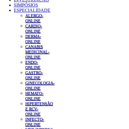
SIMPÓSIOS
ESPECIALIDADE
ALERGO-
ONLINE
CARDIO-
ONLINE
DERMA-
ONLINE
CANABIS
MEDICINAL-
ONLINE
ENDO-
ONLINE
GASTRO-
ONLINE
GINECOLOGIA-
ONLINE
HEMATO-
ONLINE
HIPERTENSÃO
E RCV-
ONLINE
INFECTO-
ONLINE