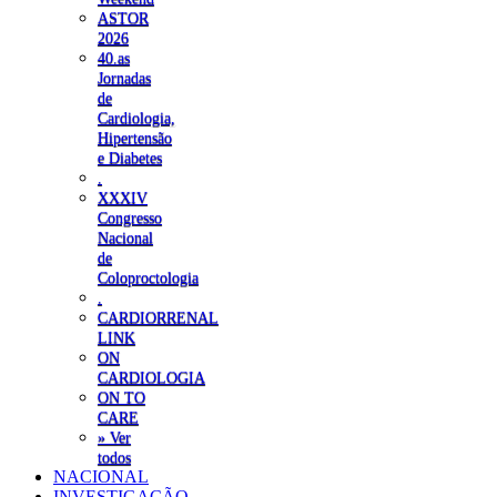
ASTOR
2026
40.as
Jornadas
de
Cardiologia,
Hipertensão
e Diabetes
.
XXXIV
Congresso
Nacional
de
Coloproctologia
.
CARDIORRENAL
LINK
ON
CARDIOLOGIA
ON TO
CARE
» Ver
todos
NACIONAL
INVESTIGAÇÃO