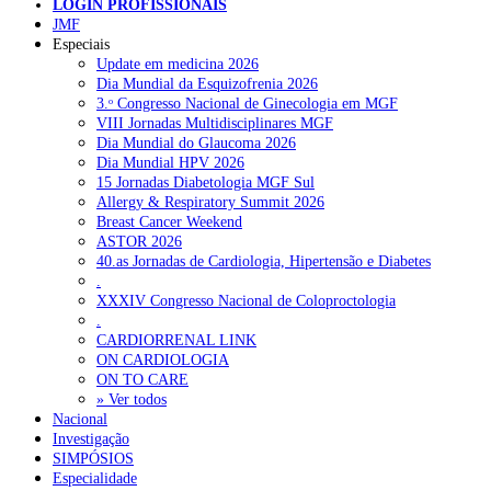
LOGIN PROFISSIONAIS
JMF
Especiais
NOTÍCIAS RECENTES
Update em medicina 2026
Dia Mundial da Esquizofrenia 2026
3.ᵒ Congresso Nacional de Ginecologia em MGF
Quase 11.900 jovens recorreram aos cheques psicólogo e
VIII Jornadas Multidisciplinares MGF
nutricionista no primeiro mês
7 de Agosto, 2026
Dia Mundial do Glaucoma 2026
Dia Mundial HPV 2026
ULS de Coimbra estreia cirurgia endoscópica do ouvido com
15 Jornadas Diabetologia MGF Sul
apoio robótico em Portugal
7 de Agosto, 2026
Allergy & Respiratory Summit 2026
Breast Cancer Weekend
Enfermeiros exigem esclarecimentos sobre eventual gestão
ASTOR 2026
privada da ULS do Algarve
7 de Agosto, 2026
40.as Jornadas de Cardiologia, Hipertensão e Diabetes
.
Ordem dos Médicos alerta para riscos no novo sistema de acesso
XXXIV Congresso Nacional de Coloproctologia
a consultas e cirurgias
7 de Agosto, 2026
.
CARDIORRENAL LINK
Portugal está a formar os médicos de que precisa?
6 de Agosto,
ON CARDIOLOGIA
2026
ON TO CARE
» Ver todos
Nacional
Investigação
NOTÍCIAS MAIS LIDAS
SIMPÓSIOS
Especialidade
Enfermagem Forense. “Da urgência ao tribunal, cada