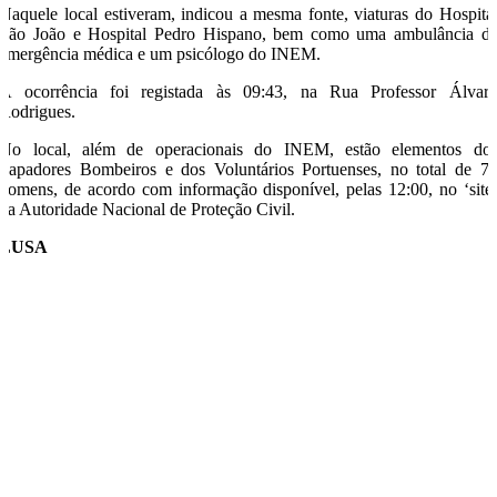
Naquele local estiveram, indicou a mesma fonte, viaturas do Hospita
São João e Hospital Pedro Hispano, bem como uma ambulância d
emergência médica e um psicólogo do INEM.
A ocorrência foi registada às 09:43, na Rua Professor Álvar
Rodrigues.
No local, além de operacionais do INEM, estão elementos do
Sapadores Bombeiros e dos Voluntários Portuenses, no total de 7
homens, de acordo com informação disponível, pelas 12:00, no ‘site
da Autoridade Nacional de Proteção Civil.
LUSA