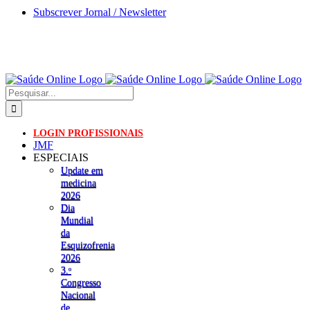
Skip
Subscrever Jornal / Newsletter
to
content
Pesquisar
LOGIN PROFISSIONAIS
JMF
ESPECIAIS
Update em
medicina
2026
Dia
Mundial
da
Esquizofrenia
2026
3.ᵒ
Congresso
Nacional
de