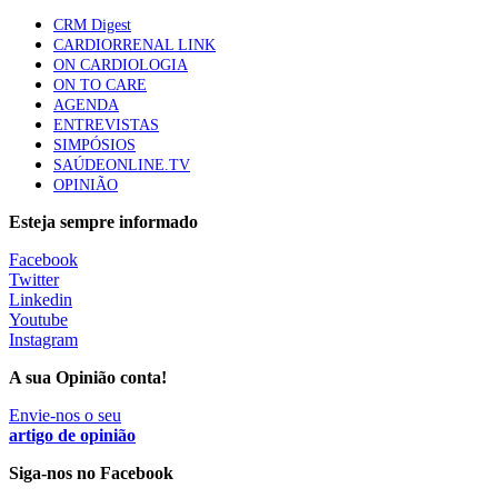
apresentavam níveis elevados de Lp(a), revela estudo
CRM Digest
86 visualizações
CARDIORRENAL LINK
ON CARDIOLOGIA
ON TO CARE
AGENDA
Trodelvy aprovado para primeira linha no cancro da
ENTREVISTAS
mama triplo negativo metastático em doentes não
SIMPÓSIOS
elegíveis para inibidores PD-(L)1
SAÚDEONLINE.TV
61 visualizações
OPINIÃO
Esteja sempre informado
MAIS NOTÍCIAS
Facebook
Twitter
Linkedin
Quase 11.900 jovens recorreram aos cheques psicólogo e
Youtube
nutricionista no primeiro mês
Instagram
7 Ago, 2026
|
0 Comments
A sua Opinião conta!
Envie-nos o seu
ULS de Coimbra estreia cirurgia endoscópica do ouvido com
artigo de opinião
apoio robótico em Portugal
Siga-nos no Facebook
7 Ago, 2026
|
0 Comments