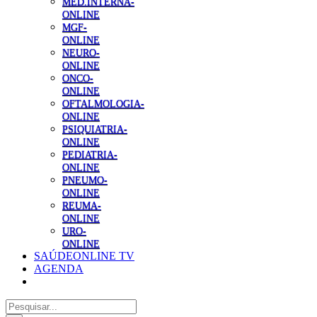
MED.INTERNA-
ONLINE
MGF-
ONLINE
NEURO-
ONLINE
ONCO-
ONLINE
OFTALMOLOGIA-
ONLINE
PSIQUIATRIA-
ONLINE
PEDIATRIA-
ONLINE
PNEUMO-
ONLINE
REUMA-
ONLINE
URO-
ONLINE
SAÚDEONLINE TV
AGENDA
Pesquisar