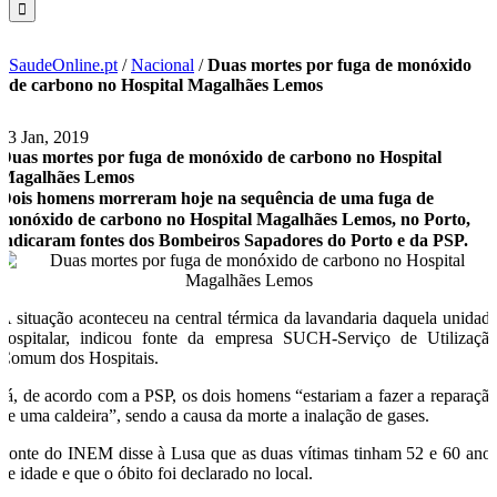
SaudeOnline.pt
/
Nacional
/
Duas mortes por fuga de monóxido
de carbono no Hospital Magalhães Lemos
23 Jan, 2019
Duas mortes por fuga de monóxido de carbono no Hospital
Magalhães Lemos
Dois homens morreram hoje na sequência de uma fuga de
monóxido de carbono no Hospital Magalhães Lemos, no Porto,
indicaram fontes dos Bombeiros Sapadores do Porto e da PSP.
A situação aconteceu na central térmica da lavandaria daquela unidad
hospitalar, indicou fonte da empresa SUCH-Serviço de Utilizaçã
Comum dos Hospitais.
Já, de acordo com a PSP, os dois homens “estariam a fazer a reparaçã
de uma caldeira”, sendo a causa da morte a inalação de gases.
Fonte do INEM disse à Lusa que as duas vítimas tinham 52 e 60 ano
de idade e que o óbito foi declarado no local.