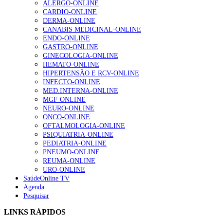
ALERGO-ONLINE
gesto conta e cada profissional faz a diferença”
CARDIO-ONLINE
202 visualizações
DERMA-ONLINE
CANABIS MEDICINAL-ONLINE
ENDO-ONLINE
GASTRO-ONLINE
Alguns milhares de utentes podem ficar sem médico de
GINECOLOGIA-ONLINE
família com nova regras do registo, alerta associação
HEMATO-ONLINE
155 visualizações
HIPERTENSÃO E RCV-ONLINE
INFECTO-ONLINE
MED.INTERNA-ONLINE
MGF-ONLINE
1.º Episódio do Podcast “Frequência Cardio – Sintoniza
NEURO-ONLINE
te na Insuficiência Cardíaca” da Bayer
ONCO-ONLINE
99 visualizações
OFTALMOLOGIA-ONLINE
PSIQUIATRIA-ONLINE
PEDIATRIA-ONLINE
PNEUMO-ONLINE
REUMA-ONLINE
“Os programas de rastreio do cancro do pulmão são
URO-ONLINE
custo-efetivos e representam um investimento
SaúdeOnline TV
sustentável para os sistemas de saúde”
Agenda
88 visualizações
Pesquisar
LINKS RÁPIDOS
Quase quatro em cada dez doentes com enfarte