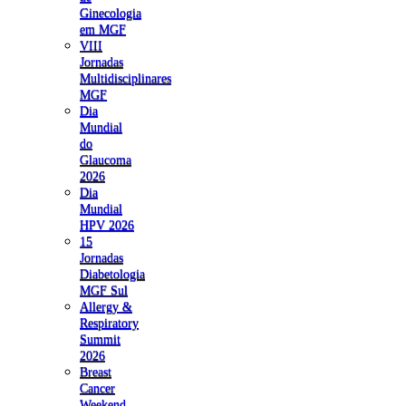
Ginecologia
em MGF
VIII
Jornadas
Multidisciplinares
MGF
Dia
Mundial
do
Glaucoma
2026
Dia
Mundial
HPV 2026
15
Jornadas
Diabetologia
MGF Sul
Allergy &
Respiratory
Summit
2026
Breast
Cancer
Weekend