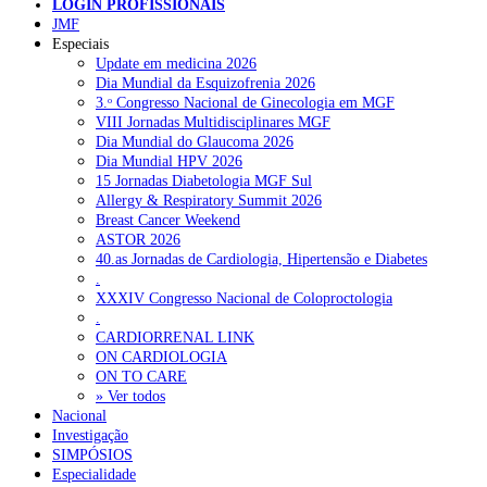
LOGIN PROFISSIONAIS
JMF
Especiais
NOTÍCIAS RECENTES
Update em medicina 2026
Dia Mundial da Esquizofrenia 2026
Plataforma criada por estudantes apoia famílias após diagnóstico
3.ᵒ Congresso Nacional de Ginecologia em MGF
de demência
5 de Agosto, 2026
VIII Jornadas Multidisciplinares MGF
Dia Mundial do Glaucoma 2026
ULS Alto Alentejo e IPO de Lisboa reforçam cooperação em
Dia Mundial HPV 2026
Oncologia, formação e investigação
5 de Agosto, 2026
15 Jornadas Diabetologia MGF Sul
Allergy & Respiratory Summit 2026
Montenegro defende gestão pública ou privada para garantir
Breast Cancer Weekend
médicos de família
5 de Agosto, 2026
ASTOR 2026
40.as Jornadas de Cardiologia, Hipertensão e Diabetes
Governo admite cobrar taxas a utentes que recusem vaga em
.
cuidados continuados
5 de Agosto, 2026
XXXIV Congresso Nacional de Coloproctologia
.
Estudo aponta potencial da casca de maracujá-roxo no controlo
CARDIORRENAL LINK
da inflamação da asma
5 de Agosto, 2026
ON CARDIOLOGIA
ON TO CARE
» Ver todos
Nacional
NOTÍCIAS MAIS LIDAS
Investigação
SIMPÓSIOS
Enfermagem Forense. “Da urgência ao tribunal, cada
Especialidade
gesto conta e cada profissional faz a diferença”