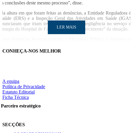
as conclusões deste mesmo processo”, disse.
Na altura em que foram feitas as denúncias, a Entidade Reguladora d
Saúde (ERS) e a Inspeção Geral das Atividades em Saúde (IGAS
anunciaram que iriam investigar a alegada negligência no serviço d
LER MAIS
cirurgia do Hospital de Faro para “cabal esclarecimento” da situação.
Estas denúncias levaram também o Ministério Público a instaurar u
inquérito, que decorre no Departamento de Investigação e Ação Pena
(DIAP) de Faro.
CONHEÇA-NOS MELHOR
LUSA
Notícia relacionad
LER MAIS
Ministério Público abre inquérito a alegados erros denunciado
A equipa
por médica intern
Política de Privacidade
Estatuto Editorial
Ficha Técnica
Partilhe nas redes sociais:
Parceiro estratégico
SECÇÕES
Pesquisar