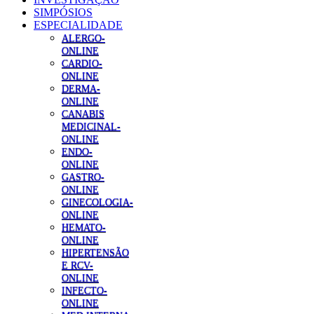
SIMPÓSIOS
ESPECIALIDADE
ALERGO-
ONLINE
CARDIO-
ONLINE
DERMA-
ONLINE
CANABIS
MEDICINAL-
ONLINE
ENDO-
ONLINE
GASTRO-
ONLINE
GINECOLOGIA-
ONLINE
HEMATO-
ONLINE
HIPERTENSÃO
E RCV-
ONLINE
INFECTO-
ONLINE