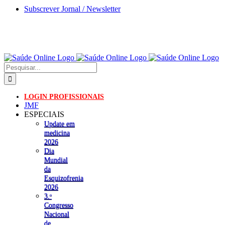
Skip
Subscrever Jornal / Newsletter
to
content
Pesquisar
LOGIN PROFISSIONAIS
JMF
ESPECIAIS
Update em
medicina
2026
Dia
Mundial
da
Esquizofrenia
2026
3.ᵒ
Congresso
Nacional
de