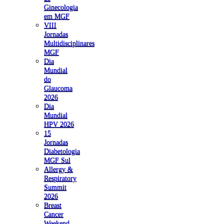
Ginecologia
em MGF
VIII
Jornadas
Multidisciplinares
MGF
Dia
Mundial
do
Glaucoma
2026
Dia
Mundial
HPV 2026
15
Jornadas
Diabetologia
MGF Sul
Allergy &
Respiratory
Summit
2026
Breast
Cancer
Weekend