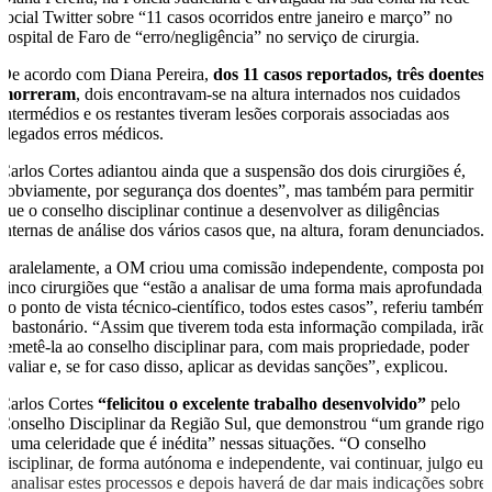
social Twitter sobre “11 casos ocorridos entre janeiro e março” no
hospital de Faro de “erro/negligência” no serviço de cirurgia.
De acordo com Diana Pereira,
dos 11 casos reportados, três doentes
morreram
, dois encontravam-se na altura internados nos cuidados
intermédios e os restantes tiveram lesões corporais associadas aos
alegados erros médicos.
Carlos Cortes adiantou ainda que a suspensão dos dois cirurgiões é,
“obviamente, por segurança dos doentes”, mas também para permitir
que o conselho disciplinar continue a desenvolver as diligências
internas de análise dos vários casos que, na altura, foram denunciados.
Paralelamente, a OM criou uma comissão independente, composta por
cinco cirurgiões que “estão a analisar de uma forma mais aprofundada,
do ponto de vista técnico-científico, todos estes casos”, referiu também
o bastonário. “Assim que tiverem toda esta informação compilada, irão
remetê-la ao conselho disciplinar para, com mais propriedade, poder
avaliar e, se for caso disso, aplicar as devidas sanções”, explicou.
Carlos Cortes
“felicitou o excelente trabalho desenvolvido”
pelo
Conselho Disciplinar da Região Sul, que demonstrou “um grande rigor
e uma celeridade que é inédita” nessas situações. “O conselho
disciplinar, de forma autónoma e independente, vai continuar, julgo eu,
a analisar estes processos e depois haverá de dar mais indicações sobre