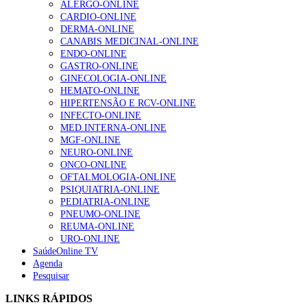
ALERGO-ONLINE
202 visualizações
CARDIO-ONLINE
DERMA-ONLINE
CANABIS MEDICINAL-ONLINE
ENDO-ONLINE
Alguns milhares de utentes podem ficar sem médico de
GASTRO-ONLINE
família com nova regras do registo, alerta associação
GINECOLOGIA-ONLINE
167 visualizações
HEMATO-ONLINE
HIPERTENSÃO E RCV-ONLINE
INFECTO-ONLINE
MED.INTERNA-ONLINE
Quase quatro em cada dez doentes com enfarte
MGF-ONLINE
apresentavam níveis elevados de Lp(a), revela estudo
NEURO-ONLINE
84 visualizações
ONCO-ONLINE
OFTALMOLOGIA-ONLINE
PSIQUIATRIA-ONLINE
PEDIATRIA-ONLINE
PNEUMO-ONLINE
Trodelvy aprovado para primeira linha no cancro da
REUMA-ONLINE
mama triplo negativo metastático em doentes não
URO-ONLINE
elegíveis para inibidores PD-(L)1
SaúdeOnline TV
58 visualizações
Agenda
Pesquisar
1.º Episódio do Podcast “Frequência Cardio – Sintoniza
LINKS RÁPIDOS
te na Insuficiência Cardíaca” da Bayer