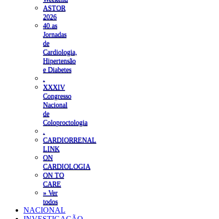
ASTOR
2026
40.as
Jornadas
de
Cardiologia,
Hipertensão
e Diabetes
.
XXXIV
Congresso
Nacional
de
Coloproctologia
.
CARDIORRENAL
LINK
ON
CARDIOLOGIA
ON TO
CARE
» Ver
todos
NACIONAL
INVESTIGAÇÃO