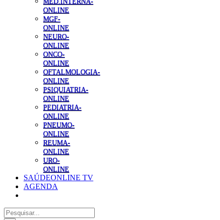
MED.INTERNA-
ONLINE
MGF-
ONLINE
NEURO-
ONLINE
ONCO-
ONLINE
OFTALMOLOGIA-
ONLINE
PSIQUIATRIA-
ONLINE
PEDIATRIA-
ONLINE
PNEUMO-
ONLINE
REUMA-
ONLINE
URO-
ONLINE
SAÚDEONLINE TV
AGENDA
Pesquisar