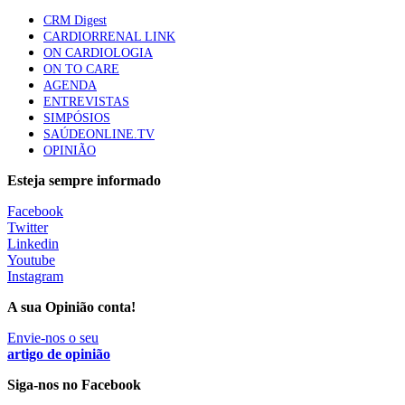
58 visualizações
CRM Digest
CARDIORRENAL LINK
ON CARDIOLOGIA
ON TO CARE
Canábis medicinal e saúde mental
AGENDA
53 visualizações
ENTREVISTAS
SIMPÓSIOS
SAÚDEONLINE.TV
OPINIÃO
MAIS NOTÍCIAS
Esteja sempre informado
Facebook
Twitter
Plataforma criada por estudantes apoia famílias após
Linkedin
diagnóstico de demência
Youtube
5 Ago, 2026
|
0 Comments
Instagram
A sua Opinião conta!
ULS Alto Alentejo e IPO de Lisboa reforçam cooperação em
Envie-nos o seu
Oncologia, formação e investigação
artigo de opinião
5 Ago, 2026
|
0 Comments
Siga-nos no Facebook