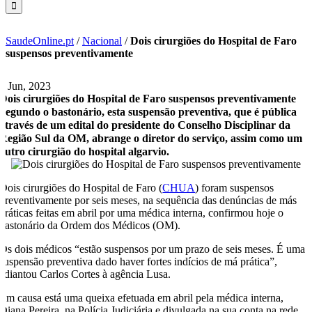
SaudeOnline.pt
/
Nacional
/
Dois cirurgiões do Hospital de Faro
suspensos preventivamente
7 Jun, 2023
Dois cirurgiões do Hospital de Faro suspensos preventivamente
Segundo o bastonário, esta suspensão preventiva, que é pública
através de um edital do presidente do Conselho Disciplinar da
Região Sul da OM, abrange o diretor do serviço, assim como um
outro cirurgião do hospital algarvio.
Dois cirurgiões do Hospital de Faro (
CHUA
) foram suspensos
preventivamente por seis meses, na sequência das denúncias de más
práticas feitas em abril por uma médica interna, confirmou hoje o
bastonário da Ordem dos Médicos (OM).
Os dois médicos “estão suspensos por um prazo de seis meses. É uma
suspensão preventiva dado haver fortes indícios de má prática”,
adiantou Carlos Cortes à agência Lusa.
Em causa está uma queixa efetuada em abril pela médica interna,
Diana Pereira, na Polícia Judiciária e divulgada na sua conta na rede