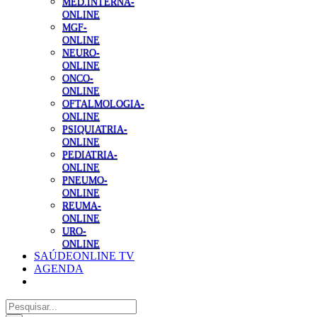
MED.INTERNA-
ONLINE
MGF-
ONLINE
NEURO-
ONLINE
ONCO-
ONLINE
OFTALMOLOGIA-
ONLINE
PSIQUIATRIA-
ONLINE
PEDIATRIA-
ONLINE
PNEUMO-
ONLINE
REUMA-
ONLINE
URO-
ONLINE
SAÚDEONLINE TV
AGENDA
Pesquisar