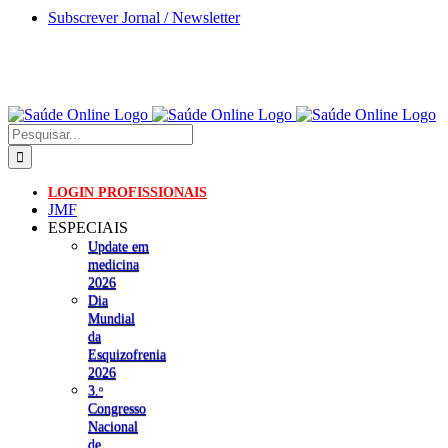
Skip
Subscrever Jornal / Newsletter
to
content
Pesquisar
LOGIN PROFISSIONAIS
JMF
ESPECIAIS
Update em
medicina
2026
Dia
Mundial
da
Esquizofrenia
2026
3.ᵒ
Congresso
Nacional
de