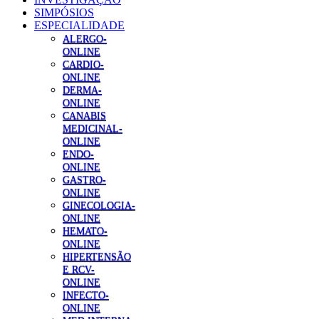
SIMPÓSIOS
ESPECIALIDADE
ALERGO-
ONLINE
CARDIO-
ONLINE
DERMA-
ONLINE
CANABIS
MEDICINAL-
ONLINE
ENDO-
ONLINE
GASTRO-
ONLINE
GINECOLOGIA-
ONLINE
HEMATO-
ONLINE
HIPERTENSÃO
E RCV-
ONLINE
INFECTO-
ONLINE