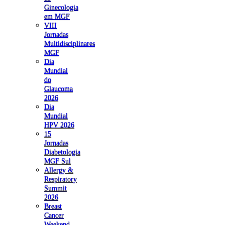
Ginecologia
em MGF
VIII
Jornadas
Multidisciplinares
MGF
Dia
Mundial
do
Glaucoma
2026
Dia
Mundial
HPV 2026
15
Jornadas
Diabetologia
MGF Sul
Allergy &
Respiratory
Summit
2026
Breast
Cancer
Weekend