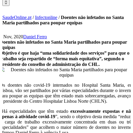
SaudeOnline.pt
/
Infectonline
/
Doentes não infetados no Santa
Maria partilhados para poupar equipas
4 Nov, 2020
Daniel Ferro
Doentes não infetados no Santa Maria partilhados para poupar
equipas
Objetivo é que haja “uma solidariedade dos serviços” para que o
trabalho seja repartido de “forma mais equitativa”, segundo o
presidente do conselho de administração do CHL.
Os doentes não covid-19 internados no Hospital Santa Maria, e
Lisboa, vão ser partilhados por várias especialidades durante o invern
para poupar as equipas que têm estado mais sobrecarregadas, avanço
o presidente do Centro Hospitalar Lisboa Norte (CHLN).
“Há especialidades que têm estado
excessivamente expostas e nã
apenas à atividade covid-19
”, sendo o objetivo desta medida “reduzi
a carga de trabalho excessivamente concentrada em duas ou trê
especialidades” que acolhem o maior número de doentes no inverno
afirmou Daniel Ferro à agência Lusa.