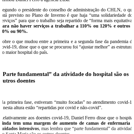
Segundo o presidente do conselho de administração do CHLN, o qu
está previsto no Plano de Inverno é que haja “uma solidariedade do
serviços” para que o trabalho seja repartido de “forma mais equitativa
para não haver serviços a trabalhar a 110% ou 120% e outros 
80% ou 90%.
Sobre o que mudou entre a primeira e a segunda fase da pandemia d
covid-19, disse que o que se procurou foi “ajustar melhor” as estrutura
do maior hospital do país.
“P
arte fundamental” da atividade do hospital são os
outros doentes
Na primeira fase, estiveram “muito focadas” no atendimento covid-1
e nesta altura estão “repartidas por covid e não-covid”.
Relativamente aos doentes covid-19, Daniel Ferro disse que o hospita
ainda tem uma margem de aumento de camas de enfermaria 
cuidados intensivos
, mas lembra que “parte fundamental” da atividad
do Santa Maria são os outros doentes.