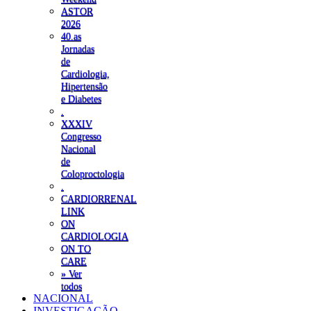
ASTOR
2026
40.as
Jornadas
de
Cardiologia,
Hipertensão
e Diabetes
.
XXXIV
Congresso
Nacional
de
Coloproctologia
.
CARDIORRENAL
LINK
ON
CARDIOLOGIA
ON TO
CARE
» Ver
todos
NACIONAL
INVESTIGAÇÃO