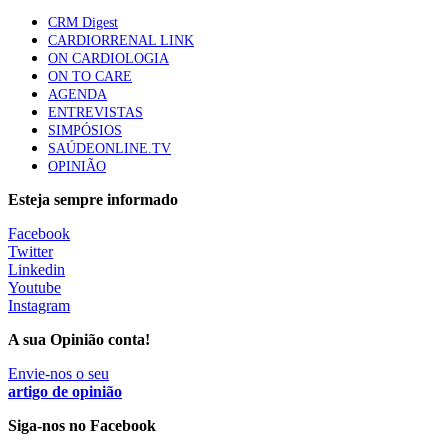
mama triplo negativo metastático em doentes não
CRM Digest
elegíveis para inibidores PD-(L)1
CARDIORRENAL LINK
61 visualizações
ON CARDIOLOGIA
ON TO CARE
AGENDA
Especialistas defendem mais potássio na alimentação
ENTREVISTAS
para ajudar a controlar a hipertensão
SIMPÓSIOS
57 visualizações
SAÚDEONLINE.TV
OPINIÃO
Esteja sempre informado
MAIS NOTÍCIAS
Facebook
Twitter
Linkedin
Sindicato diz que nova carreira de médicos dentistas reforça
Youtube
estabilidade no SNS
Instagram
6 Ago, 2026
|
0 Comments
A sua Opinião conta!
Envie-nos o seu
Mais de 400 utentes beneficiaram de comparticipação reforçada
artigo de opinião
para tratamentos de infertilidade na Madeira
Siga-nos no Facebook
6 Ago, 2026
|
0 Comments