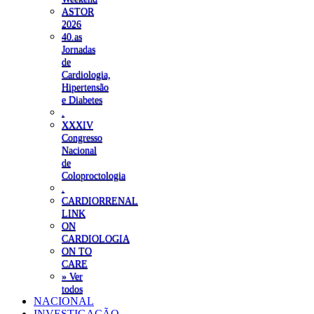
ASTOR
2026
40.as
Jornadas
de
Cardiologia,
Hipertensão
e Diabetes
.
XXXIV
Congresso
Nacional
de
Coloproctologia
.
CARDIORRENAL
LINK
ON
CARDIOLOGIA
ON TO
CARE
» Ver
todos
NACIONAL
INVESTIGAÇÃO