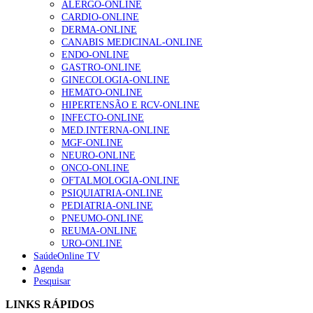
ALERGO-ONLINE
CARDIO-ONLINE
DERMA-ONLINE
CANABIS MEDICINAL-ONLINE
Alguns milhares de utentes podem ficar sem médico de
ENDO-ONLINE
família com nova regras do registo, alerta associação
GASTRO-ONLINE
155 visualizações
GINECOLOGIA-ONLINE
HEMATO-ONLINE
HIPERTENSÃO E RCV-ONLINE
INFECTO-ONLINE
1.º Episódio do Podcast “Frequência Cardio – Sintoniza
MED.INTERNA-ONLINE
te na Insuficiência Cardíaca” da Bayer
MGF-ONLINE
99 visualizações
NEURO-ONLINE
ONCO-ONLINE
OFTALMOLOGIA-ONLINE
PSIQUIATRIA-ONLINE
PEDIATRIA-ONLINE
“Os programas de rastreio do cancro do pulmão são
PNEUMO-ONLINE
custo-efetivos e representam um investimento
REUMA-ONLINE
sustentável para os sistemas de saúde”
URO-ONLINE
88 visualizações
SaúdeOnline TV
Agenda
Pesquisar
Quase quatro em cada dez doentes com enfarte
apresentavam níveis elevados de Lp(a), revela estudo
LINKS RÁPIDOS
86 visualizações