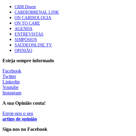
CRM Digest
CARDIORRENAL LINK
ON CARDIOLOGIA
Trodelvy aprovado para primeira linha no cancro da
ON TO CARE
mama triplo negativo metastático em doentes não
AGENDA
elegíveis para inibidores PD-(L)1
ENTREVISTAS
61 visualizações
SIMPÓSIOS
SAÚDEONLINE.TV
OPINIÃO
MAIS NOTÍCIAS
Esteja sempre informado
Facebook
Quase 11.900 jovens recorreram aos cheques psicólogo e
Twitter
nutricionista no primeiro mês
Linkedin
7 Ago, 2026
|
0 Comments
Youtube
Instagram
A sua Opinião conta!
ULS de Coimbra estreia cirurgia endoscópica do ouvido com
apoio robótico em Portugal
Envie-nos o seu
artigo de opinião
7 Ago, 2026
|
0 Comments
Siga-nos no Facebook