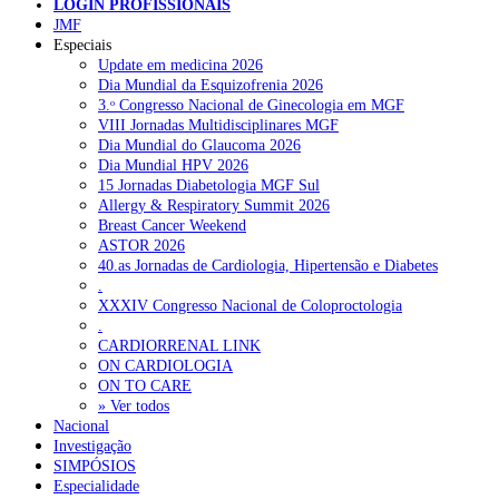
LOGIN PROFISSIONAIS
NOTÍCIAS RECENTES
JMF
Especiais
Update em medicina 2026
Quase 11.900 jovens recorreram aos cheques psicólogo e
Dia Mundial da Esquizofrenia 2026
nutricionista no primeiro mês
7 de Agosto, 2026
3.ᵒ Congresso Nacional de Ginecologia em MGF
VIII Jornadas Multidisciplinares MGF
ULS de Coimbra estreia cirurgia endoscópica do ouvido com
Dia Mundial do Glaucoma 2026
apoio robótico em Portugal
7 de Agosto, 2026
Dia Mundial HPV 2026
15 Jornadas Diabetologia MGF Sul
Enfermeiros exigem esclarecimentos sobre eventual gestão
Allergy & Respiratory Summit 2026
privada da ULS do Algarve
7 de Agosto, 2026
Breast Cancer Weekend
ASTOR 2026
Ordem dos Médicos alerta para riscos no novo sistema de acesso
40.as Jornadas de Cardiologia, Hipertensão e Diabetes
a consultas e cirurgias
7 de Agosto, 2026
.
XXXIV Congresso Nacional de Coloproctologia
Portugal está a formar os médicos de que precisa?
6 de Agosto,
.
2026
CARDIORRENAL LINK
ON CARDIOLOGIA
ON TO CARE
» Ver todos
NOTÍCIAS MAIS LIDAS
Nacional
Investigação
Enfermagem Forense. “Da urgência ao tribunal, cada
SIMPÓSIOS
gesto conta e cada profissional faz a diferença”
Especialidade
202 visualizações