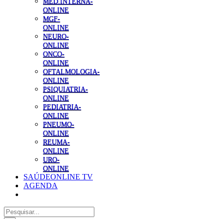
MED.INTERNA-
ONLINE
MGF-
ONLINE
NEURO-
ONLINE
ONCO-
ONLINE
OFTALMOLOGIA-
ONLINE
PSIQUIATRIA-
ONLINE
PEDIATRIA-
ONLINE
PNEUMO-
ONLINE
REUMA-
ONLINE
URO-
ONLINE
SAÚDEONLINE TV
AGENDA
Pesquisar