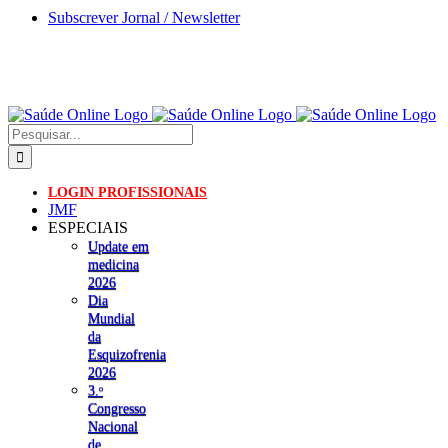
Skip
Subscrever Jornal / Newsletter
to
content
Pesquisar
LOGIN PROFISSIONAIS
JMF
ESPECIAIS
Update em
medicina
2026
Dia
Mundial
da
Esquizofrenia
2026
3.ᵒ
Congresso
Nacional
de