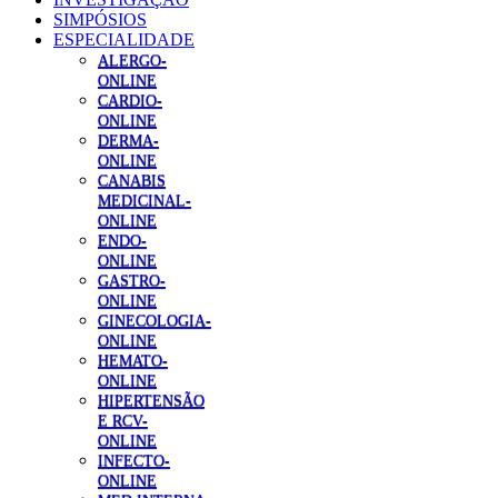
SIMPÓSIOS
ESPECIALIDADE
ALERGO-
ONLINE
CARDIO-
ONLINE
DERMA-
ONLINE
CANABIS
MEDICINAL-
ONLINE
ENDO-
ONLINE
GASTRO-
ONLINE
GINECOLOGIA-
ONLINE
HEMATO-
ONLINE
HIPERTENSÃO
E RCV-
ONLINE
INFECTO-
ONLINE