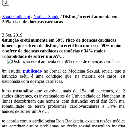
SaudeOnline.pt
/
NotíciasSaúde
/
Disfunção erétil aumenta em
59% risco de doenças cardíacas
13 Set, 2019
Disfunção erétil aumenta em 59% risco de doenças cardíacas
Homens que sofrem de disfunção erétil têm um risco 59% maior
de sofrer de doenças cardíacas coronárias e 34% maior
probabilidade de sofrer um AVC.
Um estudo,
publicado
no Jornal de Medicina Sexual, revela que te
disfunção erétil é uma condição que, na maioria dos casos, est
relacionada com doenças cardíacas.
Numa
metanálise
que envolveu mais de 154 mil pacientes, de 2
estudos diferentes, os investigadores da Universidade de Nanchang (n
China) descobriram que homens com disfunção erétil têm 59% mai
probabilidade de terem problemas cardiovasculares e 34% mai
chances de sofrer um AVC.
De acordo com o cardiologista Ron Bankstein, existem razões médica
para acreditar que os problemas no órgão sexual masculino indicia