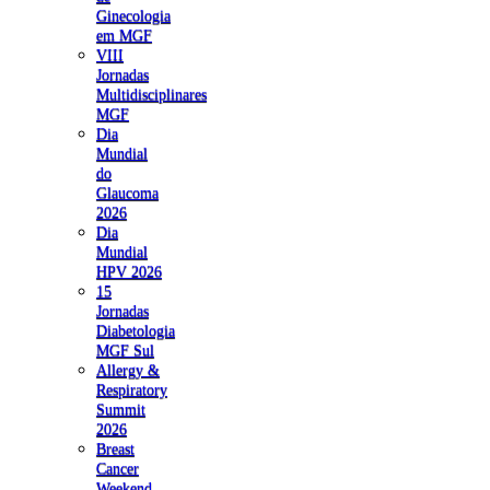
Ginecologia
em MGF
VIII
Jornadas
Multidisciplinares
MGF
Dia
Mundial
do
Glaucoma
2026
Dia
Mundial
HPV 2026
15
Jornadas
Diabetologia
MGF Sul
Allergy &
Respiratory
Summit
2026
Breast
Cancer
Weekend