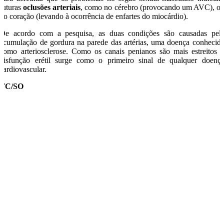
futuras
oclusões arteriais
, como no cérebro (provocando um AVC), o
no coração (levando à ocorrência de enfartes do miocárdio).
De acordo com a pesquisa, as duas condições são causadas pel
acumulação de gordura na parede das artérias, uma doença conhecid
como arteriosclerose. Como os canais penianos são mais estreitos 
disfunção erétil surge como o primeiro sinal de qualquer doenç
cardiovascular.
TC/SO