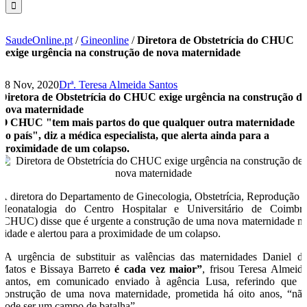
SaudeOnline.pt
/
Gineonline
/
Diretora de Obstetrícia do CHUC
exige urgência na construção de nova maternidade
18 Nov, 2020
Drª. Teresa Almeida Santos
Diretora de Obstetrícia do CHUC exige urgência na construção d
nova maternidade
O CHUC "tem mais partos do que qualquer outra maternidade
no país", diz a médica especialista, que alerta ainda para a
proximidade de um colapso.
A diretora do Departamento de Ginecologia, Obstetrícia, Reprodução 
Neonatalogia do Centro Hospitalar e Universitário de Coimbr
(CHUC) disse que é urgente a construção de uma nova maternidade n
cidade e alertou para a proximidade de um colapso.
“A urgência de substituir as valências das maternidades Daniel d
Matos e Bissaya Barreto
é cada vez maior”
, frisou Teresa Almeid
Santos, em comunicado enviado à agência Lusa, referindo que 
construção de uma nova maternidade, prometida há oito anos, “nã
pode ser um campo de batalha”.