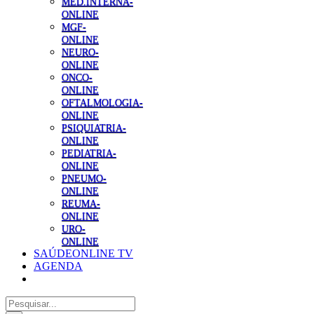
MED.INTERNA-
ONLINE
MGF-
ONLINE
NEURO-
ONLINE
ONCO-
ONLINE
OFTALMOLOGIA-
ONLINE
PSIQUIATRIA-
ONLINE
PEDIATRIA-
ONLINE
PNEUMO-
ONLINE
REUMA-
ONLINE
URO-
ONLINE
SAÚDEONLINE TV
AGENDA
Pesquisar