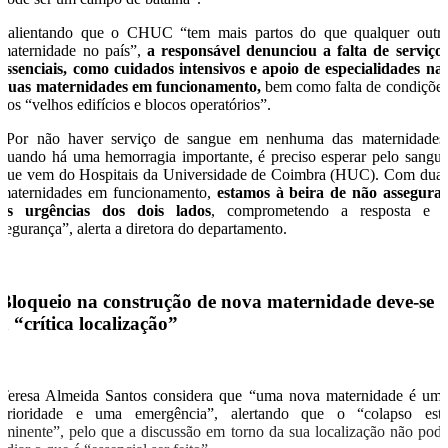
Salientando que o CHUC “tem mais partos do que qualquer outr
maternidade no país”,
a responsável denunciou a falta de serviço
essenciais, como cuidados intensivos e apoio de especialidades na
duas maternidades em funcionamento,
bem como falta de condiçõe
nos “velhos edifícios e blocos operatórios”.
“Por não haver serviço de sangue em nenhuma das maternidades
quando há uma hemorragia importante, é preciso esperar pelo sangu
que vem do Hospitais da Universidade de Coimbra (HUC). Com dua
maternidades em funcionamento,
estamos à beira de não assegura
as urgências dos dois lados
, comprometendo a resposta e 
segurança”, alerta a diretora do departamento.
Bloqueio na construção de nova maternidade deve-se
à “crítica localização”
Teresa Almeida Santos considera que “uma nova maternidade é um
prioridade e uma emergência”, alertando que o “colapso est
iminente”, pelo que a discussão em torno da sua localização não pod