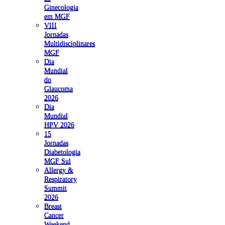
Ginecologia
em MGF
VIII
Jornadas
Multidisciplinares
MGF
Dia
Mundial
do
Glaucoma
2026
Dia
Mundial
HPV 2026
15
Jornadas
Diabetologia
MGF Sul
Allergy &
Respiratory
Summit
2026
Breast
Cancer
Weekend