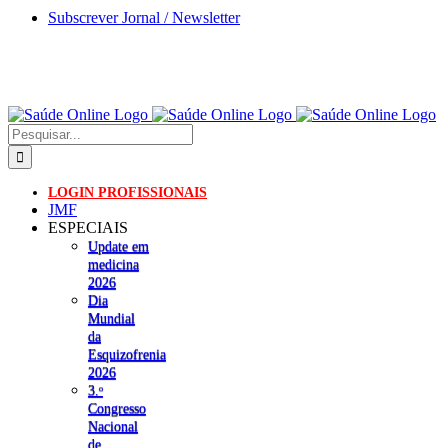
Skip
Subscrever Jornal / Newsletter
to
content
Pesquisar
LOGIN PROFISSIONAIS
JMF
ESPECIAIS
Update em
medicina
2026
Dia
Mundial
da
Esquizofrenia
2026
3.ᵒ
Congresso
Nacional
de