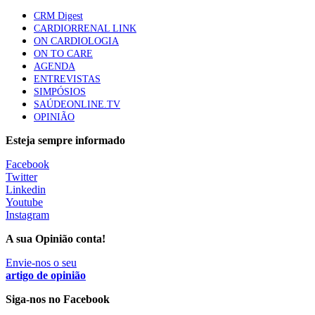
apresentavam níveis elevados de Lp(a), revela estudo
CRM Digest
87 visualizações
CARDIORRENAL LINK
ON CARDIOLOGIA
ON TO CARE
AGENDA
Trodelvy aprovado para primeira linha no cancro da
ENTREVISTAS
mama triplo negativo metastático em doentes não
SIMPÓSIOS
elegíveis para inibidores PD-(L)1
SAÚDEONLINE.TV
61 visualizações
OPINIÃO
Esteja sempre informado
MAIS NOTÍCIAS
Facebook
Twitter
Linkedin
Quase 11.900 jovens recorreram aos cheques psicólogo e
Youtube
nutricionista no primeiro mês
Instagram
7 Ago, 2026
|
0 Comments
A sua Opinião conta!
Envie-nos o seu
ULS de Coimbra estreia cirurgia endoscópica do ouvido com
artigo de opinião
apoio robótico em Portugal
Siga-nos no Facebook
7 Ago, 2026
|
0 Comments