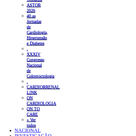
ASTOR
2026
40.as
Jornadas
de
Cardiologia,
Hipertensão
e Diabetes
.
XXXIV
Congresso
Nacional
de
Coloproctologia
.
CARDIORRENAL
LINK
ON
CARDIOLOGIA
ON TO
CARE
» Ver
todos
NACIONAL
INVESTIGAÇÃO