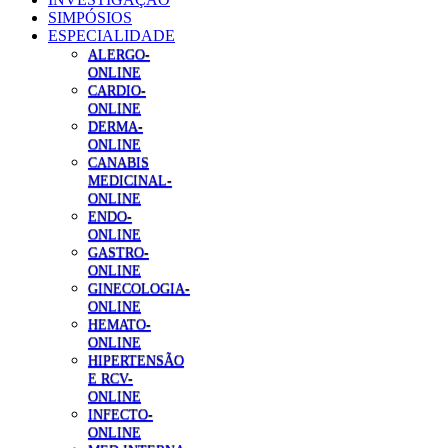
SIMPÓSIOS
ESPECIALIDADE
ALERGO-
ONLINE
CARDIO-
ONLINE
DERMA-
ONLINE
CANABIS
MEDICINAL-
ONLINE
ENDO-
ONLINE
GASTRO-
ONLINE
GINECOLOGIA-
ONLINE
HEMATO-
ONLINE
HIPERTENSÃO
E RCV-
ONLINE
INFECTO-
ONLINE