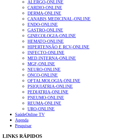
ALERGO-ONLINE
gesto conta e cada profissional faz a diferença”
CARDIO-ONLINE
203 visualizações
DERMA-ONLINE
CANABIS MEDICINAL-ONLINE
ENDO-ONLINE
GASTRO-ONLINE
1.º Episódio do Podcast “Frequência Cardio – Sintoniza
GINECOLOGIA-ONLINE
te na Insuficiência Cardíaca” da Bayer
HEMATO-ONLINE
169 visualizações
HIPERTENSÃO E RCV-ONLINE
INFECTO-ONLINE
MED.INTERNA-ONLINE
MGF-ONLINE
Alguns milhares de utentes podem ficar sem médico de
NEURO-ONLINE
família com nova regras do registo, alerta associação
ONCO-ONLINE
132 visualizações
OFTALMOLOGIA-ONLINE
PSIQUIATRIA-ONLINE
PEDIATRIA-ONLINE
PNEUMO-ONLINE
REUMA-ONLINE
“Os programas de rastreio do cancro do pulmão são
URO-ONLINE
custo-efetivos e representam um investimento
SaúdeOnline TV
sustentável para os sistemas de saúde”
Agenda
93 visualizações
Pesquisar
LINKS RÁPIDOS
Quase quatro em cada dez doentes com enfarte