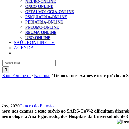
NEURO-ONLINE
ONCO-ONLINE
OFTALMOLOGIA-ONLINE
PSIQUIATRIA-ONLINE
PEDIATRIA-ONLINE
PNEUMO-ONLINE
REUMA-ONLINE
URO-ONLINE
SAÚDEONLINE TV
AGENDA
Pesquisar
SaudeOnline.pt
/
Nacional
/
Demora nos exames e teste prévio ao 
 Nov, 2020
Cancro do Pulmão
mora nos exames e teste prévio ao SARS-CoV-2 dificultam diagnós
pneumologista Ana Figueiredo, dos Hospitais da Universidade de 