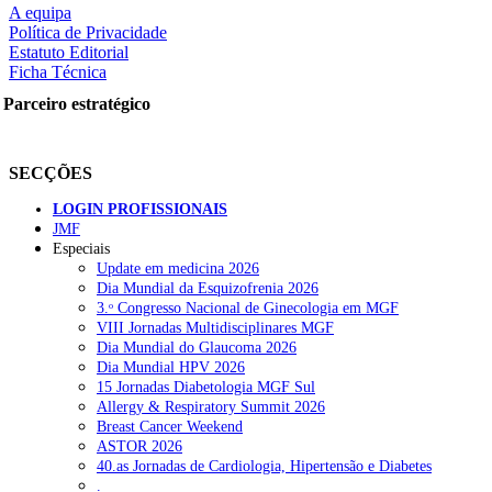
A equipa
O/LUSA
Política de Privacidade
Estatuto Editorial
Ficha Técnica
rtilhe nas redes sociais:
Parceiro estratégico
SECÇÕES
LOGIN PROFISSIONAIS
JMF
squisar
Especiais
Update em medicina 2026
Dia Mundial da Esquizofrenia 2026
OTÍCIAS RECENTES
3.ᵒ Congresso Nacional de Ginecologia em MGF
VIII Jornadas Multidisciplinares MGF
Dia Mundial do Glaucoma 2026
Plataforma criada por estudantes apoia famílias após diagnóstico d
Dia Mundial HPV 2026
15 Jornadas Diabetologia MGF Sul
ULS Alto Alentejo e IPO de Lisboa reforçam cooperação em Oncolo
Allergy & Respiratory Summit 2026
Breast Cancer Weekend
Montenegro defende gestão pública ou privada para garantir médico
ASTOR 2026
40.as Jornadas de Cardiologia, Hipertensão e Diabetes
Governo admite cobrar taxas a utentes que recusem vaga em cuida
.