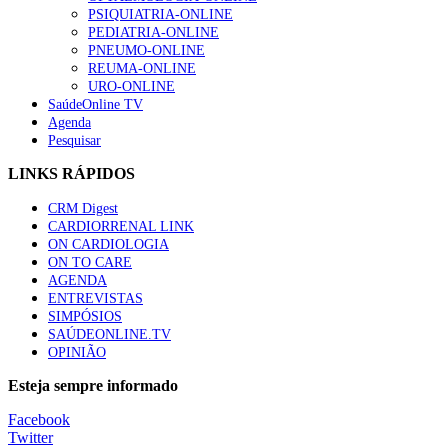
Trodelvy aprovado para primeira linha no cancro da mama tr
PSIQUIATRIA-ONLINE
58 visualizações
PEDIATRIA-ONLINE
PNEUMO-ONLINE
REUMA-ONLINE
URO-ONLINE
SaúdeOnline TV
Agenda
1.º Episódio do Podcast “Frequência Cardio – Sintoniza-te 
Pesquisar
58 visualizações
LINKS RÁPIDOS
CRM Digest
CARDIORRENAL LINK
Canábis medicinal e saúde mental
ON CARDIOLOGIA
53 visualizações
ON TO CARE
AGENDA
ENTREVISTAS
SIMPÓSIOS
SAÚDEONLINE.TV
MAIS NOTÍCIAS
OPINIÃO
Plataforma criada por estudantes apoia famílias após diagnóstic
Esteja sempre informado
5 Ago, 2026
|
0 Comments
Facebook
Twitter