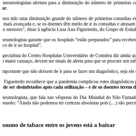
 pneumologistas alertam para a diminuição do número de primeiras c
ior
.
emos tido uma diminuição grande do número de primeiras consultas e
se mais avançada e, se os doentes têm medo de ir às consultas e atras
 são menores”, disse à agência Lusa Ana Figueiredo, do Grupo de Est
pneumologista garante que os hospitais “estão preparados” para receber
isco de ir ao hospital”.
especialista do Centro Hospitalar Universitário de Coimbra diz ainda qu
um maior cansaço, devem ser sinais de alerta para que se procure um mé
 importante que não deixem de ir para se fazer um diagnóstico, seja ele 
a Figueiredo reconhece que a pandemia complicou estes diagnósticos p
m de ser desinfetados após cada utilização – e de os doentes terem
pneumologista, que fala nas vésperas do Dia Mundial do Não Fumador, 
mbrando: ”Ainda não podemos ter certezas absolutas pois (…) são preci
nsumo de tabaco entre os jovens está a baixar