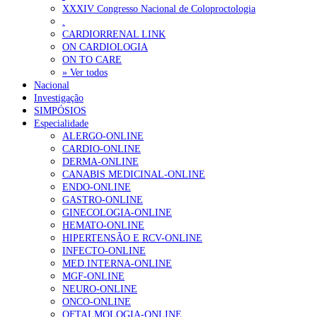
XXXIV Congresso Nacional de Coloproctologia
Estudo aponta potencial da casca de maracujá-roxo no controlo da
.
CARDIORRENAL LINK
ON CARDIOLOGIA
OTÍCIAS MAIS LIDAS
ON TO CARE
» Ver todos
Nacional
Enfermagem Forense. “Da urgência ao tribunal, cada gesto c
Investigação
202 visualizações
SIMPÓSIOS
Especialidade
ALERGO-ONLINE
CARDIO-ONLINE
DERMA-ONLINE
Alguns milhares de utentes podem ficar sem médico de famíl
CANABIS MEDICINAL-ONLINE
167 visualizações
ENDO-ONLINE
GASTRO-ONLINE
GINECOLOGIA-ONLINE
HEMATO-ONLINE
HIPERTENSÃO E RCV-ONLINE
Quase quatro em cada dez doentes com enfarte apresentavam
INFECTO-ONLINE
84 visualizações
MED.INTERNA-ONLINE
MGF-ONLINE
NEURO-ONLINE
ONCO-ONLINE
OFTALMOLOGIA-ONLINE