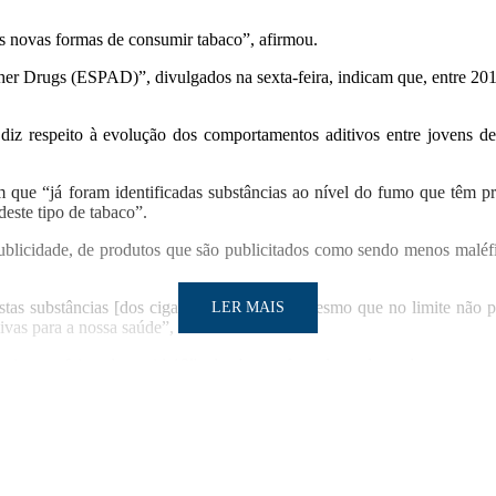
as novas formas de consumir tabaco”, afirmou.
er Drugs (ESPAD)”, divulgados na sexta-feira, indicam que, entre 201
 diz respeito à evolução dos comportamentos aditivos entre jovens 
 que “já foram identificadas substâncias ao nível do fumo que têm p
este tipo de tabaco”.
ublicidade, de produtos que são publicitados como sendo menos maléfi
 estas substâncias [dos cigarros eletrónicos], mesmo que no limite não
LER MAIS
sivas para a nossa saúde”, acrescentou.
veis aos efeitos da covid-19” e lembra os fumadores dependentes que um
 entender que há fumadores dependentes e que não é nesta altura que 
 a seguir aos da mama, próstata e colorretal. Em 2018, foram registad
LER MAIS