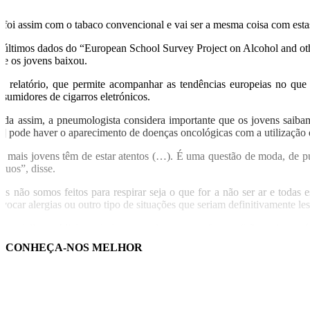
á foi assim com o tabaco convencional e vai ser a mesma coisa com est
 últimos dados do “European School Survey Project on Alcohol and oth
tre os jovens baixou.
te relatório, que permite acompanhar as tendências europeias no que
nsumidores de cigarros eletrónicos.
nda assim, a pneumologista considera importante que os jovens saibam
e] pode haver o aparecimento de doenças oncológicas com a utilização d
s mais jovens têm de estar atentos (…). É uma questão de moda, de p
ócuos”, disse.
ós não somos feitos para respirar seja o que for a não ser ar e todas
ovocar alergias ou outro tipo de situações que seriam definitivamente le
especialista sublinhou ainda que os doentes que fumam “são mais sensí
boca, o que acontece dezenas de vezes sempre que se fuma um cigarro.
CONHEÇA-NOS MELHOR
 fundamental é não fumar e era por aí que devíamos ir. Mas é preciso
enção para que lavem sempre as mãos antes e depois de fumar”, alertou.
 Portugal, o cancro do pulmão é o 4.º tipo de cancro mais comum – logo