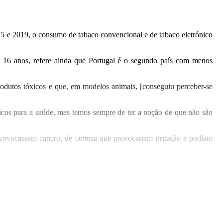
5 e 2019, o consumo de tabaco convencional e de tabaco eletrónico
de 16 anos, refere ainda que Portugal é o segundo país com menos
rodutos tóxicos e que, em modelos animais, [conseguiu perceber-se
cos para a saúde, mas temos sempre de ter a noção de que não são
 provocassem cancro, de certeza que provocariam irritação e podiam
 dos gestos que se deve evitar por causa do contágio é levar a mão
vão deixar de fumar. Para estes, é importante deixar a chamada de
os 5.284 novos casos.