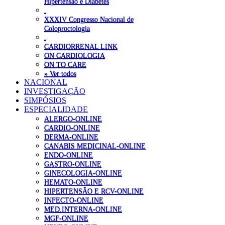
Hipertensão e Diabetes
.
XXXIV Congresso Nacional de
Coloproctologia
.
CARDIORRENAL LINK
ON CARDIOLOGIA
ON TO CARE
» Ver todos
NACIONAL
INVESTIGAÇÃO
SIMPÓSIOS
ESPECIALIDADE
ALERGO-ONLINE
CARDIO-ONLINE
DERMA-ONLINE
CANABIS MEDICINAL-ONLINE
ENDO-ONLINE
GASTRO-ONLINE
GINECOLOGIA-ONLINE
HEMATO-ONLINE
HIPERTENSÃO E RCV-ONLINE
INFECTO-ONLINE
MED.INTERNA-ONLINE
MGF-ONLINE