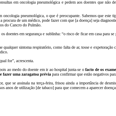
onsultas em oncologia pneumológica e pedem aos doentes que não de
m oncologia pneumológica, o que é preocupante. Sabemos que este ti
am a procura de um médico, pode fazer com que [a doença] seja diagnost
udos do Cancro do Pulmão.
 os doentes em segurança e sublinha: “o risco de ficar em casa para se
e qualquer sintoma respiratório, como falta de ar, tosse e expetoração
dico.
qual for”, acrescenta.
ois ao medo do doente em ir ao hospital junta-se o
facto de os exam
 de fazer uma zaragatoa prévia
para confirmar que estão negativos par
que se assinala na terça-feira, frisou ainda a importância de desmist
sos anos de utilização [de tabaco] para que comecem a aparecer doença